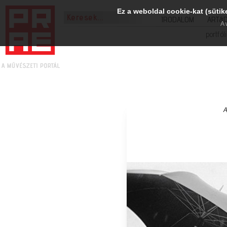
Ez a weboldal cookie-kat (sütik
IRODALOM
ART&
A 
portfól
A