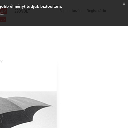
x
jobb élményt tudjuk biztosítani.
SMM
220VOLT
Bejelentkezés
Regisztráció
oz.
evél
20.