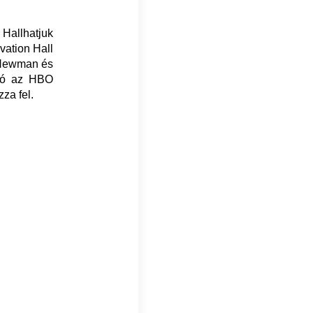
Hallhatjuk
vation Hall
 Newman és
ató az HBO
za fel.