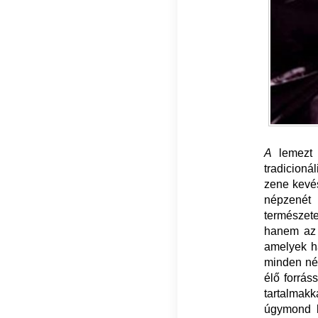
A
lemezt h
tradicioná
zene kevés
népzenét
természet
hanem az 
amelyek ha
minden nép
élő forrás
tartalmakk
úgymond ki