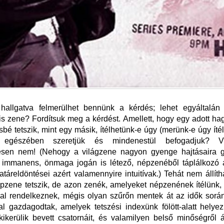
allgatva felmerülhet bennünk a kérdés; lehet egyáltalán
lis zene? Fordítsuk meg a kérdést. Amellett, hogy egy adott 
bé tetszik, mint egy másik, ítélhetünk-e úgy (merünk-e úgy ítél
 egészében szeretjük és mindenestül befogadjuk? V
esen nem! (Nehogy a világzene nagyon gyenge hajtásaira g
immanens, önmaga jogán is létező, népzenéből táplálkozó 
táreldöntései azért valamennyire intuitívak.) Tehát nem állíth
zene tetszik, de azon zenék, amelyeket népzenének ítélünk,
sal rendelkeznek, mégis olyan szűrőn mentek át az idők sorá
al gazdagodtak, amelyek tetszési indexünk fölött-alatt helye
kerülik bevett csatornáit, és valamilyen belső minőségről 