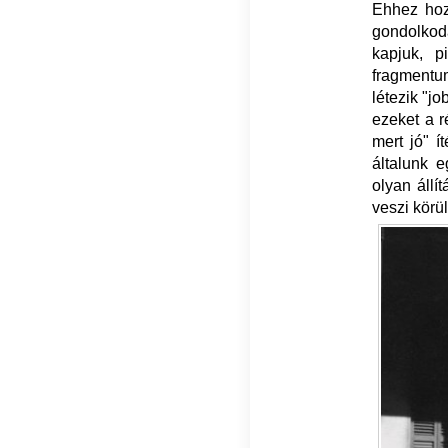
Ehhez hozz
gondolko
kapjuk, p
fragment
létezik "jo
ezeket a r
mert jó" í
általunk 
olyan állí
veszi körü