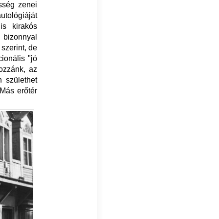
össég zenei
ológiáját
is kirakós
bizonnyal
 szerint, de
ionális "jó
hozzánk, az
 születhet
 Más erőtér