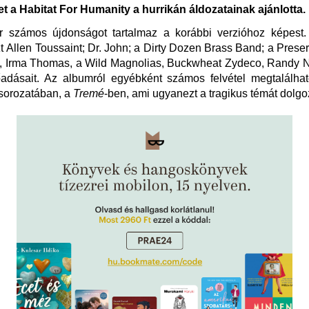
t a Habitat For Humanity a hurrikán áldozatainak ajánlotta.
r számos újdonságot tartalmaz a korábbi verzióhoz képest. 
t Allen Toussaint; Dr. John; a Dirty Dozen Brass Band; a Preser
, Irma Thomas, a Wild Magnolias, Buckwheat Zydeco, Randy
adásait. Az albumról egyébként számos felvétel megtalálh
 sorozatában, a
Tremé
-ben, ami ugyanezt a tragikus témát dolgoz