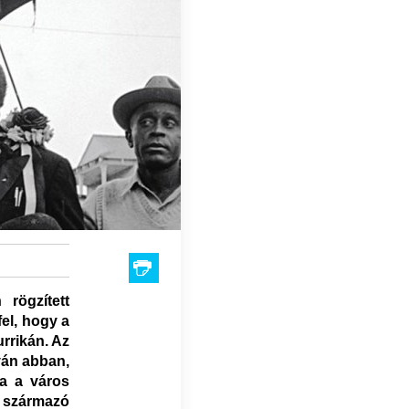
rögzített
fel, hogy a
urrikán. Az
zván abban,
a a város
 származó