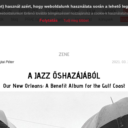
et) használ azért, hogy weboldalunk használata során a lehető leg
DESIGN
ÉPÍTÉSZET
SZÍNHÁZ
ZENE
FILM
GYEREK
K
weboldalunkon történő további böngészéssel hozzájárulsz a cookie-k használatáh
iók
blog
PRAE folyóirat
petíció
lapcsalád
könyvek
hírl
Folytatás
Tudj meg többet
ZENE
jtai Péter
2021. 03. 
A JAZZ ŐSHAZÁJÁBÓL
Our New Orleans: A Benefit Album for the Gulf Coast