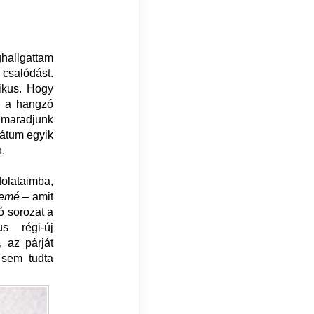
hallgattam
salódást.
ikus. Hogy
n a hangzó
; maradjunk
mátum egyik
n.
lataimba,
remé
– amit
ó sorozat a
s régi-új
 az párját
t sem tudta