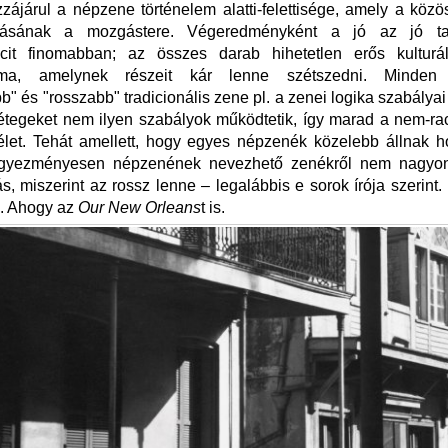
ájárul a népzene történelem alatti-felettisége, amely a köz
dásának a mozgástere. Végeredményként a jó az jó taut
icit finomabban; az összes darab hihetetlen erős kulturál
uma, amelynek részeit kár lenne szétszedni. Minden 
bb" és "rosszabb" tradicionális zene pl. a zenei logika szabályai
étegeket nem ilyen szabályok működtetik, így marad a nem-rac
télet. Tehát amellett, hogy egyes népzenék közelebb állnak 
egyezményesen népzenének nevezhető zenékről nem nagyon
tás, miszerint az rossz lenne – legalábbis e sorok írója szerint.
l. Ahogy az
Our New Orleans
t is.