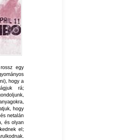
 rossz egy
hagyományos
ni), hogy a
ágjuk rá;
ondoljunk,
anyagokra,
atjuk, hogy
 és netalán
n, és olyan
zkednek el;
árulkodnak.