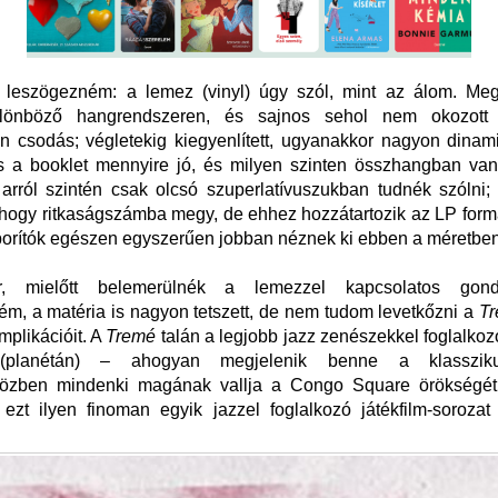
s leszögezném: a lemez (vinyl) úgy szól, mint az álom. Meg
lönböző hangrendszeren, és sajnos sehol nem okozott c
n csodás; végletekig kiegyenlített, ugyanakkor nagyon dinam
és a booklet mennyire jó, és milyen szinten összhangban va
arról szintén csak olcsó szuperlatívuszukban tudnék szólni
hogy ritkaságszámba megy, de ehhez hozzátartozik az LP for
borítók egészen egyszerűen jobban néznek ki ebben a méretbe
r, mielőtt belemerülnék a lemezzel kapcsolatos gondo
m, a matéria is nagyon tetszett, de nem tudom levetkőzni a
T
mplikációit. A
Tremé
talán a legjobb jazz zenészekkel foglalkoz
 (planétán) – ahogyan megjelenik benne a klassziku
iközben mindenki magának vallja a Congo Square örökségét,
és ezt ilyen finoman egyik jazzel foglalkozó játékfilm-soroza