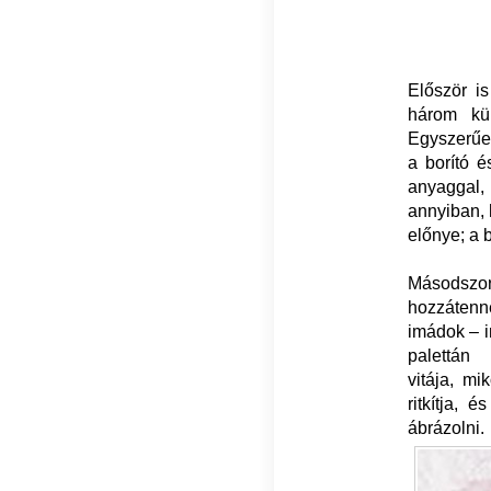
Először i
három kü
Egyszerűe
a borító 
anyaggal, 
annyiban, 
előnye; a 
Másodszo
hozzátenné
imádok – i
palettán
vitája, m
ritkítja, 
ábrázolni.