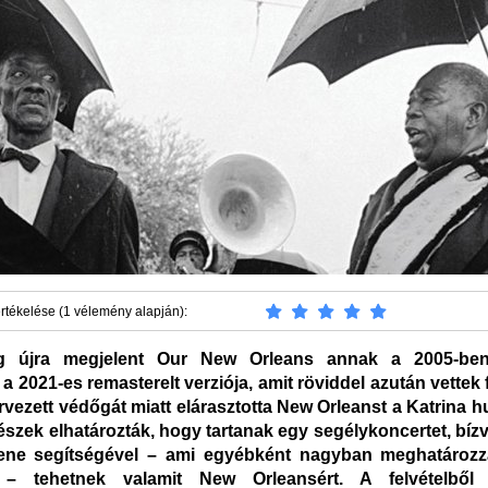
rtékelése (1 vélemény alapján):
 újra megjelent Our New Orleans annak a 2005-ben 
 2021-es remasterelt verziója, amit röviddel azután vettek 
rvezett védőgát miatt elárasztotta New Orleanst a Katrina h
nészek elhatározták, hogy tartanak egy segélykoncertet, bí
ene segítségével – ami egyébként nagyban meghatározz
t – tehetnek valamit New Orleansért. A felvételből