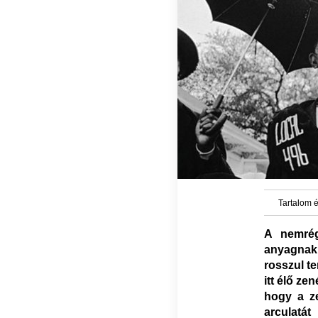
Tartalom é
A nemrég
anyagnak a
rosszul te
itt élő ze
hogy a z
arculatá