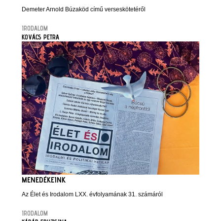
Demeter Arnold Búzaköd című verseskötetéről
IRODALOM
KOVÁCS PETRA
MENEDÉKEINK
Az Élet és Irodalom LXX. évfolyamának 31. számáról
IRODALOM