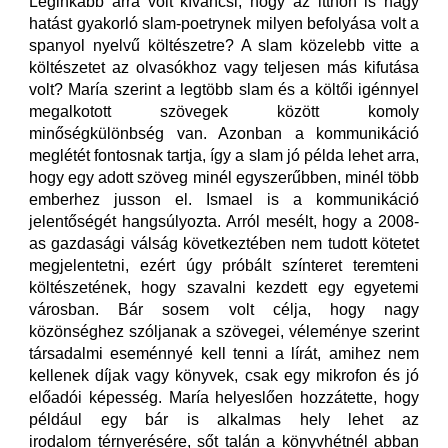
Leginkább arra volt kíváncsi, hogy az itthon is nagy
hatást gyakorló slam-poetrynek milyen befolyása volt a
spanyol nyelvű költészetre? A slam közelebb vitte a
költészetet az olvasókhoz vagy teljesen más kifutása
volt? María szerint a legtöbb slam és a költői igénnyel
megalkotott szövegek között komoly
minőségkülönbség van. Azonban a kommunikáció
meglétét fontosnak tartja, így a slam jó példa lehet arra,
hogy egy adott szöveg minél egyszerűbben, minél több
emberhez jusson el. Ismael is a kommunikáció
jelentőségét hangsúlyozta. Arról mesélt, hogy a 2008-
as gazdasági válság következtében nem tudott kötetet
megjelentetni, ezért úgy próbált színteret teremteni
költészetének, hogy szavalni kezdett egy egyetemi
városban. Bár sosem volt célja, hogy nagy
közönséghez szóljanak a szövegei, véleménye szerint
társadalmi eseménnyé kell tenni a lírát, amihez nem
kellenek díjak vagy könyvek, csak egy mikrofon és jó
előadói képesség. María helyeslően hozzátette, hogy
például egy bár is alkalmas hely lehet az
irodalom térnyerésére, sőt talán a könyvhétnél abban