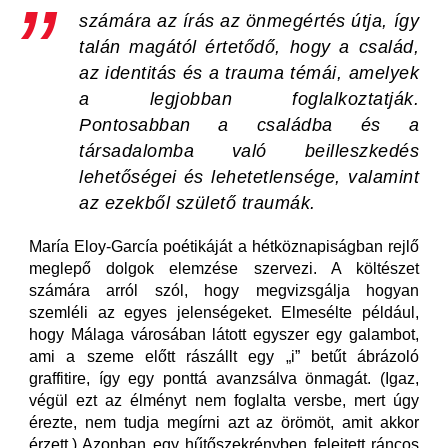
számára az írás az önmegértés útja, így
talán magától értetődő, hogy a család,
az identitás és a trauma témái, amelyek
a legjobban foglalkoztatják.
Pontosabban a családba és a
társadalomba való beilleszkedés
lehetőségei és lehetetlensége, valamint
az ezekből születő traumák.
María Eloy-García poétikáját a hétköznapiságban rejlő
meglepő dolgok elemzése szervezi. A költészet
számára arról szól, hogy megvizsgálja hogyan
szemléli az egyes jelenségeket. Elmesélte például,
hogy Málaga városában látott egyszer egy galambot,
ami a szeme előtt rászállt egy „i” betűt ábrázoló
graffitire, így egy ponttá avanzsálva önmagát. (Igaz,
végül ezt az élményt nem foglalta versbe, mert úgy
érezte, nem tudja megírni azt az örömöt, amit akkor
érzett.) Azonban egy hűtőszekrényben felejtett ráncos