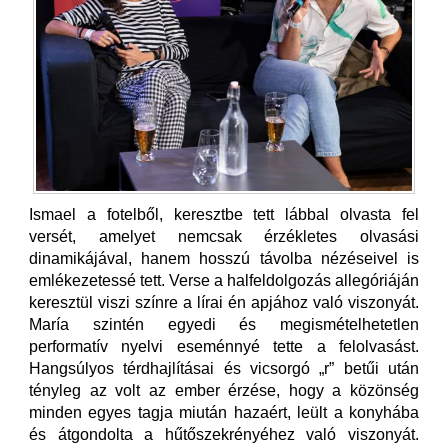
Ismael a fotelből, keresztbe tett lábbal olvasta fel
versét, amelyet nemcsak érzékletes olvasási
dinamikájával, hanem hosszú távolba nézéseivel is
emlékezetessé tett. Verse a halfeldolgozás allegóriáján
keresztül viszi színre a lírai én apjához való viszonyát.
María szintén egyedi és megismételhetetlen
performatív nyelvi eseménnyé tette a felolvasást.
Hangsúlyos térdhajlításai és vicsorgó „r” betűi után
tényleg az volt az ember érzése, hogy a közönség
minden egyes tagja miután hazaért, leült a konyhába
és átgondolta a hűtőszekrényéhez való viszonyát.