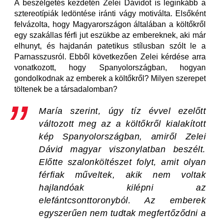
A beszélgetés kezdetén Zelei Dávidot is leginkább a
sztereotípiák ledöntése iránti vágy motiválta. Elsőként
felvázolta, hogy Magyarországon általában a költőkről
egy szakállas férfi jut eszükbe az embereknek, aki már
elhunyt, és hajdanán patetikus stílusban szólt le a
Parnasszusról. Ebből következően Zelei kérdése arra
vonatkozott, hogy Spanyolországban, hogyan
gondolkodnak az emberek a költőkről? Milyen szerepet
töltenek be a társadalomban?
María szerint, úgy tíz évvel ezelőtt
változott meg az a költőkről kialakított
kép Spanyolországban, amiről Zelei
Dávid magyar viszonylatban beszélt.
Előtte szalonköltészet folyt, amit olyan
férfiak műveltek, akik nem voltak
hajlandóak kilépni az
elefántcsonttoronyból. Az emberek
egyszerűen nem tudtak megfertőződni a