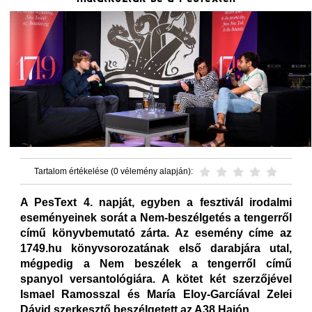
Tartalom értékelése (0 vélemény alapján):
A PesText 4. napját, egyben a fesztivál irodalmi
eseményeinek sorát a Nem-beszélgetés a tengerről
című könyvbemutató zárta. Az esemény címe az
1749.hu könyvsorozatának első darabjára utal,
mégpedig a Nem beszélek a tengerről című
spanyol versantológiára. A kötet két szerzőjével
Ismael Ramosszal és María Eloy-Garcíával Zelei
Dávid szerkesztő beszélgetett az A38 Hajón.