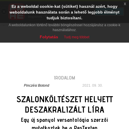
x
Ez a weboldal cookie-kat (sütiket) használ azért, hogy
PRAE.HU
×
TELEPÍTÉS
weboldalunk használata során a lehető legjobb élményt
Digital Evolution
Ingyenes - Google Play
tudjuk biztosítani.
A weboldalunkon történő további böngészéssel hozzájárulsz a cookie-k
használatához.
Folytatás
Tudj meg többet
IRODALOM
Pinczési Botond
2021. 09. 30.
SZALONKÖLTÉSZET HELYETT
DESZAKRALIZÁLT LÍRA
Egy új spanyol versantológia szerzői
mutatkoztak be a PesTexten