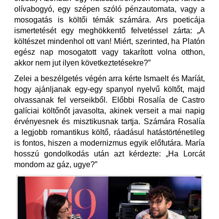
olívabogyó, egy szépen szóló pénzautomata, vagy a
mosogatás is költői témák számára. Ars poeticája
ismertetését egy meghökkentő felvetéssel zárta: „A
költészet mindenhol ott van! Miért, szerinted, ha Platón
egész nap mosogatott vagy takarított volna otthon,
akkor nem jut ilyen következtetésekre?”
Zelei a beszélgetés végén arra kérte Ismaelt és Maríát,
hogy ajánljanak egy-egy spanyol nyelvű költőt, majd
olvassanak fel verseikből. Előbbi Rosalía de Castro
galíciai költőnőt javasolta, akinek verseit a mai napig
érvényesnek és misztikusnak tartja. Számára Rosalía
a legjobb romantikus költő, ráadásul hatástörténetileg
is fontos, hiszen a modernizmus egyik előfutára. María
hosszú gondolkodás után azt kérdezte: „Ha Lorcát
mondom az gáz, ugye?”