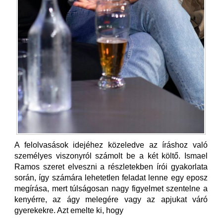
A felolvasások idejéhez közeledve az íráshoz való
személyes viszonyról számolt be a két költő. Ismael
Ramos szeret elveszni a részletekben írói gyakorlata
során, így számára lehetetlen feladat lenne egy eposz
megírása, mert túlságosan nagy figyelmet szentelne a
kenyérre, az ágy melegére vagy az apjukat váró
gyerekekre. Azt emelte ki, hogy