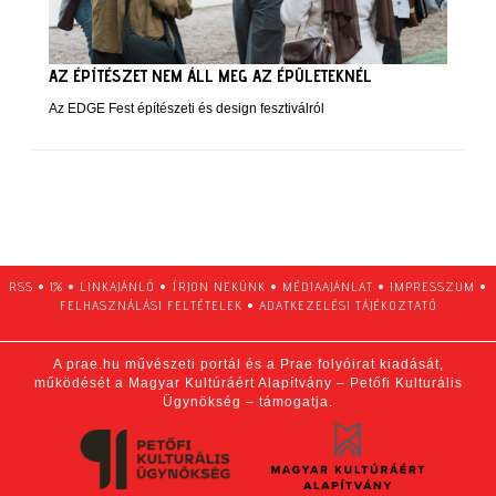
AZ ÉPÍTÉSZET NEM ÁLL MEG AZ ÉPÜLETEKNÉL
Az EDGE Fest építészeti és design fesztiválról
RSS
•
1%
•
LINKAJÁNLÓ
•
ÍRJON NEKÜNK
•
MÉDIAAJÁNLAT
•
IMPRESSZUM
•
FELHASZNÁLÁSI FELTÉTELEK
•
ADATKEZELÉSI TÁJÉKOZTATÓ
A prae.hu művészeti portál és a Prae folyóirat kiadását,
működését a Magyar Kultúráért Alapítvány – Petőfi Kulturális
Ügynökség – támogatja.