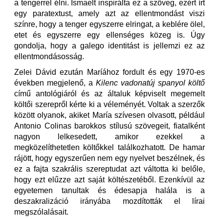
a tengerrel élni. Ismaelt inspirálta ez a szöveg, ezért írt
egy paratextust, amely azt az ellentmondást viszi
színre, hogy a tenger egyszerre elringat, a keblére ölel,
etet és egyszerre egy ellenséges közeg is. Úgy
gondolja, hogy a galego identitást is jellemzi ez az
ellentmondásosság.
Zelei Dávid ezután Maríához fordult és egy 1970-es
években megjelenő, a
Kilenc vadonatúj spanyol költő
című antológiáról és az általuk képviselt megemelt
költői szerepről kérte ki a véleményét. Voltak a szerzők
között olyanok, akiket María szívesen olvasott, például
Antonio Colinas barokkos stílusú szövegeit, fiatalként
nagyon lelkesedett, amikor ezekkel a
megközelíthetetlen költőkkel találkozhatott. De hamar
rájött, hogy egyszerűen nem egy nyelvet beszélnek, és
ez a fajta szakrális szereptudat azt váltotta ki belőle,
hogy ezt elűzze azt saját költészetéből. Ezenkívül az
egyetemen tanultak és édesapja halála is a
deszakralizáció irányába mozdították el lírai
megszólalásait.