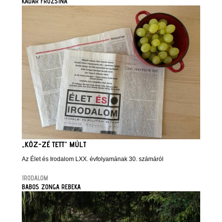
KÁDÁR FRUZSINA
„KÖZ-ZÉ TETT” MÚLT
Az Élet és Irodalom LXX. évfolyamának 30. számáról
IRODALOM
BABOS ZONGA REBEKA