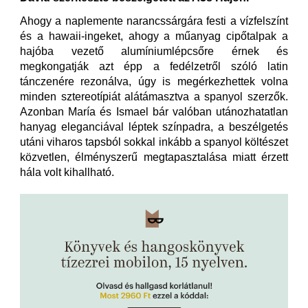
Ahogy a naplemente narancssárgára festi a vízfelszínt
és a hawaii-ingeket, ahogy a műanyag cipőtalpak a
hajóba vezető alumíniumlépcsőre érnek és
megkongatják azt épp a fedélzetről szóló latin
tánczenére rezonálva, úgy is megérkezhettek volna
minden sztereotípiát alátámasztva a spanyol szerzők.
Azonban María és Ismael bár valóban utánozhatatlan
hanyag eleganciával léptek színpadra, a beszélgetés
utáni viharos tapsból sokkal inkább a spanyol költészet
közvetlen, élményszerű megtapasztalása miatt érzett
hála volt kihallható.