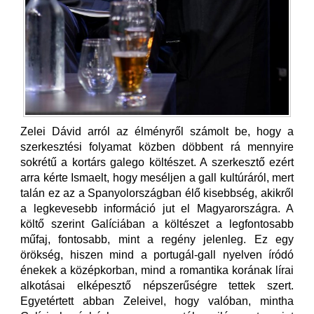
Zelei Dávid arról az élményről számolt be, hogy a
szerkesztési folyamat közben döbbent rá mennyire
sokrétű a kortárs galego költészet. A szerkesztő ezért
arra kérte Ismaelt, hogy meséljen a gall kultúráról, mert
talán ez az a Spanyolországban élő kisebbség, akikről
a legkevesebb információ jut el Magyarországra. A
költő szerint Galíciában a költészet a legfontosabb
műfaj, fontosabb, mint a regény jelenleg. Ez egy
örökség, hiszen mind a portugál-gall nyelven íródó
énekek a középkorban, mind a romantika korának lírai
alkotásai elképesztő népszerűségre tettek szert.
Egyetértett abban Zeleivel, hogy valóban, mintha