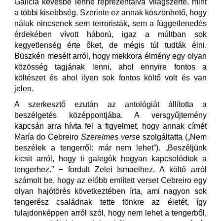
Galícia kevésbé lenne reprezentálva világszerte, mint
a többi kisebbség. Szerinte ez annak köszönhető, hogy
náluk nincsenek sem terroristák, sem a függetlenedés
érdekében vívott háború, igaz a múltban sok
kegyetlenség érte őket, de mégis túl tudták élni.
Büszkén mesélt arról, hogy mekkora élmény egy olyan
közösség tagjának lenni, ahol ennyire fontos a
költészet és ahol ilyen sok fontos költő volt és van
jelen.
A szerkesztő ezután az antológiát állította a
beszélgetés középpontjába. A versgyűjtemény
kapcsán arra hívta fel a figyelmet, hogy annak címét
María do Cebreiro
Szerelmes vers
e szolgáltatta („Nem
beszélek a tengerről: már nem lehet”). „Beszéljünk
kicsit arról, hogy ti galegók hogyan kapcsolódtok a
tengerhez.” − fordult Zelei Ismaelhez. A költő arról
számolt be, hogy az előbb említett verset Cebreiro egy
olyan hajótörés következtében írta, ami nagyon sok
tengerész családnak tette tönkre az életét, így
tulajdonképpen arról szól, hogy nem lehet a tengerből,