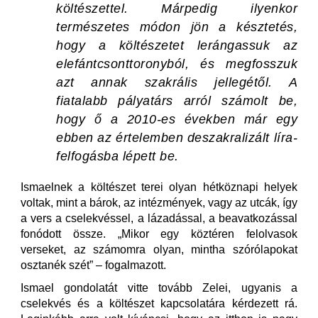
költészettel. Márpedig ilyenkor
természetes módon jön a késztetés,
hogy a költészetet lerángassuk az
elefántcsonttoronyból, és megfosszuk
azt annak szakrális jellegétől. A
fiatalabb pályatárs arról számolt be,
hogy ő a 2010-es években már egy
ebben az értelemben deszakralizált líra-
felfogásba lépett be.
Ismaelnek a költészet terei olyan hétköznapi helyek
voltak, mint a bárok, az intézmények, vagy az utcák, így
a vers a cselekvéssel, a lázadással, a beavatkozással
fonódott össze. „Mikor egy köztéren felolvasok
verseket, az számomra olyan, mintha szórólapokat
osztanék szét” – fogalmazott.
Ismael gondolatát vitte tovább Zelei, ugyanis a
cselekvés és a költészet kapcsolatára kérdezett rá.