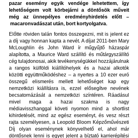
pazar esemény egyik vendége lehetettem, így
lehetőségem volt körbejárni a döntősök műveit
még az ünnepélyes eredményhirdetés előtt –
macaronvadászat után, bort kortyolgatva.
Előtte röviden talán fontos összegezni, mit is jelent ez
a díj vagy honnan kapta a nevét. A díjat 2011-ben Mary
McLoughlin és John Ward ír műgyűjtő házaspár
alapította, a Maurice Ward szállító és műtárgyszállító
cég tulajdonosai, akik tevékenységükkel hozzájárulnak
a rangos külföldi kiállítóhelyek és a hazai alkotók
közötti együttműködéshez – a nyertes a 10 ezer euró
összegű elismerés mellett lehetőséget kap egy
nemzetközi kiállításra is, ezzel elősegítve nevének
becsatornázását a nemzetközi színtéren. Ráadásul
mivel maga a hazai szakma is nagy
médiavisszhanggal követi nyomon mind a shortlist
kihirdetését, mind az egész eseményt, és vesz részt
rajta személyesen, a Leopold Bloom Képzőművészeti
Díj olyan eseménynek könyvelhető el, ahol már
döntősnek lenni is egyet jelent a bíztató karrierépítési