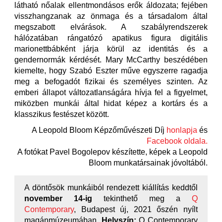
látható nőalak ellentmondásos erők áldozata; fejében
visszhangzanak az önmaga és a társadalom által
megszabott elvárások. A szabályrendszerek
hálózatában rángatózó apatikus figura digitális
marionettbábként járja körül az identitás és a
gendernormák kérdését. Mary McCarthy beszédében
kiemelte, hogy Szabó Eszter műve egyszerre ragadja
meg a befogadót fizikai és személyes szinten. Az
emberi állapot változatlanságára hívja fel a figyelmet,
miközben munkái által hidat képez a kortárs és a
klasszikus festészet között.
A Leopold Bloom Képzőművészeti Díj
honlapja
és
Facebook oldala.
A fotókat Pavel Bogolepov készítette, képek a Leopold
Bloom munkatársainak jóvoltából.
A döntősök munkáiból rendezett kiállítás keddtől
november 14-ig
tekinthető meg a
Q
Contemporary
, Budapest új, 2021 őszén nyílt
magánmúzeumában.
Helyszín:
Q Contemporary