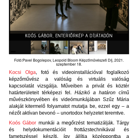
KOÓS GÁBOR, ENTERIŐRKÉP A DÍJÁTADÓN
Fotó:Pavel Bogolepov, Leopold Bloom Képzőművészeti Díj, 2021.
szeptember 18.
Kocsi Olga
, fotó és videoinstallációval foglalkozó
képzőművész a valóság és virtuális valóság
kapcsolatát vizsgálja. Műveiben a privát és köztér
határterületeit térképezi fel.
Házikó a határon
című
művészkönyvében és videómunkájában Szűz Mária
alakját kitermelő folyamatot mutatja be, ezzel egy – a
nézőt aktívan bevonó – unortodox helyzetet teremtve.
Koós Gábor
munkái a megőrzést tematizálják. Tárgy
és helydokumentációit frottázstechnikával és
fametszéssel készíti, így állítja középpontba a