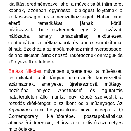
kiállítást eredményezve, ahol a művek saját intim teret
kapnak, azonban egymással dialógust folytatnak a
kortársiasságról és a nemzetköziségről. Habár mind
eltérő tematikákat járnak körül,
hívószavaik beleilleszkednek egy 21. századi
hálózatba, amely társadalmilag elkötelezett,
centrumában a hétköznapok és annak szimbólumai
állnak. Ezekhez a szimbólumokhoz mind nyerseséggel
és analitikusan állnak hozzá, rákérdeznek önmaguk és
környezetük értelmére.
Balázs Nikolett
műveiben újraértelmezi a művészeti
technikákat; talált tárgyai peremvidéki környezetből
származnak, amelyeket újrahasznosít, műtárgyi
pozícióba helyez. Absztrakció és figuralitás
határterületén álló munkái egy képpé szervesítik a
rozsdás drótköteget, a szilikont és a műanyagot. Az
Agyagkapu
című helyspecifikus műve beleépül a Q
Contemporary kiállítóterébe, posztapokaliptikus
atmoszférát teremtve, feltárva a kollektív és személyes
mitológiákat.