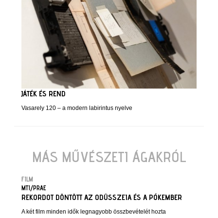
JÁTÉK ÉS REND
Vasarely 120 – a modern labirintus nyelve
MÁS MŰVÉSZETI ÁGAKRÓL
FILM
MTI/PRAE
REKORDOT DÖNTÖTT AZ ODÜSSZEIA ÉS A PÓKEMBER
A két film minden idők legnagyobb összbevételét hozta