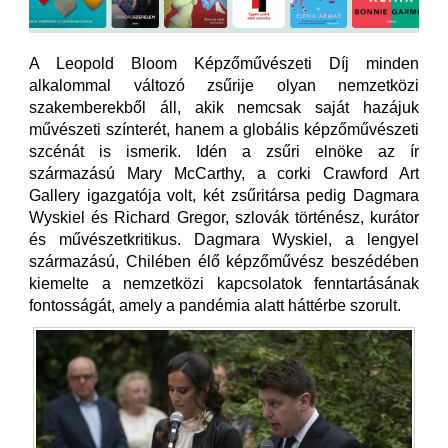
A Leopold Bloom Képzőművészeti Díj minden
alkalommal változó zsűrije olyan nemzetközi
szakemberekből áll, akik nemcsak saját hazájuk
művészeti színterét, hanem a globális képzőművészeti
szcénát is ismerik. Idén a zsűri elnöke az ír
származású Mary McCarthy, a corki Crawford Art
Gallery igazgatója volt, két zsűritársa pedig Dagmara
Wyskiel és Richard Gregor, szlovák történész, kurátor
és művészetkritikus. Dagmara Wyskiel, a lengyel
származású, Chilében élő képzőművész beszédében
kiemelte a nemzetközi kapcsolatok fenntartásának
fontosságát, amely a pandémia alatt háttérbe szorult.