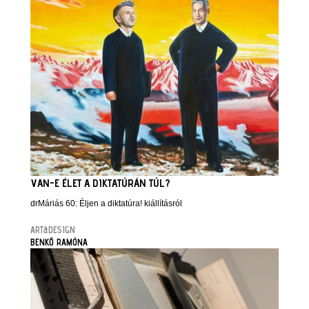
VAN-E ÉLET A DIKTATÚRÁN TÚL?
drMáriás 60: Éljen a diktatúra! kiállításról
ART&DESIGN
BENKŐ RAMÓNA