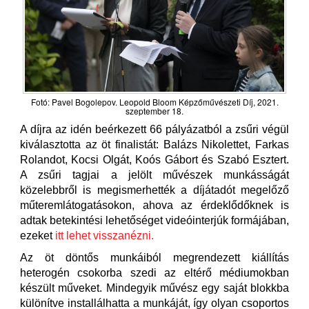
Fotó: Pavel Bogolepov. Leopold Bloom Képzőművészeti Díj, 2021.
szeptember 18.
A díjra az idén beérkezett 66 pályázatból a zsűri végül
kiválasztotta az öt finalistát: Balázs Nikolettet, Farkas
Rolandot, Kocsi Olgát, Koós Gábort és Szabó Esztert.
A zsűri tagjai a jelölt művészek munkásságát
közelebbről is megismerhették a díjátadót megelőző
műteremlátogatásokon, ahova az érdeklődőknek is
adtak betekintési lehetőséget videóinterjúk formájában,
ezeket
itt lehet visszanézni.
Az öt döntős munkáiból megrendezett kiállítás
heterogén csokorba szedi az eltérő médiumokban
készült műveket. Mindegyik művész egy saját blokkba
különítve installálhatta a munkáját, így olyan csoportos