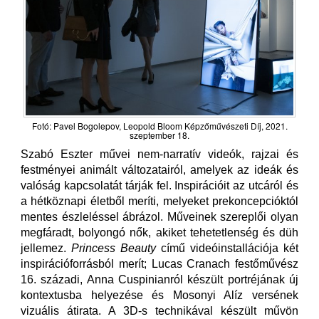
Fotó: Pavel Bogolepov, Leopold Bloom Képzőművészeti Díj, 2021.
szeptember 18.
Szabó Eszter művei nem-narratív videók, rajzai és
festményei animált változatairól, amelyek az ideák és
valóság kapcsolatát tárják fel. Inspirációit az utcáról és
a hétköznapi életből meríti, melyeket prekoncepcióktól
mentes észleléssel ábrázol. Műveinek szereplői olyan
megfáradt, bolyongó nők, akiket tehetetlenség és düh
jellemez.
Princess Beauty
című videóinstallációja két
inspirációforrásból merít; Lucas Cranach festőművész
16. századi, Anna Cuspinianról készült portréjának új
kontextusba helyezése és Mosonyi Alíz versének
vizuális átirata. A 3D-s technikával készült művön