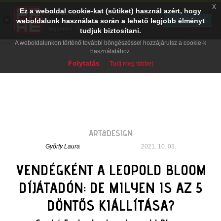
x
Ez a weboldal cookie-kat (sütiket) használ azért, hogy
PRAE.HU
×
TELEPÍTÉS
weboldalunk használata során a lehető legjobb élményt
Digital Evolution
Ingyenes - Google Play
tudjuk biztosítani.
A weboldalunkon történő további böngészéssel hozzájárulsz a cookie-k
használatához.
Folytatás
Tudj meg többet
ART&DESIGN
Győrfy Laura
2021. 10. 03.
VENDÉGKÉNT A LEOPOLD BLOOM
DÍJÁTADÓN: DE MILYEN IS AZ 5
DÖNTŐS KIÁLLÍTÁSA?