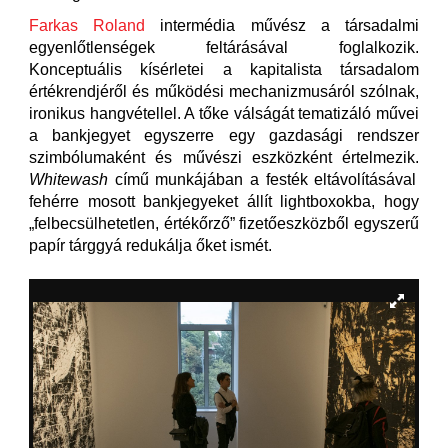
Farkas Roland
intermédia művész a társadalmi
egyenlőtlenségek feltárásával foglalkozik.
Konceptuális kísérletei a kapitalista társadalom
értékrendjéről és működési mechanizmusáról szólnak,
ironikus hangvétellel. A tőke válságát tematizáló művei
a bankjegyet egyszerre egy gazdasági rendszer
szimbólumaként és művészi eszközként értelmezik.
Whitewash
című munkájában a festék eltávolításával
fehérre mosott bankjegyeket állít lightboxokba, hogy
„felbecsülhetetlen, értékőrző” fizetőeszközből egyszerű
papír tárggyá redukálja őket ismét.