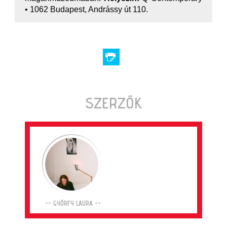
• 1062 Budapest, Andrássy út 110.
SZERZŐK
-- GYŐRFY LAURA --