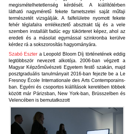
megismételhetetlenség kérdését. A kiállítótérben
látható nagyméretű fekete fametszetei saját műfaji
természetét vizsgálják. A falfelületre nyomott fekete
fehér téglafalra emlékeztető absztrakt táj és a vele
szemben installált fadúc egy tükörteret képez, ahol az
eredeti és a másolat egymással szinkronba kerülve
kérdez rá a sokszorosítás hagyományára.
Szabó Eszter
a Leopold Bloom Díj történetének eddig
legtöbbször nevezett alkotója. 2006-ban végzett a
Magyar Képzőművészeti Egyetem festő szakán, majd
posztgraduális tanulmányait 2016-ban fejezte be a Le
Fresnoy École Internationale des Arts Contemporains-
ban. Egyéni és csoportos kiállítások keretében többek
között már Párizsban, New York-ban, Brüsszelben és
Velencében is bemutatkozott