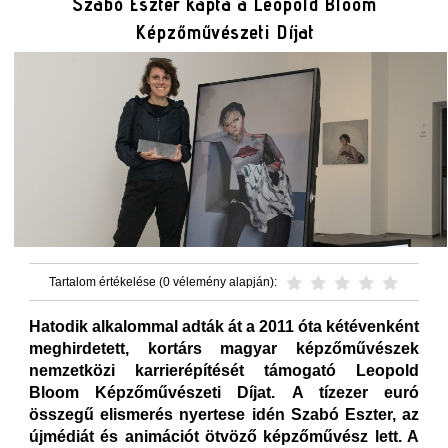
Szabó Eszter kapta a Leopold Bloom
Képzőművészeti Díjat
Tartalom értékelése (0 vélemény alapján):
Hatodik alkalommal adták át a 2011 óta kétévenként
meghirdetett, kortárs magyar képzőművészek
nemzetközi karrierépítését támogató Leopold
Bloom Képzőművészeti Díjat. A tízezer euró
összegű elismerés nyertese idén Szabó Eszter, az
újmédiát és animációt ötvöző képzőművész lett. A