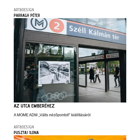
ART&DESIGN
PARRAGH PÉTER
AZ UTCA EMBERÉHEZ
A MOME ADM „Válts nézőpontot!” kiállításáról
ART&DESIGN
PUSZTAI ILONA