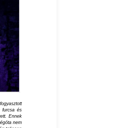
ogyasztott
n furcsa és
vett. Ennek
 régóta nem