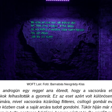
WOFT: Lair. Fotó: Barnabás Neogrády-Kiss
androgün egy reggel arra ébredt, hogy a vacsorára elf
kok felhasították a gyomrát. Ez az eset azért volt különöse
ámára, mivel vacsorára kizárólag flitteres, csillogó gombát e
e közben csak a saját arcára tudott gondolni. Tükör híján már