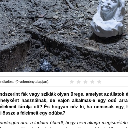
rtékelése (0 vélemény alapján):
dszerint fák vagy sziklák olyan ürege, amelyet az állatok 
óhelyként használnak, de vajon alkalmas-e egy odú arra
élelmeit tárolja ott? És hogyan néz ki, ha nemcsak egy,
i össze a félelmeit egy odúba?
ndrogün arra a tudatra ébredt, hogy nem akarja megismételn