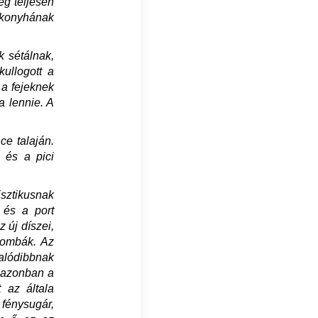
ég teljesen
a konyhának
k sétálnak,
ullogott a
 a fejeknek
a lennie. A
ce talaján.
, és a pici
isztikusnak
 és a port
 új díszei,
gombák. Az
valódibbnak
b azonban a
t az általa
 fénysugár,