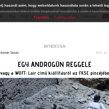
et) használ azért, hogy weboldalunk használata során a lehető leg
DESIGN
ÉPÍTÉSZET
SZÍNHÁZ
ZENE
FILM
GYEREK
K
weboldalunkon történő további böngészéssel hozzájárulsz a cookie-k használatáh
iók
blog
PRAE folyóirat
petíció
lapcsalád
könyvek
hírl
Folytatás
Tudj meg többet
ART&DESIGN
 Kende Tamás
2021. 11. 
EGY ANDROGÜN REGGELE
vagy a WOFT: Lair című kiállításról az FKSE pincéjéb