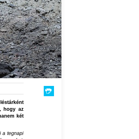
éléstárként
, hogy az
 hanem két
i a tegnapi