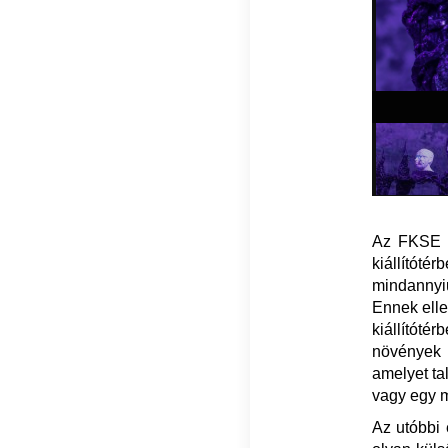
Az FKSE l
kiállítóté
mindannyiu
Ennek elle
kiállítót
növények 
amelyet ta
vagy egy m
Az utóbbi 