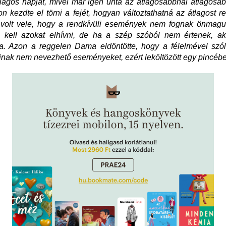
tlagos napját, mivel már igen unta az átlagosabbnál átlagosa
on kezdte el törni a fejét, hogyan változtathatná az átlagost re
 volt vele, hogy a rendkívüli események nem fognak önmaguk
i kell azokat elhívni, de ha a szép szóból nem értenek, ak
ia. Azon a reggelen Dama eldöntötte, hogy a félelmével szól
nak nem nevezhető eseményeket, ezért leköltözött egy pincébe