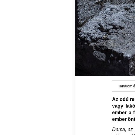
Tartalom é
Az odú ren
vagy lak
ember a f
ember önt
Dama, az a