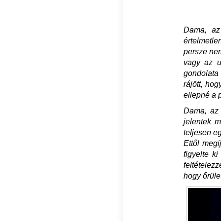
Dama, az 
értelmetle
persze nem 
vagy az u
gondolata 
rájött, ho
ellepné a 
Dama, az a
jelentek m
teljesen e
Ettől megi
figyelte k
feltételez
hogy őrüle