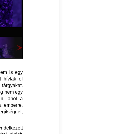
nem is egy
t hívtak el
 tárgyakat.
dig nem egy
en, ahol a
z emberre,
egítséggel,
endelkezett