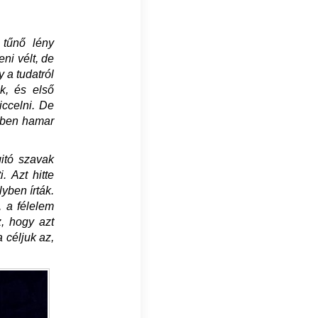
 tűnő lény
ni vélt, de
y a tudatról
k, és első
iccelni. De
etben hamar
gitó szavak
. Azt hitte
yben írták.
, a félelem
z, hogy azt
 céljuk az,