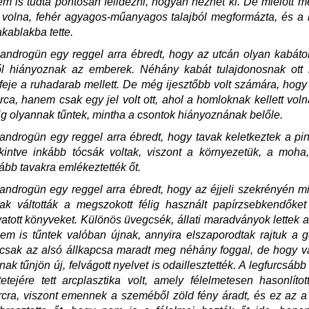
nem is tudta pontosan felidézni, hogyan nézhet ki. De mielőtt m
te volna, fehér agyagos-műanyagos talajból megformázta, és 
vakablakba tette.
ndrogün egy reggel arra ébredt, hogy az utcán olyan kabáto
l hiányoznak az emberek. Néhány kabát tulajdonosnak ott k
feje a ruhadarab mellett. De még ijesztőbb volt számára, hogy
rca, hanem csak egy jel volt ott, ahol a homloknak kellett voln
g olyannak tűntek, mintha a csontok hiányoznának belőle.
ndrogün egy reggel arra ébredt, hogy tavak keletkeztek a pin
kintve inkább tócsák voltak, viszont a környezetük, a moha
kább tavakra emlékeztették őt.
ndrogün egy reggel arra ébredt, hogy az éjjeli szekrényén m
yak váltották a megszokott félig használt papírzsebkendőket
ivatott könyveket. Különös üvegcsék, állati maradványok lettek az
em is tűntek valóban újnak, annyira elszaporodtak rajtuk a 
s csak az alsó állkapcsa maradt meg néhány foggal, de hogy 
ak tűnjön új, felvágott nyelvet is odaillesztették. A legfurcsáb
etejére tett arcplasztika volt, amely félelmetesen hasonlítot
arcra, viszont emennek a szeméből zöld fény áradt, és ez az a