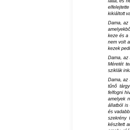
látta, és 
elfelejtet
kikiáltott 
Dama, az a
amelyekbő
keze és a 
nem volt a
kezek pedi
Dama, az a
Méretét te
sziklák in
Dama, az a
tűnő tárg
felfogni h
amelyek n
állatból i
és vadabbn
szekrény t
készített 