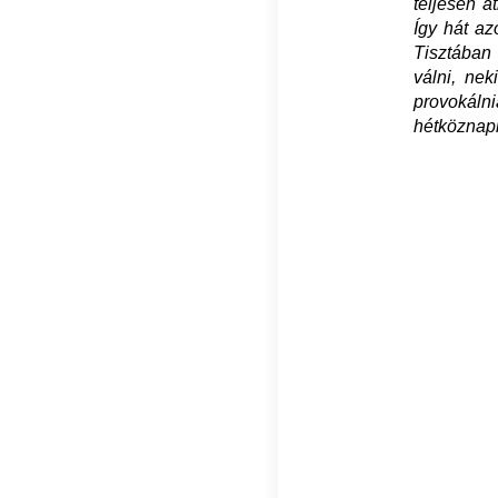
teljesen á
Így hát az
Tisztában
válni, nek
provokáln
hétköznapi