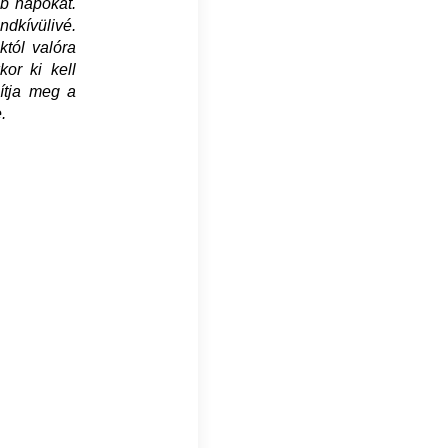
bb napokat.
ndkívülivé.
tól valóra
kor ki kell
ítja meg a
.