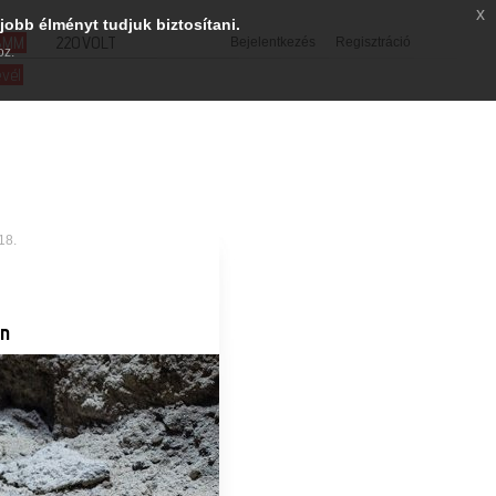
x
jobb élményt tudjuk biztosítani.
SMM
220VOLT
Bejelentkezés
Regisztráció
oz.
evél
18.
en