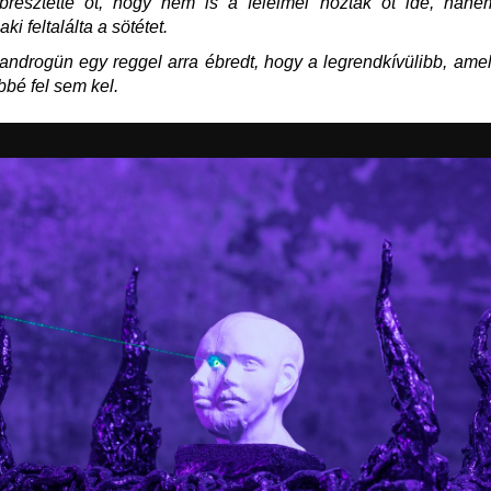
bresztette őt, hogy nem is a félelmei hozták őt ide, han
ki feltalálta a sötétet.
ndrogün egy reggel arra ébredt, hogy a legrendkívülibb, amel
bbé fel sem kel.