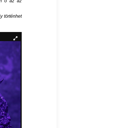
em ő az az
y történhet