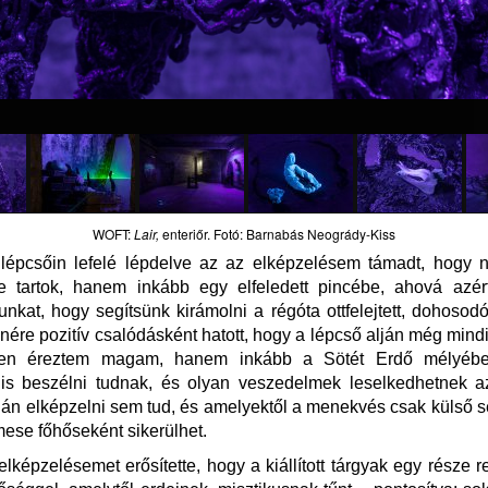
WOFT:
Lair,
enteriőr. Fotó: Barnabás Neogrády-Kiss
épcsőin lefelé lépdelve az az elképzelésem támadt, hogy 
rbe tartok, hanem inkább egy elfeledett pincébe, ahová azér
nkat, hogy segítsünk kirámolni a régóta ottfelejtett, dohosodó
nére pozitív csalódásként hatott, hogy a lépcső alján még min
érben éreztem magam, hanem inkább a Sötét Erdő mélyéb
is beszélni tudnak, és olyan veszedelmek leselkedhetnek a
lán elképzelni sem tud, és amelyektől a menekvés csak külső s
ese főhőseként sikerülhet.
elképzelésemet erősítette, hogy a kiállított tárgyak egy része r