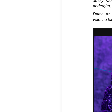
amely ráé
androgün, a
Dama, az a
vele, ha tö