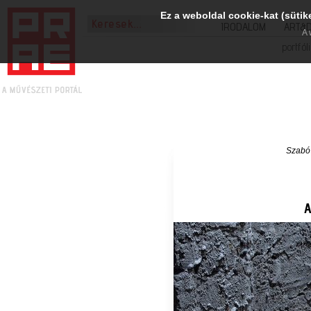
Ez a weboldal cookie-kat (sütik
IRODALOM
ART&
A 
portfól
Szabó
A