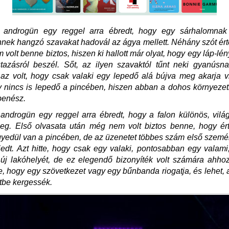
androgün egy reggel arra ébredt, hogy egy sárhalomnak
nnek hangzó szavakat hadovál az ágya mellett. Néhány szót érte
volt benne biztos, hiszen ki hallott már olyat, hogy egy láp-lén
tazásról beszél. Sőt, az ilyen szavaktól tűnt neki gyanúsna
az volt, hogy csak valaki egy lepedő alá bújva meg akarja v
gy nincs is lepedő a pincében, hiszen abban a dohos környez
penész.
ndrogün egy reggel arra ébredt, hogy a falon különös, vilá
eg. Első olvasata után még nem volt biztos benne, hogy érti
gyedül van a pincében, de az üzenetet többes szám első személ
jedt. Azt hitte, hogy csak egy valaki, pontosabban egy valami
i új lakóhelyét, de ez elegendő bizonyíték volt számára ahho
ze, hogy egy szövetkezet vagy egy bűnbanda riogatja, és lehet, a
tbe kergessék.