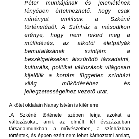
Péter munkájának és jelenlétének
fényében értelmezhető, hogy csak
néhányat említsek a Szkéné
történetéből. A
Színház a másodikon
erénye, hogy nem reked meg a
múltidézés, az alkotói életpályák
bemutatásának szintjén: a
beszélgetéseken átszűrődő társadalmi,
kulturális, politikai változások világosan
kijelölik a kortárs független színházi
világ működéséhez és
jellegzetességeihez vezető utat.
A kötet oldalain Nánay István is kitér erre:
„A Szkéné története szépen leírja azokat a
változásokat, amik az elmúlt fél évszázadban
társadalmunkban, a művészetben, a színházban
történtek, és éppen ezért nem lehet kárhoztatni amiatt,