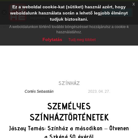
x
Ez a weboldal cookie-kat (sütiket) használ azért, hogy
PRAE.HU
×
TELEPÍTÉS
weboldalunk használata során a lehető legjobb élményt
Digital Evolution
Ingyenes - Google Play
tudjuk biztosítani.
A weboldalunkon történő további böngészéssel hozzájárulsz a cookie-k
használatához.
Folytatás
Tudj meg többet
SZÍNHÁZ
Cortés Sebastián
2023. 04. 27.
SZEMÉLYES
SZÍNHÁZTÖRTÉNETEK
Jászay Tamás: Színház a másodikon – Ötvenen
a Szkéné 50 évéről