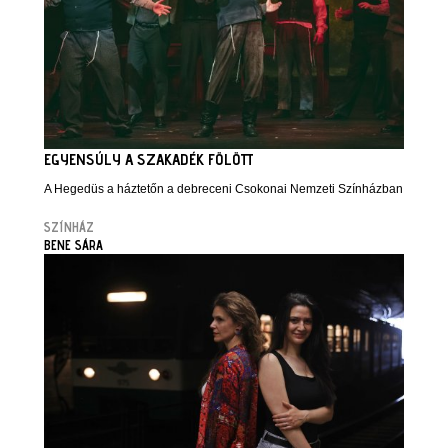
EGYENSÚLY A SZAKADÉK FÖLÖTT
A Hegedüs a háztetőn a debreceni Csokonai Nemzeti Színházban
SZÍNHÁZ
BENE SÁRA