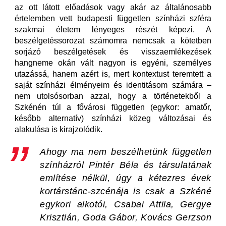
az ott látott előadások vagy akár az általánosabb
értelemben vett budapesti független színházi szféra
szakmai életem lényeges részét képezi. A
beszélgetéssorozat számomra nemcsak a kötetben
sorjázó beszélgetések és visszaemlékezések
hangneme okán vált nagyon is egyéni, személyes
utazássá, hanem azért is, mert kontextust teremtett a
saját színházi élményeim és identitásom számára –
nem utolsósorban azzal, hogy a történetekből a
Szkénén túl a fővárosi független (egykor: amatőr,
később alternatív) színházi közeg változásai és
alakulása is kirajzolódik.
Ahogy ma nem beszélhetünk független
színházról Pintér Béla és társulatának
említése nélkül, úgy a kétezres évek
kortárstánc-szcénája is csak a Szkéné
egykori alkotói, Csabai Attila, Gergye
Krisztián, Goda Gábor, Kovács Gerzson