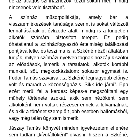
de az átlagos színháznézők közül sokan még mindig
nincsenek vele tisztában”.
A színház műsorpolitikája, amely bár a
visszaemlékezések tanúsága szerint is sokat változott
fennállásának öt évtizede alatt, mindig is a független
alkotók számára biztosított terepet. Ez pedig
óhatatlanul a színházfogyasztó értelmiség találkozási
pontjává tette, és teszi ma is: a Szkéné nézői általában
tudják, milyen színházi nyelven fognak hozzájuk szólni
az előadások, ismerik a társulatok, alkotók korábbi
munkáit, sőt, megkockáztatom: sokszor egymást is.
Fodor Tamás szavaival: „a Szkéné legnagyobb előnye
volt és maradt a közönségbázis. Sikk ide járni”. Épp
ezért merül fel a kérdés: képes-e megszólítani egy
műhely története azokat, akik sem nézőként, sem
alkotóként nem voltak részesei ennek a folyamatnak,
és akik a történet szereplőit jobb esetben hallomásból,
vagy még talán úgy sem ismerik.
Jászay Tamás könyvét minden igyekezetem ellenére
sem tudtam „kívülállóként” olvasni, hiszen a Szkéné,