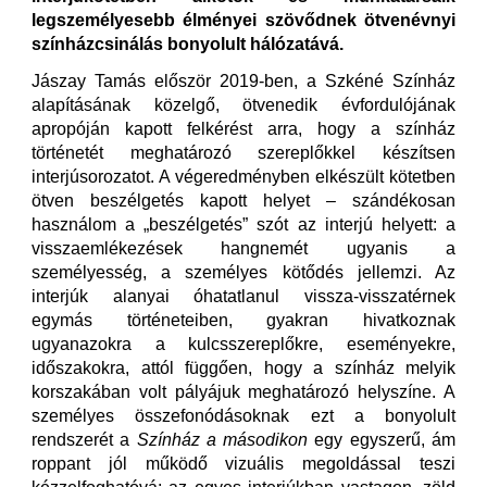
legszemélyesebb élményei szövődnek ötvenévnyi
színházcsinálás bonyolult hálózatává.
Jászay Tamás először 2019-ben, a Szkéné Színház
alapításának közelgő, ötvenedik évfordulójának
apropóján kapott felkérést arra, hogy a színház
történetét meghatározó szereplőkkel készítsen
interjúsorozatot. A végeredményben elkészült kötetben
ötven beszélgetés kapott helyet – szándékosan
használom a „beszélgetés” szót az interjú helyett: a
visszaemlékezések hangnemét ugyanis a
személyesség, a személyes kötődés jellemzi. Az
interjúk alanyai óhatatlanul vissza-visszatérnek
egymás történeteiben, gyakran hivatkoznak
ugyanazokra a kulcsszereplőkre, eseményekre,
időszakokra, attól függően, hogy a színház melyik
korszakában volt pályájuk meghatározó helyszíne. A
személyes összefonódásoknak ezt a bonyolult
rendszerét a
Színház a másodikon
egy egyszerű, ám
roppant jól működő vizuális megoldással teszi