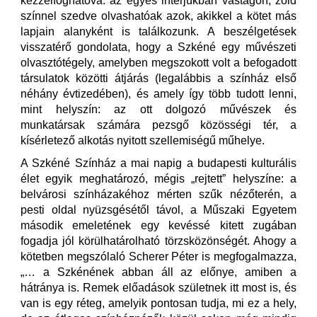
kézzelfoghatóvá: az egyes interjúkban vastagon, zöld
színnel szedve olvashatóak azok, akikkel a kötet más
lapjain alanyként is találkozunk. A beszélgetések
visszatérő gondolata, hogy a Szkéné egy művészeti
olvasztótégely, amelyben megszokott volt a befogadott
társulatok közötti átjárás (legalábbis a színház első
néhány évtizedében), és amely így több tudott lenni,
mint helyszín: az ott dolgozó művészek és
munkatársak számára pezsgő közösségi tér, a
kísérletező alkotás nyitott szellemiségű műhelye.
A Szkéné Színház a mai napig a budapesti kulturális
élet egyik meghatározó, mégis „rejtett” helyszíne: a
belvárosi színházakéhoz mérten szűk nézőterén, a
pesti oldal nyüzsgésétől távol, a Műszaki Egyetem
második emeletének egy kevéssé kitett zugában
fogadja jól körülhatárolható törzsközönségét. Ahogy a
kötetben megszólaló Scherer Péter is megfogalmazza,
„… a Szkénének abban áll az előnye, amiben a
hátránya is. Remek előadások születnek itt most is, és
van is egy réteg, amelyik pontosan tudja, mi ez a hely,