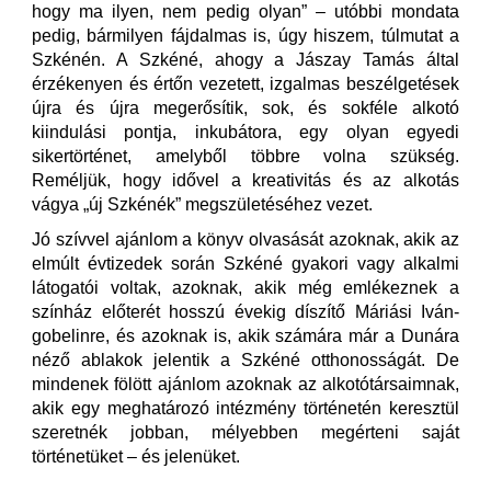
hogy ma ilyen, nem pedig olyan” – utóbbi mondata
pedig, bármilyen fájdalmas is, úgy hiszem, túlmutat a
Szkénén. A Szkéné, ahogy a Jászay Tamás által
érzékenyen és értőn vezetett, izgalmas beszélgetések
újra és újra megerősítik, sok, és sokféle alkotó
kiindulási pontja, inkubátora, egy olyan egyedi
sikertörténet, amelyből többre volna szükség.
Reméljük, hogy idővel a kreativitás és az alkotás
vágya „új Szkénék” megszületéséhez vezet.
Jó szívvel ajánlom a könyv olvasását azoknak, akik az
elmúlt évtizedek során Szkéné gyakori vagy alkalmi
látogatói voltak, azoknak, akik még emlékeznek a
színház előterét hosszú évekig díszítő Máriási Iván-
gobelinre, és azoknak is, akik számára már a Dunára
néző ablakok jelentik a Szkéné otthonosságát. De
mindenek fölött ajánlom azoknak az alkotótársaimnak,
akik egy meghatározó intézmény történetén keresztül
szeretnék jobban, mélyebben megérteni saját
történetüket – és jelenüket.