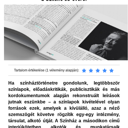
Tartalom értékelése (1 vélemény alapján):
Ha színháztörténetre gondolunk, legtöbbször
színlapok, előadáskritikák, publicisztikák és más
kordokumentumok alapján rekonstruált leírások
jutnak eszünkbe – a színlapok kivételével olyan
források ezek, amelyek a kívülálló, azaz a néző
szemszögét követve rögzítik egy-egy intézmény,
társulat, alkotó útját. A Színház a másodikon című
interjúkötetben alkotók és munkatársaik