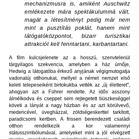
mechanizmusra is, amiként Auschwitz
emlékezete mára spektákulummá vált,
magát a létesítményt pedig már nem
mint a pusztítás poklát, hanem mint
látógatóközpontot, bizarr turisztikai
attrakciót kell fenntartani, karbantartani.
A film kulcsjelenete az a hosszú, szenvtelenül
tárgyilagos szekvencia, amelyben a ház úrnője,
Hedwig a látogatóba érkező anyjának végigmutogatja
vadonatúj otthonukat, mellyel a német nemzet első
keleti telepeseiként birtokukba vették az „új életteret”,
ahogyan azt a Führer rendelte. Az idős asszony
álmélkodva és cseppet sem rejtegetett büszkeséggel
követi a lányát a nagy házban és az azt körülvevő,
medencével, üvegházzal, zöldségeskerttel tarkított,
paradicsomi kertben. A frissen berendezett családi
otthon rendelkezik a kor valamennyi
státusszimbólumával, amelyeket mint a jól elvégzett