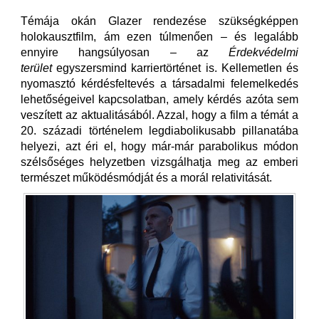
Témája okán Glazer rendezése szükségképpen
holokausztfilm, ám ezen túlmenően – és legalább
ennyire hangsúlyosan – az
Érdekvédelmi
terület
egyszersmind karriertörténet is. Kellemetlen és
nyomasztó kérdésfeltevés a társadalmi felemelkedés
lehetőségeivel kapcsolatban, amely kérdés azóta sem
veszített az aktualitásából. Azzal, hogy a film a témát a
20. századi történelem legdiabolikusabb pillanatába
helyezi, azt éri el, hogy már-már parabolikus módon
szélsőséges helyzetben vizsgálhatja meg az emberi
természet működésmódját és a morál relativitását.