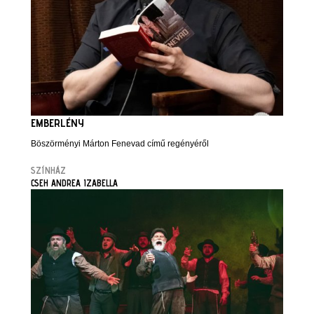
EMBERLÉNY
Böszörményi Márton Fenevad című regényéről
SZÍNHÁZ
CSEH ANDREA IZABELLA