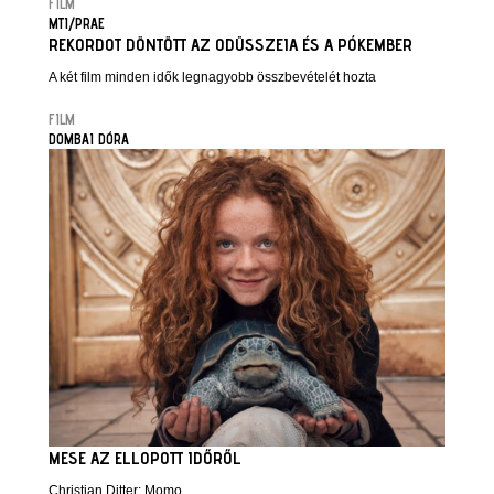
FILM
MTI/PRAE
REKORDOT DÖNTÖTT AZ ODÜSSZEIA ÉS A PÓKEMBER
A két film minden idők legnagyobb összbevételét hozta
FILM
DOMBAI DÓRA
MESE AZ ELLOPOTT IDŐRŐL
Christian Ditter: Momo