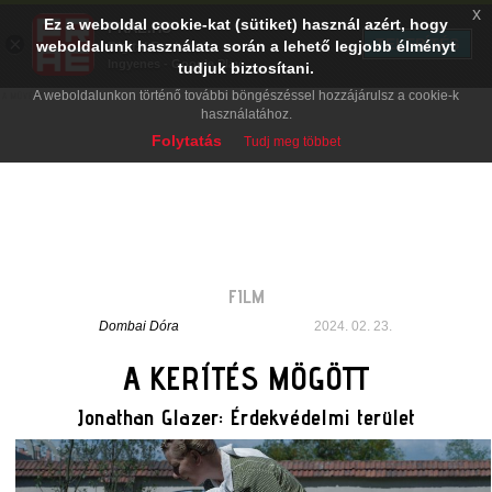
x
Ez a weboldal cookie-kat (sütiket) használ azért, hogy
PRAE.HU
×
TELEPÍTÉS
weboldalunk használata során a lehető legjobb élményt
Digital Evolution
Ingyenes - Google Play
tudjuk biztosítani.
A weboldalunkon történő további böngészéssel hozzájárulsz a cookie-k
használatához.
Folytatás
Tudj meg többet
FILM
Dombai Dóra
2024. 02. 23.
A KERÍTÉS MÖGÖTT
Jonathan Glazer: Érdekvédelmi terület