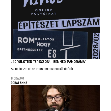
„KÖRÜLÖTTED TÉRISZONY, BENNED PANORÁMA”
Az építészet és az irodalom rokonlelkűségéről
IRODALOM
DOBAI ANNA