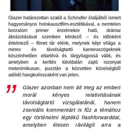
Glazer határozottan szakít a
Schindler listájá
ból ismert
hagyományos holokausztfilm-esztétikával, a nemtelen
borzalom primer érzelmekre ható, drámai
ábrázolásával szemben kérdező – és időnként
értelmező – filmet tár elénk, melynek képi világa a
merev és távolságtartó kameraszögeknek
köszönhetően eltartóvá és tárgyilagossá válik, és
amelyben a kerítés túloldalán zajló iszonyat
metonimikusan, pusztán a közvetlen közelségből
adódó hangkulisszaként van jelen.
Glazer azonban nem áll meg az emberi
morál kényes relativitásának
távolságtartó vizsgálatánál, hanem
zseniális kommentárt is fűz a témához
egy történelmi léptékű flashforwarddal,
amelyben élesen rávilágít arra a