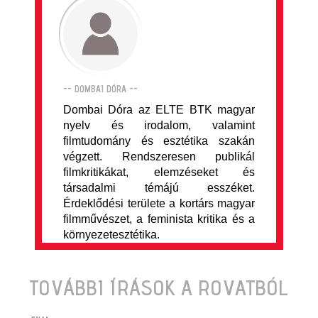
-- DOMBAI DÓRA --
Dombai Dóra az ELTE BTK magyar
nyelv és irodalom, valamint
filmtudomány és esztétika szakán
végzett. Rendszeresen publikál
filmkritikákat, elemzéseket és
társadalmi témájú esszéket.
Érdeklődési területe a kortárs magyar
filmművészet, a feminista kritika és a
környezetesztétika.
TOVÁBBI ÍRÁSOK A ROVATBÓL