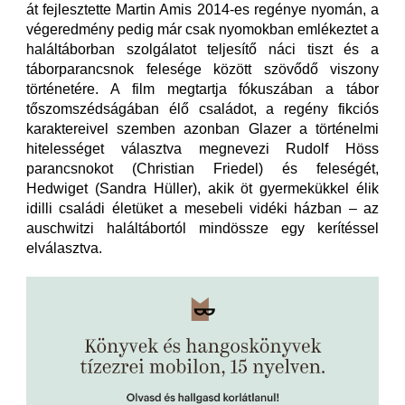
át fejlesztette Martin Amis 2014-es regénye nyomán, a
végeredmény pedig már csak nyomokban emlékeztet a
haláltáborban szolgálatot teljesítő náci tiszt és a
táborparancsnok felesége között szövődő viszony
történetére. A film megtartja fókuszában a tábor
tőszomszédságában élő családot, a regény fikciós
karaktereivel szemben azonban Glazer a történelmi
hitelességet választva megnevezi Rudolf Höss
parancsnokot (Christian Friedel) és feleségét,
Hedwiget (Sandra Hüller), akik öt gyermekükkel élik
idilli családi életüket a mesebeli vidéki házban – az
auschwitzi haláltábortól mindössze egy kerítéssel
elválasztva.