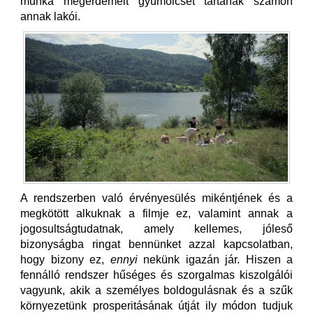
munka megérdemelt gyümölcsét tartanak számon
annak lakói.
A rendszerben való érvényesülés mikéntjének és a
megkötött alkuknak a filmje ez, valamint annak a
jogosultságtudatnak, amely kellemes, jóleső
bizonyságba ringat bennünket azzal kapcsolatban,
hogy bizony ez,
ennyi
nekünk igazán jár. Hiszen a
fennálló rendszer hűséges és szorgalmas kiszolgálói
vagyunk, akik a személyes boldogulásnak és a szűk
környezetünk prosperitásának útját ily módon tudjuk