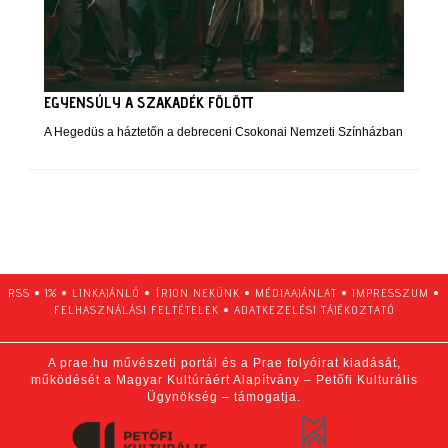
EGYENSÚLY A SZAKADÉK FÖLÖTT
A Hegedüs a háztetőn a debreceni Csokonai Nemzeti Színházban
RSS
•
1%
•
LINKAJÁNLÓ
•
ÍRJON NEKÜNK
•
MÉDIAAJÁNLAT
•
IMPRESSZUM
•
FELHASZNÁLÁSI FELTÉTELEK
•
ADATKEZELÉSI TÁJÉKOZTATÓ
A prae.hu művészeti portál és a Prae folyóirat kiadását,
működését a Magyar Kultúráért Alapítvány – Petőfi Kulturális
Ügynökség – támogatja.