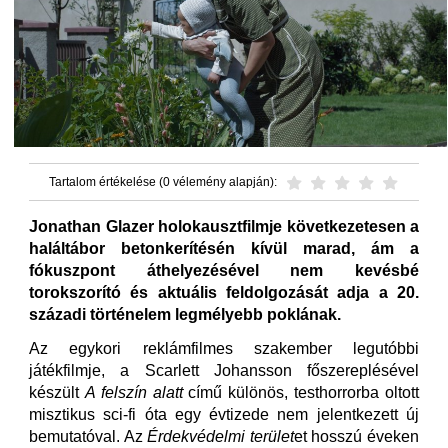
Tartalom értékelése (0 vélemény alapján):
Jonathan Glazer holokausztfilmje következetesen a
haláltábor betonkerítésén kívül marad, ám a
fókuszpont áthelyezésével nem kevésbé
torokszorító és aktuális feldolgozását adja a 20.
századi történelem legmélyebb poklának.
Az egykori reklámfilmes szakember legutóbbi
játékfilmje, a Scarlett Johansson főszereplésével
készült
A felszín alatt
című különös, testhorrorba oltott
misztikus sci-fi óta egy évtizede nem jelentkezett új
bemutatóval. Az
Érdekvédelmi terület
et hosszú éveken