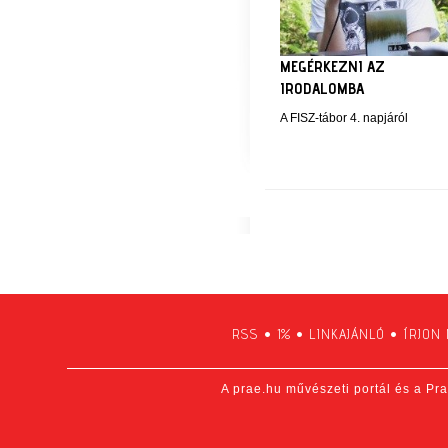
MEGÉRKEZNI AZ
IRODALOMBA
A FISZ-tábor 4. napjáról
RSS
•
1%
•
LINKAJÁNLÓ
•
ÍRJON
A prae.hu művészeti portál és a Pra