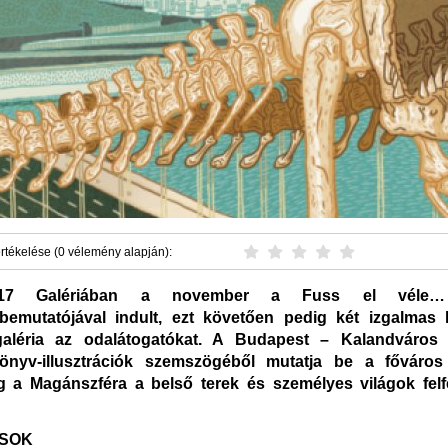
rtékelése (0 vélemény alapján):
7 Galériában a november a Fuss el véle… k
bemutatójával indult, ezt követően pedig két izgalmas ki
galéria az odalátogatókat. A Budapest – Kalandváros 
önyv-illusztrációk szemszögéből mutatja be a főváros
íg a Magánszféra a belső terek és személyes világok fel
ÁSOK