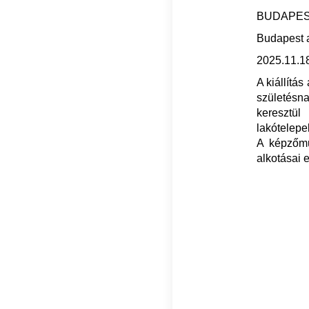
BUDAPES
Budapest a
2025.11.18
A kiállítá
születésna
keresztül
lakótelepek
A képzőmű
alkotásai e