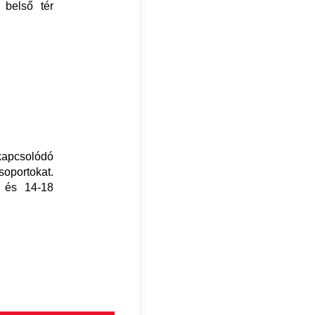
 belső tér
apcsolódó
oportokat.
4 és 14-18