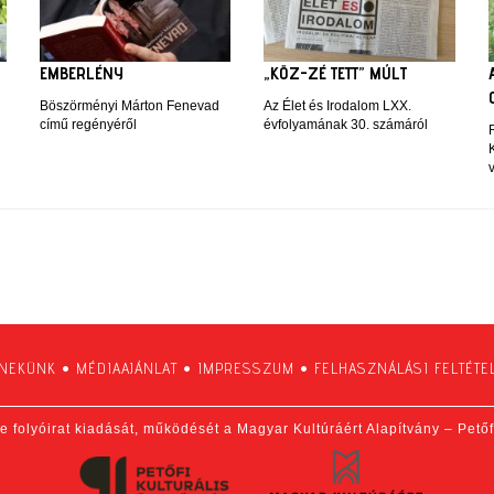
EMBERLÉNY
„KÖZ-ZÉ TETT” MÚLT
Böszörményi Márton Fenevad
Az Élet és Irodalom LXX.
című regényéről
évfolyamának 30. számáról
 NEKÜNK
•
MÉDIAAJÁNLAT
•
IMPRESSZUM
•
FELHASZNÁLÁSI FELTÉTE
e folyóirat kiadását, működését a Magyar Kultúráért Alapítvány – Pető