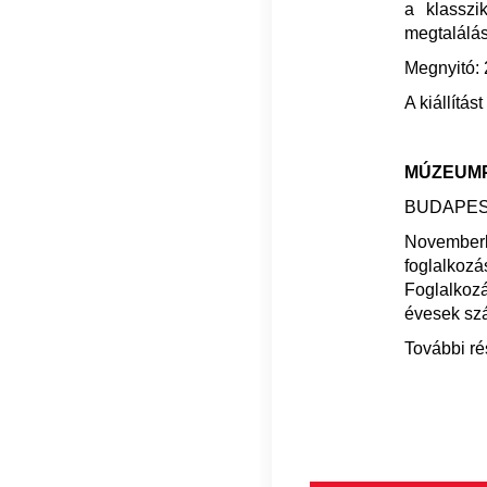
a klasszi
megtalálá
Megnyitó: 
A kiállítá
MÚZEUMP
BUDAPES
November
foglalkoz
Foglalkoz
évesek szá
További ré