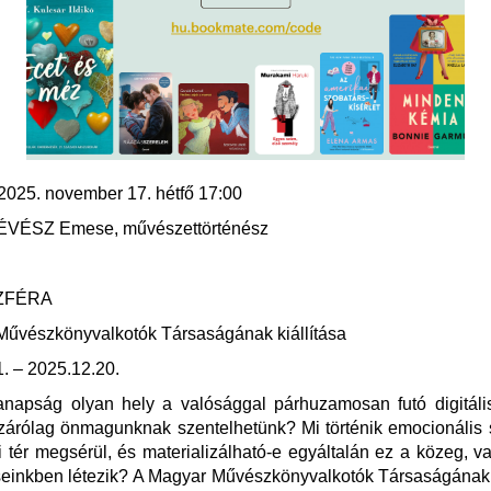
2025. november 17. hétfő 17:00
RÉVÉSZ Emese, művészettörténész
ZFÉRA
Művészkönyvalkotók Társaságának kiállítása
. – 2025.12.20.
anapság olyan hely a valósággal párhuzamosan futó digitális
zárólag önmagunknak szentelhetünk? Mi történik emocionális 
ai tér megsérül, és materializálható-e egyáltalán ez a közeg, 
einkben létezik? A Magyar Művészkönyvalkotók Társaságának 