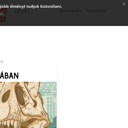
x
jobb élményt tudjuk biztosítani.
SMM
220VOLT
Bejelentkezés
Regisztráció
oz.
evél
08.
IÁBAN