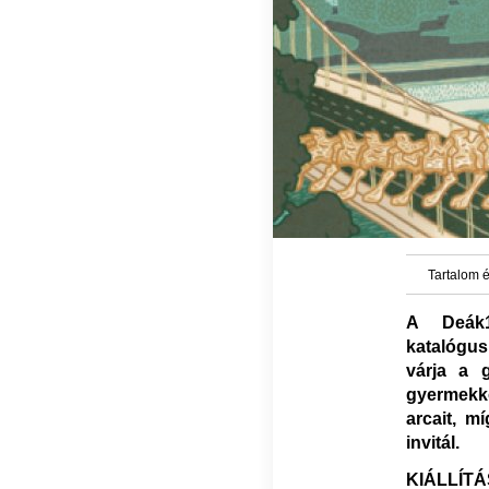
Tartalom é
A Deák1
katalógus
várja a 
gyermekk
arcait, m
invitál.
KIÁLLÍT