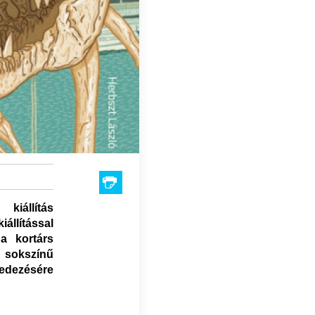
iállítás
állítással
a kortárs
 sokszínű
fedezésére