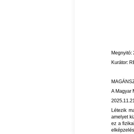
Megnyitó: 
Kurátor: 
MAGÁNS
A Magyar 
2025.11.21
Létezik m
amelyet ki
ez a fizik
elképzelés