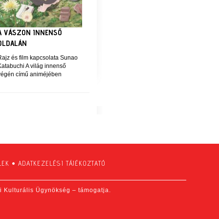
A VÁSZON INNENSŐ
OLDALÁN
Rajz és film kapcsolata Sunao
Katabuchi A világ innenső
végén című animéjében
LEK
•
ADATKEZELÉSI TÁJÉKOZTATÓ
fi Kulturális Ügynökség – támogatja.