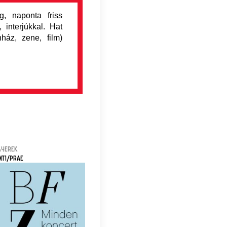
, naponta friss
 interjúkkal. Hat
nház, zene, film)
GYEREK
MTI/PRAE