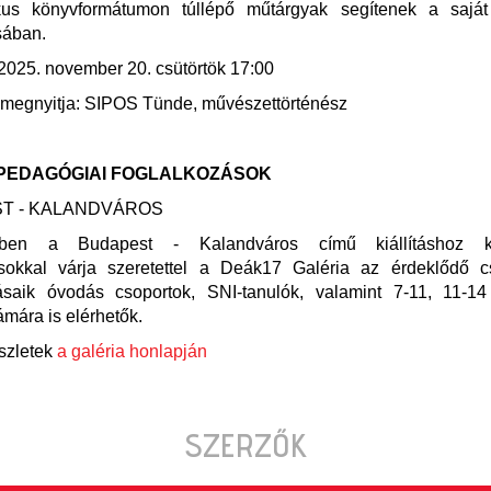
kus könyvformátumon túllépő műtárgyak segítenek a saját
sában.
2025. november 20. csütörtök 17:00
st megnyitja: SIPOS Tünde, művészettörténész
EDAGÓGIAI FOGLALKOZÁSOK
T - KALANDVÁROS
ben a Budapest - Kalandváros című kiállításhoz k
ásokkal várja szeretettel a Deák17 Galéria az érdeklődő cs
ásaik óvodás csoportok, SNI-tanulók, valamint 7-11, 11-1
mára is elérhetők.
szletek
a galéria honlapján
SZERZŐK