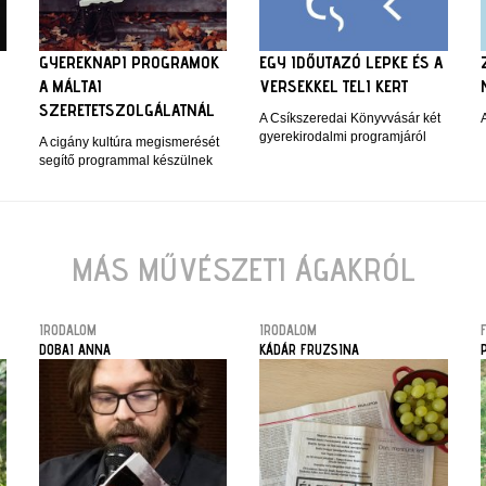
GYEREKNAPI PROGRAMOK
EGY IDŐUTAZÓ LEPKE ÉS A
A MÁLTAI
VERSEKKEL TELI KERT
SZERETETSZOLGÁLATNÁL
A Csíkszeredai Könyvvásár két
gyerekirodalmi programjáról
A cigány kultúra megismerését
segítő programmal készülnek
MÁS MŰVÉSZETI ÁGAKRÓL
IRODALOM
IRODALOM
DOBAI ANNA
KÁDÁR FRUZSINA