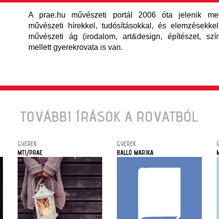
A prae.hu művészeti portál 2006 óta jelenik meg
művészeti hírekkel, tudósításokkal, és elemzésekkel,
művészeti ág (irodalom, art&design, építészet, szí
mellett gyerekrovata is van.
TOVÁBBI ÍRÁSOK A ROVATBÓL
GYEREK
GYEREK
MTI/PRAE
BALLÓ MARIKA