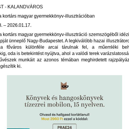
T - KALANDVÁROS
 kortárs magyar gyermekkönyv-illusztrációban
. – 2026.01.17.
s a kortárs magyar gyermekkönyv-illusztráció szemszögéből idéz
pját ünneplő Nagy-Budapestet. A legkiválóbb hazai illusztráto
 a főváros különféle arcai tárulnak fel, a műemléki bel
ig, oda is betekintést nyújtva, ahol a valódi terek varázslatoss
vészek munkáit az azonos témában meghirdetett rajzpályáz
gészítik ki.