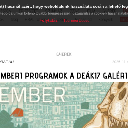
et) használ azért, hogy weboldalunk használata során a lehető leg
DESIGN
ÉPÍTÉSZET
SZÍNHÁZ
ZENE
FILM
GYEREK
K
weboldalunkon történő további böngészéssel hozzájárulsz a cookie-k használatáh
iók
blog
PRAE folyóirat
petíció
lapcsalád
könyvek
hírl
Folytatás
Tudj meg többet
GYEREK
PRAE.HU
2025. 11. 
MBERI PROGRAMOK A DEÁK17 GALÉR