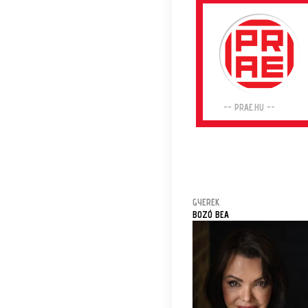
-- PRAE.HU --
GYEREK
BOZÓ BEA