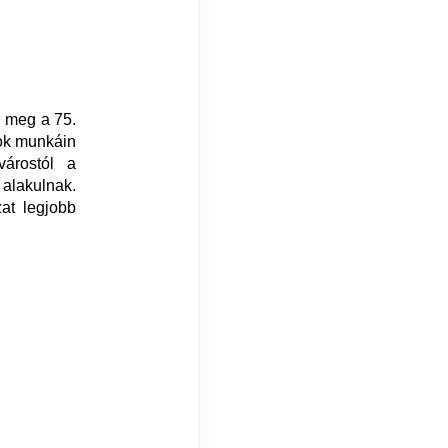
i meg a 75.
rok munkáin
várostól a
á alakulnak.
at legjobb