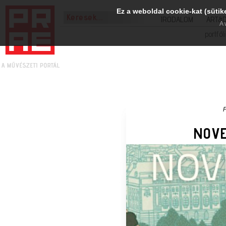
Ez a weboldal cookie-kat (sütik
IRODALOM
ART&
A 
portfól
NOVE