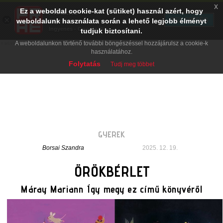
x
Ez a weboldal cookie-kat (sütiket) használ azért, hogy
PRAE.HU
×
TELEPÍTÉS
weboldalunk használata során a lehető legjobb élményt
Digital Evolution
Ingyenes - Google Play
tudjuk biztosítani.
A weboldalunkon történő további böngészéssel hozzájárulsz a cookie-k
használatához.
Folytatás
Tudj meg többet
GYEREK
Borsai Szandra
2025. 12. 19.
ÖRÖKBÉRLET
Máray Mariann Így megy ez című könyvéről