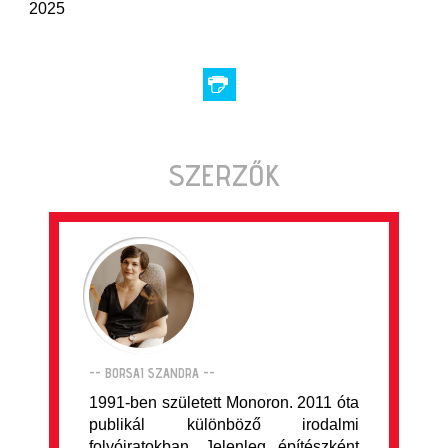
2025
SZERZŐK
-- BORSAI SZANDRA --
1991-ben született Monoron. 2011 óta
publikál különböző irodalmi
folyóiratokban. Jelenleg építészként