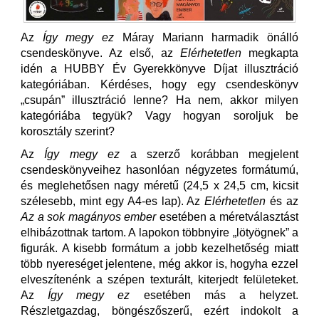
Az
Így megy ez
Máray Mariann harmadik önálló
csendeskönyve. Az első, az
Elérhetetlen
megkapta
idén a HUBBY Év Gyerekkönyve Díjat illusztráció
kategóriában. Kérdéses, hogy egy csendeskönyv
„csupán” illusztráció lenne? Ha nem, akkor milyen
kategóriába tegyük? Vagy hogyan soroljuk be
korosztály szerint?
Az
Így megy ez
a szerző korábban megjelent
csendeskönyveihez hasonlóan négyzetes formátumú,
és meglehetősen nagy méretű (24,5 x 24,5 cm, kicsit
szélesebb, mint egy A4-es lap). Az
Elérhetetlen
és az
Az a sok magányos ember
esetében a méretválasztást
elhibázottnak tartom. A lapokon többnyire „lötyögnek” a
figurák. A kisebb formátum a jobb kezelhetőség miatt
több nyereséget jelentene, még akkor is, hogyha ezzel
elveszítenénk a szépen texturált, kiterjedt felületeket.
Az
Így megy ez
esetében más a helyzet.
Részletgazdag, böngészőszerű, ezért indokolt a