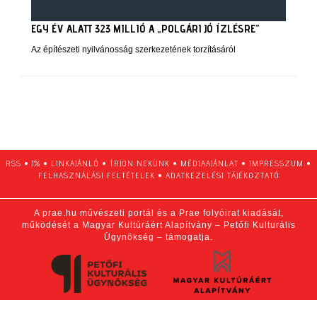
EGY ÉV ALATT 323 MILLIÓ A „POLGÁRI JÓ ÍZLÉSRE”
Az építészeti nyilvánosság szerkezetének torzításáról
RSS
•
1%
•
LINKAJÁNLÓ
•
ÍRJON NEKÜNK
•
MÉDIAAJÁNLAT
•
IMPRESSZUM
•
FELHASZNÁLÁSI FELTÉTELEK
•
ADATKEZELÉSI TÁJÉKOZTATÓ
A prae.hu művészeti portál és a Prae folyóirat kiadását,
működését a Magyar Kultúráért Alapítvány – Petőfi Kulturális
Ügynökség – támogatja.