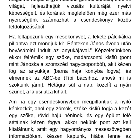
világát, fejleszthetjük vizuális kultúráját, nyelvi
képességeit, és korának megfelelően még ezer más
nyereségünk származhat a csendeskönyv közös
feldolgozásából.
Ha fellapozunk egy mesekönyvet, a fekete pálcikákra
pillantva ezt mondjuk ki: „Pénteken János óvoda után
bevásárolni indult az anyukájával.” Képzeletünkben
ekkor felrémlik egy szőke, madárcsontú kisfiú (pont
mint Jánoska a szomszéd nagycsoportból), akit kézen
fog az anyukája (barna haja kontyba fogva), és
elmennek az ABC-be (Tibi bácsihoz, ahová mi is
szoktunk járni). Hétágra süt a nap, közelít a nyári
szünet, a falusi utca kihalt.
Ám ha egy csendeskönyvben megpillantjuk a nyitó
képkockát, ahol egy zömök, szőke kisfiú fogja a kezét
egy szőke, rövid hajú néninek, és egy épület felé
sétálnak kézen fogva, akkor nekünk pont azt kell
kitalálnunk, amit egy hagyományos meseszövegben
információként készen kaptunk, hiába lenne az