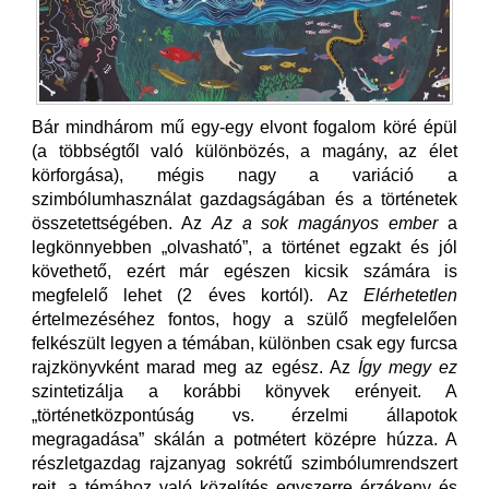
Bár mindhárom mű egy-egy elvont fogalom köré épül
(a többségtől való különbözés, a magány, az élet
körforgása), mégis nagy a variáció a
szimbólumhasználat gazdagságában és a történetek
összetettségében. Az
Az a sok magányos ember
a
legkönnyebben „olvasható”, a történet egzakt és jól
követhető, ezért már egészen kicsik számára is
megfelelő lehet (2 éves kortól). Az
Elérhetetlen
értelmezéséhez fontos, hogy a szülő megfelelően
felkészült legyen a témában, különben csak egy furcsa
rajzkönyvként marad meg az egész. Az
Így megy ez
szintetizálja a korábbi könyvek erényeit. A
„történetközpontúság vs. érzelmi állapotok
megragadása” skálán a potmétert középre húzza. A
részletgazdag rajzanyag sokrétű szimbólumrendszert
rejt, a témához való közelítés egyszerre érzékeny és