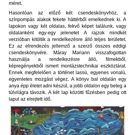
méret.
Hasonlóan az előző két csendeskönyvhöz, a
színpompás alakok fekete háttérből emelkednek ki. A
lapokon vagy két oldalas, fekvő képet találunk, vagy
oldalanként egy-egy jelenetet A rajzok mindkét
verzióban kitöltik a rendelkezésre álló teljes területet.
Ez az elrendezés jellemző a szerző összes eddigi
csendeskönyvére. Máray Mariann visszafogottan
használja a rendelkezésre álló, filmekből,
képregényekből ismert montázstechnikai eszköztárat.
Ennek megfelelően a történet lassú, egyenes vonalú,
egyenletes mozgást végez. A könyv bal oldalán egy
anya épp életet adni készül, a jobb oldalon egy beteg a
túlvilágra távozik. A két lap közötti fűzésben pedig ott
lapul az elrejtett idő.