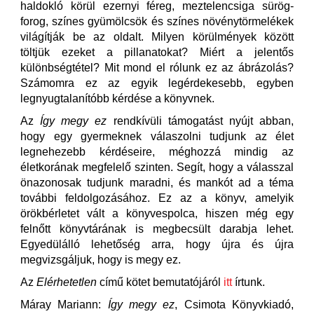
haldokló körül ezernyi féreg, meztelencsiga sürög-
forog, színes gyümölcsök és színes növénytörmelékek
világítják be az oldalt. Milyen körülmények között
töltjük ezeket a pillanatokat? Miért a jelentős
különbségtétel? Mit mond el rólunk ez az ábrázolás?
Számomra ez az egyik legérdekesebb, egyben
legnyugtalanítóbb kérdése a könyvnek.
Az
Így megy ez
rendkívüli támogatást nyújt abban,
hogy egy gyermeknek válaszolni tudjunk az élet
legnehezebb kérdéseire, méghozzá mindig az
életkorának megfelelő szinten. Segít, hogy a válasszal
önazonosak tudjunk maradni, és mankót ad a téma
további feldolgozásához. Ez az a könyv, amelyik
örökbérletet vált a könyvespolca, hiszen még egy
felnőtt könyvtárának is megbecsült darabja lehet.
Egyedülálló lehetőség arra, hogy újra és újra
megvizsgáljuk, hogy is megy ez.
Az
Elérhetetlen
című kötet bemutatójáról
itt
írtunk.
Máray Mariann:
Így megy ez
, Csimota Könyvkiadó,