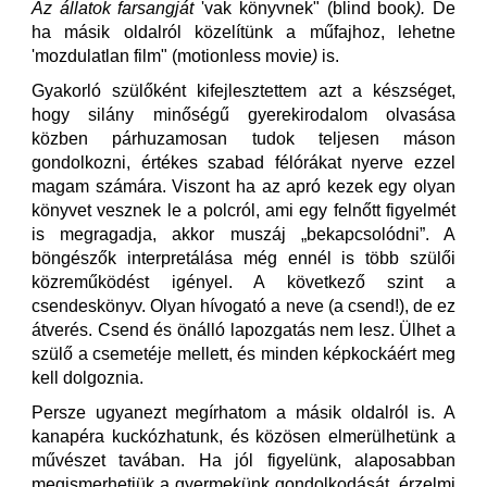
Az állatok farsangját
'vak könyvnek" (blind book
).
De
ha másik oldalról közelítünk a műfajhoz, lehetne
'mozdulatlan film" (motionless movie
)
is.
Gyakorló szülőként kifejlesztettem azt a készséget,
hogy silány minőségű gyerekirodalom olvasása
közben párhuzamosan tudok teljesen máson
gondolkozni, értékes szabad félórákat nyerve ezzel
magam számára. Viszont ha az apró kezek egy olyan
könyvet vesznek le a polcról, ami egy felnőtt figyelmét
is megragadja, akkor muszáj „bekapcsolódni”. A
böngészők interpretálása még ennél is több szülői
közreműködést igényel. A következő szint a
csendeskönyv. Olyan hívogató a neve (a csend!), de ez
átverés. Csend és önálló lapozgatás nem lesz. Ülhet a
szülő a csemetéje mellett, és minden képkockáért meg
kell dolgoznia.
Persze ugyanezt megírhatom a másik oldalról is. A
kanapéra kuckózhatunk, és közösen elmerülhetünk a
művészet tavában. Ha jól figyelünk, alaposabban
megismerhetjük a gyermekünk gondolkodását, érzelmi