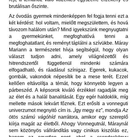
brutálisan őszinte.
Az óvodás gyermek mindenképpen fel fogja tenni ezt a
két kérdést: hol voltam, mielőtt megszülettem, és hová
távozom halálom után? Mind igyekszünk megnyugtatni
a gyermekünket, megfoghatóvá tenni a
megfoghatatlant, és reményt táplálni a szívükbe. Máray
Mariann a természetet hívja segítségül, hogy olyan
választ tudjon adni, amely világnézettől és
hitrendszertől függetlenül mindenki számára
elfogadható, és ráadásul színigaz. Egerek, kukacok,
gombák, vakondok népesítik be a mese terét. Ezzel
kellően eltávolítja a témát, hogy könnyebb legyen a
párbeszéd. A képsorok kiváló érzékkel ragadják meg
az élet és a halál banalitását. Egy egér haldoklik, míg
mellette mások lekvárt főznek. Ezt erősíti a vonneguti
univerzumot megnyitó cím is. „Így megy ez”, mondja
Az
ötös számú vágóhíd
narrátora, amikor egy szereplő
kiírja magát az életből. Ahogy Vonnegutnál, Máraynál
sem közönyös vállrándítás vagy cinikus kiszólás ez,