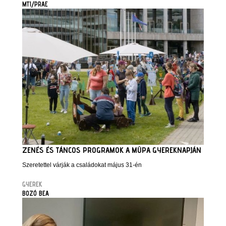
MTI/PRAE
ZENÉS ÉS TÁNCOS PROGRAMOK A MÜPA GYEREKNAPJÁN
Szeretettel várják a családokat május 31-én
GYEREK
BOZÓ BEA