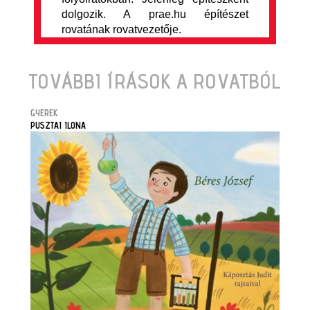
dolgozik. A prae.hu építészet
rovatának rovatvezetője.
TOVÁBBI ÍRÁSOK A ROVATBÓL
GYEREK
PUSZTAI ILONA