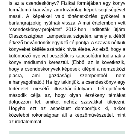
is az a csendeskönyv? Fizikai formájában egy könyv
formátumú kiadvány, ami kizárólag képek segítségével
mesél. A képekkel való történetközlés gyökerei a
barlangrajzokig nyúlnak vissza. A mai értelemben vett
“csendeskönyv-projektet” 2012-ben indították útjára
Olaszországban, Lampedusa szigetén, amely a délről
érkező bevándorlók egyik fő célpontja. A szavak nélküli
könyveket kétféle szándék hívta életre. Az első, hogy a
különböző nyelvet beszélők is kapcsolódni tudjanak a
könyv médiumán keresztül. (Ebből az is következik,
hogy a csendeskönyvek képesek kilépni a nemzetközi
piacra, ami gazdasági szempontból nem
elhanyagolható.) Ha így tekintjük, a csendeskönyv egy
történetet mesélő illusztráció-folyam. Létrejöttének
második célja az, hogy olyan érzékeny témákat
dolgozzon fel, amiket nehéz szavakkal kifejezni.
Hogyha ezt az aspektust domborítjuk ki, akkor
közelebbi rokonságban áll a képzőművészettel, mint
az irodalommal.