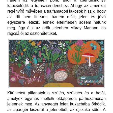
hanem az egyetlen pont, ahol a csendeskönyv
kapcsolódik a transzcendenshez. Ahogy az amerikai
regényíró művében a tralfamadori lakosok hiszik, hogy
az idő nem lineáris, hanem múlt, jelen és jövő
egyszerre létezik, ennek értelmében sosem halunk
meg, úgy élik az örök jelenben Máray Mariann kis
rágcsálói az ösztönéletüket.
Kitüntetett pillanatok a szülés, születés és a halál,
amelyek egymás melletti oldalpáron, párhuzamosan
jelennek meg. Az anyaegér felett kukacbába őrködik,
az apaegér kiszorul a jelenetből, az éjszaka sötét. A