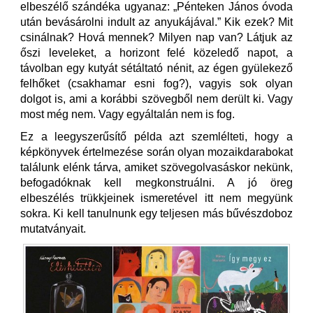
elbeszélő szándéka ugyanaz: „Pénteken János óvoda
után bevásárolni indult az anyukájával.” Kik ezek? Mit
csinálnak? Hová mennek? Milyen nap van? Látjuk az
őszi leveleket, a horizont felé közeledő napot, a
távolban egy kutyát sétáltató nénit, az égen gyülekező
felhőket (csakhamar esni fog?), vagyis sok olyan
dolgot is, ami a korábbi szövegből nem derült ki. Vagy
most még nem. Vagy egyáltalán nem is fog.
Ez a leegyszerűsítő példa azt szemlélteti, hogy a
képkönyvek értelmezése során olyan mozaikdarabokat
találunk elénk tárva, amiket szövegolvasáskor nekünk,
befogadóknak kell megkonstruálni. A jó öreg
elbeszélés trükkjeinek ismeretével itt nem megyünk
sokra. Ki kell tanulnunk egy teljesen más bűvészdoboz
mutatványait.