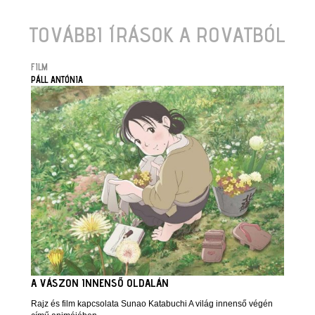
TOVÁBBI ÍRÁSOK A ROVATBÓL
FILM
PÁLL ANTÓNIA
A VÁSZON INNENSŐ OLDALÁN
Rajz és film kapcsolata Sunao Katabuchi A világ innenső végén