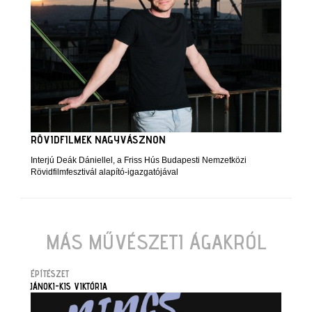
RÖVIDFILMEK NAGYVÁSZNON
Interjú Deák Dániellel, a Friss Hús Budapesti Nemzetközi
Rövidfilmfesztivál alapító-igazgatójával
MÁS MŰVÉSZETI ÁGAKRÓL
ÉPÍTÉSZET
JÁNOKI-KIS VIKTÓRIA