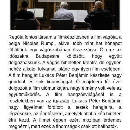
Régóta fontos társam a filmkészítésben a film vágója, a
belga Nicolas Rumpl, akivel több mint hat hónapot
töltöttünk egy vágószobában összezárva. Ő erre az
időszakra Budapestre költözött, hogy együtt
dolgozhassunk. A vágás hihetetlen kreatív, de egyben
nehéz alkotói folyamat, pláne egy ilyen film esetében.
A film hangját Lukács Péter Benjámin készítette nagy
gonddal és sok finomsággal. Ő majdnem fél évet
dolgozott a film utómunkáján, nagy élmény volt vele az
együttműködés. A film hangzásvilágánál is a
részletekben van az igazság. Lukács Péter Benjámin
nagy figyelmet fordított a testek hangjaira, a
légzésekre, az érintésekre, amelyek által a kép hirtelen
élni kezd. A filmet éppen ezért moziban érdemes
megnézni, mert ezek a finomságok csak ott hallhatók.