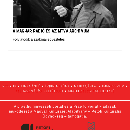
A MAGYAR RÁDIÓ ÉS AZ MTVA ARCHÍVUM
Folytatódik a szakmai egyeztetés
RSS
•
1%
•
LINKAJÁNLÓ
•
ÍRJON NEKÜNK
•
MÉDIAAJÁNLAT
•
IMPRESSZUM
•
FELHASZNÁLÁSI FELTÉTELEK
•
ADATKEZELÉSI TÁJÉKOZTATÓ
A prae.hu művészeti portál és a Prae folyóirat kiadását,
működését a Magyar Kultúráért Alapítvány – Petőfi Kulturális
Ügynökség – támogatja.