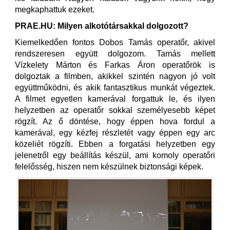
megkaphattuk ezeket.
PRAE.HU: Milyen alkotótársakkal dolgozott?
Kiemelkedően fontos Dobos Tamás operatőr, akivel
rendszeresen együtt dolgozom. Tamás mellett
Vízkelety Márton és Farkas Áron operatőrök is
dolgoztak a filmben, akikkel szintén nagyon jó volt
együttműködni, és akik fantasztikus munkát végeztek.
A filmet egyetlen kamerával forgattuk le, és ilyen
helyzetben az operatőr sokkal személyesebb képet
rögzít. Az ő döntése, hogy éppen hova fordul a
kamerával, egy kézfej részletét vagy éppen egy arc
közeliét rögzíti. Ebben a forgatási helyzetben egy
jelenetről egy beállítás készül, ami komoly operatőri
felelősség, hiszen nem készülnek biztonsági képek.