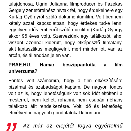
tulajdonosa, Ugrin Julianna filmproducer és Fazekas
Gergely zenetörténész hívtak fel, hogy érdekelne-e egy
Kurtág Györgyről szóló dokumentumfilm. Volt bennem
kétely azzal kapcsolatban, hogy érdekes tud-e lenni
egy ilyen idős emberről szóló mozifilm (Kurtág György
akkor 95 éves volt). Szerveztünk egy találkozót, ahol
viszont azonnal kiderült, hogy elképesztő filmalany,
akit fantasztikus megfigyelni, mert minden ott van az
arcán, és állandóan jelen van.
PRAE.HU: Hamar beszippantotta a film
univerzuma?
Fontos volt számomra, hogy a film elkészítésére
bizalmat és szabadságot kaptam. De nagyon fontos
volt az is, hogy lehetőségünk volt sok időt eltölteni a
mesterrel, nem kellett rohanni, nem csupán néhány
találkozó állt rendelkezésre. Volt idő és lehetőség
elmélyedni, nagyobb gondolatokat kibontani.
Az már az elejétől fogva egyértelmű