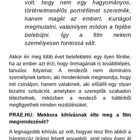
volt, hogy nem egy hagyományos,
történetmesélős portréfilmet szeretnék,
hanem magát az embert, Kurtágot
megmutatni, valamilyen módon a fejébe
belebújni. Így a film nekem
személyesen fontossá vált.
Akkor éri meg több évet belefektetni egy ilyen filmbe,
ha az ember azt érzi, hogy önmagának is továbblépés,
tanulási folyamat. A rendezőt nem domináns
személynek tartom, aki mindenkinek megmondja, hogy
mit csináljon, hanem valakinek, aki előállít egy olyan
bizalmi szituációt, amelyben a szereplők szabadon
létezhetnek, miközben a rendező a háttérből
megfigyelheti minden rezdülésüket.
PRAE.HU: Mekkora kihívásnak élte meg a film
megrendezését?
A legnagyobb kihívás az volt, hogyan lesz film abból a
háromszáz órányi felvett anyagból, amit négy éven át