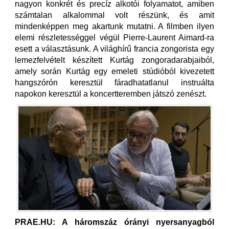
nagyon konkrét és precíz alkotói folyamatot, amiben
számtalan alkalommal volt részünk, és amit
mindenképpen meg akartunk mutatni. A filmben ilyen
elemi részletességgel végül Pierre-Laurent Aimard-ra
esett a választásunk. A világhírű francia zongorista egy
lemezfelvételt készített Kurtág zongoradarabjaiból,
amely során Kurtág egy emeleti stúdióból kivezetett
hangszórón keresztül fáradhatatlanul instruálta
napokon keresztül a koncertteremben játszó zenészt.
PRAE.HU: A háromszáz órányi nyersanyagból