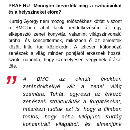
PRAE.HU: Mennyire tervezték meg a szituációkat
és a helyszíneket előre?
Kurtág György nem mozog, tolószékhez kötött, viszont
a BMC-ben, ahol lakik, rendelkezésére áll egy
elképesztő zenei könyvtár, valamint világszínvonalú
próba- és koncerttermek, miközben ő az emeletek
között lifttel tud közlekedni. A teljesen különböző
zenészek a világ minden pontjáról érkeznek hozzá,
szinte naponta, hogy személyesen vegyenek órákat
tőle.
A BMC az elmúlt években
zarándokhellyé vált a zenei világ
számára. Tehát, egyrészt az érkező
zenészek strukturálták a forgatásokat,
másrészt tudtuk azt is, hogy a filmben
fontos, hogy néha kilépjünk Kurtág
koncentrált világából, és elmenjünk