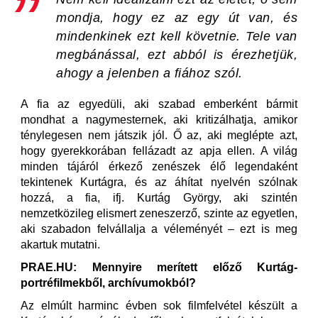
mondja, hogy ez az egy út van, és
mindenkinek ezt kell követnie. Tele van
megbánással, ezt abból is érezhetjük,
ahogy a jelenben a fiához szól.
A fia az egyedüli, aki szabad emberként bármit
mondhat a nagymesternek, aki kritizálhatja, amikor
ténylegesen nem játszik jól. Ő az, aki meglépte azt,
hogy gyerekkorában fellázadt az apja ellen. A világ
minden tájáról érkező zenészek élő legendaként
tekintenek Kurtágra, és az áhítat nyelvén szólnak
hozzá, a fia, ifj. Kurtág György, aki szintén
nemzetközileg elismert zeneszerző, szinte az egyetlen,
aki szabadon felvállalja a véleményét – ezt is meg
akartuk mutatni.
PRAE.HU: Mennyire merített előző Kurtág-
portréfilmekből, archívumokból?
Az elmúlt harminc évben sok filmfelvétel készült a