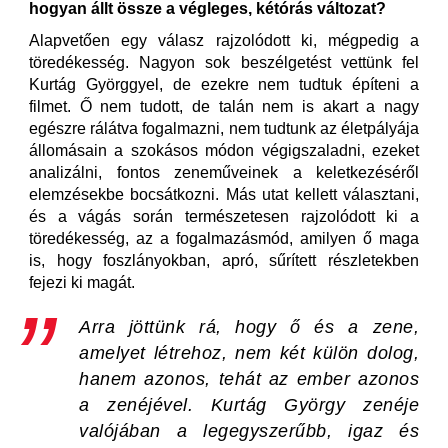
hogyan állt össze a végleges, kétórás változat?
Alapvetően egy válasz rajzolódott ki, mégpedig a
töredékesség. Nagyon sok beszélgetést vettünk fel
Kurtág Györggyel, de ezekre nem tudtuk építeni a
filmet. Ő nem tudott, de talán nem is akart a nagy
egészre rálátva fogalmazni, nem tudtunk az életpályája
állomásain a szokásos módon végigszaladni, ezeket
analizálni, fontos zeneműveinek a keletkezéséről
elemzésekbe bocsátkozni. Más utat kellett választani,
és a vágás során természetesen rajzolódott ki a
töredékesség, az a fogalmazásmód, amilyen ő maga
is, hogy foszlányokban, apró, sűrített részletekben
fejezi ki magát.
Arra jöttünk rá, hogy ő és a zene,
amelyet létrehoz, nem két külön dolog,
hanem azonos, tehát az ember azonos
a zenéjével. Kurtág György zenéje
valójában a legegyszerűbb, igaz és