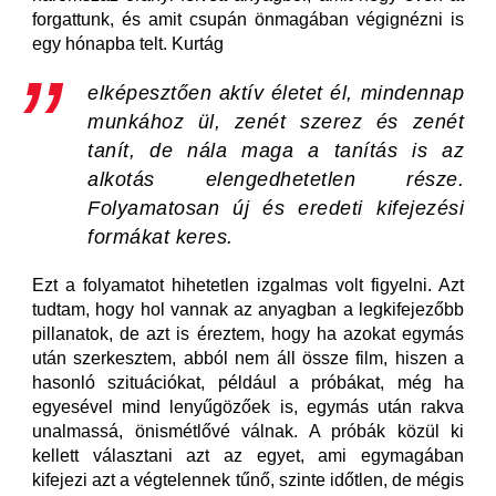
forgattunk, és amit csupán önmagában végignézni is
egy hónapba telt. Kurtág
elképesztően aktív életet él, mindennap
munkához ül, zenét szerez és zenét
tanít, de nála maga a tanítás is az
alkotás elengedhetetlen része.
Folyamatosan új és eredeti kifejezési
formákat keres.
Ezt a folyamatot hihetetlen izgalmas volt figyelni. Azt
tudtam, hogy hol vannak az anyagban a legkifejezőbb
pillanatok, de azt is éreztem, hogy ha azokat egymás
után szerkesztem, abból nem áll össze film, hiszen a
hasonló szituációkat, például a próbákat, még ha
egyesével mind lenyűgözőek is, egymás után rakva
unalmassá, önismétlővé válnak. A próbák közül ki
kellett választani azt az egyet, ami egymagában
kifejezi azt a végtelennek tűnő, szinte időtlen, de mégis