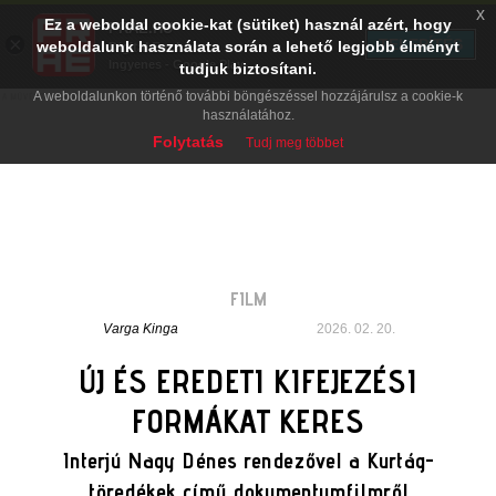
x
Ez a weboldal cookie-kat (sütiket) használ azért, hogy
PRAE.HU
×
TELEPÍTÉS
weboldalunk használata során a lehető legjobb élményt
Digital Evolution
Ingyenes - Google Play
tudjuk biztosítani.
A weboldalunkon történő további böngészéssel hozzájárulsz a cookie-k
használatához.
Folytatás
Tudj meg többet
FILM
Varga Kinga
2026. 02. 20.
ÚJ ÉS EREDETI KIFEJEZÉSI
FORMÁKAT KERES
Interjú Nagy Dénes rendezővel a Kurtág-
töredékek című dokumentumfilmről