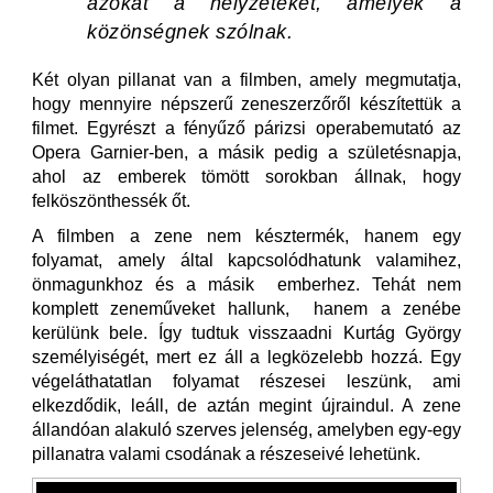
azokat a helyzeteket, amelyek a
közönségnek szólnak.
Két olyan pillanat van a filmben, amely megmutatja,
hogy mennyire népszerű zeneszerzőről készítettük a
filmet. Egyrészt a fényűző párizsi operabemutató az
Opera Garnier-ben, a másik pedig a születésnapja,
ahol az emberek tömött sorokban állnak, hogy
felköszönthessék őt.
A filmben a zene nem késztermék, hanem egy
folyamat, amely által kapcsolódhatunk valamihez,
önmagunkhoz és a másik emberhez. Tehát nem
komplett zeneműveket hallunk, hanem a zenébe
kerülünk bele. Így tudtuk visszaadni Kurtág György
személyiségét, mert ez áll a legközelebb hozzá. Egy
végeláthatatlan folyamat részesei leszünk, ami
elkezdődik, leáll, de aztán megint újraindul. A zene
állandóan alakuló szerves jelenség, amelyben egy-egy
pillanatra valami csodának a részeseivé lehetünk.