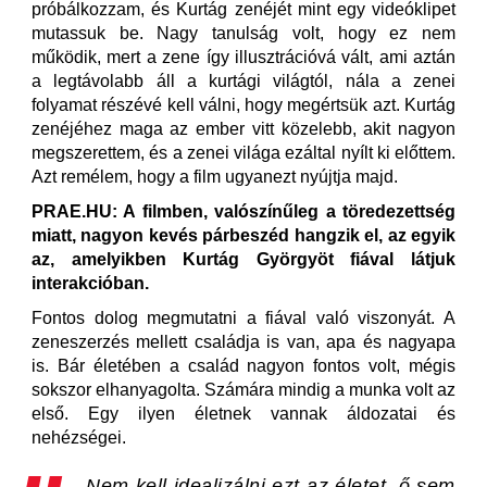
próbálkozzam, és Kurtág zenéjét mint egy videóklipet
mutassuk be. Nagy tanulság volt, hogy ez nem
működik, mert a zene így illusztrációvá vált, ami aztán
a legtávolabb áll a kurtági világtól, nála a zenei
folyamat részévé kell válni, hogy megértsük azt. Kurtág
zenéjéhez maga az ember vitt közelebb, akit nagyon
megszerettem, és a zenei világa ezáltal nyílt ki előttem.
Azt remélem, hogy a film ugyanezt nyújtja majd.
PRAE.HU: A filmben, valószínűleg a töredezettség
miatt, nagyon kevés párbeszéd hangzik el, az egyik
az, amelyikben Kurtág Györgyöt fiával látjuk
interakcióban.
Fontos dolog megmutatni a fiával való viszonyát. A
zeneszerzés mellett családja is van, apa és nagyapa
is. Bár életében a család nagyon fontos volt, mégis
sokszor elhanyagolta. Számára mindig a munka volt az
első. Egy ilyen életnek vannak áldozatai és
nehézségei.
Nem kell idealizálni ezt az életet, ő sem