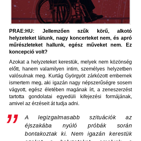
PRAE:HU: Jellemzően szűk körű, alkotó
helyzeteket látunk, nagy koncerteket nem, és apró
műrészleteket hallunk, egész műveket nem. Ez
koncepció volt?
Azokat a helyzeteket kerestük, melyek nem közönség
előtt, hanem valamilyen intim, személyes helyzetben
valósulnak meg. Kurtág Györgyöt zárkózott embernek
ismertem meg, aki igazán nagy népszerűségre sosem
vágyott, egész életében magának írt, a zeneszerzést
tartotta gondolatai egyedüli kifejezési formájának,
amivel az érzéseit át tudja adni.
A legizgalmasabb szituációk az
éjszakába nyúló próbák során
bontakoztak ki. Nem igazán kerestük