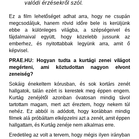
valódi érzésekről szól.
Ez a film lehetőséget adhat arra, hogy ne csupán
megcsodáljuk, hanem rövid időre bele is kerüljünk
ebbe a különleges világba, a szépségeivel és
fájdalmaival együtt, hogy közelebb jussunk az
emberhez, és nyitottabbak legyünk arra, amit ő
képvisel.
PRAE.HU: Hogyan tudta a kurtági zenei világot
megérteni, ami köztudottan nagyon elvont
zeneiség?
Sokáig énekeltem kórusban, és sok kortárs zenét
hallgatok, talán ezért is kerestek meg éppen engem.
Kurtág zenéjétől azonban óvatosan mindig távol
tartottam magam, mert azt éreztem, hogy nekem túl
nehéz. Ez abból is adódott, hogy korábban mindig
filmek alá próbáltam elképzelni azt a zenét, amit éppen
hallgattam, és Kurtág zenéje nem alkalmas erre.
Eredetileg az volt a tervem, hogy mégis ilyen irányban