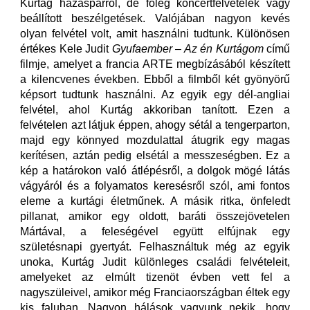
Kurtág házaspárról, de főleg koncertfelvételek vagy
beállított beszélgetések. Valójában nagyon kevés
olyan felvétel volt, amit használni tudtunk. Különösen
értékes Kele Judit
Gyufaember – Az én Kurtágom
című
filmje, amelyet a francia ARTE megbízásából készített
a kilencvenes években. Ebből a filmből két gyönyörű
képsort tudtunk használni. Az egyik egy dél-angliai
felvétel, ahol Kurtág akkoriban tanított. Ezen a
felvételen azt látjuk éppen, ahogy sétál a tengerparton,
majd egy könnyed mozdulattal átugrik egy magas
kerítésen, aztán pedig elsétál a messzeségben. Ez a
kép a határokon való átlépésről, a dolgok mögé látás
vágyáról és a folyamatos keresésről szól, ami fontos
eleme a kurtági életműnek. A másik ritka, önfeledt
pillanat, amikor egy oldott, baráti összejövetelen
Mártával, a feleségével együtt elfújnak egy
születésnapi gyertyát. Felhasználtuk még az egyik
unoka, Kurtág Judit különleges családi felvételeit,
amelyeket az elmúlt tizenöt évben vett fel a
nagyszüleivel, amikor még Franciaországban éltek egy
kis faluban. Nagyon hálások vagyunk nekik, hogy