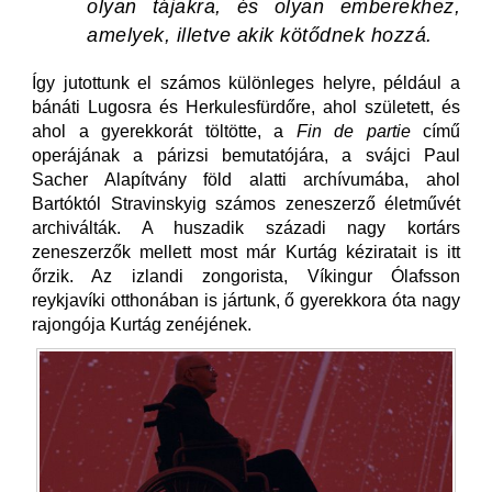
olyan tájakra, és olyan emberekhez,
amelyek, illetve akik kötődnek hozzá.
Így jutottunk el számos különleges helyre, például a
bánáti Lugosra és Herkulesfürdőre, ahol született, és
ahol a gyerekkorát töltötte, a
Fin de partie
című
operájának a párizsi bemutatójára, a svájci Paul
Sacher Alapítvány föld alatti archívumába, ahol
Bartóktól Stravinskyig számos zeneszerző életművét
archiválták. A huszadik századi nagy kortárs
zeneszerzők mellett most már Kurtág kéziratait is itt
őrzik. Az izlandi zongorista, Víkingur Ólafsson
reykjavíki otthonában is jártunk, ő gyerekkora óta nagy
rajongója Kurtág zenéjének.