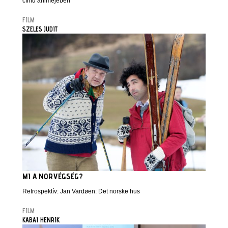
című animéjében
FILM
SZELES JUDIT
MI A NORVÉGSÉG?
Retrospektív: Jan Vardøen: Det norske hus
FILM
KABAI HENRIK