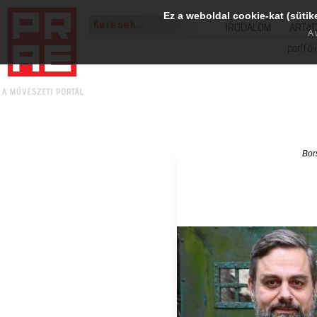
Ez a weboldal cookie-kat (sütik
IRODALOM
ART&
A 
portfól
Bor