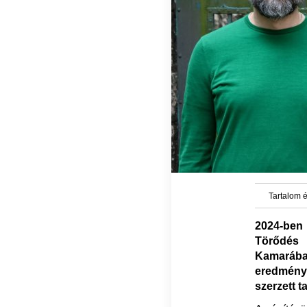
Tartalom é
2024-ben 
Törődés M
Kamarába
eredmén
szerzett t