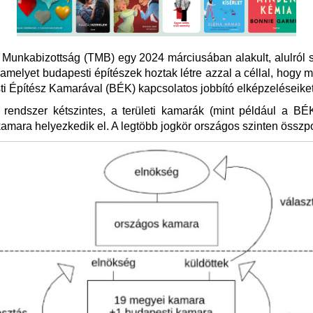
Munkabizottság (TMB) egy 2024 márciusában alakult, alulról
amelyet budapesti építészek hoztak létre azzal a céllal, hogy 
i Építész Kamarával (BÉK) kapcsolatos jobbító elképzeléseiket
rendszer kétszintes, a területi kamarák (mint például a BÉK
amara helyezkedik el. A legtöbb jogkör országos szinten összp