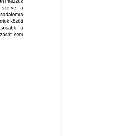
an intézzük
 szerve, a
rsadalomra
rtok között
tásosabb a
azását sem