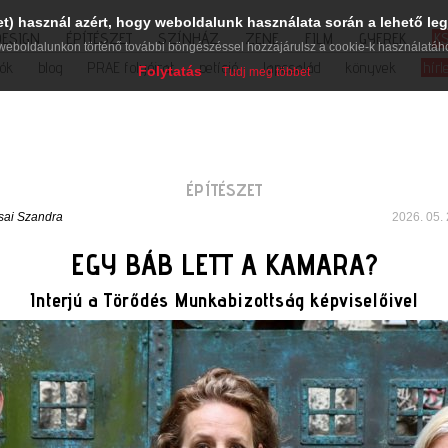
et) használ azért, hogy weboldalunk használata során a lehető leg
DESIGN
ÉPÍTÉSZET
SZÍNHÁZ
ZENE
FILM
GYEREK
K
weboldalunkon történő további böngészéssel hozzájárulsz a cookie-k használatáh
iók
blog
PRAE folyóirat
petíció
lapcsalád
könyvek
hírl
Folytatás
Tudj meg többet
ÉPÍTÉSZET
sai Szandra
2026. 05. 
EGY BÁB LETT A KAMARA?
Interjú a Törődés Munkabizottság képviselőivel