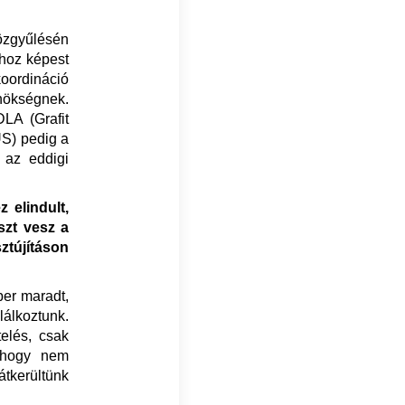
Közgyűlésén
khoz képest
koordináció
lnökségnek.
LA (Grafit
US) pedig a
 az eddigi
 elindult,
szt vesz a
ztújításon
er maradt,
lálkoztunk.
elés, csak
, hogy nem
átkerültünk