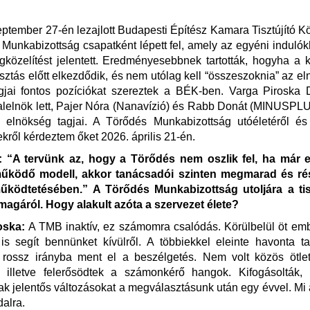
ptember 27-én lezajlott Budapesti Építész Kamara Tisztújító 
Munkabizottság csapatként lépett fel, amely az egyéni induló
közelítést jelentett. Eredményesebbnek tartották, hogyha a 
sztás előtt elkezdődik, és nem utólag kell “összeszoknia” az e
jai fontos pozíciókat szereztek a BÉK-ben. Varga Piroska D
lelnök lett, Pajer Nóra (Nanavízió) és Rabb Donát (MINUSPL
 elnökség tagjai. A Törődés Munkabizottság utóéletéről és
ről kérdeztem őket 2026. április 21-én.
“A tervünk az, hogy a Törődés nem oszlik fel, ha már ez
működő modell, akkor tanácsadói szinten megmarad és ré
ködtetésében.” A Törődés Munkabizottság utoljára a tis
 magáról. Hogy alakult azóta a szervezet élete?
oska:
A TMB inaktív, ez számomra csalódás. Körülbelül öt emb
is segít bennünket kívülről. A többiekkel eleinte havonta ta
 rossz irányba ment el a beszélgetés. Nem volt közös ötlet
ás, illetve felerősödtek a számonkérő hangok. Kifogásolták
ak jelentős változásokat a megválasztásunk után egy évvel. Mi 
dalra.