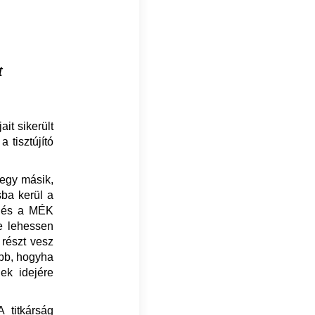
t
it sikerült
 tisztújító
egy másik,
sba kerül a
g és a MÉK
le lehessen
részt vesz
ább, hogyha
ek idejére
titkárság