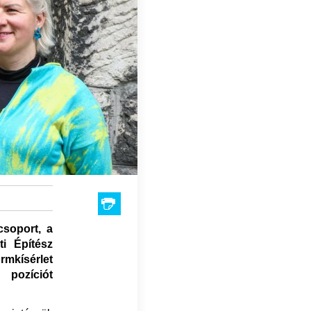
csoport, a
ti Építész
mkísérlet
pozíciót