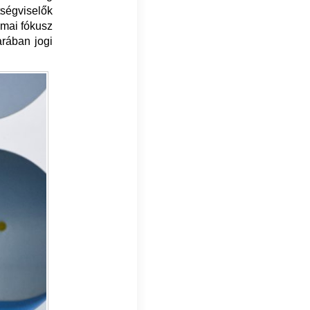
tségviselők
kmai fókusz
arában jogi