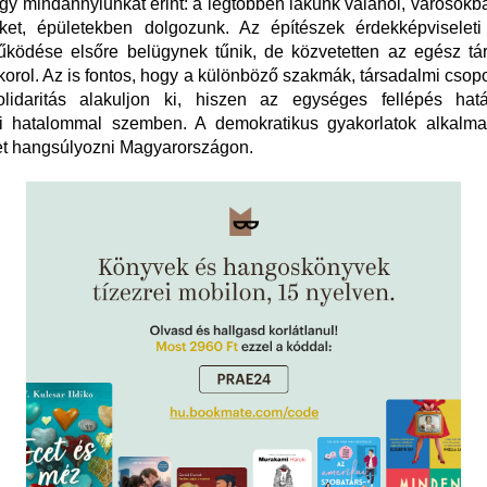
gy mindannyiunkat érint: a legtöbben lakunk valahol, városokb
ket, épületekben dolgozunk. Az építészek érdekképviseleti
ködése elsőre belügynek tűnik, de közvetetten az egész tá
korol. Az is fontos, hogy a különböző szakmák, társadalmi csopo
olidaritás alakuljon ki, hiszen az egységes fellépés ha
i hatalommal szemben. A demokratikus gyakorlatok alkalm
et hangsúlyozni Magyarországon.