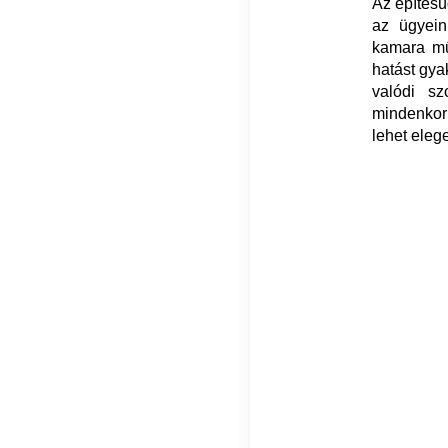
Az építésü
az ügyein
kamara mű
hatást gya
valódi sz
mindenkor
lehet eleg