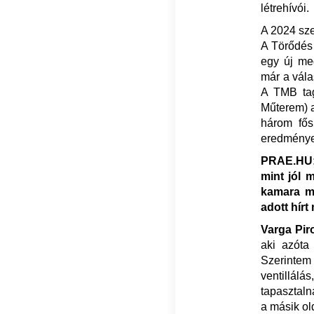
létrehívói.
A 2024 sze
A Törődés 
egy új meg
már a vála
A TMB tag
Műterem) a
három fős
eredmények
PRAE.HU: 
mint jól 
kamara mű
adott hírt
Varga Pir
aki azóta 
Szerintem
ventillál
tapasztaln
a másik ol