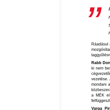
Ráadásul a
mozgósítan
taggyűlésr
Rabb Don
ki nem bes
cégvezető
vezetése. 
mondani a
közbeszerz
a MÉK eln
felfüggesz
Varga Pir