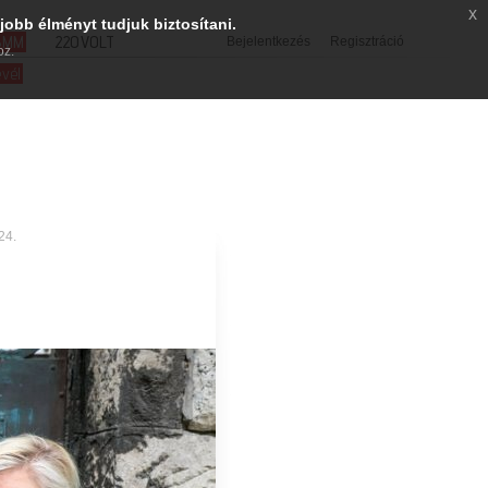
x
jobb élményt tudjuk biztosítani.
SMM
220VOLT
Bejelentkezés
Regisztráció
oz.
evél
24.