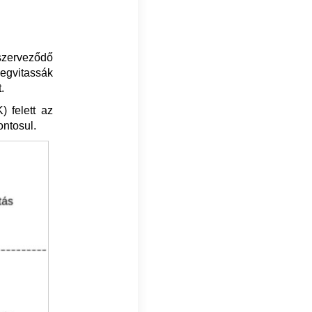
 szerveződő
megvitassák
.
) felett az
ontosul.