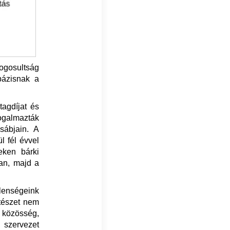
jogosultság
bázisnak a
tagdíjat és
fogalmazták
sábjain. A
l fél évvel
eken bárki
an, majd a
llenségeink
ítészet nem
t közösség,
 szervezet