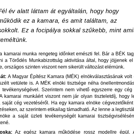
Fél év alatt láttam át egyáltalán, hogy hogy
működik ez a kamara, és amit találtam, az
sokkolt. Ez a focipálya sokkal szűkebb, mint ami
reméltünk.
 kamarai munka rengeteg időnket emészti fel. Bár a BÉK tagja
i a Törődés Munkabizottság aktivitása által, hogy jöjjenek el a
e, országos szinten viszont nem sikerült változást elérnünk.
át:
A Magyar Építész Kamara (MÉK) elnökválasztásának volt 
zélt vetülete is. A MÉK elnöki tisztsége néha önellentmondá
i tevékenységével. Szerintem nem vihető egyszerre egy cé
A kamarai munkáért viszont nem jár olyan tiszteletdíj, hogy 
 saját cég vezetéséről. Ha egy kamara elnöke cégvezetőként 
éseken, az szerintem etikailag támadható. Az lenne a legtiszt
öke a saját üzleti tevékenységét kamarai tisztségvisélésén
tené.
oska:
Az egész kamara működése rossz modellre épül. A 