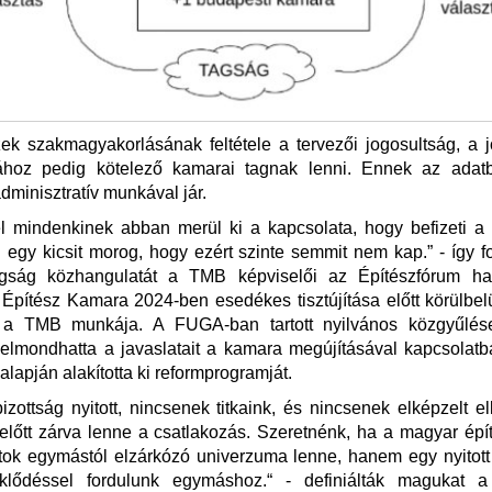
ek szakmagyakorlásának feltétele a tervezői jogosultság, a 
sához pedig kötelező kamarai tagnak lenni. Ennek az adat
dminisztratív munkával jár.
 mindenkinek abban merül ki a kapcsolata, hogy befizeti a 
egy kicsit morog, hogy ezért szinte semmit nem kap.” - így 
ság közhangulatát a TMB képviselői az Építészfórum ha
Építész Kamara 2024-ben esedékes tisztújítása előtt körülbelü
 a TMB munkája. A FUGA-ban tartott nyilvános közgyűlés
elmondhatta a javaslatait a kamara megújításával kapcsolatb
lapján alakította ki reformprogramját.
zottság nyitott, nincsenek titkaink, és nincsenek elképzelt e
előtt zárva lenne a csatlakozás. Szeretnénk, ha a magyar ép
tok egymástól elzárkózó univerzuma lenne, hanem egy nyitot
klődéssel fordulunk egymáshoz.“ - definiálták magukat a