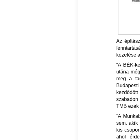
Az építész
fenntartá
kezelése a
“A BÉK-kel
utána még 
meg a tag
Budapesti 
kezdődött
szabadon 
TMB ezek a
“A Munkabi
sem, akik 
kis csopor
ahol érde