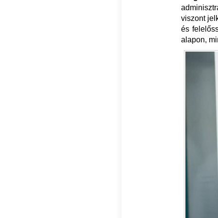
adminisztr
viszont je
és felelős
alapon, mi