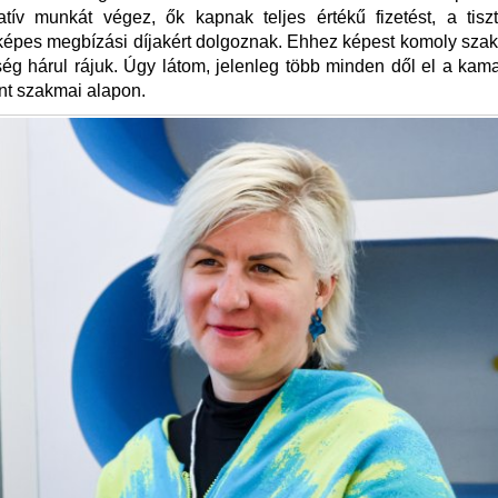
atív munkát végez, ők kapnak teljes értékű fizetést, a tisz
lképes megbízási díjakért dolgoznak. Ehhez képest komoly sza
ség hárul rájuk. Úgy látom, jelenleg több minden dől el a kam
nt szakmai alapon.