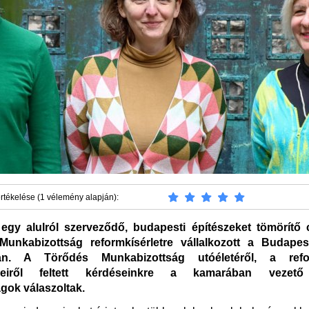
rtékelése (1 vélemény alapján):
egy alulról szerveződő, budapesti építészeket tömörítő 
unkabizottság reformkísérletre vállalkozott a Budapes
n. A Törődés Munkabizottság utóéletéről, a refor
yeiről feltett kérdéseinkre a kamarában vezető 
agok válaszoltak.