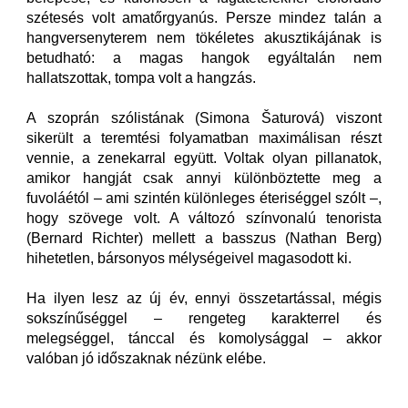
szétesés volt amatőrgyanús. Persze mindez talán a
hangversenyterem nem tökéletes akusztikájának is
betudható: a magas hangok egyáltalán nem
hallatszottak, tompa volt a hangzás.
A szoprán szólistának (Simona Šaturová) viszont
sikerült a teremtési folyamatban maximálisan részt
vennie, a zenekarral együtt. Voltak olyan pillanatok,
amikor hangját csak annyi különböztette meg a
fuvoláétól – ami szintén különleges éteriséggel szólt –,
hogy szövege volt. A változó színvonalú tenorista
(Bernard Richter) mellett a basszus (Nathan Berg)
hihetetlen, bársonyos mélységeivel magasodott ki.
Ha ilyen lesz az új év, ennyi összetartással, mégis
sokszínűséggel – rengeteg karakterrel és
melegséggel, tánccal és komolysággal – akkor
valóban jó időszaknak nézünk elébe.