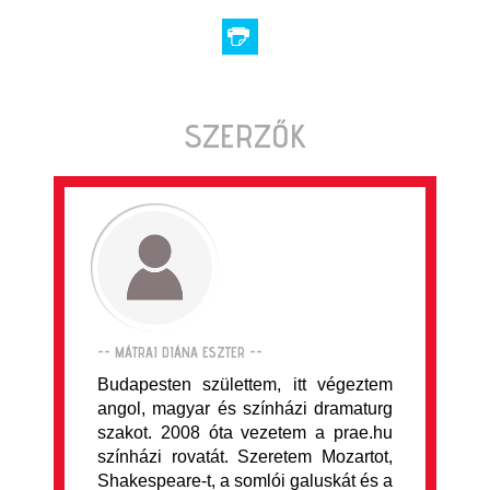
SZERZŐK
-- MÁTRAI DIÁNA ESZTER --
Budapesten születtem, itt végeztem
angol, magyar és színházi dramaturg
szakot. 2008 óta vezetem a prae.hu
színházi rovatát. Szeretem Mozartot,
Shakespeare-t, a somlói galuskát és a