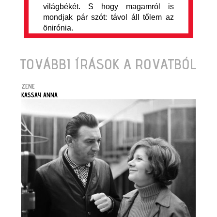
világbékét. S hogy magamról is
mondjak pár szót: távol áll tőlem az
önirónia.
TOVÁBBI ÍRÁSOK A ROVATBÓL
ZENE
KASSAY ANNA