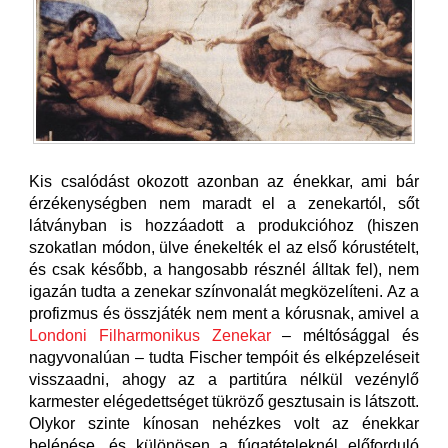
Kis csalódást okozott azonban az énekkar, ami bár
érzékenységben nem maradt el a zenekartól, sőt
látványban is hozzáadott a produkcióhoz (hiszen
szokatlan módon, ülve énekelték el az első kórustételt,
és csak később, a hangosabb résznél álltak fel), nem
igazán tudta a zenekar színvonalát megközelíteni. Az a
profizmus és összjáték nem ment a kórusnak, amivel a
Londoni Filharmonikus Zenekar
– méltósággal és
nagyvonalúan – tudta Fischer tempóit és elképzeléseit
visszaadni, ahogy az a partitúra nélkül vezénylő
karmester elégedettséget tükröző gesztusain is látszott.
Olykor szinte kínosan nehézkes volt az énekkar
belépése, és különösen a fúgatételeknél előforduló