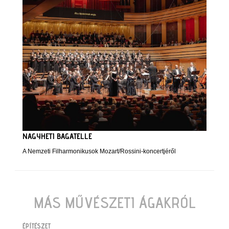
NAGYHETI BAGATELLE
A Nemzeti Filharmonikusok Mozart/Rossini-koncertjéről
MÁS MŰVÉSZETI ÁGAKRÓL
ÉPÍTÉSZET