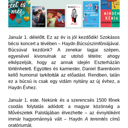
Január 1. délelőtt. Ez az év is jól kezdődik! Szokásos
bécsi koncert a tévében – Haydn
Búcsúszimfóniá
jával.
Búcsúval kezdünk? A zenekar tagjai szépen,
egyesével kivonulnak az utolsó tételre: ahogy
elképzeljük, hogy az annak idején Eszterházán
történhetett. Együttes és karmester, Daniel Barenboim
kellő humorral tarkították az előadást. Rendben, talán
ez a búcsú is csak egy vidám nyitány az új évhez, a
Haydn Évhez.
Január 1. este. Nekünk és a szerencsés 1500 főnek
csodás folytatás adódott: a magyar közönség a
Művészetek Palotájában élvezhette – az évnyitóként
immár hagyománnyá vált – Haydn
A teremtés
című
oratóriumát.