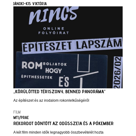
JÁNOKI-KIS VIKTÓRIA
„KÖRÜLÖTTED TÉRISZONY, BENNED PANORÁMA”
Az építészet és az irodalom rokonlelkűségéről
FILM
MTI/PRAE
REKORDOT DÖNTÖTT AZ ODÜSSZEIA ÉS A PÓKEMBER
A két film minden idők legnagyobb összbevételét hozta