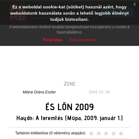
x
Ez a weboldal cookie-kat (sütiket) használ azért, hogy
PRAE.HU
×
TELEPÍTÉS
weboldalunk használata során a lehető legjobb élményt
Digital Evolution
Ingyenes - Google Play
tudjuk biztosítani.
A weboldalunkon történő további böngészéssel hozzájárulsz a cookie-k
használatához.
Folytatás
Tudj meg többet
ZENE
Mátrai Diána Eszter
2009. 01. 08.
ÉS LŐN 2009
Haydn: A teremtés (Müpa, 2009. január 1.)
Tartalom értékelése (0 vélemény alapján):