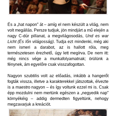
És a „hat napon” át – amíg el nem készült a világ, nem
volt megállás. Persze tudjuk, jön mindjárt a mű elején a
nagy C-dúr pillanat, a megvilágosodás,
Und es war
Licht (És lőn világosság)
. Tudja ezt mindenki, még aki
nem ismeri a darabot, az is hallott róla, meg
természetesen érezhető, úgy lett megírva. De nem itt:
még nincs vége a munkafolyamatnak; örülünk a
fénynek, ám egyelőre csak visszafogottan.
Nagyon szubtilis volt az előadás, inkább a hangerőt
fogták vissza, illetve a karakterekkel játszottak, élvezte
is a maestro nagyon – és így voltunk ezzel mi is. Csak
épp mozdulni nem mertünk egészen a „negyedik nap”
környékéig – addig dermedten figyeltünk, nehogy
megzavarjuk a kreációt.