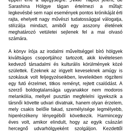
Sarashina Hölgye tágan értelmezi a műfajt:
legkevésbé sem napi események pontos krónikáját érti
rajta, ehelyett nagy művészi tudatossággal válogatja,
stilizálja mindazt, amiből egy asszony életének
meghatározó vetületei sejlenek fel a mai olvasó
számára.
A könyv írója az irodalmi műveltséggel bíró hölgyek
kiváltságos csoportjához tartozott, akik kivételesen
kedvező társadalmi és kulturális körülmények közé
születtek. Ezeknek az irigyelt keveseknek amúgy is
szokásuk volt feljegyzéseikben, leveleikben rögzíteni
egy futó érzelmet, titkos reményt, rejtett csalódást. A
szerző boldogtalansága ugyanakkor nem modoros
melankólia, mellyel pusztán megfelelni igyekszik a
társnői követte udvari divatnak, hanem olyan érzelem,
mely csakis belőle fakad, személyisége legmélyebb,
hiperérzékeny lényegéből következik. Harmincegy
éves volt, amikor elindult, hogy az egyik császári
hercegnő udvarhölgyeként szolgáljon. Kezdettől