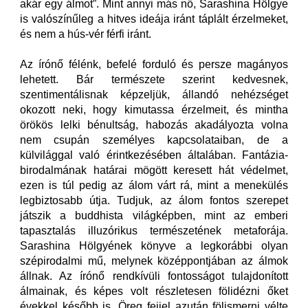
akár egy álmot”. Mint annyi más nő, Sarashina Hölgye
is valószínűleg a hitves ideája iránt táplált érzelmeket,
és nem a hús-vér férfi iránt.
Az írónő félénk, befelé forduló és persze magányos
lehetett. Bár természete szerint kedvesnek,
szentimentálisnak képzeljük, állandó nehézséget
okozott neki, hogy kimutassa érzelmeit, és mintha
örökös lelki bénultság, habozás akadályozta volna
nem csupán személyes kapcsolataiban, de a
külvilággal való érintkezésében általában. Fantázia-
birodalmának határai mögött keresett hát védelmet,
ezen is túl pedig az álom várt rá, mint a menekülés
legbiztosabb útja. Tudjuk, az álom fontos szerepet
játszik a buddhista világképben, mint az emberi
tapasztalás illuzórikus természetének metaforája.
Sarashina Hölgyének könyve a legkorábbi olyan
szépirodalmi mű, melynek középpontjában az álmok
állnak. Az írónő rendkívüli fontosságot tulajdonított
álmainak, és képes volt részletesen fölidézni őket
évekkel később is. Öreg fejjel azután fölismerni vélte