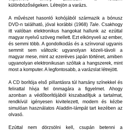
különbözőségeken. Létrejön a varázs.
A művészet hasonló kohójából származik a bónusz
DVD-n található, jóval korábbi (1968)
Tale
. Csakhogy
itt valóban elektronikus hangokat hallunk az ezúttal
magyar nyelvű szöveg mellett. Ezt elkönyveli az ember,
és semmi több. A gondolkodás és a színvonal ugyanis
semmit sem változik: ugyanolyan közeli-távoli a
magyar mese, mint az ezeréves japán történet, amiben
ugyanolyan elektronikusan szóltak a hangszerek, mint
most a komputer. A legfontosabb, a varázslat létrejött.
A CD borítója első pillantásra túl harsány színekkel és
felirattal hívja fel önmagára a figyelmet. Ahogy
azonban a védőborítójából kiszabadítjuk a tartalmat,
rendkívül igényesen kivitelezett, modern és kézbe
simulóan használatos Aladdin-lámpát tart kezében az
olvasó.
Ezúttal nem dörzsölni kell, csupán betenni a