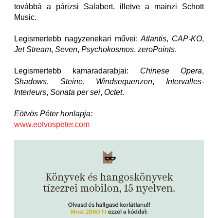
továbbá a párizsi Salabert, illetve a mainzi Schott
Music.
Legismertebb nagyzenekari művei:
Atlantis
,
CAP-KO
,
Jet Stream
,
Seven
,
Psychokosmos
,
zeroPoints
.
Legismertebb kamaradarabjai:
Chinese Opera
,
Shadows
,
Steine
,
Windsequenzen
,
Intervalles-
Interieurs
,
Sonata per sei
,
Octet
.
Eötvös Péter honlapja:
www.eotvospeter.com