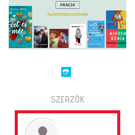
SZERZŐK