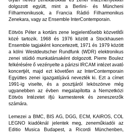
dolgozott együtt, mint a Berlini- és Müncheni
Filharmonikusok, a Francia Rádió Filharmonikus
Zenekara, vagy az Ensemble InterContemporain.
Eötvös Péter a kortárs zene legjelentősebb közvetítői
közé tartozik. 1968 és 1976 között a Stockhausen
Ensemble tagjaként koncertezett, 1971 és 1979 között
a kölni Westdeutscher Rundfunk (WDR) elektronikus
zenei stúdió munkatársaként dolgozott. Pierre Boulez
felkérésére ő vezényelte a párizsi IRCAM intézet avató
koncertjét, majd ezt követően az InterContemporain
Együttes zenei igazgatójává nevezték ki. Ezt a címet
1991-ig viselte, és a posztjáról leköszönve még
ugyanebben az évben megalapította a Nemzetközi
Eötvös Intézetet ifjú karmesterek és zeneszerzők
számára.
Lemezei a BMC, BIS AG, DGG, ECM, KAIROS, COL
LEGNO kiadóknál jelentek meg, zeneműkiadói az
Editio Musica Budapest, a Ricordi Münchenben,