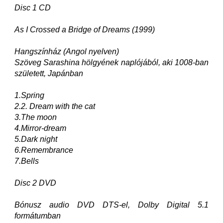
Disc 1 CD
As I Crossed a Bridge of Dreams (1999)
Hangszínház (Angol nyelven)
Szöveg Sarashina hölgyének naplójából, aki 1008-ban
született, Japánban
1.Spring
2.2. Dream with the cat
3.The moon
4.Mirror-dream
5.Dark night
6.Remembrance
7.Bells
Disc 2 DVD
Bónusz audio DVD DTS-el, Dolby Digital 5.1
formátumban