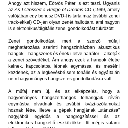
Ahogy azt hiszem, Eötvös Péter is ezt teszi. Ugyanis
az
As I Crossed a Bridge of Dreams
CD (1999, amely
valójában egy bónusz DVD-t is tartalmaz további zenei
track-ekkel) CD-jén olyan zenét hallottam, ami nagyon
is elektronikus/digitális zenei gondolkodást tükrözött.
Zenei gondolkodást, mert a szerző műfaji
meghatározása szerinti hangszínházban akusztikus
hangok – hangszerek és ének illetve narrátor – alkotják
a zenei szövedéket. Ám ahogy ezek a hangok életre
kelnek, kapcsolatba lépnek egymással és mesélni
kezdenek, az a legkevésbé sem tonális és egyáltalán
nem hagyományos hangszeres gondolkodásra vall.
A műfaj nem új, és az elképzelés, hogy a
hagyományos hangszerhangok felhangjaik révén
egymásba olvadnak és további kvázi-szólamokat
hoznak létre, illetve a gépek hangjának „utánzása”
nagyjából egyidős a hangrögzítéssel és az
elektronikus hangkeltő eszközökkel. Itt mégis valami