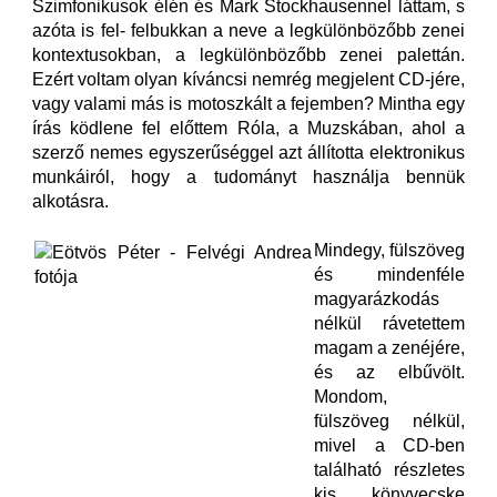
Szimfonikusok élén és Mark Stockhausennel láttam, s
azóta is fel- felbukkan a neve a legkülönbözőbb zenei
kontextusokban, a legkülönbözőbb zenei palettán.
Ezért voltam olyan kíváncsi nemrég megjelent CD-jére,
vagy valami más is motoszkált a fejemben? Mintha egy
írás ködlene fel előttem Róla, a Muzskában, ahol a
szerző nemes egyszerűséggel azt állította elektronikus
munkáiról, hogy a tudományt használja bennük
alkotásra.
Mindegy, fülszöveg
és mindenféle
magyarázkodás
nélkül rávetettem
magam a zenéjére,
és az elbűvölt.
Mondom,
fülszöveg nélkül,
mivel a CD-ben
található részletes
kis könyvecske