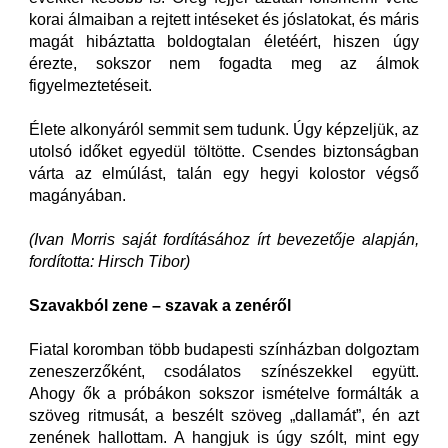
korai álmaiban a rejtett intéseket és jóslatokat, és máris
magát hibáztatta boldogtalan életéért, hiszen úgy
érezte, sokszor nem fogadta meg az álmok
figyelmeztetéseit.
Élete alkonyáról semmit sem tudunk. Úgy képzeljük, az
utolsó időket egyedül töltötte. Csendes biztonságban
várta az elmúlást, talán egy hegyi kolostor végső
magányában.
(Ivan Morris saját fordításához írt bevezetője alapján,
fordította: Hirsch Tibor)
Szavakból zene – szavak a zenéről
Fiatal koromban több budapesti színházban dolgoztam
zeneszerzőként, csodálatos színészekkel együtt.
Ahogy ők a próbákon sokszor ismételve formálták a
szöveg ritmusát, a beszélt szöveg „dallamát”, én azt
zenének hallottam. A hangjuk is úgy szólt, mint egy