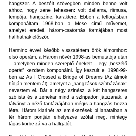
hangszer. A beszélt szövegben minden benne volt
ahhoz, hogy zene lehessen: volt dallama, ritmusa,
tempója, hangszíne, karaktere. Ebben a felfogásban
komponáltam 1968-ban a Mese című művemet,
amelyet eredeti, három-csatornás formájában most
hallhatnak először.
Harminc évvel később visszatértem örök álmomhoz:
első operám, a Három nővér 1998-as bemutatója után
– amelyben minden szereplő énekelt – egy „beszélő
operát” kezdtem komponálni. Így készült el 1998-99-
ben az As I Crossed a Bridge of Dreams (Az álmok
hídján mentem át), amelyet a „hangzások színházának”
neveztem el. Bár a négy színész, a két hangszeres
szólista és a zenekar mind a színpadon játszanak, a
látványt a néző fantáziájában mégis a hangzás hozza
létre. Három klarinét az emlékezések pillanataiban a
tér három pontján elhelyezve szólal meg, mintegy
tágas körbe zárva a hallgatót.