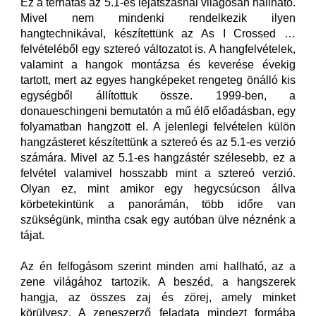
Ez a térhatás az 5.1-es lejátszásnál világosan hallható.
Mivel nem mindenki rendelkezik ilyen
hangtechnikával, készítettünk az As I Crossed …
felvételéből egy sztereó változatot is. A hangfelvételek,
valamint a hangok montázsa és keverése évekig
tartott, mert az egyes hangképeket rengeteg önálló kis
egységből állítottuk össze. 1999-ben, a
donaueschingeni bemutatón a mű élő előadásban, egy
folyamatban hangzott el. A jelenlegi felvételen külön
hangzásteret készítettünk a sztereó és az 5.1-es verzió
számára. Mivel az 5.1-es hangzástér szélesebb, ez a
felvétel valamivel hosszabb mint a sztereó verzió.
Olyan ez, mint amikor egy hegycsúcson állva
körbetekintünk a panorámán, több időre van
szükségünk, mintha csak egy autóban ülve néznénk a
tájat.
Az én felfogásom szerint minden ami hallható, az a
zene világához tartozik. A beszéd, a hangszerek
hangja, az összes zaj és zörej, amely minket
körülvesz. A zeneszerző feladata mindezt formába