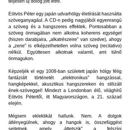
teljesen új dolog jött létre.
Eötvös Péter egy japán udvarhölgy életírását használta
szöveganyagául. A CD-n pedig nagyjából egyenrangú
a szöveg és a hangszeres effektek. Pontosabban a
szöveg önmagában nem alkotna koherens egységet
(hiszen darabjaira, „alkatrészeire” van szedve), ahogy
a „zene” is elképzelhetetlen volna szöveg (recitativo)
nélkül. Együttesen alkotnak valamit, ami túlnő
önmagukon.
Képzeljék el egy 1008-ban született japán hölgy félig
fantáziált történetét „elektronikus” hangzással,
hangképekkel, akusztikus hangszereken és stilizált
ének-szöveggel! Mindezt a Londonban élő, világhírű
Eötvös Pétertől, itt Magyarországon, a 21. század
elején.
Mégsem eklektikát hallunk. Nem. A dolgok
átlényegülnek, ahogy a hangok is, összefüggést
sejtetnek, amely „áttetszik” a felszíni