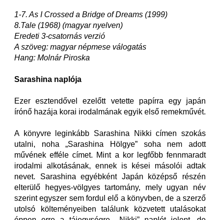
1-7. As I Crossed a Bridge of Dreams (1999)
8.Tale (1968) (magyar nyelven)
Eredeti 3-csatornás verzió
A szöveg: magyar népmese válogatás
Hang: Molnár Piroska
Sarashina naplója
Ezer esztendővel ezelőtt vetette papírra egy japán
írónő hazája korai irodalmának egyik első remekművét.
A könyvre leginkább Sarashina Nikki címen szokás
utalni, noha „Sarashina Hölgye” soha nem adott
művének efféle címet. Mint a kor legfőbb fennmaradt
irodalmi alkotásának, ennek is kései másolói adtak
nevet. Sarashina egyébként Japán középső részén
elterülő hegyes-völgyes tartomány, mely ugyan név
szerint egyszer sem fordul elő a könyvben, de a szerző
utolsó költeményeiben találunk közvetett utalásokat
éppen erre a tájegységre. „Nikki” naplót jelent, de