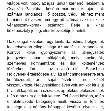
világos volt, hogoy az igazi udvari karrierről lekésett, a
Császári Palotában később már nem is ajánlottak
számára rangjához illő posztot. Végül férjhez ment
harminchat évesen, ami egy nő számára akkor szinte
vénasszony-kornak számított. Férje a kínai
középosztály jellegzetes képviselője lehetett.
Házasságát követően úgy tűnik, Sarashina Hölgyének
legkedvesebb elfoglaltsága az utazás, a zarándoklat.
Könyve korai gyöngyszeme az úti-jegyzetek
jellegzetes japán műfajának, mely anekdoták,
személyes kommentárok és lírai költemények
füzéreként tárul ki az olvasó előtt. Sarashina
Hölgyének érdeklődése a világ iránt mindenesetre arra
korlátozódott, ami saját érzelmeit és ízlését
visszatükrözte. Negyvenkilenc éves volt, amikor férje új
hivatalt kapott, és a szokásos aprólékos előkészületek
után a ház ura elindult keletre. Fél évvel később, talán
elhatalmasodó betegsége miatt, vissza is tért, és
felesége alig néhány hónappal később „elveszítette,