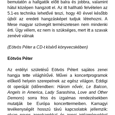
bemutatón a hallgatók előtt balra és jobbra, valamint
hátul középen hangzott el. Az itt hallható felvételen az
5.1-es technika lehetővé teszi, hogy 40 évvel később
újból az eredeti hangzásképet tudjuk létrehozni. A
Mese magyar szövegét természetesen nem mindenki
érti. Úgy vélem, ez nem is szükséges, mert itt a szavak
zenévé válnak
(Eötvös Péter a CD-t kísérő könyvecskében)
Eötvös Péter
Az erdélyi születésű Eötvös Pétert sajátos zenei
hangja tette világhírűvé. Művei a koncertprogramok
előkelő helyein szerepelnek az egész világon. Eddigi
öt operáját (időrendben:
Három nővér
,
Le Balcon
,
Angels in America
,
Lady Sarashina
,
Love and Other
Demons
) sorra friss és izgalmas rendezésekben
mutatják be Európa koncerttermeiben. Karnagyi
tevékenységét hosszú távú kapcsolatok jellemzik:
olyan neves zenekarokkal és zenei intézményekkel