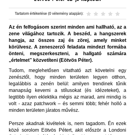
Tartalom értékelése (0 vélemény alapján):
Az én felfogásom szerint minden ami hallható, az a
zene világához tartozik. A beszéd, a hangszerek
hangja, az összes zaj és zörej, amely minket
körülvesz. A zeneszerző feladata mindezt formába
önteni, megszerkeszteni, a hallgató számára
„értelmet” közvetíteni (Eötvös Péter).
Tudom, meglehetősen vitatható azt követelni egy
zenésztől, hogy minden területen legyen otthon,
legalábbis a zenén belül: amilyen trendinek tűnik
manapság keverni a stílusokat (és idézeteket), a
legtöbb ilyen eklektika mégis az marad, ami mindig is
volt - azaz patchwork – és semmi több; fehér holló a
minden területen járatos művész.
Persze akadnak kivételek is, nem tagadom. Én ezek
közé sorolom Eötvös Pétert, akit először a Londoni