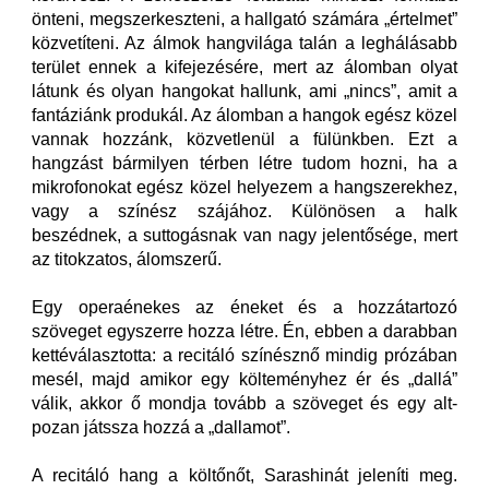
önteni, megszerkeszteni, a hallgató számára „értelmet”
közvetíteni. Az álmok hangvilága talán a leghálásabb
terület ennek a kifejezésére, mert az álomban olyat
látunk és olyan hangokat hallunk, ami „nincs”, amit a
fantáziánk produkál. Az álomban a hangok egész közel
vannak hozzánk, közvetlenül a fülünkben. Ezt a
hangzást bármilyen térben létre tudom hozni, ha a
mikrofonokat egész közel helyezem a hangszerekhez,
vagy a színész szájához. Különösen a halk
beszédnek, a suttogásnak van nagy jelentősége, mert
az titokzatos, álomszerű.
Egy operaénekes az éneket és a hozzátartozó
szöveget egyszerre hozza létre. Én, ebben a darabban
kettéválasztotta: a recitáló színésznő mindig prózában
mesél, majd amikor egy költeményhez ér és „dallá”
válik, akkor ő mondja tovább a szöveget és egy alt-
pozan játssza hozzá a „dallamot”.
A recitáló hang a költőnőt, Sarashinát jeleníti meg.