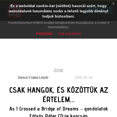
x
Ez a weboldal cookie-kat (sütiket) használ azért, hogy
PRAE.HU
×
TELEPÍTÉS
weboldalunk használata során a lehető legjobb élményt
Digital Evolution
Ingyenes - Google Play
tudjuk biztosítani.
A weboldalunkon történő további böngészéssel hozzájárulsz a cookie-k
használatához.
Folytatás
Tudj meg többet
ZENE
Danczi Csaba László
2009. 05. 04.
CSAK HANGOK, ÉS KÖZÖTTÜK AZ
ÉRTELEM...
As I Crossed a Bridge of Dreams – gondolatok
Eötvös Péter CD-je kapcsán