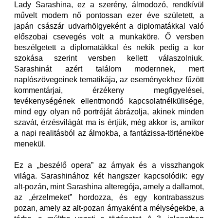
Lady Sarashina, ez a szerény, álmodozó, rendkívül
művelt modern nő pontossan ezer éve született, a
japán császár udvarhölgyeként a diplomatákkal való
előszobai csevegés volt a munkaköre. Ő versben
beszélgetett a diplomatákkal és nekik pedig a kor
szokása szerint versben kellett válaszolniuk.
Sarashinát azért találom modernnek, mert
naplószövegeinek tematikája, az eseményekhez fűzött
kommentárjai, érzékeny megfigyelései,
tevékenységének ellentmondó kapcsolatnélkülisége,
mind egy olyan nő portréját ábrázolja, akinek minden
szavát, érzésvilágát ma is értjük, még akkor is, amikor
a napi realitásból az álmokba, a fantázissa-történekbe
menekül.
Ez a „beszélő opera” az árnyak és a visszhangok
világa. Sarashinához két hangszer kapcsolódik: egy
alt-pozán, mint Sarashina alteregója, amely a dallamot,
az „érzelmeket” hordozza, és egy kontrabasszus
pozan, amely az alt-pozan árnyaként a mélységekbe, a