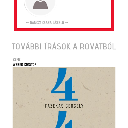
-- DANCZI CSABA LÁSZLÓ --
TOVÁBBI ÍRÁSOK A ROVATBÓL
ZENE
WEBER KRISTÓF