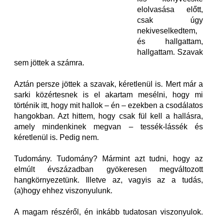
elolvasása előtt,
csak úgy
nekiveselkedtem,
és hallgattam,
hallgattam. Szavak
sem jöttek a számra.
Aztán persze jöttek a szavak, kéretlenül is. Mert már a
sarki közértesnek is el akartam mesélni, hogy mi
történik itt, hogy mit hallok – én – ezekben a csodálatos
hangokban. Azt hittem, hogy csak fül kell a hallásra,
amely mindenkinek megvan – tessék-lássék és
kéretlenül is. Pedig nem.
Tudomány. Tudomány? Mármint azt tudni, hogy az
elmúlt évszázadban gyökeresen megváltozott
hangkörnyezetünk. Illetve az, vagyis az a tudás,
(a)hogy ehhez viszonyulunk.
A magam részéről, én inkább tudatosan viszonyulok.