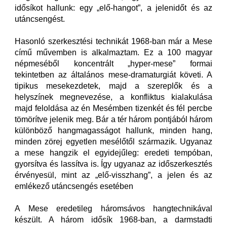
idősíkot hallunk: egy „elő-hangot”, a jelenidőt és az
utáncsengést.
Hasonló szerkesztési technikát 1968-ban már a Mese
című művemben is alkalmaztam. Ez a 100 magyar
népmeséből koncentrált „hyper-mese” formai
tekintetben az általános mese-dramaturgiát követi. A
tipikus mesekezdetek, majd a szereplők és a
helyszínek megnevezése, a konfliktus kialakulása
majd feloldása az én Mesémben tizenkét és fél percbe
tömörítve jelenik meg. Bár a tér három pontjából három
különböző hangmagasságot hallunk, minden hang,
minden zörej egyetlen mesélőtől származik. Ugyanaz
a mese hangzik el egyidejűleg: eredeti tempóban,
gyorsítva és lassítva is. Így ugyanaz az időszerkesztés
érvényesül, mint az „elő-visszhang”, a jelen és az
emlékező utáncsengés esetében
A Mese eredetileg háromsávos hangtechnikával
készült. A három idősík 1968-ban, a darmstadti