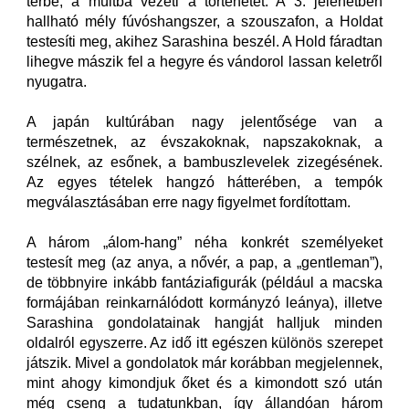
térbe, a múltba vezeti a történetet. A 3. jelenetben
hallható mély fúvóshangszer, a szouszafon, a Holdat
testesíti meg, akihez Sarashina beszél. A Hold fáradtan
lihegve mászik fel a hegyre és vándorol lassan keletről
nyugatra.
A japán kultúrában nagy jelentősége van a
természetnek, az évszakoknak, napszakoknak, a
szélnek, az esőnek, a bambuszlevelek zizegésének.
Az egyes tételek hangzó hátterében, a tempók
megválasztásában erre nagy figyelmet fordítottam.
A három „álom-hang” néha konkrét személyeket
testesít meg (az anya, a nővér, a pap, a „gentleman”),
de többnyire inkább fantáziafigurák (például a macska
formájában reinkarnálódott kormányzó leánya), illetve
Sarashina gondolatainak hangját halljuk minden
oldalról egyszerre. Az idő itt egészen különös szerepet
játszik. Mivel a gondolatok már korábban megjelennek,
mint ahogy kimondjuk őket és a kimondott szó után
még cseng a tudatunkban, így állandóan három