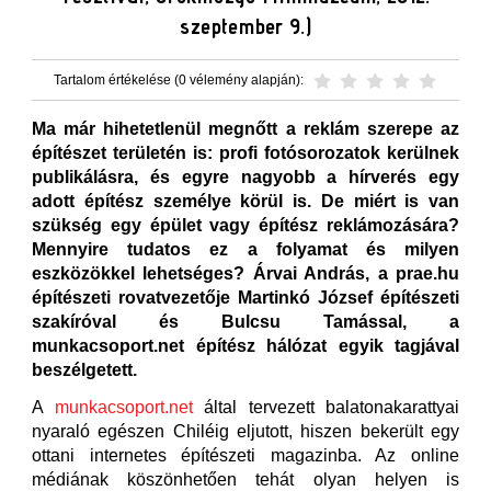
szeptember 9.)
Tartalom értékelése (0 vélemény alapján):
Ma már hihetetlenül megnőtt a reklám szerepe az
építészet területén is: profi fotósorozatok kerülnek
publikálásra, és egyre nagyobb a hírverés egy
adott építész személye körül is. De miért is van
szükség egy épület vagy építész reklámozására?
Mennyire tudatos ez a folyamat és milyen
eszközökkel lehetséges? Árvai András, a prae.hu
építészeti rovatvezetője Martinkó József építészeti
szakíróval és Bulcsu Tamással, a
munkacsoport.net építész hálózat egyik tagjával
beszélgetett.
A
munkacsoport
.net
által tervezett balatonakarattyai
nyaraló egészen Chiléig eljutott, hiszen bekerült egy
ottani internetes építészeti magazinba. Az online
médiának köszönhetően tehát olyan helyen is