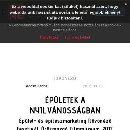
x
Ez a weboldal cookie-kat (sütiket) használ azért, hogy
PRAE.HU
×
TELEPÍTÉS
weboldalunk használata során a lehető legjobb élményt
Digital Evolution
Ingyenes - Google Play
tudjuk biztosítani.
A weboldalunkon történő további böngészéssel hozzájárulsz a cookie-k
használatához.
Folytatás
Tudj meg többet
JÖVŐNÉZŐ
Kocsis Katica
2012. 09. 15.
ÉPÜLETEK A
NYILVÁNOSSÁGBAN
Épület- és építészmarketing (Jövőnéző
Fesztivál, Örökmozgó Filmmúzeum, 2012.