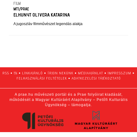
FILM
MTI/PRAE
ELHUNYT OLIVERA KATARINA
A jugoszláv filmművészet legendás alakja
RSS
•
1%
•
LINKAJÁNLÓ
•
ÍRJON NEKÜNK
•
MÉDIAAJÁNLAT
•
IMPRESSZUM
•
FELHASZNÁLÁSI FELTÉTELEK
•
ADATKEZELÉSI TÁJÉKOZTATÓ
A prae.hu művészeti portál és a Prae folyóirat kiadását,
működését a Magyar Kultúráért Alapítvány – Petőfi Kulturális
Ügynökség – támogatja.