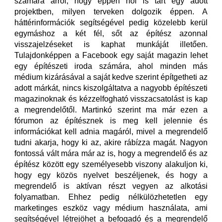
számára arról, hogy éppen hol is tart egy adott
projektben, milyen terveken dolgozik éppen. A
háttérinformációk segítségével pedig közelebb kerül
egymáshoz a két fél, sőt az építész azonnal
visszajelzéseket is kaphat munkáját illetően.
Tulajdonképpen a Facebook egy saját magazin lehet
egy építészeti iroda számára, ahol minden más
médium kizárásával a saját kedve szerint építgetheti az
adott márkát, nincs kiszolgáltatva a nagyobb építészeti
magazinoknak és kézzelfogható visszacsatolást is kap
a megrendelőtől. Martinkó szerint ma már ezen a
fórumon az építésznek is meg kell jelennie és
információkat kell adnia magáról, mivel a megrendelő
tudni akarja, hogy ki az, akire rábízza magát. Nagyon
fontossá vált mára már az is, hogy a megrendelő és az
építész között egy személyesebb viszony alakuljon ki,
hogy egy közös nyelvet beszéljenek, és hogy a
megrendelő is aktívan részt vegyen az alkotási
folyamatban. Ehhez pedig nélkülözhetetlen egy
marketinges eszköz vagy médium használata, ami
segítségével létrejöhet a befogadó és a megrendelő