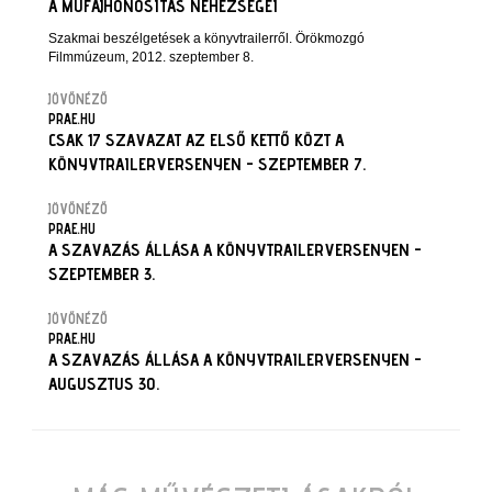
A MŰFAJHONOSÍTÁS NEHÉZSÉGEI
Szakmai beszélgetések a könyvtrailerről. Örökmozgó
Filmmúzeum, 2012. szeptember 8.
JÖVŐNÉZŐ
PRAE.HU
CSAK 17 SZAVAZAT AZ ELSŐ KETTŐ KÖZT A
KÖNYVTRAILERVERSENYEN - SZEPTEMBER 7.
JÖVŐNÉZŐ
PRAE.HU
A SZAVAZÁS ÁLLÁSA A KÖNYVTRAILERVERSENYEN -
SZEPTEMBER 3.
JÖVŐNÉZŐ
PRAE.HU
A SZAVAZÁS ÁLLÁSA A KÖNYVTRAILERVERSENYEN -
AUGUSZTUS 30.