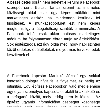
A beszélgetés során nem lehetett elkerülni a Facebook
szerepét sem. Bulcsu Tamás szerint az internetes
közösségi oldal csak úgy képes működni mint
marketinges eszköz, ha mindennap kerülnek fel
frissítések. A munkacsoport.net ezt nem képes
megtenni, így a látogatottsági szintjük is minimális. A
Facebook tehát csak akkor hatásos marketinges
médium, ha folyamatosan ébren tartja az érdeklődést.
Sok építésziroda ezt úgy oldja meg, hogy napi szinten
közöl érdekes épületfotókat, melyet más tervezőirodák
készítenek el.
A Facebook kapcsán Martinkó József egy sokkal
fontosabb dologra hívta fel a figyelmet, ez pedig az
intimitás. Egy építész Facebookon való megjelenése
egy olyan személyes kapcsolatot alakít ki az alkotó és
a befogadó között, mely eddig nem is létezett. Az
építész ugyanis információkat csepegtet közönsége