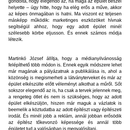
gondolta, hogy elegendő az, ha maga az épület beszél
helyette – úgy hitte, hogy ha elég erős a műve, akkor
az képes önmagában is hatni. Ma viszont ez teljesen
másképp működik: marketinges eszközöket hívnak
segítségül ahhoz, hogy egy adott épület minél
szélesebb körbe eljusson. És ennek számos módja
létezik.
Martinkó József állítja, hogy a médianyilvánosság
felépíthető több módon is. Ennek egyik módszere lehet
már magának a pályázatnak a publikálása is, ahol a
közönség is megismerheti a látványterveket és már az
épület elkészülte előtt véleményt alkothat a műről. Sőt
sokszor elegendő az is, ha csak a tervek jelennek meg,
a rengeteg ötlet és nem is szükséges, hogy az adott
épület elkészüljön, hiszen már maguk a vázlatok is
beemelik a köztudatba az adott építészt vagy építészeti
irodát. És minél jobb a reklám, annál jobban erősödik
az építész tőkevonzó képessége és annál több
épületet tud a valóságban is megvalósítani.