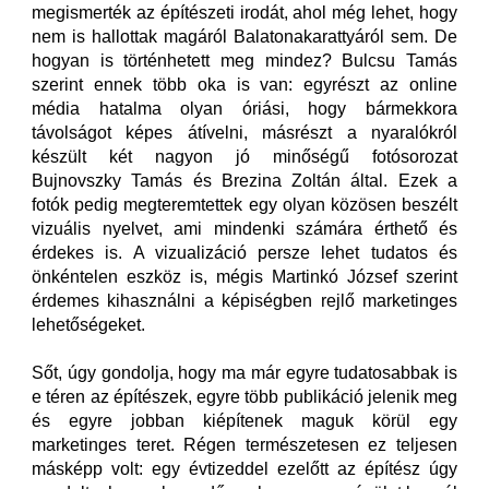
megismerték az építészeti irodát, ahol még lehet, hogy
nem is hallottak magáról Balatonakarattyáról sem. De
hogyan is történhetett meg mindez? Bulcsu Tamás
szerint ennek több oka is van: egyrészt az online
média hatalma olyan óriási, hogy bármekkora
távolságot képes átívelni, másrészt a nyaralókról
készült két nagyon jó minőségű fotósorozat
Bujnovszky Tamás és Brezina Zoltán által. Ezek a
fotók pedig megteremtettek egy olyan közösen beszélt
vizuális nyelvet, ami mindenki számára érthető és
érdekes is. A vizualizáció persze lehet tudatos és
önkéntelen eszköz is, mégis Martinkó József szerint
érdemes kihasználni a képiségben rejlő marketinges
lehetőségeket.
Sőt, úgy gondolja, hogy ma már egyre tudatosabbak is
e téren az építészek, egyre több publikáció jelenik meg
és egyre jobban kiépítenek maguk körül egy
marketinges teret. Régen természetesen ez teljesen
másképp volt: egy évtizeddel ezelőtt az építész úgy