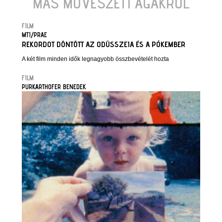
MÁS MŰVÉSZETI ÁGAKRÓL
FILM
MTI/PRAE
REKORDOT DÖNTÖTT AZ ODÜSSZEIA ÉS A PÓKEMBER
A két film minden idők legnagyobb összbevételét hozta
FILM
PURKARTHOFER BENEDEK