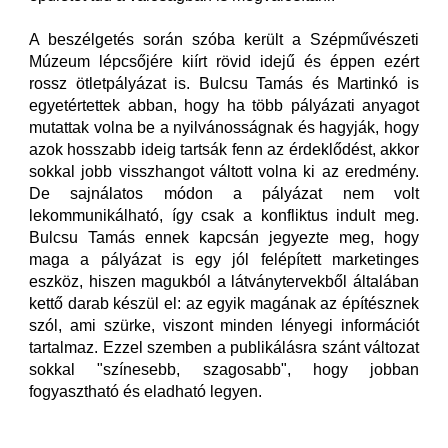
A beszélgetés során szóba került a Szépművészeti
Múzeum lépcsőjére kiírt rövid idejű és éppen ezért
rossz ötletpályázat is. Bulcsu Tamás és Martinkó is
egyetértettek abban, hogy ha több pályázati anyagot
mutattak volna be a nyilvánosságnak és hagyják, hogy
azok hosszabb ideig tartsák fenn az érdeklődést, akkor
sokkal jobb visszhangot váltott volna ki az eredmény.
De sajnálatos módon a pályázat nem volt
lekommunikálható, így csak a konfliktus indult meg.
Bulcsu Tamás ennek kapcsán jegyezte meg, hogy
maga a pályázat is egy jól felépített marketinges
eszköz, hiszen magukból a látványtervekből általában
kettő darab készül el: az egyik magának az építésznek
szól, ami szürke, viszont minden lényegi információt
tartalmaz. Ezzel szemben a publikálásra szánt változat
sokkal "színesebb, szagosabb", hogy jobban
fogyasztható és eladható legyen.