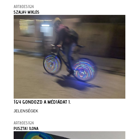
ART&DESIGN
SZALAY MIKLÓS
ÍGY GONDOZD A MÉDIÁDAT I.
JELENSÉGEK
ART&DESIGN
PUSZTAI ILONA