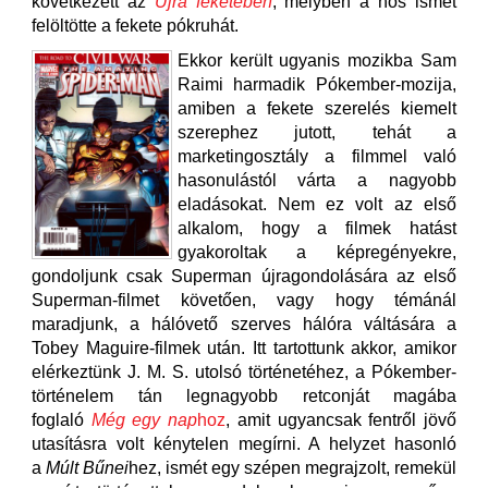
következett az
Újra feketében
, melyben a hős ismét
felöltötte a fekete pókruhát.
Ekkor került ugyanis mozikba Sam
Raimi harmadik Pókember-mozija,
amiben a fekete szerelés kiemelt
szerephez jutott, tehát a
marketingosztály a filmmel való
hasonulástól várta a nagyobb
eladásokat. Nem ez volt az első
alkalom, hogy a filmek hatást
gyakoroltak a képregényekre,
gondoljunk csak Superman újragondolására az első
Superman-filmet követően, vagy hogy témánál
maradjunk, a hálóvető szerves hálóra váltására a
Tobey Maguire-filmek után. Itt tartottunk akkor, amikor
elérkeztünk J. M. S. utolsó történetéhez, a Pókember-
történelem tán legnagyobb retconját magába
foglaló
Még egy nap
hoz
, amit ugyancsak fentről jövő
utasításra volt kénytelen megírni. A helyzet hasonló
a
Múlt Bűnei
hez, ismét egy szépen megrajzolt, remekül