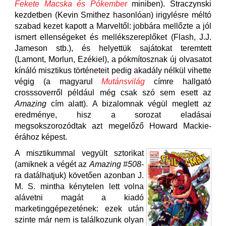
Fekete Macska és Pókember
miniben). Straczynski
kezdetben (Kevin Smithez hasonlóan) irigylésre méltó
szabad kezet kapott a Marveltől: jobbára mellőzte a jól
ismert ellenségeket és mellékszereplőket (Flash, J.J.
Jameson stb.), és helyettük sajátokat teremtett
(Lamont, Morlun, Ezékiel), a pókmítosznak új olvasatot
kínáló misztikus történeteit pedig akadály nélkül vihette
végig (a magyarul
Mutánsvilág
címre hallgató
crosssoverről például még csak szó sem esett az
Amazing
cím alatt). A bizalomnak végül meglett az
eredménye, hisz a sorozat eladásai
megsokszorozódtak azt megelőző Howard Mackie-
érához képest.
A misztikummal vegyült sztorikat
(amiknek a végét az
Amazing #508
-
ra datálhatjuk) követően azonban J.
M. S. mintha kénytelen lett volna
alávetni magát a kiadó
marketinggépezetének: ezek után
szinte már nem is találkozunk olyan