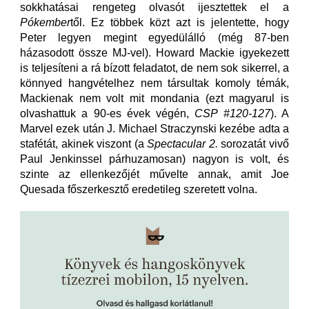
sokkhatásai rengeteg olvasót ijesztettek el a
Pókember
től. Ez többek közt azt is jelentette, hogy
Peter legyen megint egyedülálló (még 87-ben
házasodott össze MJ-vel). Howard Mackie igyekezett
is teljesíteni a rá bízott feladatot, de nem sok sikerrel, a
könnyed hangvételhez nem társultak komoly témák,
Mackienak nem volt mit mondania (ezt magyarul is
olvashattuk a 90-es évek végén,
CSP #120-127
). A
Marvel ezek után J. Michael Straczynski kezébe adta a
stafétát, akinek viszont (a
Spectacular 2.
sorozatát vivő
Paul Jenkinssel párhuzamosan) nagyon is volt, és
szinte az ellenkezőjét művelte annak, amit Joe
Quesada főszerkesztő eredetileg szeretett volna.