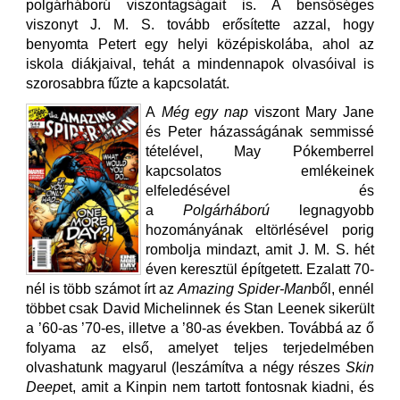
polgárháború viszontagságait is. A bensőséges
viszonyt J. M. S. tovább erősítette azzal, hogy
benyomta Petert egy helyi középiskolába, ahol az
iskola diákjaival, tehát a mindennapok olvasóival is
szorosabbra fűzte a kapcsolatát.
A
Még egy nap
viszont Mary Jane
és Peter házasságának semmissé
tételével, May Pókemberrel
kapcsolatos emlékeinek
elfeledésével és
a
Polgárháború
legnagyobb
hozományának eltörlésével porig
rombolja mindazt, amit J. M. S. hét
éven keresztül építgetett. Ezalatt 70-
nél is több számot írt az
Amazing Spider-Man
ből, ennél
többet csak David Michelinnek és Stan Leenek sikerült
a ’60-as ’70-es, illetve a ’80-as években. Továbbá az ő
folyama az első, amelyet teljes terjedelmében
olvashatunk magyarul (leszámítva a négy részes
Skin
Deep
et, amit a Kinpin nem tartott fontosnak kiadni, és