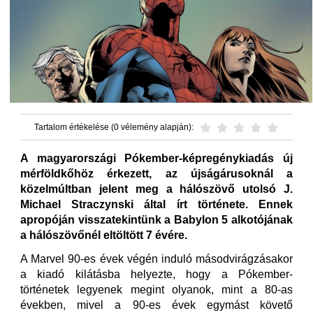
Tartalom értékelése (0 vélemény alapján):
A magyarországi Pókember-képregénykiadás új
mérföldkőhöz érkezett, az újságárusoknál a
közelmúltban jelent meg a hálószövő utolsó J.
Michael Straczynski által írt története. Ennek
apropóján visszatekintünk a Babylon 5 alkotójának
a hálószövőnél eltöltött 7 évére.
A Marvel 90-es évek végén induló másodvirágzásakor
a kiadó kilátásba helyezte, hogy a Pókember-
történetek legyenek megint olyanok, mint a 80-as
években, mivel a 90-es évek egymást követő