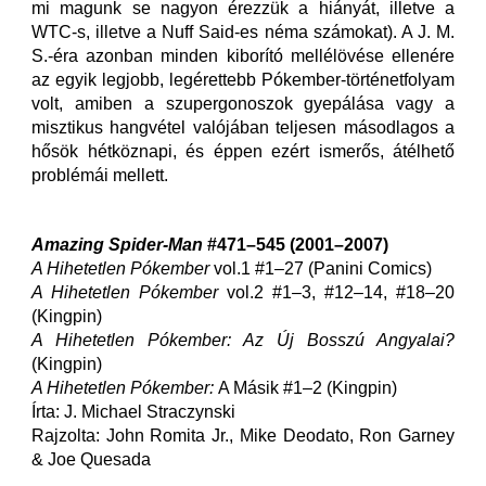
mi magunk se nagyon érezzük a hiányát, illetve a
WTC-s, illetve a Nuff Said-es néma számokat). A J. M.
S.-éra azonban minden kiborító mellélövése ellenére
az egyik legjobb, legérettebb Pókember-történetfolyam
volt, amiben a szupergonoszok gyepálása vagy a
misztikus hangvétel valójában teljesen másodlagos a
hősök hétköznapi, és éppen ezért ismerős, átélhető
problémái mellett.
Amazing Spider-Man
#471–545
(2001–2007)
A Hihetetlen Pókember
vol.1 #1–27 (Panini Comics)
A Hihetetlen Pókember
vol.2 #1–3, #12–14, #18–20
(Kingpin)
A Hihetetlen Pókember: Az Új Bosszú Angyalai?
(Kingpin)
A Hihetetlen Pókember:
A Másik #1–2 (Kingpin)
Írta: J. Michael Straczynski
Rajzolta: John Romita Jr., Mike Deodato, Ron Garney
& Joe Quesada