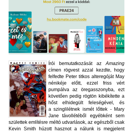
Írói bemutatkozását az
Amazing
címen rögvest azzal kezdte, hogy
felfedte Peter titkos alteregóját May
nénikéje előtt, ezzel friss vért
pumpálva az öregasszonyba, ezt
követően pedig rögtön kibékítette a
hőst elhidegült feleségével, és
a szinglilétnek ismét lőttek - Mary
Jane távollétéből egyébként sem
születtek említésre méltó udvarlások, az egészből csak
Kevin Smith húzott hasznot a nálunk is megjelent