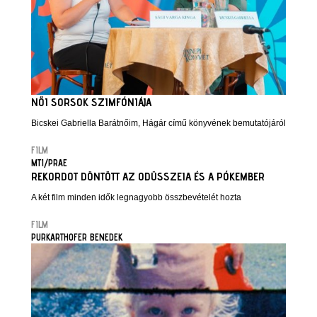
NŐI SORSOK SZIMFÓNIÁJA
Bicskei Gabriella Barátnőim, Hágár című könyvének bemutatójáról
FILM
MTI/PRAE
REKORDOT DÖNTÖTT AZ ODÜSSZEIA ÉS A PÓKEMBER
A két film minden idők legnagyobb összbevételét hozta
FILM
PURKARTHOFER BENEDEK