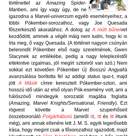
történettel az
Amazing Spider-
Man
ben, ami így vagy úgy, de ne
igazodna a Marvel-univerzum egyéb eseményeihez, a
többi Pókember-sorozathoz, vagy Joe Quesada
főszerkesztő akaratához. A dolog az
A múlt bűnei
vel
kezdődött, aminek a végét máig nem tudni, hogy ki is
írta meg, ő vagy Quesada. (A történet nagyon csúnyán
belerondít Pókember első nagy szerelmének, Gwen
Stacynek az emlékébe, pedig a nagy leleplezéstől
eltekintve izgalmas, jól megírt sztoriról van szó.) Nem
sokkal ezt követően Pókember
Új Bosszú Angyal
lá
avanzsálása borította fel az addigi status quo-t, majd
jött
A Másik
címre keresztelt Pókember-sztori, ami
hosszú idő után az első olyan Pók-esemény volt, ami a
hálószövő mindegyik sorozatát magába foglalta
(
Amazing, Marvel Knights/Sensational, Friendly
). Ezt
rögvest követte a Marvel szuperhőseit
összeboronáló
Polgárháború
(amiről
itt
,
itt
és
itt
írtunk
még), ami annak ellenére lett J. M. S. egyik legerősebb
írása, hogy megint csak a fősorozathoz igazodott, majd