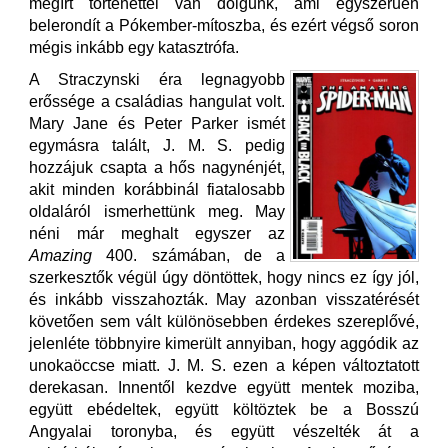
megírt történettel van dolgunk, ami egyszerűen
belerondít a Pókember-mítoszba, és ezért végső soron
mégis inkább egy katasztrófa.
A Straczynski éra legnagyobb
erőssége a családias hangulat volt.
Mary Jane és Peter Parker ismét
egymásra talált, J. M. S. pedig
hozzájuk csapta a hős nagynénjét,
akit minden korábbinál fiatalosabb
oldaláról ismerhettünk meg. May
néni már meghalt egyszer az
Amazing
400. számában, de a
szerkesztők végül úgy döntöttek, hogy nincs ez így jól,
és inkább visszahozták. May azonban visszatérését
követően sem vált különösebben érdekes szereplővé,
jelenléte többnyire kimerült annyiban, hogy aggódik az
unokaöccse miatt. J. M. S. ezen a képen változtatott
derekasan. Innentől kezdve együtt mentek moziba,
együtt ebédeltek, együtt költöztek be a Bosszú
Angyalai toronyba, és együtt vészelték át a