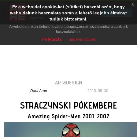
x
Ez a weboldal cookie-kat (sütiket) használ azért, hogy
PRAE.HU
×
TELEPÍTÉS
weboldalunk használata során a lehető legjobb élményt
Digital Evolution
Ingyenes - Google Play
tudjuk biztosítani.
A weboldalunkon történő további böngészéssel hozzájárulsz a cookie-k
használatához.
Folytatás
Tudj meg többet
ART&DESIGN
Dani Áron
2015. 05. 30.
STRACZYNSKI PÓKEMBERE
Amazing Spider-Man 2001–2007