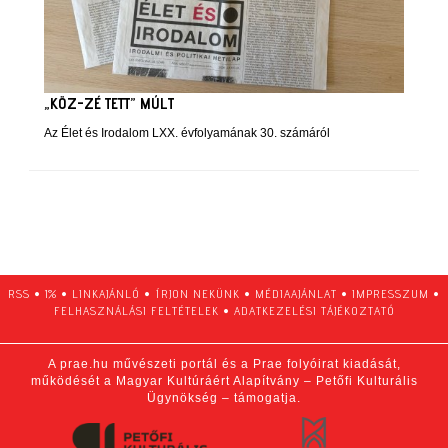
„KÖZ-ZÉ TETT” MÚLT
Az Élet és Irodalom LXX. évfolyamának 30. számáról
RSS
•
1%
•
LINKAJÁNLÓ
•
ÍRJON NEKÜNK
•
MÉDIAAJÁNLAT
•
IMPRESSZUM
•
FELHASZNÁLÁSI FELTÉTELEK
•
ADATKEZELÉSI TÁJÉKOZTATÓ
A prae.hu művészeti portál és a Prae folyóirat kiadását,
működését a Magyar Kultúráért Alapítvány – Petőfi Kulturális
Ügynökség – támogatja.