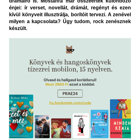
drámaíró is. Mostanra már összeértek különböző
énjei: ír verset, novellát, drámát, regényt és ezen
kívül könyveit illusztrálja, borítóit tervezi. A zenével
milyen a kapcsolata? Úgy tudom, rock zenésznek
készült.