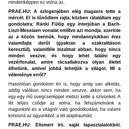
mindenképpen ez volna az.
PRAE.HU: A szlogenjében elég magasra tette a
mércét. El is tűnődtem rajta, közben rátaláltam egy
gondolatra: Ránki Fülöp egy interjúban a Bach-
Liszt-Messiaen vonalat említve azt mondja, szerinte
az a közös bennük, hogy mindannyiukban érez
valamifajta derűt (gyakran a szakralitáson
keresztül), valamiféle bizalmat abban, hogy nincs
minden veszve, és hogy lehet találni egy
vezérfonalat, amire rácsatlakozva olyan életet
élhetünk, amivel jobbá tehetjük a világot. Mi a
véleménye erről?
Hasonlóan gondolom én is, hogy amíg van alkotás,
addig valóban nincs minden veszve, akkor sem, ha
egy-egy mű üvegcseréppel metszi ketté a szívünket. A
lét teljes csődje az volna, ha felszámolnánk a
magunkról és a világról való gondolkodást, ha valami
kimosná az agyunkból, a lét alaptraumáit.
PRAE.HU: Elismert író, saját tapasztalatokból,