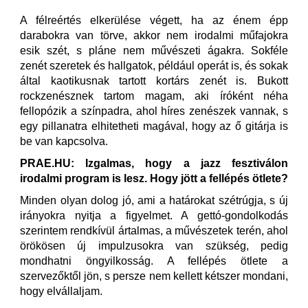
A félreértés elkerülése végett, ha az énem épp
darabokra van törve, akkor nem irodalmi műfajokra
esik szét, s pláne nem művészeti ágakra. Sokféle
zenét szeretek és hallgatok, például operát is, és sokak
által kaotikusnak tartott kortárs zenét is. Bukott
rockzenésznek tartom magam, aki íróként néha
fellopózik a színpadra, ahol híres zenészek vannak, s
egy pillanatra elhitetheti magával, hogy az ő gitárja is
be van kapcsolva.
PRAE.HU: Izgalmas, hogy a jazz fesztiválon
irodalmi program is lesz. Hogy jött a fellépés ötlete?
Minden olyan dolog jó, ami a határokat szétrúgja, s új
irányokra nyitja a figyelmet. A gettó-gondolkodás
szerintem rendkívül ártalmas, a művészetek terén, ahol
örökösen új impulzusokra van szükség, pedig
mondhatni öngyilkosság. A fellépés ötlete a
szervezőktől jön, s persze nem kellett kétszer mondani,
hogy elvállaljam.