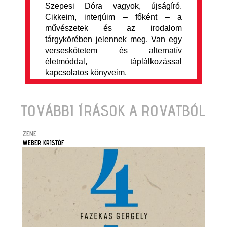
Szepesi Dóra vagyok, újságíró.
Cikkeim, interjúim – főként – a
művészetek és az irodalom
tárgykörében jelennek meg. Van egy
verseskötetem és alternatív
életmóddal, táplálkozással
kapcsolatos könyveim.
TOVÁBBI ÍRÁSOK A ROVATBÓL
ZENE
WEBER KRISTÓF