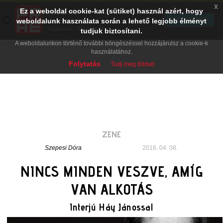
x
Ez a weboldal cookie-kat (sütiket) használ azért, hogy
PRAE.HU
×
TELEPÍTÉS
weboldalunk használata során a lehető legjobb élményt
Digital Evolution
Ingyenes - Google Play
tudjuk biztosítani.
A weboldalunkon történő további böngészéssel hozzájárulsz a cookie-k
használatához.
Folytatás
Tudj meg többet
ZENE
Szepesi Dóra
2016. 04. 08.
NINCS MINDEN VESZVE, AMÍG
VAN ALKOTÁS
Interjú Háy Jánossal