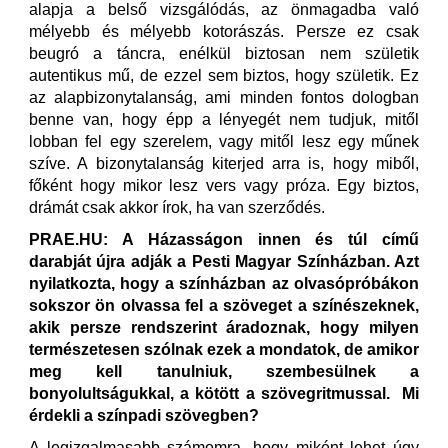
alapja a belső vizsgálódás, az önmagadba való
mélyebb és mélyebb kotorászás. Persze ez csak
beugró a táncra, enélkül biztosan nem születik
autentikus mű, de ezzel sem biztos, hogy születik. Ez
az alapbizonytalanság, ami minden fontos dologban
benne van, hogy épp a lényegét nem tudjuk, mitől
lobban fel egy szerelem, vagy mitől lesz egy műnek
szíve. A bizonytalanság kiterjed arra is, hogy miből,
főként hogy mikor lesz vers vagy próza. Egy biztos,
drámát csak akkor írok, ha van szerződés.
PRAE.HU: A Házasságon innen és túl című
darabját újra adják a Pesti Magyar Színházban. Azt
nyilatkozta, hogy a színházban az olvasópróbákon
sokszor ön olvassa fel a szöveget a színészeknek,
akik persze rendszerint áradoznak, hogy milyen
természetesen szólnak ezek a mondatok, de amikor
meg kell tanulniuk, szembesülnek a
bonyolultságukkal, a kötött a szövegritmussal. Mi
érdekli a színpadi szövegben?
A legizgalmasabb számomra, hogy miként lehet úgy