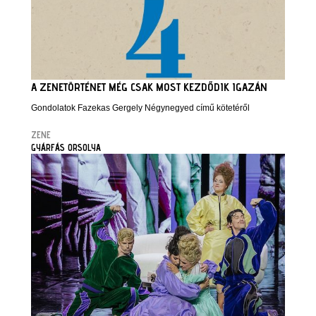
A ZENETÖRTÉNET MÉG CSAK MOST KEZDŐDIK IGAZÁN
Gondolatok Fazekas Gergely Négynegyed című kötetéről
ZENE
GYÁRFÁS ORSOLYA