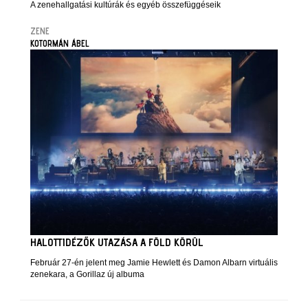
A zenehallgatási kultúrák és egyéb összefüggéseik
ZENE
KOTORMÁN ÁBEL
HALOTTIDÉZŐK UTAZÁSA A FÖLD KÖRÜL
Február 27-én jelent meg Jamie Hewlett és Damon Albarn virtuális
zenekara, a Gorillaz új albuma