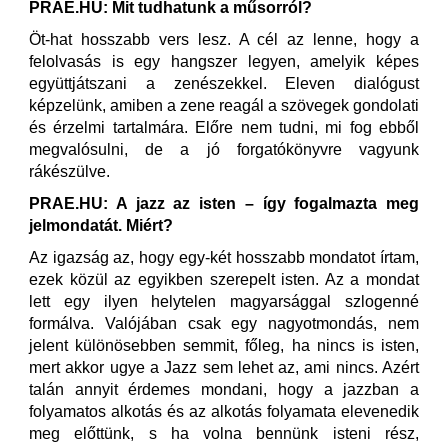
PRAE.HU: Mit tudhatunk a műsorról?
Öt-hat hosszabb vers lesz. A cél az lenne, hogy a
felolvasás is egy hangszer legyen, amelyik képes
együttjátszani a zenészekkel. Eleven dialógust
képzelünk, amiben a zene reagál a szövegek gondolati
és érzelmi tartalmára. Előre nem tudni, mi fog ebből
megvalósulni, de a jó forgatókönyvre vagyunk
rákészülve.
PRAE.HU: A jazz az isten – így fogalmazta meg
jelmondatát. Miért?
Az igazság az, hogy egy-két hosszabb mondatot írtam,
ezek közül az egyikben szerepelt isten. Az a mondat
lett egy ilyen helytelen magyarsággal szlogenné
formálva. Valójában csak egy nagyotmondás, nem
jelent különösebben semmit, főleg, ha nincs is isten,
mert akkor ugye a Jazz sem lehet az, ami nincs. Azért
talán annyit érdemes mondani, hogy a jazzban a
folyamatos alkotás és az alkotás folyamata elevenedik
meg előttünk, s ha volna bennünk isteni rész,