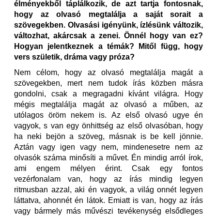
élményekből táplálkozik, de azt tartja fontosnak,
hogy az olvasó megtalálja a saját sorait a
szövegekben. Olvasási igényünk, ízlésünk változik,
változhat, akárcsak a zenei. Önnél hogy van ez?
Hogyan jelentkeznek a témák? Mitől függ, hogy
vers születik, dráma vagy próza?
Nem célom, hogy az olvasó megtalálja magát a
szövegekben, mert nem tudok írás közben másra
gondolni, csak a megragadni kívánt világra. Hogy
mégis megtalálja magát az olvasó a műben, az
utólagos öröm nekem is. Az első olvasó ugye én
vagyok, s van egy önhittség az első olvasóban, hogy
ha neki bejön a szöveg, másnak is be kell jönnie.
Aztán vagy igen vagy nem, mindenesetre nem az
olvasók száma minősíti a művet. Én mindig arról írok,
ami engem mélyen érint. Csak egy fontos
vezérfonalam van, hogy az írás mindig legyen
ritmusban azzal, aki én vagyok, a világ onnét legyen
láttatva, ahonnét én látok. Emiatt is van, hogy az írás
vagy bármely más művészi tevékenység elsődleges