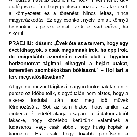
dialógusokat írni, hogy pontosan hozza a karaktereket,
a környezetet és a történést. Nincs leírás, nincs
magyarázkodás. Ez egy csonkolt nyelv, emiatt könnyű
belebukni, s persze emiatt izzik fel vad erővel, ha
sikerül.
PRAE.HU: Idézem: „Évek óta az a tervem, hogy egy
évet kihagyok, s csak magamnak írok, ha épp írok,
de méginkább szeretném ezidő alatt a figyelmi
horizontomat tágítani, elhagyni a bejárt utakat,
ismeretlen zsombékokban bóklászni.” – Hol tart a
terv megvalósításában?
A figyelmi horizont tágítását nagyon fontosnak tartom, s
persze ez időbe telik, s egyáltalán nem biztos, hogy a
sikeres fordulat után lesz még idő művek
létrehozására. Sőt, az sem biztos, hogy amikor az
ember a lét fedelét akarja lekaparni a fájdalom abból
fakad-e, hogy közelebb kerültünk valaminek a
tudásához, vagy csak abból, hogy húsig koptak a
körmeink. És, csak hogy tovább pördítsem a