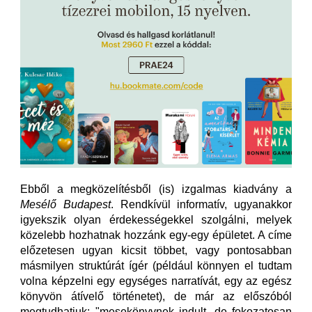
Ebből a megközelítésből (is) izgalmas kiadvány a
Mesélő Budapest
. Rendkívül informatív, ugyanakkor
igyekszik olyan érdekességekkel szolgálni, melyek
közelebb hozhatnak hozzánk egy-egy épületet. A címe
előzetesen ugyan kicsit többet, vagy pontosabban
másmilyen struktúrát ígér (például könnyen el tudtam
volna képzelni egy egységes narratívát, egy az egész
könyvön átívelő történetet), de már az előszóból
megtudhatjuk: "mesekönyvnek indult, de fokozatosan