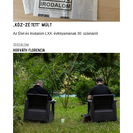
„KÖZ-ZÉ TETT” MÚLT
Az Élet és Irodalom LXX. évfolyamának 30. számáról
IRODALOM
HORVÁTH FLORENCIA