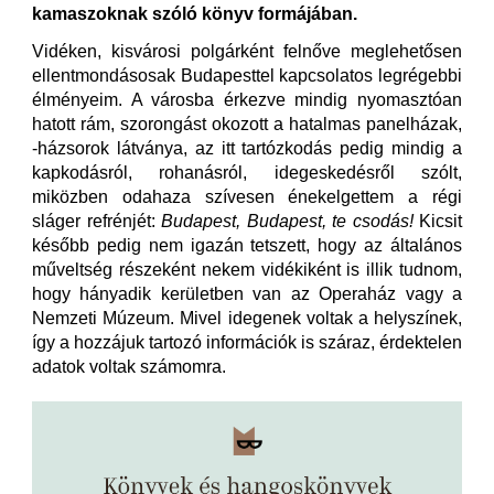
kamaszoknak szóló könyv formájában.
Vidéken, kisvárosi polgárként felnőve meglehetősen
ellentmondásosak Budapesttel kapcsolatos legrégebbi
élményeim. A városba érkezve mindig nyomasztóan
hatott rám, szorongást okozott a hatalmas panelházak,
-házsorok látványa, az itt tartózkodás pedig mindig a
kapkodásról, rohanásról, idegeskedésről szólt,
miközben odahaza szívesen énekelgettem a régi
sláger refrénjét:
Budapest, Budapest, te csodás!
Kicsit
később pedig nem igazán tetszett, hogy az általános
műveltség részeként nekem vidékiként is illik tudnom,
hogy hányadik kerületben van az Operaház vagy a
Nemzeti Múzeum. Mivel idegenek voltak a helyszínek,
így a hozzájuk tartozó információk is száraz, érdektelen
adatok voltak számomra.