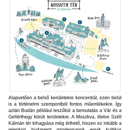
Alapvetően a belső kerületekre koncentrál, ezen belül
is a történelmi szempontból fontos műemlékekre. Így
aztán Budán például leszűkül a bemutatás a Vár és a
Gellérthegy körüli területekre. A Moszkva, illetve Széll
Kálmán tér kihagyása még érthető, hiszen ez inkább a
jelenkori budapesti mindennapok egyik kultikus