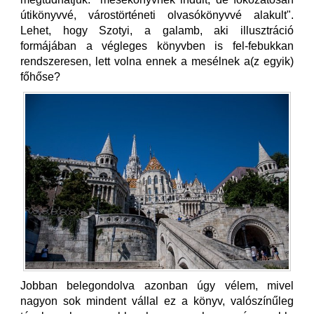
útikönyvvé, várostörténeti olvasókönyvvé alakult".
Lehet, hogy Szotyi, a galamb, aki illusztráció
formájában a végleges könyvben is fel-febukkan
rendszeresen, lett volna ennek a mesélnek a(z egyik)
főhőse?
Jobban belegondolva azonban úgy vélem, mivel
nagyon sok mindent vállal ez a könyv, valószínűleg