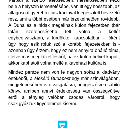
Várban a szerző ráérősebben, mesélősebben kezd
bele a helyszín ismertetésébe, van itt egy hosszabb, az
átlagosnál gyérebb illusztrációval kiegészített bevezető
rész, ami a többi esetben már érzékelhetően rövidebb.
A Duna és a hidak megállnak külön fejezetben (bár
talán szerencsésebb lett volna a kettőt
egybeolvasztani), a fürdőkkel kapcsolatban - főként
úgy, hogy esik róluk szó a korábbi fejezetekben is -
azonban úgy érzem, hogy ez nem annyira önálló téma,
illetve más megközelítésből, ha ez külön helyet kapott,
akkor kaphatott volna mellé a kávéházi kultúra is.
Mindez persze nem von le nagyon sokat a kiadvány
értékéből, a
Mesélő Budapest
egy
már színvilágában,
megjelenésében is olvasgatásra, böngészésre csábító
könyv, amiben annyi érdekesség van összegyűjtve
erről a tényleg valóban csodás városról, hogy
csak győzzük figyelemmel kísérni.