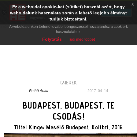
x
Ez a weboldal cookie-kat (sütiket) használ azért, hogy
PRAE.HU
×
TELEPÍTÉS
weboldalunk használata során a lehető legjobb élményt
Digital Evolution
Ingyenes - Google Play
tudjuk biztosítani.
A weboldalunkon történő további böngészéssel hozzájárulsz a cookie-k
használatához.
Folytatás
Tudj meg többet
GYEREK
Pethő Anita
2017. 04. 14.
BUDAPEST, BUDAPEST, TE
CSODÁS!
Tittel Kinga: Mesélő Budapest, Kolibri, 2016