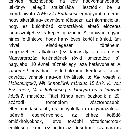
tényleg hasznosabb, ha egy hagyományosabb,
útikönyv jellegű struktúrába illesztődik be a
mondanivaló. A
Mesélő Budapest
legnagyobb érdeme,
hogy sikerült úgy egymásra rétegezni az információkat,
hogy ez különböző korosztályok eltérő előzetes
tudásszintjéhez is képes igazodni. A könyvön ugyan
nincs feltüntetve, hogy hány éves kortól ajánlott, ám
mivel elsődlegesen történelmi
megközelítést alkalmaz (ezt támasztja alá az elején
Magyarország történetének rövid ismertetése is),
nagyjából 10 évnél húznék egy laza határvonalat. A
Tudod-e?
rovatban fel-felbukkanó kérdések között
egyrészt vannak nagyon triviálisak is:
Kik voltak a
Habsburgok?, Mit ünneplünk március 15-én?, Ki volt
Erzsébet?, Mi a különbség a királynő és a királyné
között?,
másrészt Tittel Kinga nem ódzkodik a 20.
századi történelem vészterhesebb,
ellentmondásosabb, és bonyolultabb magyarázatokat
igénylő eseményeinek, az ehhez kötődő
emlékhelyeknek, illetve további háttérismeretek
említésétől sem, ez pedig az idősebbek számára is