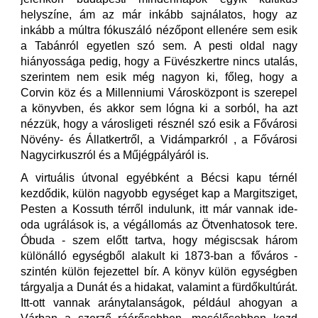
helyszíne, ám az már inkább sajnálatos, hogy az
inkább a múltra fókuszáló nézőpont ellenére sem esik
a Tabánról egyetlen szó sem. A pesti oldal nagy
hiányossága pedig, hogy a Füvészkertre nincs utalás,
szerintem nem esik még nagyon ki, főleg, hogy a
Corvin köz és a Millenniumi Városközpont is szerepel
a könyvben, és akkor sem lógna ki a sorból, ha azt
nézzük, hogy a városligeti résznél szó esik a Fővárosi
Növény- és Állatkertről, a Vidámparkról , a Fővárosi
Nagycirkuszról és a Műjégpályáról is.
A virtuális útvonal egyébként a Bécsi kapu térnél
kezdődik, külön nagyobb egységet kap a Margitsziget,
Pesten a Kossuth térről indulunk, itt már vannak ide-
oda ugrálások is, a végállomás az Ötvenhatosok tere.
Óbuda - szem előtt tartva, hogy mégiscsak három
különálló egységből alakult ki 1873-ban a főváros -
szintén külön fejezettel bír. A könyv külön egységben
tárgyalja a Dunát és a hidakat, valamint a fürdőkultúrát.
Itt-ott vannak aránytalanságok, például ahogyan a