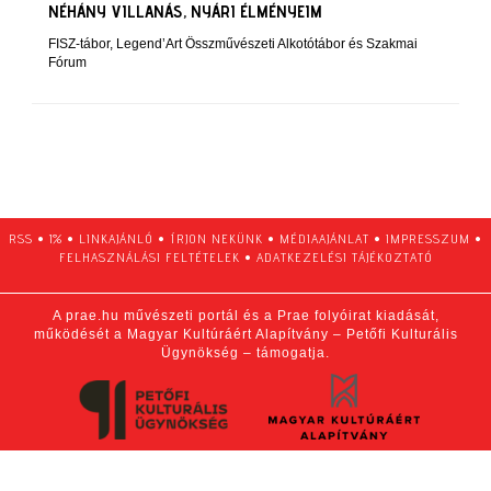
NÉHÁNY VILLANÁS, NYÁRI ÉLMÉNYEIM
FISZ-tábor, Legend’Art Összművészeti Alkotótábor és Szakmai
Fórum
RSS
•
1%
•
LINKAJÁNLÓ
•
ÍRJON NEKÜNK
•
MÉDIAAJÁNLAT
•
IMPRESSZUM
•
FELHASZNÁLÁSI FELTÉTELEK
•
ADATKEZELÉSI TÁJÉKOZTATÓ
A prae.hu művészeti portál és a Prae folyóirat kiadását,
működését a Magyar Kultúráért Alapítvány – Petőfi Kulturális
Ügynökség – támogatja.