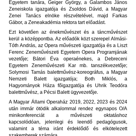
Egyetem tanára, Geiger György, a Galambos János
Zeneiskola igazgatója és Zsoldos Dávid, a Magyar
Zenei Tanács elnöke részvételével, majd Farkas
Gábor, a Zeneakadémia rektora tart előadást.
Ezt követően az énekművészet és a táncművészet
kerül a középpontba. Az előadók közt szerepel Almási-
Tóth András, az Opera művészeti igazgatója és a Liszt
Ferenc Zeneművészeti Egyetem Opera Programjának
vezetője; Bátori Éva operaénekes, a Debreceni
Egyetem Zeneművészeti Kar mb. tanszékvezetője;
Solymosi Tamás balettművész-koreográfus, a Magyar
Nemzeti Balett igazgatója; Both Miklós, a
Hagyományok Háza főigazgatója és Uhrik Teodóra
balettművész, a Pécsi Balett ügyvezetője.
A Magyar Állami Operaház 2019, 2022, 2023 és 2024
után immár ötödik alkalommal rendez egynapos O/A
minikonferenciát a művészeti oktatáshoz
kapcsolódóan, jelenlegi és leendő pedagógusok,
valamint a téma iránt érdeklődő és elkötelezett
szakemberek számára.