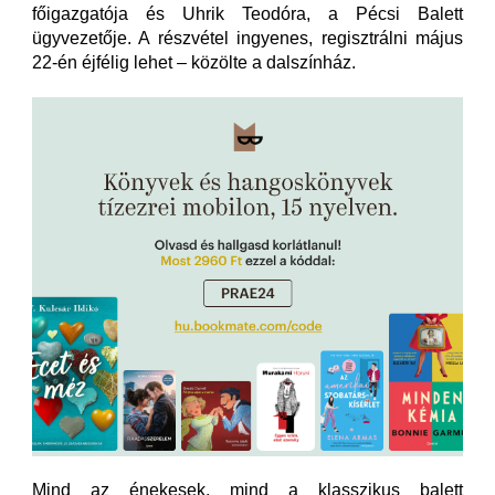
főigazgatója és Uhrik Teodóra, a Pécsi Balett
ügyvezetője. A részvétel ingyenes, regisztrálni május
22-én éjfélig lehet – közölte a dalszínház.
Mind az énekesek, mind a klasszikus balett