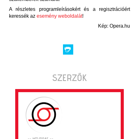
A részletes programleírásokért és a regisztrációért
keressék az
esemény weboldalát
!
Kép: Opera.hu
SZERZŐK
-- MTI/PRAE --