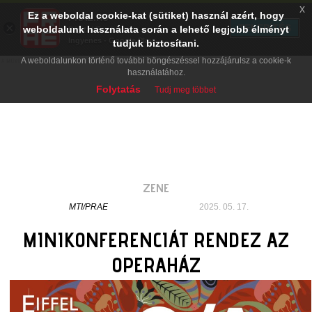
x
Ez a weboldal cookie-kat (sütiket) használ azért, hogy
PRAE.HU
×
TELEPÍTÉS
weboldalunk használata során a lehető legjobb élményt
Digital Evolution
Ingyenes - Google Play
tudjuk biztosítani.
A weboldalunkon történő további böngészéssel hozzájárulsz a cookie-k
használatához.
Folytatás
Tudj meg többet
ZENE
MTI/PRAE
2025. 05. 17.
MINIKONFERENCIÁT RENDEZ AZ
OPERAHÁZ