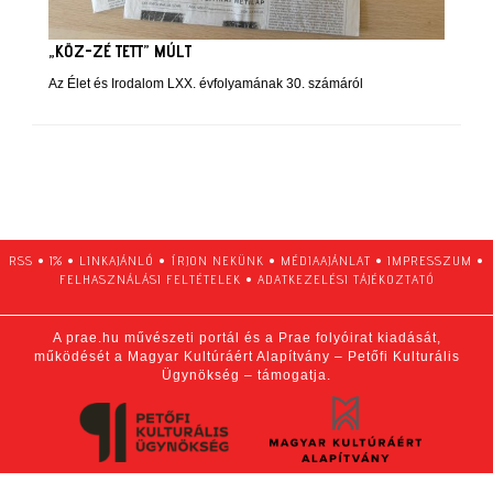
„KÖZ-ZÉ TETT” MÚLT
Az Élet és Irodalom LXX. évfolyamának 30. számáról
RSS
•
1%
•
LINKAJÁNLÓ
•
ÍRJON NEKÜNK
•
MÉDIAAJÁNLAT
•
IMPRESSZUM
•
FELHASZNÁLÁSI FELTÉTELEK
•
ADATKEZELÉSI TÁJÉKOZTATÓ
A prae.hu művészeti portál és a Prae folyóirat kiadását,
működését a Magyar Kultúráért Alapítvány – Petőfi Kulturális
Ügynökség – támogatja.