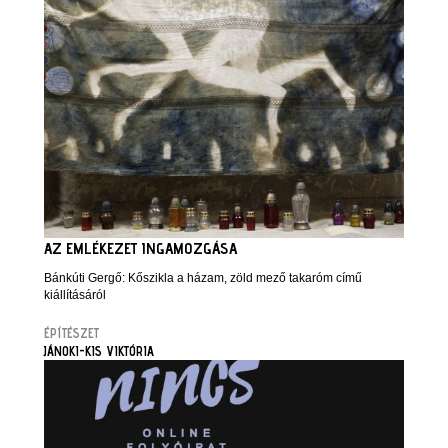
AZ EMLÉKEZET INGAMOZGÁSA
Bánkúti Gergő: Kőszikla a házam, zöld mező takaróm című
kiállításáról
ÉPÍTÉSZET
JÁNOKI-KIS VIKTÓRIA