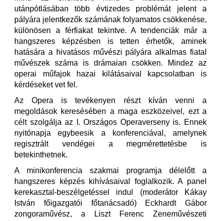
utánpótlásában több évtizedes problémát jelent a
pályára jelentkezők számának folyamatos csökkenése,
különösen a férfiakat tekintve. A tendenciák már a
hangszeres képzésben is tetten érhetők, aminek
hatására a hivatásos művészi pályára alkalmas fiatal
művészek száma is drámaian csökken. Mindez az
operai műfajok hazai kilátásaival kapcsolatban is
kérdéseket vet fel.
Az Opera is tevékenyen részt kíván venni a
megoldások keresésében a maga eszközeivel, ezt a
célt szolgálja az I. Országos Operaverseny is. Ennek
nyitónapja egybeesik a konferenciával, amelynek
regisztrált vendégei a megmérettetésbe is
betekinthetnek.
A minikonferencia szakmai programja délelőtt a
hangszeres képzés kihívásaival foglalkozik. A panel
kerekasztal-beszélgetéssel indul (moderátor Kákay
István főigazgatói főtanácsadó) Eckhardt Gábor
zongoraművész, a Liszt Ferenc Zeneművészeti