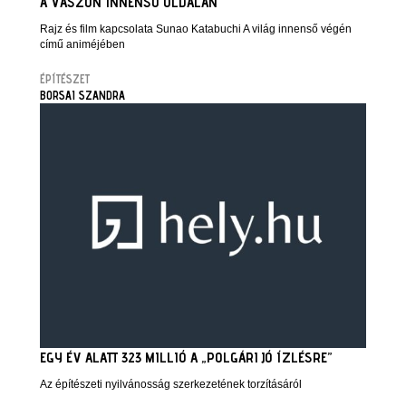
A VÁSZON INNENSŐ OLDALÁN
Rajz és film kapcsolata Sunao Katabuchi A világ innenső végén
című animéjében
ÉPÍTÉSZET
BORSAI SZANDRA
EGY ÉV ALATT 323 MILLIÓ A „POLGÁRI JÓ ÍZLÉSRE”
Az építészeti nyilvánosság szerkezetének torzításáról