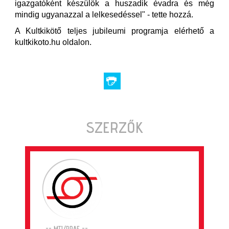
igazgatóként készülök a huszadik évadra és még
mindig ugyanazzal a lelkesedéssel" - tette hozzá.
A Kultkikötő teljes jubileumi programja elérhető a
kultkikoto.hu oldalon.
SZERZŐK
-- MTI/PRAE --