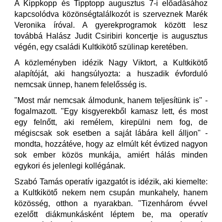
A Kippkopp és Tipptopp augusztus 7-i előadásához
kapcsolódva közönségtalálkozót is szerveznek Marék
Veronika íróval. A gyerekprogramok között lesz
továbbá Halász Judit Csiribiri koncertje is augusztus
végén, egy családi Kultkikötő szülinap keretében.
A közleményben idézik Nagy Viktort, a Kultkikötő
alapítóját, aki hangsúlyozta: a huszadik évforduló
nemcsak ünnep, hanem felelősség is.
"Most már nemcsak álmodunk, hanem teljesítünk is" -
fogalmazott. "Egy kisgyerekből kamasz lett, és most
egy felnőtt, aki remélem, kirepülni nem fog, de
mégiscsak sok esetben a saját lábára kell álljon" -
mondta, hozzátéve, hogy az elmúlt két évtized nagyon
sok ember közös munkája, amiért hálás minden
egykori és jelenlegi kollégának.
Szabó Tamás operatív igazgatót is idézik, aki kiemelte:
a Kultkikötő nekem nem csupán munkahely, hanem
közösség, otthon a nyarakban. "Tizenhárom évvel
ezelőtt diákmunkásként léptem be, ma operatív