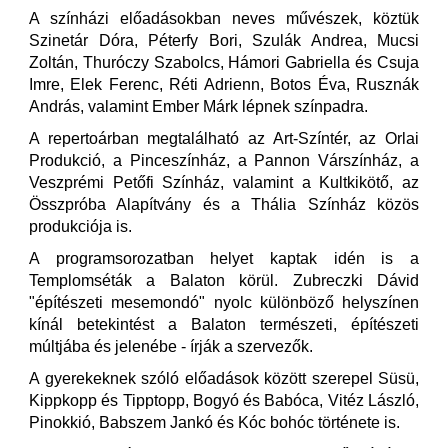
A színházi előadásokban neves művészek, köztük
Szinetár Dóra, Péterfy Bori, Szulák Andrea, Mucsi
Zoltán, Thuróczy Szabolcs, Hámori Gabriella és Csuja
Imre, Elek Ferenc, Réti Adrienn, Botos Éva, Rusznák
András, valamint Ember Márk lépnek színpadra.
A repertoárban megtalálható az Art-Színtér, az Orlai
Produkció, a Pinceszínház, a Pannon Várszínház, a
Veszprémi Petőfi Színház, valamint a Kultkikötő, az
Összpróba Alapítvány és a Thália Színház közös
produkciója is.
A programsorozatban helyet kaptak idén is a
Templomséták a Balaton körül. Zubreczki Dávid
"építészeti mesemondó" nyolc különböző helyszínen
kínál betekintést a Balaton természeti, építészeti
múltjába és jelenébe - írják a szervezők.
A gyerekeknek szóló előadások között szerepel Süsü,
Kippkopp és Tipptopp, Bogyó és Babóca, Vitéz László,
Pinokkió, Babszem Jankó és Kóc bohóc története is.