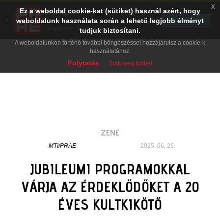
x
Ez a weboldal cookie-kat (sütiket) használ azért, hogy
PRAE.HU
×
TELEPÍTÉS
weboldalunk használata során a lehető legjobb élményt
Digital Evolution
Ingyenes - Google Play
tudjuk biztosítani.
A weboldalunkon történő további böngészéssel hozzájárulsz a cookie-k
használatához.
Folytatás
Tudj meg többet
ZENE
MTI/PRAE
2025. 06. 26.
JUBILEUMI PROGRAMOKKAL
VÁRJA AZ ÉRDEKLŐDŐKET A 20
ÉVES KULTKIKÖTŐ