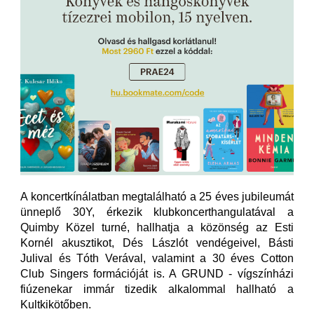
A koncertkínálatban megtalálható a 25 éves jubileumát
ünneplő 30Y, érkezik klubkoncerthangulatával a
Quimby Közel turné, hallhatja a közönség az Esti
Kornél akusztikot, Dés Lászlót vendégeivel, Básti
Julival és Tóth Verával, valamint a 30 éves Cotton
Club Singers formációját is. A GRUND - vígszínházi
fiúzenekar immár tizedik alkalommal hallható a
Kultkikötőben.