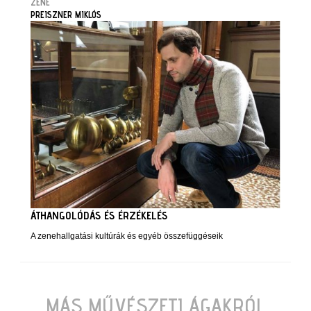
ZENE
PREISZNER MIKLÓS
ÁTHANGOLÓDÁS ÉS ÉRZÉKELÉS
A zenehallgatási kultúrák és egyéb összefüggéseik
MÁS MŰVÉSZETI ÁGAKRÓL