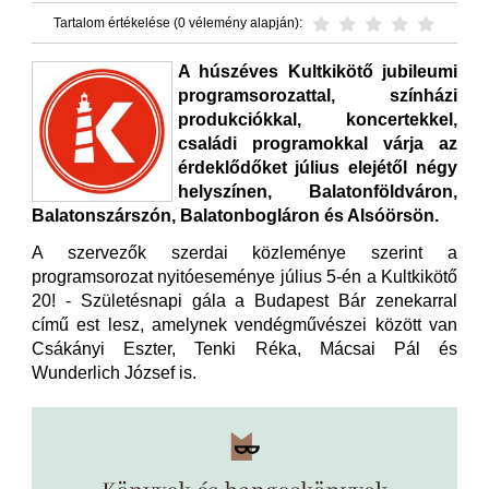
Tartalom értékelése (0 vélemény alapján):
A húszéves Kultkikötő jubileumi
programsorozattal, színházi
produkciókkal, koncertekkel,
családi programokkal várja az
érdeklődőket július elejétől négy
helyszínen, Balatonföldváron,
Balatonszárszón, Balatonbogláron és Alsóörsön.
A szervezők szerdai közleménye szerint a
programsorozat nyitóeseménye július 5-én a Kultkikötő
20! - Születésnapi gála a Budapest Bár zenekarral
című est lesz, amelynek vendégművészei között van
Csákányi Eszter, Tenki Réka, Mácsai Pál és
Wunderlich József is.