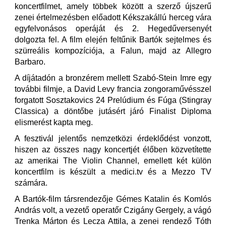
koncertfilmet, amely többek között a szerző újszerű
zenei értelmezésben előadott Kékszakállú herceg vára
egyfelvonásos operáját és 2. Hegedűversenyét
dolgozta fel. A film elején feltűnik Bartók sejtelmes és
szürreális kompozíciója, a Falun, majd az Allegro
Barbaro.
A díjátadón a bronzérem mellett Szabó-Stein Imre egy
további filmje, a David Levy francia zongoraművésszel
forgatott Sosztakovics 24 Prelúdium és Fúga (Stingray
Classica) a döntőbe jutásért járó Finalist Diploma
elismerést kapta meg.
A fesztivál jelentős nemzetközi érdeklődést vonzott,
hiszen az összes nagy koncertjét élőben közvetítette
az amerikai The Violin Channel, emellett két külön
koncertfilm is készült a medici.tv és a Mezzo TV
számára.
A Bartók-film társrendezője Gémes Katalin és Komlós
András volt, a vezető operatőr Czigány Gergely, a vágó
Trenka Márton és Lecza Attila, a zenei rendező Tóth