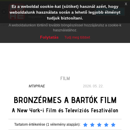
x
Ez a weboldal cookie-kat (sütiket) használ azért, hogy
PRAE.HU
×
TELEPÍTÉS
weboldalunk használata során a lehető legjobb élményt
Digital Evolution
Ingyenes - Google Play
tudjuk biztosítani.
A weboldalunkon történő további böngészéssel hozzájárulsz a cookie-k
használatához.
Folytatás
Tudj meg többet
FILM
MTI/PRAE
2026. 05. 22.
BRONZÉRMES A BARTÓK FILM
A New York-i Film és Televíziós Fesztiválon
Tartalom értékelése (1 vélemény alapján):