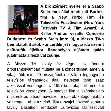
A bronzérmet nyerte el a Szabó
Stein Imre által rendezett Bartók-
film a New York-i Film és
Televíziós Fesztiválon (New York
Festivals TV & Film Award). A
Keller András vezette Concerto
Budapest és Szabó Stein Imre új, a Mezzo TV-n
bemutatott Bartók-koncertfilmjét magyar idő szerint
csütörtök éjfélkor ünnepélyes díjátadó gálán
jutalmazta a fesztivál zsűrije.
A Mezzo TV tavaly év végén, az ünnepi
programfolyamban mutatta be a koncertfilmet, amely a
világ több mint 50 országából érkező, a legnagyobb
televíziós társaságok által nevezett több száz
alkotással versengett az 1957-ben alapított amerikai
televíziós versenyben. A magyar film a szórakoztató
műsorok és előadóművészeti műsorok kategóriájában
versengett, ahol az első díjat a svájci köztévé kapta a
tavaly Baselben rendezett Eurovíziós Dalfesztivált