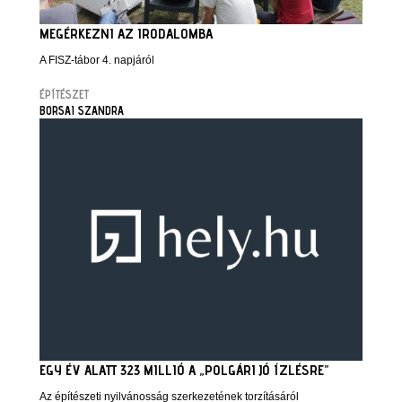
MEGÉRKEZNI AZ IRODALOMBA
A FISZ-tábor 4. napjáról
ÉPÍTÉSZET
BORSAI SZANDRA
EGY ÉV ALATT 323 MILLIÓ A „POLGÁRI JÓ ÍZLÉSRE”
Az építészeti nyilvánosság szerkezetének torzításáról