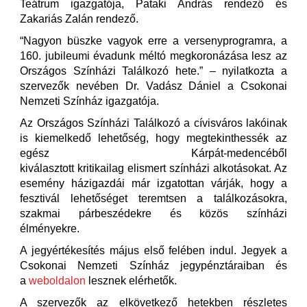
Teátrum igazgatója, Pataki András rendező és
Zakariás Zalán rendező.
“Nagyon büszke vagyok erre a versenyprogramra, a
160. jubileumi évadunk méltó megkoronázása lesz az
Országos Színházi Találkozó hete.” – nyilatkozta a
szervezők nevében Dr. Vadász Dániel a Csokonai
Nemzeti Színház igazgatója.
Az Országos Színházi Találkozó a cívisváros lakóinak
is kiemelkedő lehetőség, hogy megtekinthessék az
egész Kárpát-medencéből
kiválasztott kritikailag elismert színházi alkotásokat. Az
esemény házigazdái már izgatottan várják, hogy a
fesztivál lehetőséget teremtsen a találkozásokra,
szakmai párbeszédekre és közös színházi
élményekre.
A jegyértékesítés május első felében indul. Jegyek a
Csokonai Nemzeti Színház jegypénztáraiban és
a
weboldalon
lesznek elérhetők.
A szervezők az elkövetkező hetekben részletes