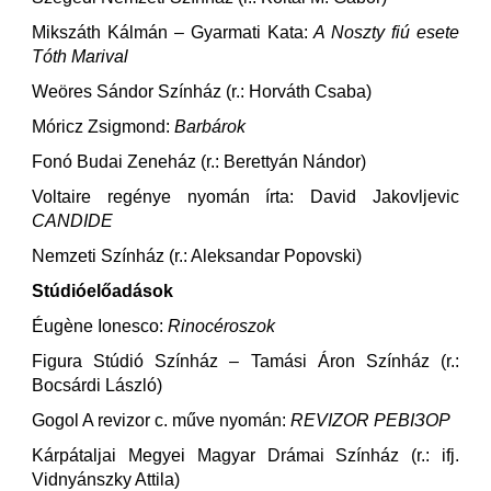
Mikszáth Kálmán – Gyarmati Kata:
A Noszty fiú esete
Tóth Marival
Weöres Sándor Színház (r.: Horváth Csaba)
Móricz Zsigmond:
Barbárok
Fonó Budai Zeneház (r.: Berettyán Nándor)
Voltaire regénye nyomán írta: David Jakovljevic
CANDIDE
Nemzeti Színház (r.: Aleksandar Popovski)
Stúdióelőadások
Éugène Ionesco:
Rinocéroszok
Figura Stúdió Színház – Tamási Áron Színház (r.:
Bocsárdi László)
Gogol A revizor c. műve nyomán:
REVIZOR РЕВІЗОР
Kárpátaljai Megyei Magyar Drámai Színház (r.: ifj.
Vidnyánszky Attila)