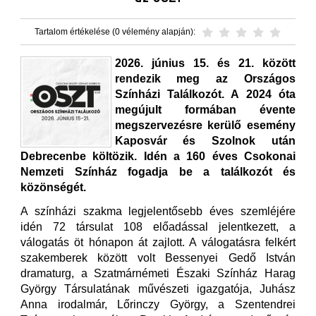
Tartalom értékelése (0 vélemény alapján):
2026. június 15. és 21. között
rendezik meg az Országos
Színházi Találkozót. A 2024 óta
megújult formában évente
megszervezésre kerülő esemény
Kaposvár és Szolnok után
Debrecenbe költözik. Idén a 160 éves Csokonai
Nemzeti Színház fogadja be a találkozót és
közönségét.
A színházi szakma legjelentősebb éves szemléjére
idén 72 társulat 108 előadással jelentkezett, a
válogatás öt hónapon át zajlott. A válogatásra felkért
szakemberek között volt Bessenyei Gedő István
dramaturg, a Szatmárnémeti Északi Színház Harag
György Társulatának művészeti igazgatója, Juhász
Anna irodalmár, Lőrinczy György, a Szentendrei