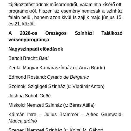
tájékoztatást adnak műsorrendről, valamint a kísérő off-
programokról, hiszen az esemény nemcsak a színház
falain belül, hanem azon kívül is zajlik majd június 15.
és 21. között.
A 2026-os Országos Színházi Találkozó
versenyprogramja:
Nagyszínpadi előadások
Bertolt Brecht:
Baal
Zentai Magyar Kamaraszínház (r.: Anca Bradu)
Edmond Rostand:
Cyrano de Bergerac
Szolnoki Szigligeti Színház (r.: Vladimir Anton)
Joshua Sobol:
Gettó
Miskolci Nemzeti Színház (r.: Béres Attila)
Kálmán Imre – Julius Brammer – Alfred Grünwald:
Marica grófnő
Szegedi Nemzeti Színház (r.: Koltai M. Gábor)