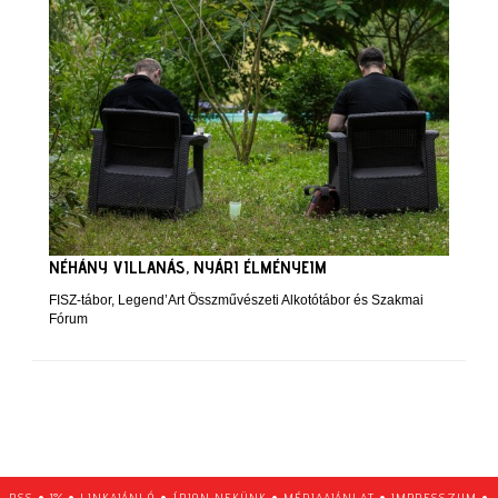
NÉHÁNY VILLANÁS, NYÁRI ÉLMÉNYEIM
FISZ-tábor, Legend’Art Összművészeti Alkotótábor és Szakmai
Fórum
RSS
•
1%
•
LINKAJÁNLÓ
•
ÍRJON NEKÜNK
•
MÉDIAAJÁNLAT
•
IMPRESSZUM
•