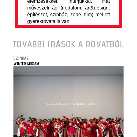
elemzésekkel, interjúkkal. Hat
művészeti ág (irodalom, art&design,
építészet, színház, zene, film) mellett
gyerekrovata is van.
TOVÁBBI ÍRÁSOK A ROVATBÓL
SZÍNHÁZ
WINTER MIRJAM