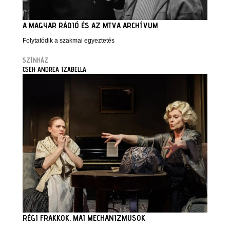
A MAGYAR RÁDIÓ ÉS AZ MTVA ARCHÍVUM
Folytatódik a szakmai egyeztetés
SZÍNHÁZ
CSEH ANDREA IZABELLA
RÉGI FRAKKOK, MAI MECHANIZMUSOK