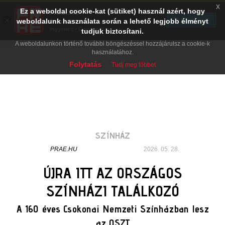
x
Ez a weboldal cookie-kat (sütiket) használ azért, hogy
PRAE.HU
×
TELEPÍTÉS
weboldalunk használata során a lehető legjobb élményt
Digital Evolution
Ingyenes - Google Play
tudjuk biztosítani.
A weboldalunkon történő további böngészéssel hozzájárulsz a cookie-k
használatához.
Folytatás
Tudj meg többet
SZÍNHÁZ
PRAE.HU
2026. 05. 28.
ÚJRA ITT AZ ORSZÁGOS
SZÍNHÁZI TALÁLKOZÓ
A 160 éves Csokonai Nemzeti Színházban lesz
az OSZT