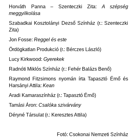
Horváth Panna – Szenteczki Zita:
A szépség
meggyilkolása
Szabadkai Kosztolányi Dezső Színház (r.: Szenteczki
Zita)
Jon Fosse:
Reggel és este
Ördögkatlan Produkció (r.: Bérczes László)
Lucy Kirkwood:
Gyerekek
Radnóti Miklós Színház (r.: Fehér Balázs Benő)
Raymond Fitzsimons nyomán írta Tapasztó Érnő és
Harsányi Attila:
Kean
Aradi Kamaraszínház (r.: Tapasztó Érnő)
Tamási Áron:
Csalóka szivárvány
Déryné Társulat (r.: Keresztes Attila)
Fotó: Csokonai Nemzeti Színház