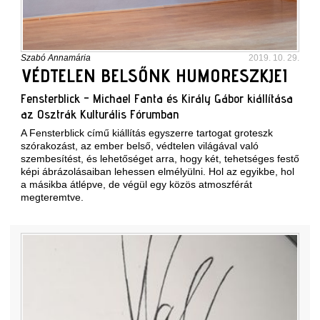
Szabó Annamária
2019. 10. 29.
VÉDTELEN BELSŐNK HUMORESZKJEI
Fensterblick - Michael Fanta és Király Gábor kiállítása
az Osztrák Kulturális Fórumban
A Fensterblick című kiállítás egyszerre tartogat groteszk
szórakozást, az ember belső, védtelen világával való
szembesítést, és lehetőséget arra, hogy két, tehetséges festő
képi ábrázolásaiban lehessen elmélyülni. Hol az egyikbe, hol
a másikba átlépve, de végül egy közös atmoszférát
megteremtve.