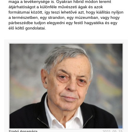
maga a tevékenysége is. Gyakran hibrid módon teremt
átjárhatóságot a különféle művészeti ágak és azok
formátumai között, így teszi lehetővé azt, hogy kiállítás nyíljon
a természetben, egy strandon, egy múzeumban, vagy hogy
párbeszédbe tudjon elegyedni egy festő hagyatéka és egy
élő költő gondolatai.
Szabó Annamária
2021. 05. 15.