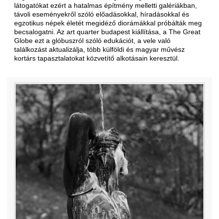
látogatókat ezért a hatalmas építmény melletti galériákban,
távoli eseményekről szóló előadásokkal, híradásokkal és
egzotikus népek életét megidéző diorámákkal próbálták meg
becsalogatni. Az art quarter budapest kiállítása, a The Great
Globe ezt a glóbuszról szóló edukációt, a vele való
találkozást aktualizálja, több külföldi és magyar művész
kortárs tapasztalatokat közvetítő alkotásain keresztül.