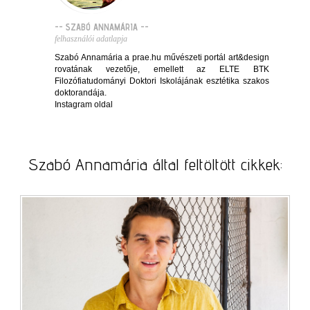
-- SZABÓ ANNAMÁRIA --
felhasználói adatlapja
Szabó Annamária a prae.hu művészeti portál art&design
rovatának vezetője, emellett az ELTE BTK
Filozófiatudományi Doktori Iskolájának esztétika szakos
doktorandája.
Instagram oldal
Szabó Annamária által feltöltött cikkek: