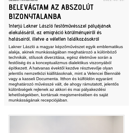
BELEVÁGTAM AZ ABSZOLÚT
BIZONYTALANBA
Interjú Lakner László festőművésszel pályájának
alakulásáról, az emigráció körülményeiről és
hatásairól, illetve a véletlen találkozásokról
Lakner László a magyar képzőművészet egyik emblematikus
alakja, akinek munkásságában meghatározó a különböző
technikák, stílusok diverzitása, egész életműve során a
festőiség és a konceptualizmus dialektikus viszonyából
építkezett. A hatvanas évektől kezdve résztvevője olyan
jelentős nemzetközi kiállításoknak, mint a Velencei Biennálé
vagy a kasseli Documenta. Itthon és külföldön egyaránt
meghatározó művésszé vált, de ahogy rámutatott, jelentős
különbségek rejlenek az akkori és mai pályakezdési
lehetőségekben, kortársak megismerésében és saját
munkásságának recepciójában.