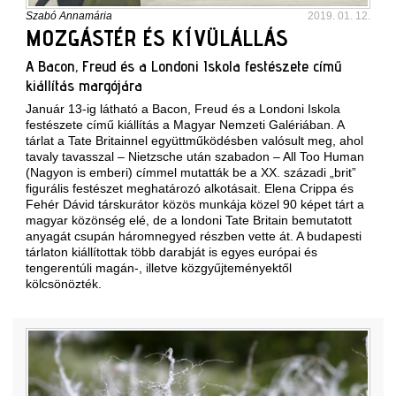
Szabó Annamária
2019. 01. 12.
MOZGÁSTÉR ÉS KÍVÜLÁLLÁS
A Bacon, Freud és a Londoni Iskola festészete című
kiállítás margójára
Január 13-ig látható a Bacon, Freud és a Londoni Iskola
festészete című kiállítás a Magyar Nemzeti Galériában. A
tárlat a Tate Britainnel együttműködésben valósult meg, ahol
tavaly tavasszal – Nietzsche után szabadon – All Too Human
(Nagyon is emberi) címmel mutatták be a XX. századi „brit”
figurális festészet meghatározó alkotásait. Elena Crippa és
Fehér Dávid társkurátor közös munkája közel 90 képet tárt a
magyar közönség elé, de a londoni Tate Britain bemutatott
anyagát csupán háromnegyed részben vette át. A budapesti
tárlaton kiállítottak több darabját is egyes európai és
tengerentúli magán-, illetve közgyűjteményektől
kölcsönözték.