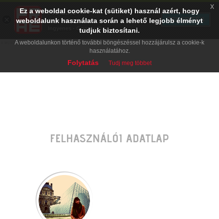
x
Ez a weboldal cookie-kat (sütiket) használ azért, hogy
PRAE.HU
×
TELEPÍTÉS
weboldalunk használata során a lehető legjobb élményt
Digital Evolution
Ingyenes - Google Play
tudjuk biztosítani.
A weboldalunkon történő további böngészéssel hozzájárulsz a cookie-k
használatához.
Folytatás
Tudj meg többet
FELHASZNÁLÓI ADATLAP