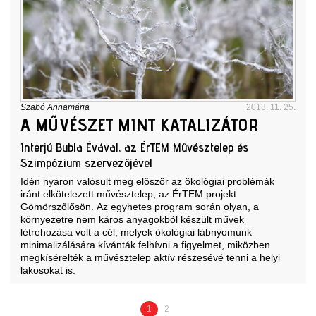
Szabó Annamária
2018. 11. 25.
A MŰVÉSZET MINT KATALIZÁTOR
Interjú Bubla Évával, az ÉrTEM Művésztelep és
Szimpózium szervezőjével
Idén nyáron valósult meg először az ökológiai problémák
iránt elkötelezett művésztelep, az ÉrTEM projekt
Gömörszőlősön. Az egyhetes program során olyan, a
környezetre nem káros anyagokból készült művek
létrehozása volt a cél, melyek ökológiai lábnyomunk
minimalizálására kívánták felhívni a figyelmet, miközben
megkísérelték a művésztelep aktív részesévé tenni a helyi
lakosokat is.
1
2