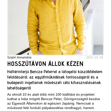
Szabó Annamária
2022. 03. 06.
HOSSZÚTÁVON ÁLLOK KÉZEN
Háttérinterjú Bencze Péterrel a látogatói küszöbfélelem
feloldásáról, az együttműködések fontosságáról és a
budapesti ingatlanok művészeti célú kihasználásának
lehetőségeiről
Az elmúlt 10 év alatt több mint 100 kiállítást és projektet
tudhat a háta mögött
Bencze Péter
, Görögországtól kezdve
az Egyesült Államokon át egészen Japánig. Nemcsak a
művészet felé forduló pályakezdése rendhagyó, hanem