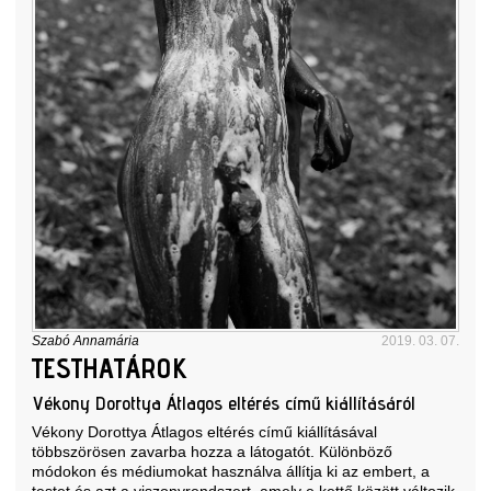
Szabó Annamária
2019. 03. 07.
TESTHATÁROK
Vékony Dorottya Átlagos eltérés című kiállításáról
Vékony Dorottya Átlagos eltérés című kiállításával
többszörösen zavarba hozza a látogatót. Különböző
módokon és médiumokat használva állítja ki az embert, a
testet és azt a viszonyrendszert, amely e kettő között változik