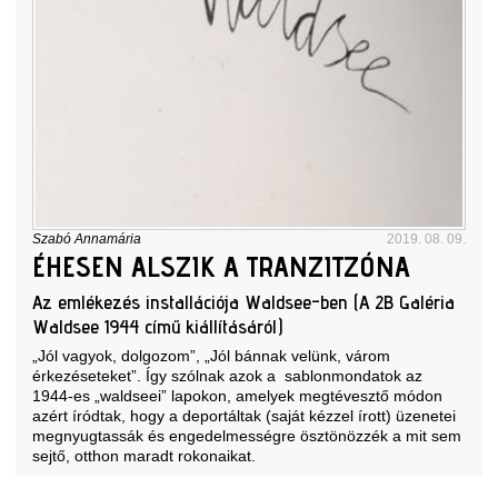
Szabó Annamária
2019. 08. 09.
ÉHESEN ALSZIK A TRANZITZÓNA
Az emlékezés installációja Waldsee-ben (A 2B Galéria
Waldsee 1944 című kiállításáról)
„Jól vagyok, dolgozom”, „Jól bánnak velünk, várom
érkezéseteket”. Így szólnak azok a sablonmondatok az
1944-es „waldseei” lapokon, amelyek megtévesztő módon
azért íródtak, hogy a deportáltak (saját kézzel írott) üzenetei
megnyugtassák és engedelmességre ösztönözzék a mit sem
sejtő, otthon maradt rokonaikat.