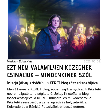
Medvigy Édua Kata
2023. 06. 09.
EZT NEM VALAMILYEN KÖZEGNEK
CSINÁLJUK – MINDENKINEK SZÓL
Interjú Jókay Kristóffal, a KERET blog főszerkesztőjével
Idén 11 éves a KERET blog, éppen zajlik a nyolcadik Kikeltető
névre hallgató tehetségkutató. Jókay Kristóffal, a blog
főszerkesztőjével a KERET múltjáról és működéséről, a
Kikeltető szerepéről, a zenei újságírás helyzetéről, a
Kolorádó és a Bánkitó Fesztiválokról beszélgettem.