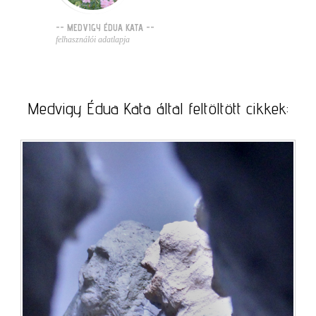
-- MEDVIGY ÉDUA KATA --
felhasználói adatlapja
Medvigy Édua Kata által feltöltött cikkek: