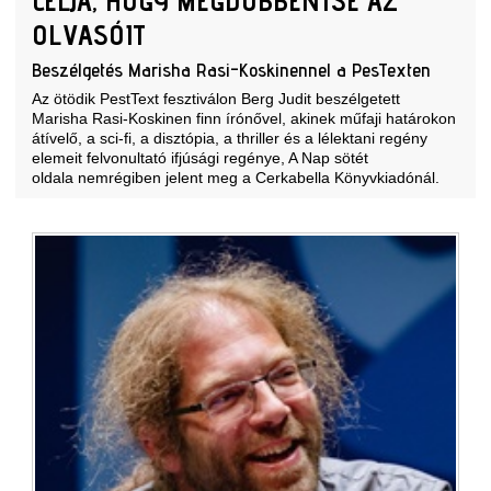
CÉLJA, HOGY MEGDÖBBENTSE AZ
OLVASÓIT
Beszélgetés Marisha Rasi-Koskinennel a PesTexten
Az ötödik PestText fesztiválon Berg Judit beszélgetett
Marisha Rasi-Koskinen finn írónővel, akinek műfaji határokon
átívelő, a sci-fi, a disztópia, a thriller és a lélektani regény
elemeit felvonultató ifjúsági regénye, A Nap sötét
oldala nemrégiben jelent meg a Cerkabella Könyvkiadónál.