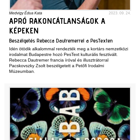
Medvigy Édua Kata
2023. 09. 24.
APRÓ RAKONCÁTLANSÁGOK A
KÉPEKEN
Beszélgetés Rebecca Dautremerrel a PesTexten
Idén ötödik alkalommal rendezték meg a kortárs nemzetközi
irodalmat Budapestre hozó PesText kulturális fesztivált.
Rebecca Dautremer francia íróval és illusztrátorral
Pacskovszky Zsolt beszélgetett a Petőfi Irodalmi
Múzeumban.