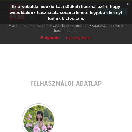
x
Ez a weboldal cookie-kat (sütiket) használ azért, hogy
PRAE.HU
×
TELEPÍTÉS
weboldalunk használata során a lehető legjobb élményt
Digital Evolution
Ingyenes - Google Play
tudjuk biztosítani.
A weboldalunkon történő további böngészéssel hozzájárulsz a cookie-k
használatához.
Folytatás
Tudj meg többet
FELHASZNÁLÓI ADATLAP