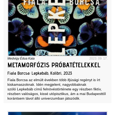
Medvigy Édua Kata
2023. 09. 17.
METAMORFÓZIS PRÓBATÉTELEKKEL
Fiala Borcsa: Lepkebáb, Kolibri, 2023
Fiala Borcsa az elmúlt években több ifjúsági regényt is írt
kiskamaszoknak. Idén megjelent, nagyobbaknak
szóló Lepkebáb című felnövéstörténete egy részben fiktív,
részben valóságos, kissé utópisztikus, ám a mai Budapesttől
korántsem távol álló univerzumban játszódik.