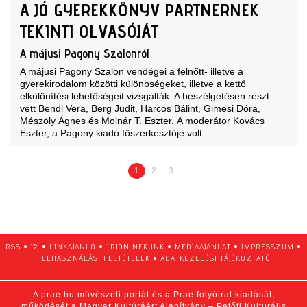
A JÓ GYEREKKÖNYV PARTNERNEK
TEKINTI OLVASÓJÁT
A májusi Pagony Szalonról
A májusi Pagony Szalon vendégei a felnőtt- illetve a
gyerekirodalom közötti különbségeket, illetve a kettő
elkülönítési lehetőségeit vizsgálták. A beszélgetésen részt
vett Bendl Vera, Berg Judit, Harcos Bálint, Gimesi Dóra,
Mészöly Ágnes és Molnár T. Eszter. A moderátor Kovács
Eszter, a Pagony kiadó főszerkesztője volt.
1
2
3
RSS
•
1%
•
LINKAJÁNLÓ
•
ÍRJON NEKÜNK
•
MÉDIAAJÁNLAT
•
IMPRESSZUM
•
FELHASZNÁLÁSI FELTÉTELEK
•
ADATKEZELÉSI TÁJÉKOZTATÓ
A prae.hu művészeti portál és a Prae folyóirat kiadását,
működését a Magyar Kultúráért Alapítvány – Petőfi Kulturális