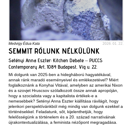
Medvigy Édua Kata
2026. 01. 22.
SEMMIT RÓLUNK NÉLKÜLÜNK
Setényi Anna Eszter: Kitchen Debate – PUCCS
Contemporary Art, 1084 Budapest, Víg u. 22.
Mi dolgunk van 2025-ben a hidegháború hagyatékával,
annak ránk maradó eseményeivel és emlékezetével? Miért
foglalkoznánk a Konyhai Vitával, amelyben az amerikai Nixon
és a szovjet Hruscsov szólalkozott össze annak apropóján,
hogy a szocialista vagy a kapitalista értékek-e a
nemesebbek? Setényi Anna Eszter kiállítása rávilágít, hogy
jelenkori perspektívánkból még mindig van dolgunk ezekkel a
történésekkel. Feladatunk, sőt, kijelenthetjük, hogy
felelősségünk a történelem és a 20. század narratíváinak
újrakontextualizálása, a feminista nézőpont megragadása.