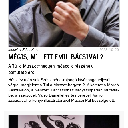
Medvigy Édua Kata
2023. 10. 20.
MÉGIS, MI LETT EMIL BÁCSIVAL?
A Túl a Maszat-hegyen második részének
bemutatójáról
Húsz év után sok Szösz néne-rajongó kívánsága teljesült
végre: megjelent a Túl a Maszat-hegyen 2. A kötetet a Margó
Fesztiválon, a Nemzeti Táncszínház nagyszínpadán mutatták
be, a szerzővel, Varró Dániellel és testvérével, Varró
Zsuzsával, a könyv illusztrátorával Mácsai Pál beszélgetett.