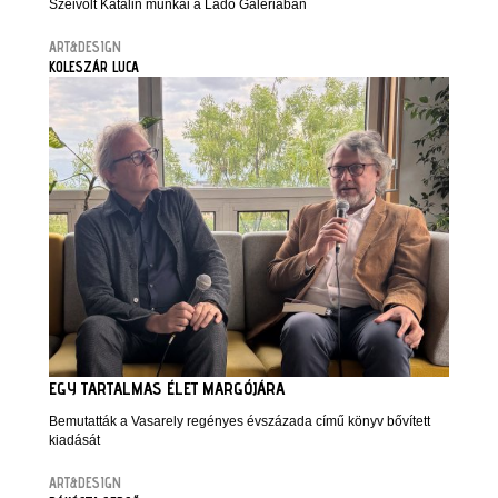
Szeivolt Katalin munkái a Ladó Galériában
ART&DESIGN
KOLESZÁR LUCA
EGY TARTALMAS ÉLET MARGÓJÁRA
Bemutatták a Vasarely regényes évszázada című könyv bővített
kiadását
ART&DESIGN