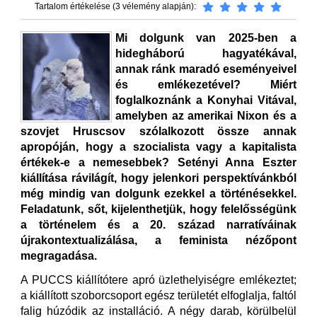
Tartalom értékelése (3 vélemény alapján):
Mi dolgunk van 2025-ben a
hidegháború hagyatékával,
annak ránk maradó eseményeivel
és emlékezetével? Miért
foglalkoznánk a Konyhai Vitával,
amelyben az amerikai Nixon és a
szovjet Hruscsov szólalkozott össze annak
apropóján, hogy a szocialista vagy a kapitalista
értékek-e a nemesebbek? Setényi Anna Eszter
kiállítása rávilágít, hogy jelenkori perspektívánkból
még mindig van dolgunk ezekkel a történésekkel.
Feladatunk, sőt, kijelenthetjük, hogy felelősségünk
a történelem és a 20. század narratíváinak
újrakontextualizálása, a feminista nézőpont
megragadása.
A PUCCS kiállítótere apró üzlethelyiségre emlékeztet;
a kiállított szoborcsoport egész területét elfoglalja, faltól
falig húzódik az installáció. A négy darab, körülbelül