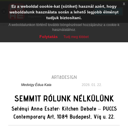
x
Ez a weboldal cookie-kat (sütiket) használ azért, hogy
PRAE.HU
×
TELEPÍTÉS
weboldalunk használata során a lehető legjobb élményt
Digital Evolution
Ingyenes - Google Play
tudjuk biztosítani.
A weboldalunkon történő további böngészéssel hozzájárulsz a cookie-k
használatához.
Folytatás
Tudj meg többet
ART&DESIGN
Medvigy Édua Kata
2026. 01. 22.
SEMMIT RÓLUNK NÉLKÜLÜNK
Setényi Anna Eszter: Kitchen Debate – PUCCS
Contemporary Art, 1084 Budapest, Víg u. 22.