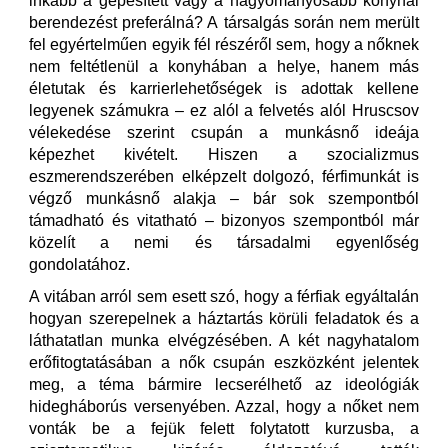
inkább a gépesített vagy a hagyományosabb konyhai
berendezést preferálná? A társalgás során nem merült
fel egyértelműen egyik fél részéről sem, hogy a nőknek
nem feltétlenül a konyhában a helye, hanem más
életutak és karrierlehetőségek is adottak kellene
legyenek számukra – ez alól a felvetés alól Hruscsov
vélekedése szerint csupán a munkásnő ideája
képezhet kivételt. Hiszen a szocializmus
eszmerendszerében elképzelt dolgozó, férfimunkát is
végző munkásnő alakja – bár sok szempontból
támadható és vitatható – bizonyos szempontból már
közelít a nemi és társadalmi egyenlőség
gondolatához.
A vitában arról sem esett szó, hogy a férfiak egyáltalán
hogyan szerepelnek a háztartás körüli feladatok és a
láthatatlan munka elvégzésében. A két nagyhatalom
erőfitogtatásában a nők csupán eszközként jelentek
meg, a téma bármire lecserélhető az ideológiák
hidegháborús versenyében. Azzal, hogy a nőket nem
vonták be a fejük felett folytatott kurzusba, a