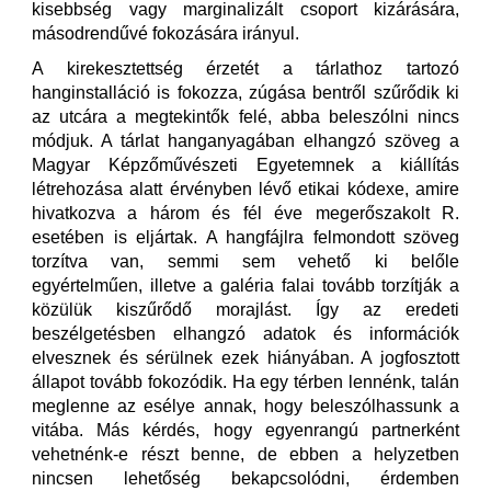
kisebbség vagy marginalizált csoport kizárására,
másodrendűvé fokozására irányul.
A kirekesztettség érzetét a tárlathoz tartozó
hanginstalláció is fokozza, zúgása bentről szűrődik ki
az utcára a megtekintők felé, abba beleszólni nincs
módjuk. A tárlat hanganyagában elhangzó szöveg a
Magyar Képzőművészeti Egyetemnek a kiállítás
létrehozása alatt érvényben lévő etikai kódexe, amire
hivatkozva a három és fél éve megerőszakolt R.
esetében is eljártak. A hangfájlra felmondott szöveg
torzítva van, semmi sem vehető ki belőle
egyértelműen, illetve a galéria falai tovább torzítják a
közülük kiszűrődő morajlást. Így az eredeti
beszélgetésben elhangzó adatok és információk
elvesznek és sérülnek ezek hiányában. A jogfosztott
állapot tovább fokozódik. Ha egy térben lennénk, talán
meglenne az esélye annak, hogy beleszólhassunk a
vitába. Más kérdés, hogy egyenrangú partnerként
vehetnénk-e részt benne, de ebben a helyzetben
nincsen lehetőség bekapcsolódni, érdemben