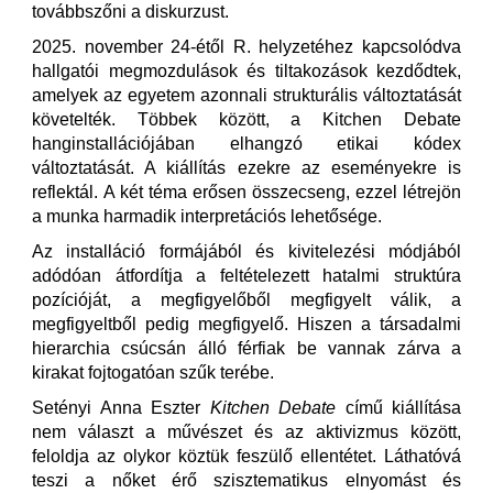
továbbszőni a diskurzust.
2025. november 24-étől R. helyzetéhez kapcsolódva
hallgatói megmozdulások és tiltakozások kezdődtek,
amelyek az egyetem azonnali strukturális változtatását
követelték. Többek között, a Kitchen Debate
hanginstallációjában elhangzó etikai kódex
változtatását. A kiállítás ezekre az eseményekre is
reflektál. A két téma erősen összecseng, ezzel létrejön
a munka harmadik interpretációs lehetősége.
Az installáció formájából és kivitelezési módjából
adódóan átfordítja a feltételezett hatalmi struktúra
pozícióját, a megfigyelőből megfigyelt válik, a
megfigyeltből pedig megfigyelő. Hiszen a társadalmi
hierarchia csúcsán álló férfiak be vannak zárva a
kirakat fojtogatóan szűk terébe.
Setényi Anna Eszter
Kitchen Debate
című kiállítása
nem választ a művészet és az aktivizmus között,
feloldja az olykor köztük feszülő ellentétet. Láthatóvá
teszi a nőket érő szisztematikus elnyomást és