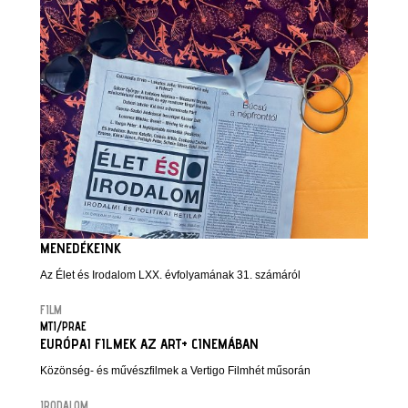
MENEDÉKEINK
Az Élet és Irodalom LXX. évfolyamának 31. számáról
FILM
MTI/PRAE
EURÓPAI FILMEK AZ ART+ CINEMÁBAN
Közönség- és művészfilmek a Vertigo Filmhét műsorán
IRODALOM