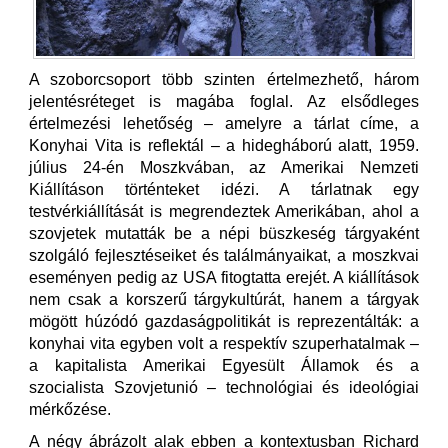
A szoborcsoport több szinten értelmezhető, három
jelentésréteget is magába foglal. Az elsődleges
értelmezési lehetőség – amelyre a tárlat címe, a
Konyhai Vita is reflektál – a hidegháború alatt, 1959.
július 24-én Moszkvában, az Amerikai Nemzeti
Kiállításon történteket idézi. A tárlatnak egy
testvérkiállítását is megrendeztek Amerikában, ahol a
szovjetek mutatták be a népi büszkeség tárgyaként
szolgáló fejlesztéseiket és találmányaikat, a moszkvai
eseményen pedig az USA fitogtatta erejét. A kiállítások
nem csak a korszerű tárgykultúrát, hanem a tárgyak
mögött húzódó gazdaságpolitikát is reprezentálták: a
konyhai vita egyben volt a respektív szuperhatalmak –
a kapitalista Amerikai Egyesült Államok és a
szocialista Szovjetunió – technológiai és ideológiai
mérkőzése.
A négy ábrázolt alak ebben a kontextusban Richard