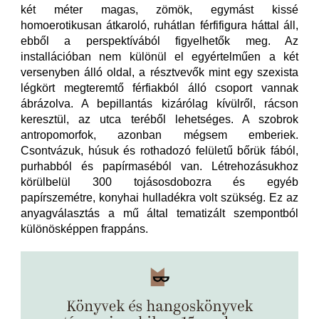
két méter magas, zömök, egymást kissé
homoerotikusan átkaroló, ruhátlan férfifigura háttal áll,
ebből a perspektívából figyelhetők meg. Az
installációban nem különül el egyértelműen a két
versenyben álló oldal, a résztvevők mint egy szexista
légkört megteremtő férfiakból álló csoport vannak
ábrázolva. A bepillantás kizárólag kívülről, rácson
keresztül, az utca teréből lehetséges. A szobrok
antropomorfok, azonban mégsem emberiek.
Csontvázuk, húsuk és rothadozó felületű bőrük fából,
purhabból és papírmaséból van. Létrehozásukhoz
körülbelül 300 tojásosdobozra és egyéb
papírszemétre, konyhai hulladékra volt szükség. Ez az
anyagválasztás a mű által tematizált szempontból
különösképpen frappáns.