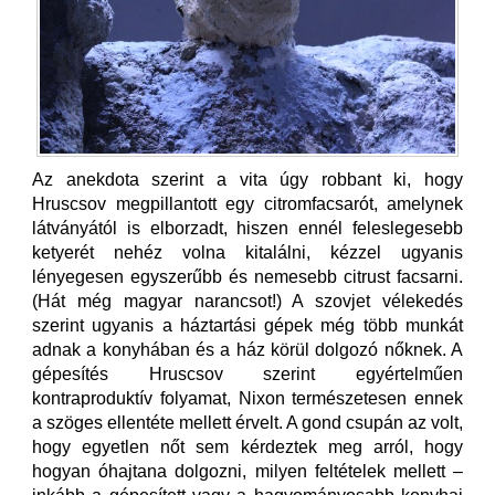
Az anekdota szerint a vita úgy robbant ki, hogy
Hruscsov megpillantott egy citromfacsarót, amelynek
látványától is elborzadt, hiszen ennél feleslegesebb
ketyerét nehéz volna kitalálni, kézzel ugyanis
lényegesen egyszerűbb és nemesebb citrust facsarni.
(Hát még magyar narancsot!) A szovjet vélekedés
szerint ugyanis a háztartási gépek még több munkát
adnak a konyhában és a ház körül dolgozó nőknek. A
gépesítés Hruscsov szerint egyértelműen
kontraproduktív folyamat, Nixon természetesen ennek
a szöges ellentéte mellett érvelt. A gond csupán az volt,
hogy egyetlen nőt sem kérdeztek meg arról, hogy
hogyan óhajtana dolgozni, milyen feltételek mellett –