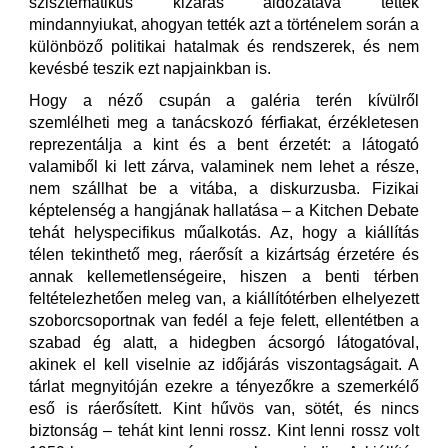
szisztematikus kizárás áldozatává tették
mindannyiukat, ahogyan tették azt a történelem során a
különböző politikai hatalmak és rendszerek, és nem
kevésbé teszik ezt napjainkban is.
Hogy a néző csupán a galéria terén kívülről
szemlélheti meg a tanácskozó férfiakat, érzékletesen
reprezentálja a kint és a bent érzetét: a látogató
valamiből ki lett zárva, valaminek nem lehet a része,
nem szállhat be a vitába, a diskurzusba. Fizikai
képtelenség a hangjának hallatása – a Kitchen Debate
tehát helyspecifikus műalkotás. Az, hogy a kiállítás
télen tekinthető meg, ráerősít a kizártság érzetére és
annak kellemetlenségeire, hiszen a benti térben
feltételezhetően meleg van, a kiállítótérben elhelyezett
szoborcsoportnak van fedél a feje felett, ellentétben a
szabad ég alatt, a hidegben ácsorgó látogatóval,
akinek el kell viselnie az időjárás viszontagságait. A
tárlat megnyitóján ezekre a tényezőkre a szemerkélő
eső is ráerősített. Kint hűvös van, sötét, és nincs
biztonság – tehát kint lenni rossz. Kint lenni rossz volt