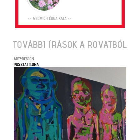
-- MEDVIGY ÉDUA KATA --
TOVÁBBI ÍRÁSOK A ROVATBÓL
ART&DESIGN
PUSZTAI ILONA