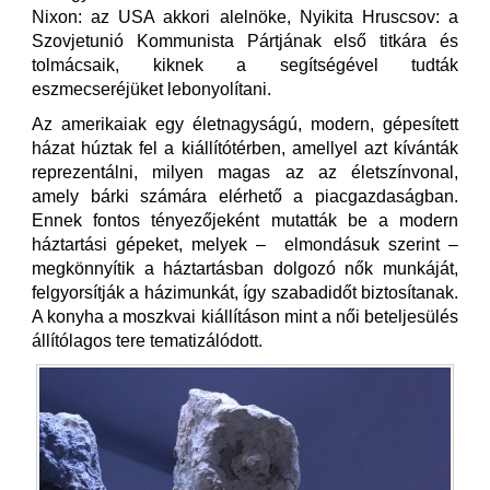
Nixon: az USA akkori alelnöke, Nyikita Hruscsov: a
Szovjetunió Kommunista Pártjának első titkára és
tolmácsaik, kiknek a segítségével tudták
eszmecseréjüket lebonyolítani.
Az amerikaiak egy életnagyságú, modern, gépesített
házat húztak fel a kiállítótérben, amellyel azt kívánták
reprezentálni, milyen magas az az életszínvonal,
amely bárki számára elérhető a piacgazdaságban.
Ennek fontos tényezőjeként mutatták be a modern
háztartási gépeket, melyek – elmondásuk szerint –
megkönnyítik a háztartásban dolgozó nők munkáját,
felgyorsítják a házimunkát, így szabadidőt biztosítanak.
A konyha a moszkvai kiállításon mint a női beteljesülés
állítólagos tere tematizálódott.