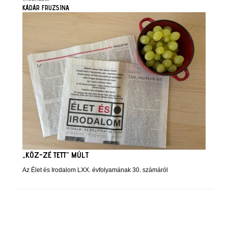
KÁDÁR FRUZSINA
„KÖZ-ZÉ TETT” MÚLT
Az Élet és Irodalom LXX. évfolyamának 30. számáról