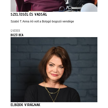
SZELÍDSÉG ÉS VADSÁG
Szabó T. Anna író volt a Bolygó bogozó vendége
GYEREK
BOZÓ BEA
ELBÚJOK VIRÁGNAK