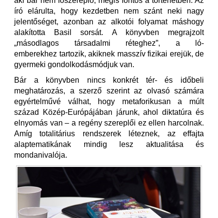
aki bár nem főszereplő, mégis fontos a történetben. Az
író elárulta, hogy kezdetben nem szánt neki nagy
jelentőséget, azonban az alkotói folyamat máshogy
alakította Basil sorsát. A könyvben megrajzolt
„másodlagos társadalmi réteghez”, a ló-
emberekhez tartozik, akiknek masszív fizikai erejük, de
gyermeki gondolkodásmódjuk van.
Bár a könyvben nincs konkrét tér- és időbeli
meghatározás, a szerző szerint az olvasó számára
egyértelművé válhat, hogy metaforikusan a múlt
század Közép-Európájában járunk, ahol diktatúra és
elnyomás van – a regény szereplői ez ellen harcolnak.
Amíg totalitárius rendszerek léteznek, az effajta
alaptematikának mindig lesz aktualitása és
mondanivalója.