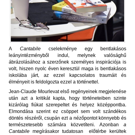
A
Cantabile
cselekménye egy bentlakásos
leányintézményből indul, melynek valósághű
ábrázolásához a szerzőnek személyes inspirációja is
volt, hiszen nyolc éven keresztül maga is bentlakásos
iskolába járt, az ezzel kapcsolatos traumáit és
élményeit is feldolgozta ezzel a történettel.
Jean-Claude Mourlevat első regényeinek megjelenése
után azt a kritikát kapta, hogy történeteiben szinte
kizárólag fiúkat szerepeltet és helyez középpontba.
Elmondása szerint ez csöppet sem volt szándékos
döntés részéről, csupán ezt a nézőpontot könnyebb és
természetesebb számára közvetíteni. Azonban
a
Cantabile
megírásakor tudatosan előtérbe kerültek