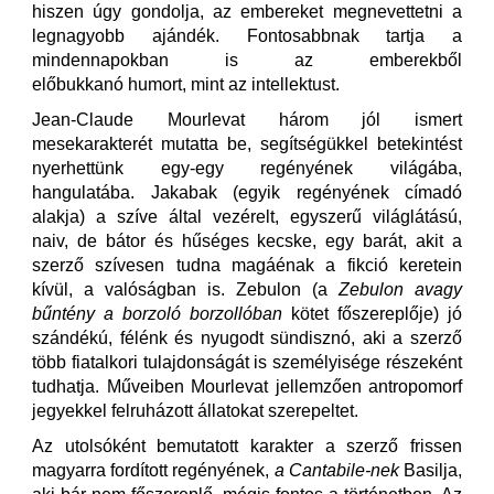
hiszen úgy gondolja, az embereket megnevettetni a
legnagyobb ajándék. Fontosabbnak tartja a
mindennapokban is az emberekből
előbukkanó humort, mint az intellektust.
Jean-Claude Mourlevat három jól ismert
mesekarakterét mutatta be, segítségükkel betekintést
nyerhettünk egy-egy regényének világába,
hangulatába. Jakabak (egyik regényének címadó
alakja) a szíve által vezérelt, egyszerű világlátású,
naiv, de bátor és hűséges kecske, egy barát, akit a
szerző szívesen tudna magáénak a fikció keretein
kívül, a valóságban is. Zebulon (a
Zebulon avagy
b
ű
ntény a borzoló borzollóban
kötet főszereplője) jó
szándékú, félénk és nyugodt sündisznó, aki a szerző
több fiatalkori tulajdonságát is személyisége részeként
tudhatja. Műveiben Mourlevat jellemzően antropomorf
jegyekkel felruházott állatokat szerepeltet.
Az utolsóként bemutatott karakter a szerző frissen
magyarra fordított regényének,
a Cantabile-nek
Basilja,