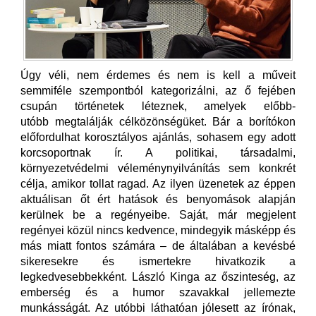
Úgy véli, nem érdemes és nem is kell a műveit
semmiféle szempontból kategorizálni, az ő fejében
csupán történetek léteznek, amelyek előbb-
utóbb megtalálják célközönségüket. Bár a borítókon
előfordulhat korosztályos ajánlás, sohasem egy adott
korcsoportnak ír. A politikai, társadalmi,
környezetvédelmi véleménynyilvánítás sem konkrét
célja, amikor tollat ragad. Az ilyen üzenetek az éppen
aktuálisan őt ért hatások és benyomások alapján
kerülnek be a regényeibe. Saját, már megjelent
regényei közül nincs kedvence, mindegyik másképp és
más miatt fontos számára – de általában a kevésbé
sikeresekre és ismertekre hivatkozik a
legkedvesebbekként. László Kinga az őszinteség, az
emberség és a humor szavakkal jellemezte
munkásságát. Az utóbbi láthatóan jólesett az írónak,