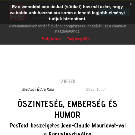
x
Ez a weboldal cookie-kat (sütiket) használ azért, hogy
PRAE.HU
×
TELEPÍTÉS
weboldalunk használata során a lehető legjobb élményt
Digital Evolution
Ingyenes - Google Play
tudjuk biztosítani.
A weboldalunkon történő további böngészéssel hozzájárulsz a cookie-k
használatához.
Folytatás
Tudj meg többet
GYEREK
Medvigy Édua Kata
2022. 10. 04.
ŐSZINTESÉG, EMBERSÉG ÉS
HUMOR
PesText beszélgetés Jean-Claude Mourlevat-val
a Könyvfesztiválon