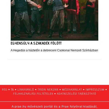
EGYENSÚLY A SZAKADÉK FÖLÖTT
A Hegedüs a háztetőn a debreceni Csokonai Nemzeti Színházban
RSS
•
1%
•
LINKAJÁNLÓ
•
ÍRJON NEKÜNK
•
MÉDIAAJÁNLAT
•
IMPRESSZUM
•
FELHASZNÁLÁSI FELTÉTELEK
•
ADATKEZELÉSI TÁJÉKOZTATÓ
A prae.hu művészeti portál és a Prae folyóirat kiadását,