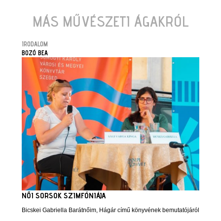
MÁS MŰVÉSZETI ÁGAKRÓL
IRODALOM
BOZÓ BEA
NŐI SORSOK SZIMFÓNIÁJA
Bicskei Gabriella Barátnőim, Hágár című könyvének bemutatójáról