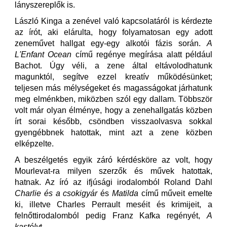
lányszereplők is.
László Kinga a zenével való kapcsolatáról is kérdezte
az írót, aki elárulta, hogy folyamatosan egy adott
zeneművet hallgat egy-egy alkotói fázis során.
A
L'Enfant Ocean
című regénye megírása alatt például
Bachot. Úgy véli, a zene által eltávolodhatunk
magunktól, segítve ezzel kreatív működésünket;
teljesen más mélységeket és magasságokat járhatunk
meg elménkben, miközben szól egy dallam. Többször
volt már olyan élménye, hogy a zenehallgatás közben
írt sorai később, csöndben visszaolvasva sokkal
gyengébbnek hatottak, mint azt a zene közben
elképzelte.
A beszélgetés egyik záró kérdésköre az volt, hogy
Mourlevat-ra milyen szerzők és művek hatottak,
hatnak. Az író az ifjúsági irodalomból Roland Dahl
Charlie és a csokigyár
és
Matilda
című műveit emelte
ki, illetve Charles Perrault meséit és krimijeit, a
felnőttirodalomból pedig Franz Kafka regényét,
A
kastély
t.