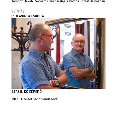
Tarnóczi Jakab Rekviem című darabja a Katona József Színázban
SZÍNHÁZ
CSEH ANDREA IZABELLA
STABIL KÖZÉPERŐ
Interjú Czeizel Gábor rendezővel