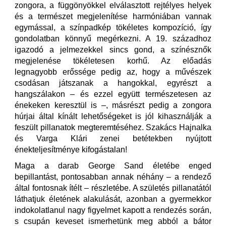
zongora, a függönyökkel elválasztott rejtélyes helyek
és a természet megjelenítése harmóniában vannak
egymással, a színpadkép tökéletes kompozíció, így
gondolatban könnyű megérkezni. A 19. századhoz
igazodó a jelmezekkel sincs gond, a színésznők
megjelenése tökéletesen korhű. Az előadás
legnagyobb erőssége pedig az, hogy a művészek
csodásan játszanak a hangokkal, egyrészt a
hangszálakon – és ezzel együtt természetesen az
énekeken keresztül is –, másrészt pedig a zongora
húrjai által kínált lehetőségeket is jól kihasználják a
feszült pillanatok megteremtéséhez. Szakács Hajnalka
és Varga Klári zenei betétekben nyújtott
énekteljesítménye kifogástalan!
Maga a darab George Sand életébe enged
bepillantást, pontosabban annak néhány – a rendező
által fontosnak ítélt – részletébe. A születés pillanatától
láthatjuk életének alakulását, azonban a gyermekkor
indokolatlanul nagy figyelmet kapott a rendezés során,
s csupán keveset ismerhetünk meg abból a bátor