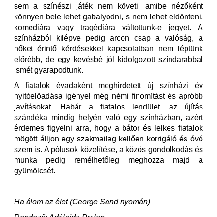
sem a színészi játék nem követi, amibe nézőként
könnyen bele lehet gabalyodni, s nem lehet eldönteni,
komédiára vagy tragédiára váltottunk-e jegyet. A
színházból kilépve pedig arcon csap a valóság, a
nőket érintő kérdésekkel kapcsolatban nem léptünk
előrébb, de egy kevésbé jól kidolgozott színdarabbal
ismét gyarapodtunk.
A fiatalok évadaként meghirdetett új színházi év
nyitóelőadása igényel még némi finomítást és apróbb
javításokat. Habár a fiatalos lendület, az újítás
szándéka mindig helyén való egy színházban, azért
érdemes figyelni arra, hogy a bátor és lelkes fiatalok
mögött álljon egy szakmailag kellően korrigáló és óvó
szem is. A pólusok közelítése, a közös gondolkodás és
munka pedig remélhetőleg meghozza majd a
gyümölcsét.
Ha álom az élet (George Sand nyomán)