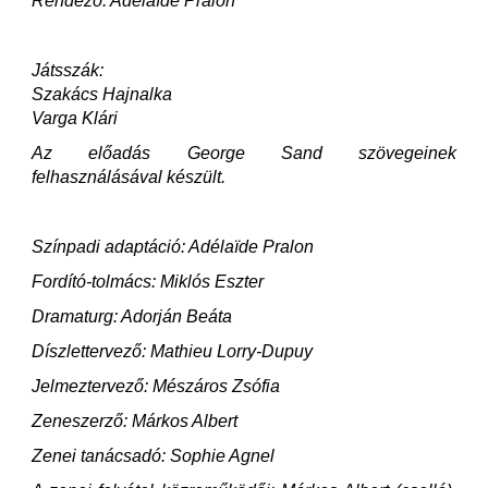
Rendező: Adélaïde Pralon
Játsszák:
Szakács Hajnalka
Varga Klári
Az előadás George Sand szövegeinek
felhasználásával készült.
Színpadi adaptáció: Adélaïde Pralon
Fordító-tolmács: Miklós Eszter
Dramaturg: Adorján Beáta
Díszlettervező: Mathieu Lorry-Dupuy
Jelmeztervező: Mészáros Zsófia
Zeneszerző: Márkos Albert
Zenei tanácsadó: Sophie Agnel