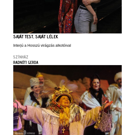
SAJÁT TEST, SAJÁT LÉLEK
Interjú a Hosszú virágzás alkotóival
SZÍNHÁZ
RADNÓTI GERDA