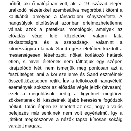
nőből, aki ő valójában volt, aki a 19. század elején
uralkodó nézetekkel szembeállva megpróbált kitörni a
kalitkából, amelybe a társadalom kényszerítette. A
hangsúlyok eltolásával azonban értelmezhetetlenné
válnak azok a patetikus monológok, amelyek az
előadás vége felé közeledve valami fajta
zaklatottságra és a szabadság-, valamint a
kitörésvágyra utalnak. Sand egész életében küzdött a
mesterségesen létrehozott, nőket korlátozó határok
ellen, s mivel életének nem láthatjuk egy szépen
kirajzolódó ívét, nem ismerjük meg pontosan azt a
feszültséget, ami a kor szelleme és Sand eszméinek
összeütközésében rejlik. Így a felfokozott hangvételű
események sokszor az előadás végét jelzik (tévesen),
ezek a megoldások pedig a figyelmet megtörve
zökkentenek ki, késztetnek újabb keresésre fogódzók
nélkül. Talán éppen ez lehetett az oka, hogy a valós
befejezés már senkinek nem volt egyértelmű, így a
játékot megköszönve a nézők tapsa kínosan sokáig
váratott magára.