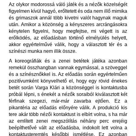
Az olykor modorossá váló játék és a nézők közelségét
figyelmen kívül hagyó, erőltetett és oda nem illő mimika
és grimaszok annál több kivetni valót hagynak maguk
után. Amikor a közönség a kényszeres arcrángásokra
kénytelen figyelni, hogy megfejtse, mi végett is az
erőlködés, az előadásban történő elmélyülés helyett,
akkor egyértelművé válik, hogy a választott tér és a
színészi munka nem illik össze.
A koreográfiák és a zenei betétek játéka azonban
remekül összhangban vannak egymással, a szöveggel
és a színésznőkkel is. Az előadás során egyértelműen
pozitívumként könyvelhető el, hogy egy rövid énekes
betét során Varga Klári a közönséggel is kontaktusba
próbál lépni, s énekét a nézők soraiból kiválasztott két
férfinak szegezi, már-már zavarba ejtően. Ez a
pikantéria az előadás előnyére válik. A produkció kis
tere akár több nézői kontaktust is elbírt volna, s ha már
az említett zenei megszólítás néhány perc erejéig
beépíthetővé vált az előadásba, indokolt lett volna a
kontaktusteremtés későbbi ismétlése. Ez azonban