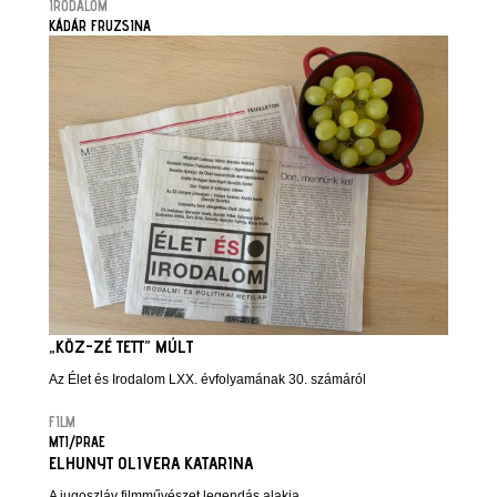
IRODALOM
KÁDÁR FRUZSINA
„KÖZ-ZÉ TETT” MÚLT
Az Élet és Irodalom LXX. évfolyamának 30. számáról
FILM
MTI/PRAE
ELHUNYT OLIVERA KATARINA
A jugoszláv filmművészet legendás alakja