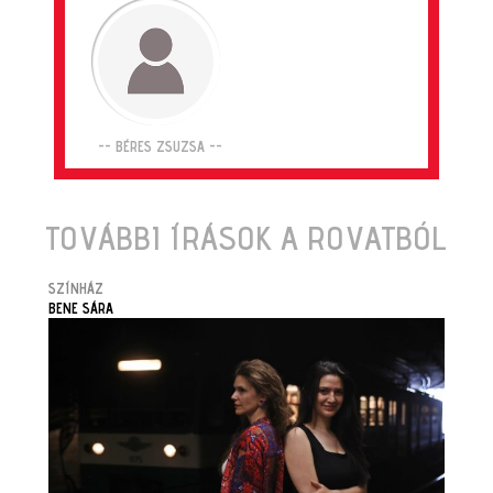
-- BÉRES ZSUZSA --
TOVÁBBI ÍRÁSOK A ROVATBÓL
SZÍNHÁZ
BENE SÁRA