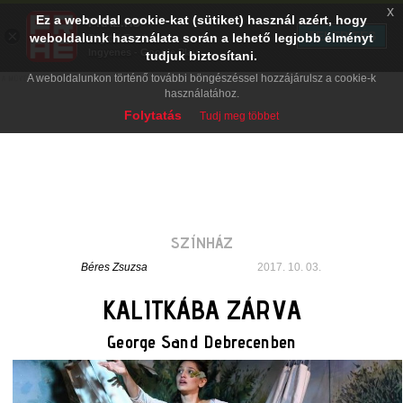
x
Ez a weboldal cookie-kat (sütiket) használ azért, hogy
PRAE.HU
×
TELEPÍTÉS
weboldalunk használata során a lehető legjobb élményt
Digital Evolution
Ingyenes - Google Play
tudjuk biztosítani.
A weboldalunkon történő további böngészéssel hozzájárulsz a cookie-k
használatához.
Folytatás
Tudj meg többet
SZÍNHÁZ
Béres Zsuzsa
2017. 10. 03.
KALITKÁBA ZÁRVA
George Sand Debrecenben