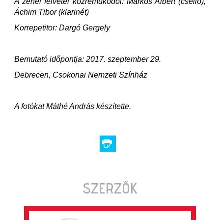
A zenei felvétel közreműködői: Márkos Albert (cselló),
Áchim Tibor (klarinét)
Korrepetitor: Dargó Gergely
Bemutató időpontja: 2017. szeptember 29.
Debrecen, Csokonai Nemzeti Színház
A fotókat Máthé András készítette.
SZERZŐK