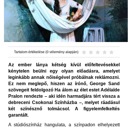
Tartalom értékelése (0 vélemény alapján):
Az ember lánya kétség kívül előfeltevésekkel
kénytelen beülni egy olyan előadásra, amelyet
leginkább annak nőiségével próbálnak reklámozni.
Ez nem meglepő, hiszen az írónő, George Sand
szövegeit feldolgozó Ha álom az élet estet Adélaïde
Pralon rendezte – aki idén harmadjára tért vissza a
debreceni Csokonai Színházba –, melyet ráadásul
két színésznő tolmácsol. A figyelemfelkeltés
garantált.
A stúdiószínház hangulata, a színpadon elhelyezett