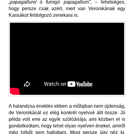
„papagallum/ ó fumigó papagallum”
, – lehetséges,
hogy persze csak azért, mert van Veronikának egy
Kassákot feldolgozó zenekara is.
A halandzsa éneklés ebben a műfajban nem újdonság,
de Veronikánál ez elég konkrét nyelvvé állt össze. Jó
példa volt erre az egyik szólóáriája, ami közben el is
gondolkodtam, hogy lehet olyan nyelven énekel, amiről
még hírből sem hallottam. Most persze úgy néz ki,