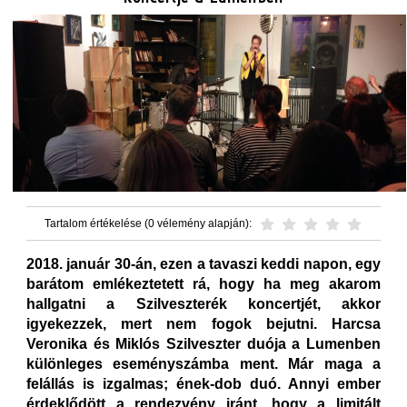
Tartalom értékelése (0 vélemény alapján):
2018. január 30-án, ezen a tavaszi keddi napon, egy
barátom emlékeztetett rá, hogy ha meg akarom
hallgatni a Szilveszterék koncertjét, akkor
igyekezzek, mert nem fogok bejutni. Harcsa
Veronika és Miklós Szilveszter duója a Lumenben
különleges eseményszámba ment. Már maga a
felállás is izgalmas; ének-dob duó. Annyi ember
érdeklődött a rendezvény iránt, hogy a limitált