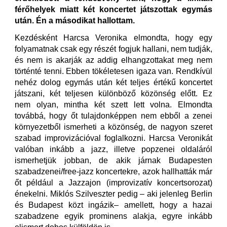
férőhelyek miatt két koncertet játszottak egymás
után. Én a másodikat hallottam.
Kezdésként Harcsa Veronika elmondta, hogy egy
folyamatnak csak egy részét fogjuk hallani, nem tudják,
és nem is akarják az addig elhangzottakat meg nem
történté tenni. Ebben tökéletesen igaza van. Rendkívül
nehéz dolog egymás után két teljes értékű koncertet
játszani, két teljesen különböző közönség előtt. Ez
nem olyan, mintha két szett lett volna. Elmondta
továbbá, hogy őt tulajdonképpen nem ebből a zenei
környezetből ismerheti a közönség, de nagyon szeret
szabad improvizációval foglalkozni. Harcsa Veronikát
valóban inkább a jazz, illetve popzenei oldaláról
ismerhetjük jobban, de akik járnak Budapesten
szabadzenei/free-jazz koncertekre, azok hallhatták már
őt például a Jazzajon (improvizatív koncertsorozat)
énekelni. Miklós Szilveszter pedig – aki jelenleg Berlin
és Budapest közt ingázik– amellett, hogy a hazai
szabadzene egyik prominens alakja, egyre inkább