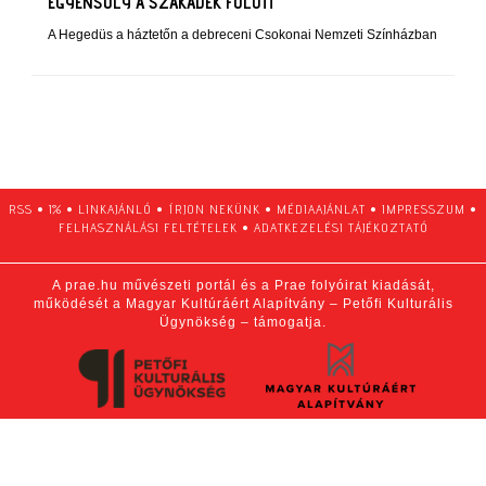
EGYENSÚLY A SZAKADÉK FÖLÖTT
A Hegedüs a háztetőn a debreceni Csokonai Nemzeti Színházban
RSS
•
1%
•
LINKAJÁNLÓ
•
ÍRJON NEKÜNK
•
MÉDIAAJÁNLAT
•
IMPRESSZUM
•
FELHASZNÁLÁSI FELTÉTELEK
•
ADATKEZELÉSI TÁJÉKOZTATÓ
A prae.hu művészeti portál és a Prae folyóirat kiadását,
működését a Magyar Kultúráért Alapítvány – Petőfi Kulturális
Ügynökség – támogatja.