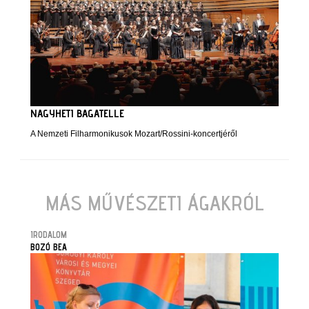
NAGYHETI BAGATELLE
A Nemzeti Filharmonikusok Mozart/Rossini-koncertjéről
MÁS MŰVÉSZETI ÁGAKRÓL
IRODALOM
BOZÓ BEA