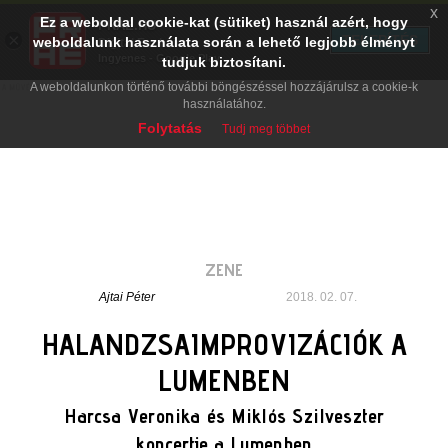
x
Ez a weboldal cookie-kat (sütiket) használ azért, hogy
PRAE.HU
×
TELEPÍTÉS
weboldalunk használata során a lehető legjobb élményt
Digital Evolution
Ingyenes - Google Play
tudjuk biztosítani.
A weboldalunkon történő további böngészéssel hozzájárulsz a cookie-k
használatához.
Folytatás
Tudj meg többet
ZENE
Ajtai Péter
2018. 02. 07.
HALANDZSAIMPROVIZÁCIÓK A
LUMENBEN
Harcsa Veronika és Miklós Szilveszter
koncertje a Lumenben