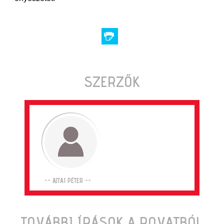
SZERZŐK
-- AJTAI PÉTER --
TOVÁBBI ÍRÁSOK A ROVATBÓL