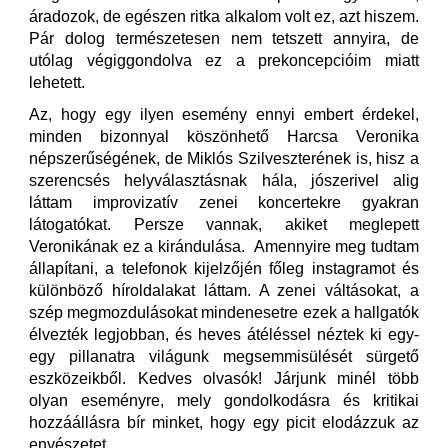
áradozok, de egészen ritka alkalom volt ez, azt hiszem.
Pár dolog természetesen nem tetszett annyira, de
utólag végiggondolva ez a prekoncepcióim miatt
lehetett.
Az, hogy egy ilyen esemény ennyi embert érdekel,
minden bizonnyal köszönhető Harcsa Veronika
népszerűségének, de Miklós Szilveszterének is, hisz a
szerencsés helyválasztásnak hála, jószerivel alig
láttam improvizatív zenei koncertekre gyakran
látogatókat. Persze vannak, akiket meglepett
Veronikának ez a kirándulása. Amennyire meg tudtam
állapítani, a telefonok kijelzőjén főleg instagramot és
különböző híroldalakat láttam. A zenei váltásokat, a
szép megmozdulásokat mindenesetre ezek a hallgatók
élvezték legjobban, és heves átéléssel néztek ki egy-
egy pillanatra világunk megsemmisülését sürgető
eszközeikből. Kedves olvasók! Járjunk minél több
olyan eseményre, mely gondolkodásra és kritikai
hozzáállásra bír minket, hogy egy picit elodázzuk az
enyészetet.