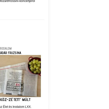
Mozart/Rossini-koncertjéről
IRODALOM
KÁDÁR FRUZSINA
„KÖZ-ZÉ TETT” MÚLT
Az Élet és Irodalom LXX.