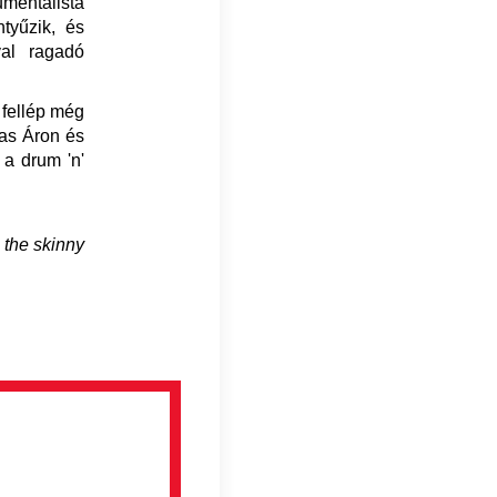
mentalista
ntyűzik, és
val ragadó
 fellép még
las Áron és
 a drum 'n'
 the skinny