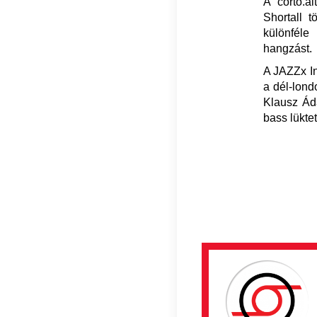
A corto.a
Shortall t
különféle
hangzást.
A JAZZx In
a dél-lond
Klausz Ádá
bass lükte