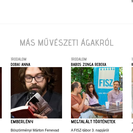
MÁS MŰVÉSZETI ÁGAKRÓL
IRODALOM
IRODALOM
DOBAI ANNA
BABOS ZONGA REBEKA
EMBERLÉNY
MEGTALÁLT TÖRTÉNETEK
Böszörményi Márton Fenevad
A FISZ-tábor 3. napjáról