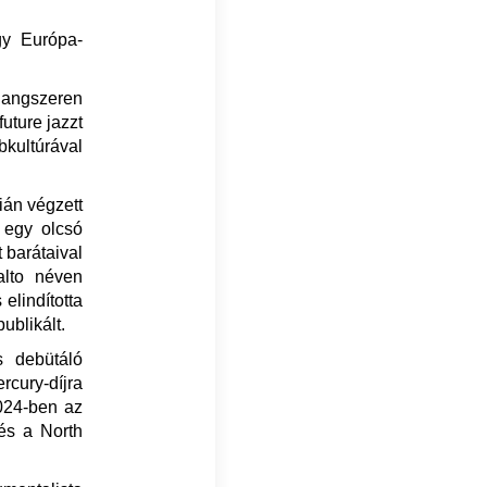
gy Európa-
 hangszeren
future jazzt
bkultúrával
ián végzett
 egy olcsó
 barátaival
.alto néven
 elindította
ublikált.
s debütáló
rcury-díjra
2024-ben az
 és a North