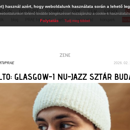
et) használ azért, hogy weboldalunk használata során a lehető leg
DESIGN
ÉPÍTÉSZET
SZÍNHÁZ
ZENE
FILM
GYEREK
K
weboldalunkon történő további böngészéssel hozzájárulsz a cookie-k használatáh
iók
blog
PRAE folyóirat
petíció
lapcsalád
könyvek
hírl
Folytatás
Tudj meg többet
ZENE
TI/PRAE
2026. 02. 
LTO: GLASGOW-I NU-JAZZ SZTÁR BU