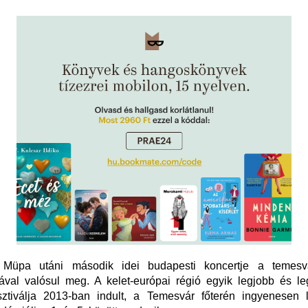
o Müpa utáni második idei budapesti koncertje a temes
ával valósul meg. A kelet-európai régió egyik legjobb és le
sztiválja 2013-ban indult, a Temesvár főterén ingyenesen l