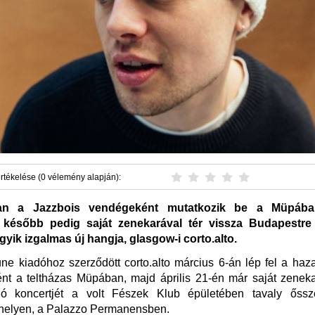
rtékelése (0 vélemény alapján):
an a Jazzbois vendégeként mutatkozik be a Müpába
 később pedig saját zenekarával tér vissza Budapestre 
yik izgalmas új hangja, glasgow-i corto.alto.
ne kiadóhoz szerződött corto.alto március 6-án lép fel a haz
nt a teltházas Müpában, majd április 21-én már saját zeneka
ló koncertjét a volt Fészek Klub épületében tavaly őssze
helyen, a Palazzo Permanensben.