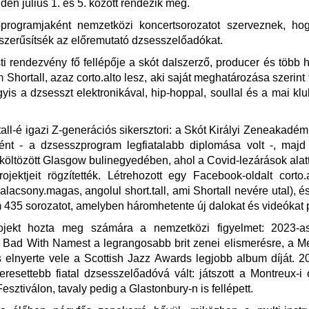
dén július 1. és 5. között rendezik meg.
programjaként nemzetközi koncertsorozatot szerveznek, ho
szerűsítsék az előremutató dzsesszelőadókat.
i rendezvény fő fellépője a skót dalszerző, producer és több
 Shortall, azaz corto.alto lesz, aki saját meghatározása szerint 
agyis a dzsesszt elektronikával, hip-hoppal, soullal és a mai klu
all-é igazi Z-generációs sikersztori: a Skót Királyi Zeneakadém
ént - a dzsesszprogram legfiatalabb diplomása volt -, majd
 költözött Glasgow bulinegyedében, ahol a Covid-lezárások alatt
jektjeit rögzítették. Létrehozott egy Facebook-oldalt corto
lacsony.magas, angolul short.tall, ami Shortall nevére utal), és
m 435 sorozatot, amelyben háromhetente új dalokat és videókat p
ojekt hozta meg számára a nemzetközi figyelmet: 2023-a
 Bad With Namest a legrangosabb brit zenei elismerésre, a Me
és elnyerte vele a Scottish Jazz Awards legjobb album díját. 
eresettebb fiatal dzsesszelőadóvá vált: játszott a Montreux-i
esztiválon, tavaly pedig a Glastonbury-n is fellépett.