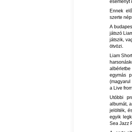
eseményt i
Ennek elő
szerte nép
A budapest
játszó Liam
játszik, v
ötvözi.
Liam Short
harsonásk
albérletbe
egymás pro
(magyarul a
a Live fro
Utóbbi pr
albumát, a
jelölték, 
egyik legk
Sea Jazz F