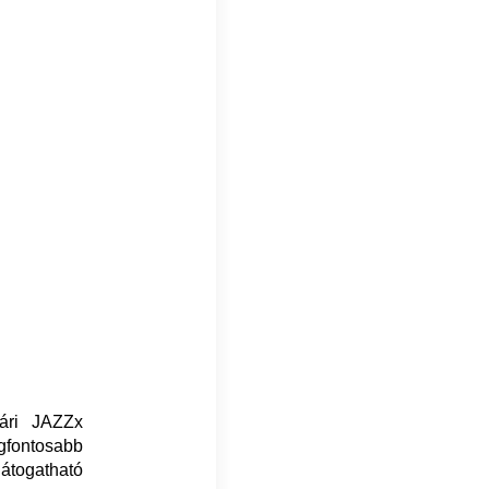
vári JAZZx
gfontosabb
átogatható