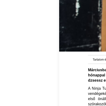
Tartalom é
Márciusb
hónappal
dzsessz eg
A Ninja Tu
vendégeké
első önál
szórakozó