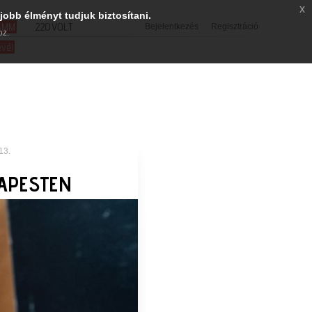
x
jobb élményt tudjuk biztosítani.
SMM
220VOLT
Bejelentkezés
Regisztráció
oz.
evél
13.
DAPESTEN