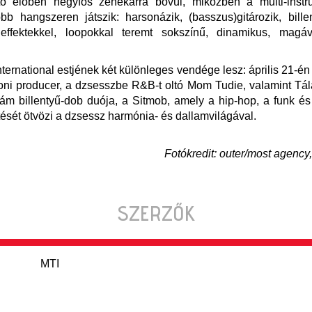
lto élőben négyfős zenekarrá bővül, miközben a multi-instru
öbb hangszeren játszik: harsonázik, (basszus)gitározik, bille
 effektekkel, loopokkal teremt sokszínű, dinamikus, magá
ternational estjének két különleges vendége lesz: április 21-én
oni producer, a dzsesszbe R&B-t oltó Mom Tudie, valamint Tá
m billentyű-dob duója, a Sitmob, amely a hip-hop, a funk és
tését ötvözi a dzsessz harmónia- és dallamvilágával.
Fotókredit: outer/most agency,
SZERZŐK
MTI