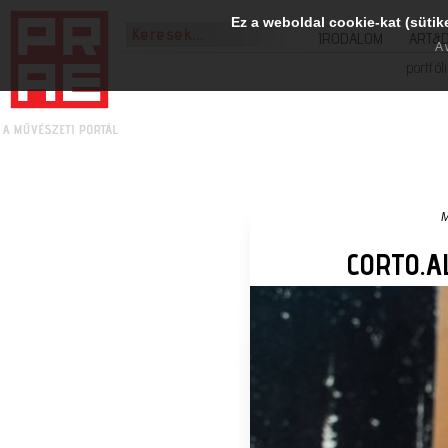
Ez a weboldal cookie-kat (sütik
IRODALOM
ART&
A 
portfól
M
CORTO.A