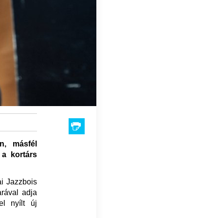
n, másfél
a kortárs
ai Jazzbois
rával adja
l nyílt új