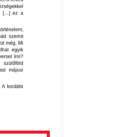
ézségekkel
k […] ez a
örténelem,
ád szerint
rül még. Mi
dhat egyik
rset írni?
 szülőföld
ast májusi
 A korábbi