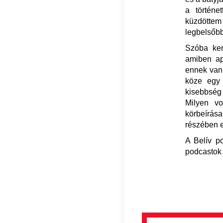
a történe
küzdöttem
legbelsőbb
Szóba ker
amiben ap
ennek van 
köze egy 
kisebbség
Milyen vo
körbeírás
részében e
A Belív p
podcastok