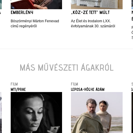
A
EMBERLÉNY
„KÖZ-ZÉ TETT” MÚLT
Böszörményi Márton Fenevad
Az Élet és Irodalom LXX.
című regényéről
évfolyamának 30. számáról
MÁS MŰVÉSZETI ÁGAKRÓL
FILM
FILM
MTI/PRAE
LEPOSA-HŐGYE ÁDÁM