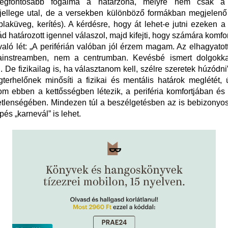
legfontosabb fogalma a határzóna, melyre nem csak 
jellege utal, de a versekben különböző formákban megjelenő
blaküveg, kerítés). A kérdésre, hogy át lehet-e jutni ezeken a
d határozott igennel válaszol, majd kifejti, hogy számára komfor
 való lét: „A periférián valóban jól érzem magam. Az elhagyatot
nstreamben, nem a centrumban. Kevésbé ismert dolgokka
i. De fizikailag is, ha választanom kell, szélre szeretek húzódni
erhelőnek minősíti a fizikai és mentális határok meglétét, 
om ebben a kettősségben létezik, a periféria komfortjában és
etlenségében. Mindezen túl a beszélgetésben az is bebizonyo
pés „karnevál” is lehet.