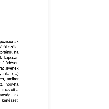
 pozíciónak
áról szólal
örténik, ha
ek kapcsán
emlélődésen
a: „Ilyenek
yunk. (…)
es, amikor
az, hogyha
nincs ott a
lanság az
kertészeti