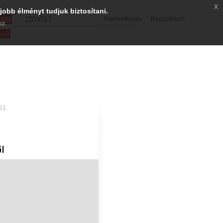
x
jobb élményt tudjuk biztosítani.
SMM
220VOLT
Bejelentkezés
Regisztráció
oz.
evél
21.
l