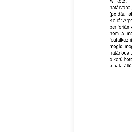
A kötet 
határvonal
(például a
Kollár Árpá
periférián
nem a mai
foglalkozn
mégis megt
határfogal
elkerülhet
a határátlé