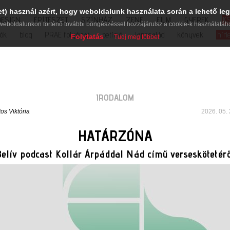
et) használ azért, hogy weboldalunk használata során a lehető leg
DESIGN
ÉPÍTÉSZET
SZÍNHÁZ
ZENE
FILM
GYEREK
K
weboldalunkon történő további böngészéssel hozzájárulsz a cookie-k használatáh
iók
blog
PRAE folyóirat
petíció
lapcsalád
könyvek
hírl
Folytatás
Tudj meg többet
IRODALOM
os Viktória
2026. 05. 
HATÁRZÓNA
Belív podcast Kollár Árpáddal Nád című verseskötetérő