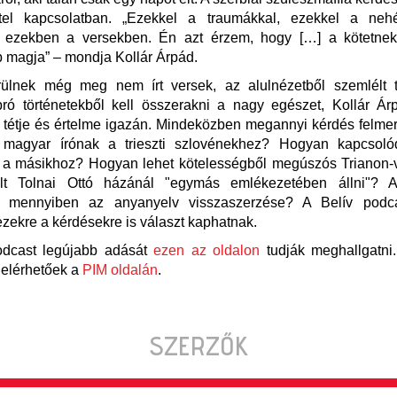
ttel kapcsolatban. „Ezekkel a traumákkal, ezekkel a neh
 ezekben a versekben. Én azt érzem, hogy […] a kötetne
 magja” – mondja Kollár Árpád.
ülnek még meg nem írt versek, az alulnézetből szemlélt t
ró történetekből kell összerakni a nagy egészet, Kollár Árp
tétje és értelme igazán. Mindeközben megannyi kérdés felme
magyar írónak a trieszti szlovénekhez? Hogyan kapcsoló
 a másikhoz? Hogyan lehet kötelességből megúszós Trianon-ve
lt Tolnai Ottó házánál "egymás emlékezetében állni"? A
a mennyiben az anyanyelv visszaszerzése? A Belív podc
zekre a kérdésekre is választ kaphatnak.
odcast legújabb adását
ezen az oldalon
tudják meghallgatni.
 elérhetőek a
PIM oldalán
.
SZERZŐK