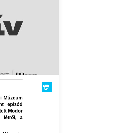
lmi Múzeum
nt epizód
tett Modor
létről, a