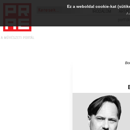
Ez a weboldal cookie-kat (sütik
IRODALOM
ART&
A 
portfól
Bot