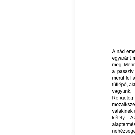
A nád emel
egyaránt m
meg. Menny
a passzív
merül fel 
túllépő, a
vagyunk,
Rengeteg 
mozaiksze
valakinek 
kétely. 
alaptermé
nehézségei