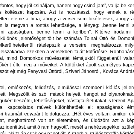
fontos, hogy jól csináljam, hanem hogy csináljam”, vallja be ke
 költészet kapcsán. Azt is hozzáteszi, hogy ennek a ré
etlen eleme a hiba, ahogy a versei sem tökéletesek, ahogy 
ben is megvan a rontás lehetősége, a lényeg: „benne lenni a
ni apaságban, benne lenni a kertben”. Kitérve irodalmi 
 különös jelentőséget tölt be számára Tolnai Ottó és Domonk
lkerülhetetlenül rátelepszik a verseire, meghatározza mily
 elszakadva ezekben a versekben talált kötődésre. Robbanáso
ai, mind Domonkos művészetét, témájuktól függetlenül valam
őként élte meg a műveiket. A költőkkel ápolt személyes kapcs
szót ejt még Fenyvesi Ottóról, Sziveri Jánosról, Kovács Andrá
el, emlékezés, felidézés, elmúlással szembeni kiállás jelle
seit. Megszólít és szól mások helyett, hangot ad olyanoknak
ukért beszélni, lehetőségeket, másfajta életutakat is teremt. A
ral kapcsolatos művek különíthetőek el: apaságának él
i traumáit egyaránt feldolgozza. „Hét éves voltam, amikor el
t, meghatározó volt az életemben, és üldözöm azt a kép
az identitást, amit ő rám hagyott”, mesél a nehézségekkel szület
ról, aki talán csak egy napot élt. A szerbiai szülészmaffia kérdésé