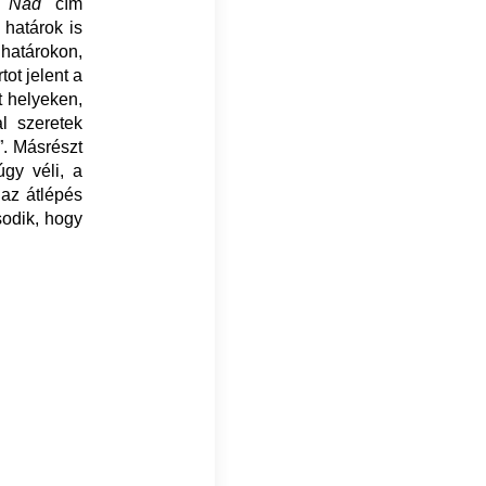
a
Nád
cím
 határok is
 határokon,
tot jelent a
t helyeken,
l szeretek
”. Másrészt
úgy véli, a
 az átlépés
sodik, hogy