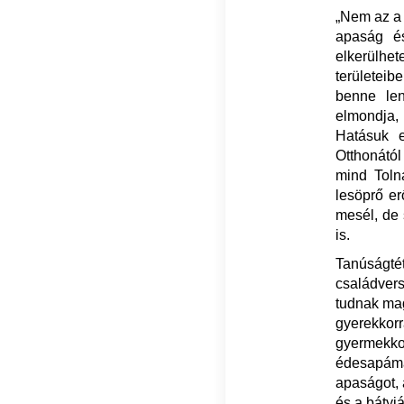
„Nem az a 
apaság és
elkerülhet
területei
benne len
elmondja,
Hatásuk e
Otthonától
mind Toln
lesöprő er
mesél, de 
is.
Tanúságtét
családver
tudnak mag
gyerekkor
gyermekkor
édesapáma
apaságot, 
és a bátyjá