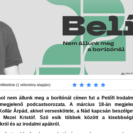
rtékelése (1 vélemény alapján):
hol nem állunk meg a borítónál címen fut a Petőfi Iroda
megjelenő podcastsorozata. A március 18-án megjele
ollár Árpád, akivel verseskötete, a Nád kapcsán beszélge
s Mezei Kristóf. Szó esik többek között a kisebbségi 
ról és az irodalmi apákról.