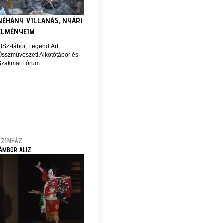
NÉHÁNY VILLANÁS, NYÁRI
ÉLMÉNYEIM
FISZ-tábor, Legend’Art
Összművészeti Alkotótábor és
Szakmai Fórum
SZÍNHÁZ
JÁMBOR ALIZ