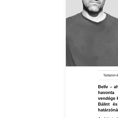
Tartalom é
Belív – a
havonta 
vendége K
Bálint é
határzónák