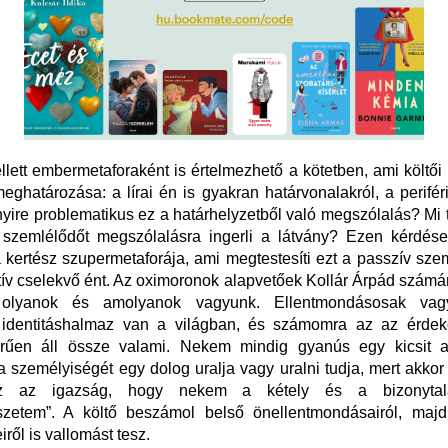
lett embermetaforaként is értelmezhető a kötetben, ami költői
eghatározása: a lírai én is gyakran határvonalakról, a periféri
ire problematikus ez a határhelyzetből való megszólalás? Mi t
 szemlélődőt megszólalásra ingerli a látvány? Ezen kérdés
a kertész szupermetaforája, ami megtestesíti ezt a passzív sz
ktív cselekvő ént. Az oximoronok alapvetőek Kollár Árpád számár
 olyanok és amolyanok vagyunk. Ellentmondásosak vag
identitáshalmaz van a világban, és számomra az az érdek
rűen áll össze valami. Nekem mindig gyanús egy kicsit 
a személyiségét egy dolog uralja vagy uralni tudja, mert akkor 
Az az igazság, hogy nekem a kétely és a bizonyta
szetem”. A költő beszámol belső önellentmondásairól, majd 
ről is vallomást tesz.