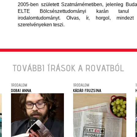
2005-ben született Szatmárnémetiben, jelenleg Buda
ELTE Bölcsészettudományi karán tanul e
irodalomtudományt. Olvas, ír, horgol, mindez
szerelvényeken teszi.
TOVÁBBI ÍRÁSOK A ROVATBÓL
IRODALOM
IRODALOM
DOBAI ANNA
KÁDÁR FRUZSINA