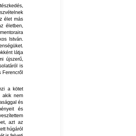
rtészkedés,
szvételnek
az élet más
z életben,
mentoraira
os István.
enségüket.
kként látja
i újszerű,
olatáról is
s Ferencről
mzi a kötet
, akik nem
pasággal és
ményeit és
veszítettem
et, azt az
ett húgáról
t is felveti