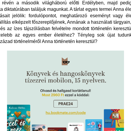
ás révén a második világháború előtti Erdélyben, majd ped
 diktatúrában találjuk magunkat. A tárlat egyes termei Anna él
sait jelölik: fordulópontot, meghatározó eseményt vagy éle
állítás elképzelt főszereplőjének, Annának a használati tárgyain,
és az ízes tájszólásban felvételre mondott történetén kereszt
zelebb az egyes ember életéhez? Tényleg sok újat tudu
zázad történelméről Anna történetén keresztül?