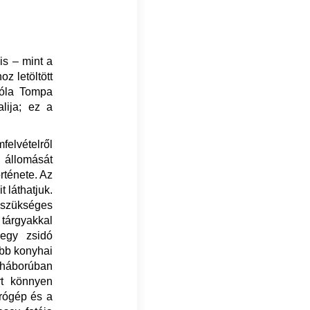
is – mint a
z letöltött
róla Tompa
ija; ez a
mfelvételről
 állomását
örténete. Az
 láthatjuk.
szükséges
 tárgyakkal
egy zsidó
ebb konyhai
gháborúban
rt könnyen
írógép és a