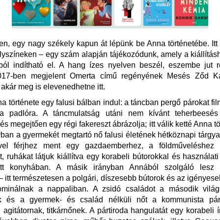
ten, egy nagy székely kapun át lépünk be Anna történetébe. Itt 
lyszíneken – egy szám alapján tájékozódunk, amely a kiállításho
óból indítható el. A hang ízes nyelven beszél, eszembe jut 
017-ben megjelent Omerta című regényének Mesés Ződ Kal
 akár meg is elevenedhetne itt.
na története egy falusi bálban indul: a táncban pergő párokat fil
i a padlóra. A táncmulatság utáni nem kívánt teherbeesés
és megejtően egy régi fakereszt ábrázolja; itt válik ketté Anna t
yban a gyermekét megtartó nő falusi életének hétköznapi tárgyait
ővel férjhez ment egy gazdaemberhez, a földműveléshez 
, ruhákat látjuk kiállítva egy korabeli bútorokkal és használati
ett konyhában. A másik irányban Annából szolgáló lesz 
– itt természetesen a polgári, díszesebb bútorok és az igényes
ominálnak a nappaliban. A zsidó családot a második vilá
ák és a gyermek- és család nélküli nőt a kommunista pá
 agitátornak, titkárnőnek. A pártiroda hangulatát egy korabeli 