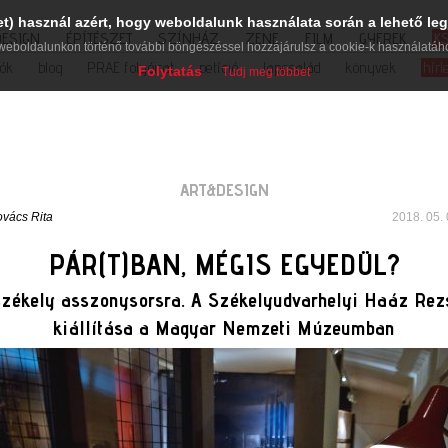
et) használ azért, hogy weboldalunk használata során a lehető leg
DESIGN
ÉPÍTÉSZET
SZÍNHÁZ
ZENE
FILM
GYEREK
K
weboldalunkon történő további böngészéssel hozzájárulsz a cookie-k használatáh
iók
blog
PRAE folyóirat
petíció
lapcsalád
könyvek
hírl
Folytatás
Tudj meg többet
ART&DESIGN
vács Rita
2018. 05. 
PÁR(T)BAN, MÉGIS EGYEDÜL?
székely asszonysorsra. A Székelyudvarhelyi Haáz Re
kiállítása a Magyar Nemzeti Múzeumban