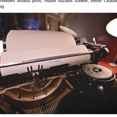
években divatos piros, műbőr huzatos székek, illetve Ceause
eg.