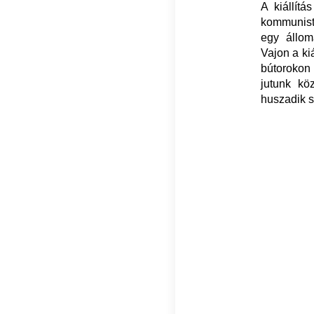
A kiállít
kommunista
egy állomá
Vajon a ki
bútorokon 
jutunk kö
huszadik s