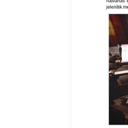
hatvanas 
jelenítik m