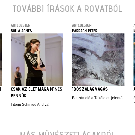
TOVÁBBI ÍRÁSOK A ROVATBÓL
ART&DESIGN
ART&DESIGN
BOLLA ÁGNES
PARRAGH PÉTER
T
CSAK AZ ÉLET MAGA NINCS
IDŐSZALAGVÁGÁS
BENNÜK
Beszámoló a Tökéletes jelenről
Interjú Schmied Andival
MÁS MŰVÉSZETI ÁGAKRÓL