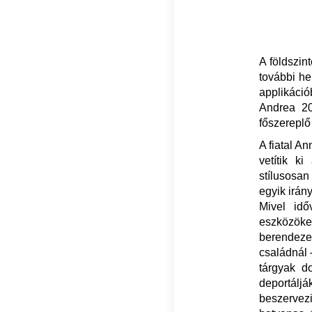
A földszin
további he
applikáci
Andrea 2
főszereplő
A fiatal An
vetítik k
stílusosan 
egyik irán
Mivel id
eszközöket
berendez
családnál 
tárgyak d
deportálj
beszervezi