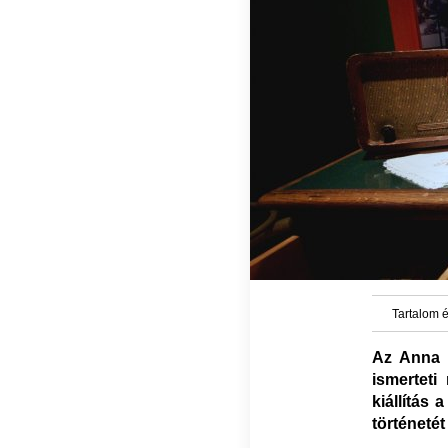
Tartalom é
Az Anna c
ismertet
kiállítás
történeté