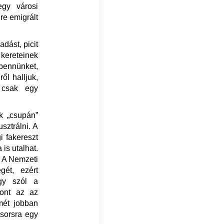
gy városi
re emigrált
dást, picit
kereteinek
 bennünket,
ől halljuk,
 csak egy
k „csupán”
sztrálni. A
i fakereszt
 is utalhat.
. A Nemzeti
ét, ezért
úgy szól a
zont az az
lmét jobban
ysorsra egy