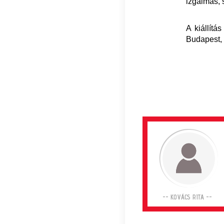
izgalmas, s
A kiállít
Budapest, 
-- KOVÁCS RITA --