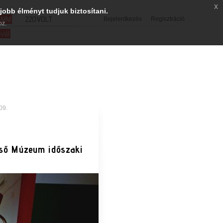
x
jobb élményt tudjuk biztosítani.
SMM
220VOLT
Bejelentkezés
Regisztráció
oz.
evél
09.
zső Múzeum időszaki