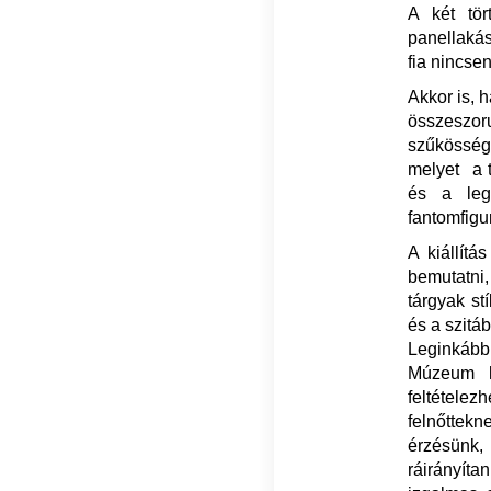
A két tö
panellakás
fia nincsen
Akkor is, 
összeszor
szűkösségé
melyet a t
és a leg
fantomfigu
A kiállít
bemutatni,
tárgyak st
és a szitáb
Leginkább 
Múzeum h
feltétele
felnőttek
érzésünk, 
ráirányíta