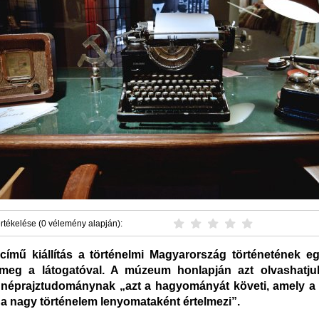
rtékelése (0 vélemény alapján):
ímű kiállítás a történelmi Magyarország történetének eg
i meg a látogatóval. A múzeum honlapján azt olvashatju
 a néprajztudománynak „azt a hagyományát követi, amely a
t a nagy történelem lenyomataként értelmezi”.