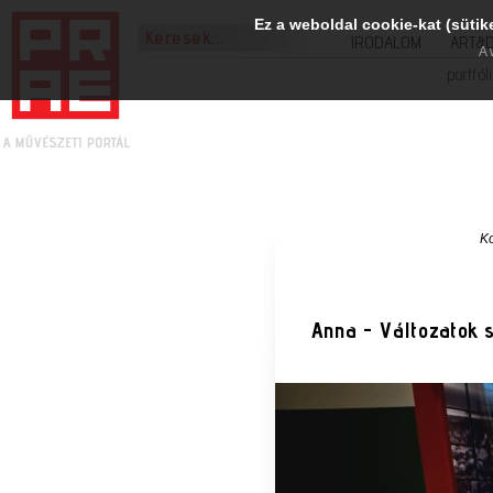
Ez a weboldal cookie-kat (sütik
IRODALOM
ART&
A 
portfól
Ko
Anna - Változatok 