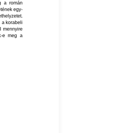
ig a román
etének egy-
thelyzetet.
 a korabeli
ül mennyire
nk-e meg a