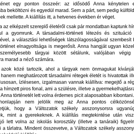
rténet egy ponton összeér: az idősödő Anna kénytelen e
ba beköltözni és egyedül marad. Sem a párt, sem pedig külföld
ek mellette. A kiállítás itt, a hetvenes években ér véget.
ha az elképzelt szereplő életéről csak pár mondatban kaptunk híra
ul a gyomrunk. A társadalmi-történeti létezés és szituáció 
vel, a választási lehetőségek látszólagosságával szembesít
örténet elnagyoltsága is megerősít. Anna hangját ugyan közelr
személyesebb tárgyai között sétálunk, valójában végig
ra marad a néző számára.
ás azok közé tartozik, ahol a tárgyak nem önmagukat kívánjá
 hanem meghatározott társadalmi rétegek életét is hivatottak illu
ílusosan, ízlésesen, izgalmasan vannak kiállítva: megejtő a rég
a hímzett piros fonal, ami a szülésre, illetve a gyermekelhajtásra
Anna történetét lett volna érdemes picit alaposabban kibontani
onlapján nem jelölik meg az Anna pontos célközönség
zhetjük, hogy a Változatok székely asszonysorsra ugyan
nek, mint a gyerekeknek. A kiállítás megtekintése után vis
jó lett volna az iskolás korosztály (illetve a tanáraik) figye
ni a tárlatra. Mindent összevetve, a Változatok székely asszon