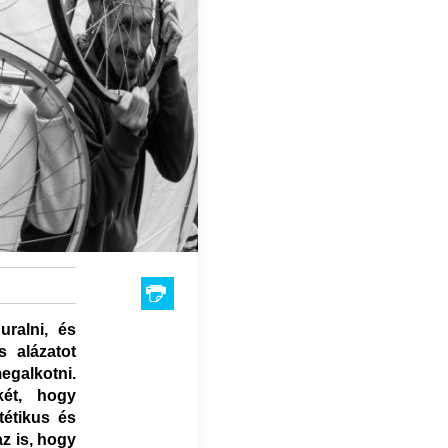
uralni, és
 alázatot
egalkotni.
két, hogy
tétikus és
az is, hogy