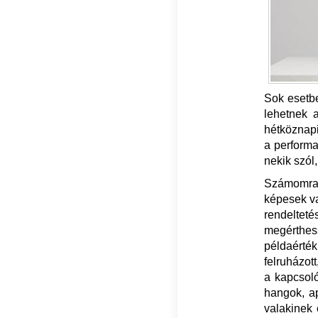
Sok esetbe
lehetnek 
hétköznapi
a performa
nekik szól
Számomra 
képesek va
rendelteté
megérthe
példaérté
felruházot
a kapcsoló
hangok, a
valakinek 