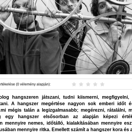
rtékelése (0 vélemény alapján):
og hangszeren játszani, tudni kiismerni, megfigyelni, 
rtani. A hangszer megértése nagyon sok emberi időt és
Ami mégis talán a legizgalmasabb; megérezni, rátalálni, m
 egy hangszer elsősorban az alapján képezi érté
 mennyire nemes, időtálló, kialakításában mennyire esz
pusában mennyire ritka. Emellett számít a hangszer kora és 