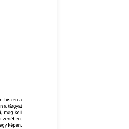
k, hiszen a
n a tárgyat
i, meg kell
 a zenében.
 egy képen,