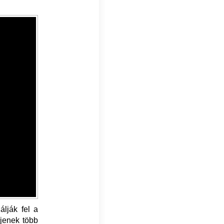
lják fel a
rjenek több