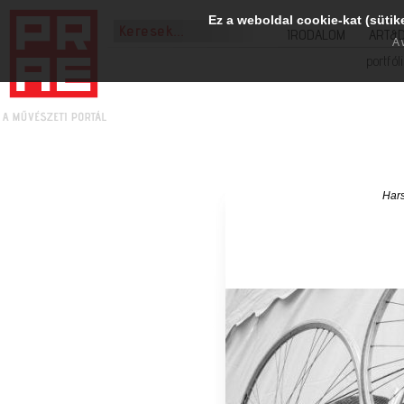
Ez a weboldal cookie-kat (sütik
IRODALOM
ART&
A 
portfól
Hars