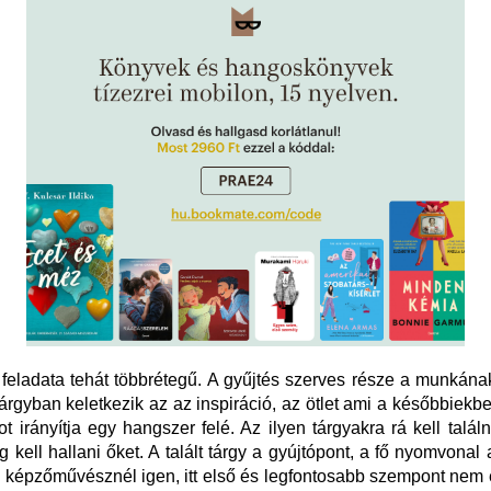
feladata tehát többrétegű. A gyűjtés szerves része a munkána
tárgyban keletkezik az az inspiráció, az ötlet ami a későbbiekbe
t irányítja egy hangszer felé. Az ilyen tárgyakra rá kell találn
g kell hallani őket. A talált tárgy a gyújtópont, a fő nyomvonal
képzőművésznél igen, itt első és legfontosabb szempont nem