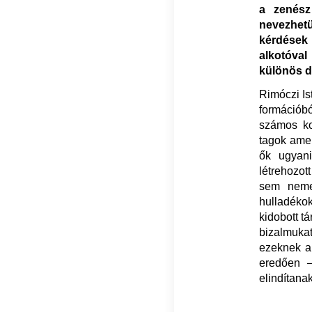
a zenész
nevezhetü
kérdések
alkotóval
különös d
Rimóczi Is
formációbó
számos kon
tagok amel
ők ugyani
létrehozot
sem nemes
hulladékok
kidobott t
bizalmukat
ezeknek a 
eredően 
elindítana