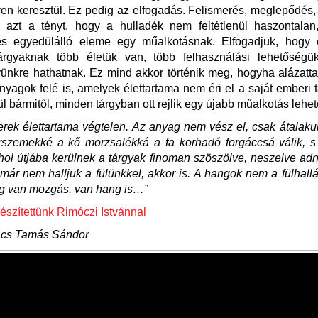
en keresztül. Ez pedig az elfogadás. Felismerés, meglepődés,
k azt a tényt, hogy a hulladék nem feltétlenül haszontalan,
s egyedülálló eleme egy műalkotásnak. Elfogadjuk, hogy
tárgyaknak több életük van, több felhasználási lehetőségü
ünkre hathatnak. Ez mind akkor történik meg, hogyha alázatta
nyagok felé is, amelyek élettartama nem éri el a saját emberi t
l bármitől, minden tárgyban ott rejlik egy újabb műalkotás lehe
rek élettartama végtelen. Az anyag nem vész el, csak átalaku
rszemekké a kő morzsalékká a fa korhadó forgáccsá válik, s
hol útjába kerülnek a tárgyak finoman szöszölve, neszelve ad
már nem halljuk a fülünkkel, akkor is. A hangok nem a fülhall
íg van mozgás, van hang is…”
 készítettünk Rimóczi Istvánnal
ács Tamás Sándor