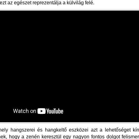
 ezt az egészet reprezentálja a külvilág felé.
ely hangszerei és hangkeltő eszközei azt a lehetőséget kíná
k, hogy a zenén keresztül egy nagyon fontos dolgot felisme