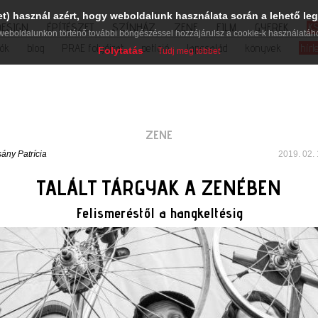
et) használ azért, hogy weboldalunk használata során a lehető leg
DESIGN
ÉPÍTÉSZET
SZÍNHÁZ
ZENE
FILM
GYEREK
K
weboldalunkon történő további böngészéssel hozzájárulsz a cookie-k használatáh
iók
blog
PRAE folyóirat
petíció
lapcsalád
könyvek
hírl
Folytatás
Tudj meg többet
ZENE
ány Patrícia
2019. 02. 
TALÁLT TÁRGYAK A ZENÉBEN
Felismeréstől a hangkeltésig