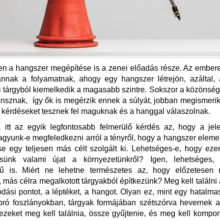
n a hangszer megépítése is a zenei előadás része. Az ember
annak a folyamatnak, ahogy egy hangszer létrejön, azáltal,
 tárgyból kiemelkedik a magasabb szintre. Sokszor a közönség
nsznak, így ők is megérzik ennek a súlyát, jobban megismerik
, kérdéseket tesznek fel maguknak és a hanggal válaszolnak.
itt az egyik legfontosabb felmerülő kérdés az, hogy a jele
gyunk-e megfeledkezni arról a tényről, hogy a hangszer eleme
se egy teljesen más célt szolgált ki. Lehetséges-e, hogy eze
ssünk valami újat a környezetünkről? Igen, lehetséges,
kű is. Miért ne lehetne természetes az, hogy előzetesen 
t, más célra megalkotott tárgyakból építkezünk? Meg kell találni 
dási pontot, a léptéket, a hangot. Olyan ez, mint egy hatalma
pró foszlányokban, tárgyak formájában szétszórva hevernek a
ezeket meg kell találnia, össze gyűjtenie, és meg kell kompon