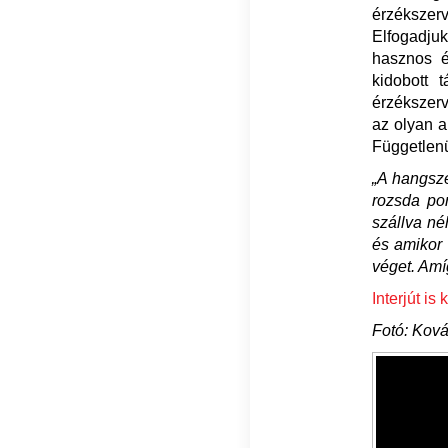
érzékszerv
Elfogadju
hasznos é
kidobott 
érzékszerv
az olyan a
Függetlenü
„A hangsze
rozsda po
szállva né
és amikor 
véget. Am
Interjút is
Fotó: Kov