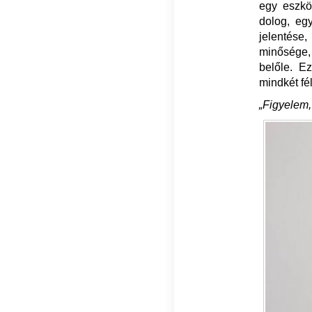
egy eszkö
dolog, eg
jelentése
minősége, 
belőle. E
mindkét fél
„
Figyelem,