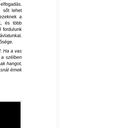
 elfogadás.
 sőt lehet
 ezeknek a
k, és több
l fordulunk
ávlatunkat.
tősége.
l. Ha a vas
 a szélben
nak hangot,
ásnál érnek