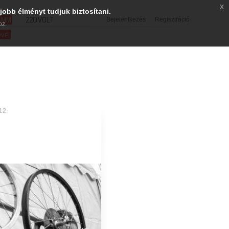
x
jobb élményt tudjuk biztosítani.
SMM
220VOLT
Bejelentkezés
Regisztráció
oz.
evél
12.