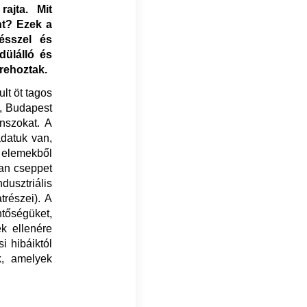
ajta. Mit
nt? Ezek a
ésszel és
dülálló és
trehoztak.
lt öt tagos
k, Budapest
anszokat. A
adatuk van,
 elemekből
ban cseppet
usztriális
trészei). A
ntőségüket,
ek ellenére
i hibáiktól
, amelyek