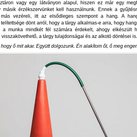
ztáron vagy egy látványon alapul, hiszen ez már egy megf
y másik érzékszervünket kell használnunk. Ennek a gyűjté
, más vezéreli, itt az elsődleges szempont a hang. A han
telítettsége dönt arról, hogy a tárgy alkalmas-e arra, hogy hang
z a munka mindkét fél számára érdekelt, ahogy elkészült 
 visszakövethető, a tárgy tulajdonságai és az alkotó döntései is
 hogy ő mit akar. Együtt dolgozunk. Én alakítom őt, ő meg enge