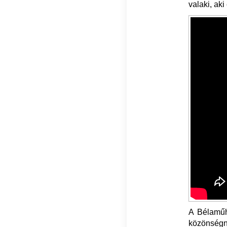
valaki, aki
A Bélaműh
közönségne