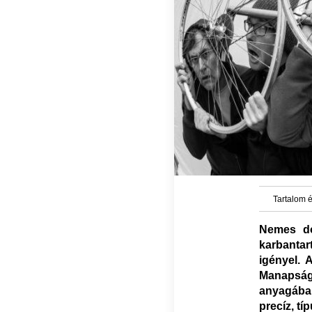
Tartalom é
Nemes dol
karbanta
igényel. 
Manapság
anyagában
precíz, tí