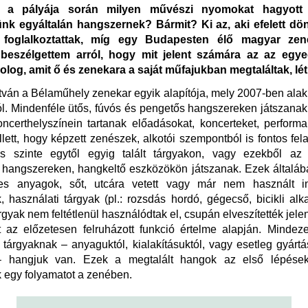
 a pályája során milyen művészi nyomokat hagyott r
nk egyáltalán hangszernek? Bármit? Ki az, aki efelett dö
 foglalkoztattak, míg egy Budapesten élő magyar zen
 beszélgettem arról, hogy mit jelent számára az az egye
olog, amit ő és zenekara a saját műfajukban megtaláltak, lé
tván a Bélaműhely zenekar egyik alapítója, mely 2007-ben alaku
l. Mindenféle ütős, fúvós és pengetős hangszereken játszana
certhelyszínein tartanak előadásokat, koncerteket, perform
lett, hogy képzett zenészek, alkotói szempontból is fontos fel
s szinte egytől egyig talált tárgyakon, vagy ezekből az
t hangszereken, hangkeltő eszközökön játszanak. Ezek általá
 anyagok, sőt, utcára vetett vagy már nem használt ind
, használati tárgyak (pl.: rozsdás hordó, gégecső, bicikli alka
árgyak nem feltétlenül használódtak el, csupán elveszítették jele
 az előzetesen felruházott funkció értelme alapján. Mindez
tárgyaknak – anyaguktól, kialakításuktól, vagy esetleg gyártás
– hangjuk van. Ezek a megtalált hangok az első lépések
k egy folyamatot a zenében.