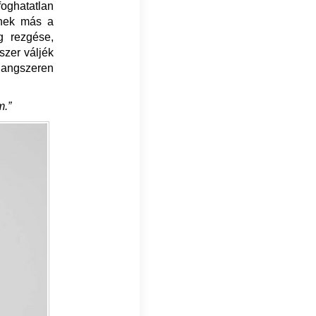
oghatatlan
snek más a
g rezgése,
szer váljék
hangszeren
.
m.”