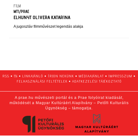
FILM
MTI/PRAE
ELHUNYT OLIVERA KATARINA
A jugoszláv filmművészet legendás alakja
RSS
•
1%
•
LINKAJÁNLÓ
•
ÍRJON NEKÜNK
•
MÉDIAAJÁNLAT
•
IMPRESSZUM
•
FELHASZNÁLÁSI FELTÉTELEK
•
ADATKEZELÉSI TÁJÉKOZTATÓ
A prae.hu művészeti portál és a Prae folyóirat kiadását,
működését a Magyar Kultúráért Alapítvány – Petőfi Kulturális
Ügynökség – támogatja.