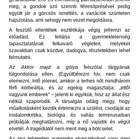
meg, a gondok szó szerinti félresöprésével pedig
együtt jár a görcsös ismétlés, a variációk szüntelen
hajszolása, ami sehogy nem vezet megoldásra.
A feszülő ellentétek esztétikája végig jellemzi az
előadást. Ez feltárja a gyermektelenség
tapasztalatának felkavaró végleteit, melyeket
szavakban csak küzdve, dadogva, részletekben lehet
felmutatni.
Az
Akkor majd a gólya
felszólal tárgyának
túlgondolása ellen. (Együtt)érezni hív, nem csak
elemezni. Intő jelenet, amikor a terhes nőt mindhárom
férfi körbeállja, és az egekig magasztalja: „ettől
vagyunk emberek” – jelenti ki egyikük, hisz az állat ész
nélkül szaporodik. A társalgás odáig megy, hogy
műalkotásként kezdik értelmezni a szülést, csodáját az
irodalomkritika, biológia és vallás terminusaiban
próbálják meghatározni, míg a nő vajúdik és végül
elvetél. A tragédiától nem ment meg a bölcselet.
Az apa tehetetlen gyermeke elvesztésével vagy meg