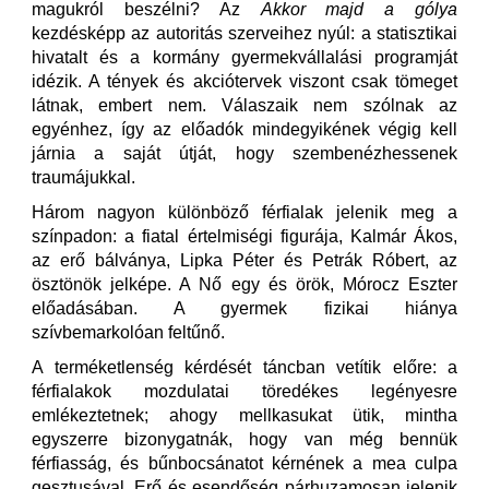
magukról beszélni? Az
Akkor majd a gólya
kezdésképp az autoritás szerveihez nyúl: a statisztikai
hivatalt és a kormány gyermekvállalási programját
idézik. A tények és akciótervek viszont csak tömeget
látnak, embert nem. Válaszaik nem szólnak az
egyénhez, így az előadók mindegyikének végig kell
járnia a saját útját, hogy szembenézhessenek
traumájukkal.
Három nagyon különböző férfialak jelenik meg a
színpadon: a fiatal értelmiségi figurája, Kalmár Ákos,
az erő bálványa, Lipka Péter és Petrák Róbert, az
ösztönök jelképe. A Nő egy és örök, Mórocz Eszter
előadásában. A gyermek fizikai hiánya
szívbemarkolóan feltűnő.
A terméketlenség kérdését táncban vetítik előre: a
férfialakok mozdulatai töredékes legényesre
emlékeztetnek; ahogy mellkasukat ütik, mintha
egyszerre bizonygatnák, hogy van még bennük
férfiasság, és bűnbocsánatot kérnének a mea culpa
gesztusával. Erő és esendőség párhuzamosan jelenik