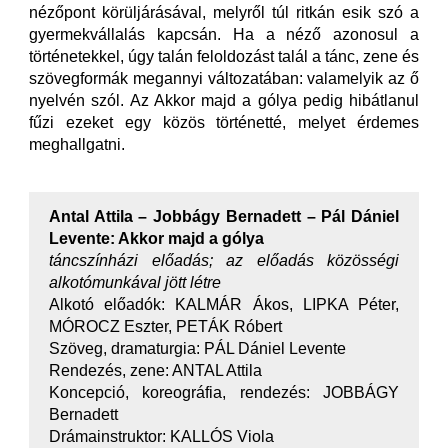
nézőpont körüljárásával, melyről túl ritkán esik szó a
gyermekvállalás kapcsán. Ha a néző azonosul a
történetekkel, úgy talán feloldozást talál a tánc, zene és
szövegformák megannyi változatában: valamelyik az ő
nyelvén szól. Az Akkor majd a gólya pedig hibátlanul
fűzi ezeket egy közös történetté, melyet érdemes
meghallgatni.
Antal Attila – Jobbágy Bernadett – Pál Dániel
Levente: Akkor majd a gólya
táncszínházi előadás; az előadás közösségi
alkotómunkával jött létre
Alkotó előadók: KALMÁR Ákos, LIPKA Péter,
MÓROCZ Eszter, PETÁK Róbert
Szöveg, dramaturgia: PÁL Dániel Levente
Rendezés, zene: ANTAL Attila
Koncepció, koreográfia, rendezés: JOBBÁGY
Bernadett
Drámainstruktor: KALLÓS Viola