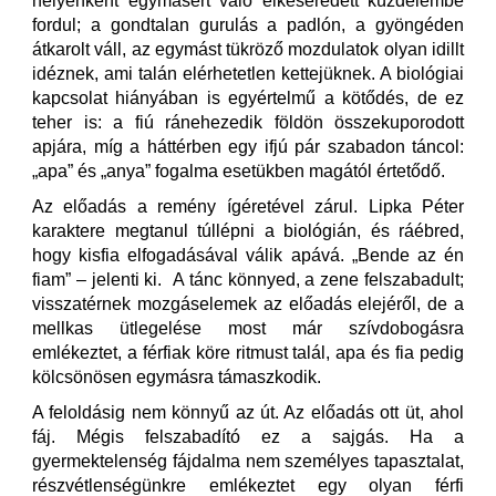
helyenként egymásért való elkeseredett küzdelembe
fordul; a gondtalan gurulás a padlón, a gyöngéden
átkarolt váll, az egymást tükröző mozdulatok olyan idillt
idéznek, ami talán elérhetetlen kettejüknek. A biológiai
kapcsolat hiányában is egyértelmű a kötődés, de ez
teher is: a fiú ránehezedik földön összekuporodott
apjára, míg a háttérben egy ifjú pár szabadon táncol:
„apa” és „anya” fogalma esetükben magától értetődő.
Az előadás a remény ígéretével zárul. Lipka Péter
karaktere megtanul túllépni a biológián, és ráébred,
hogy kisfia elfogadásával válik apává. „Bende az én
fiam” – jelenti ki. A tánc könnyed, a zene felszabadult;
visszatérnek mozgáselemek az előadás elejéről, de a
mellkas ütlegelése most már szívdobogásra
emlékeztet, a férfiak köre ritmust talál, apa és fia pedig
kölcsönösen egymásra támaszkodik.
A feloldásig nem könnyű az út. Az előadás ott üt, ahol
fáj. Mégis felszabadító ez a sajgás. Ha a
gyermektelenség fájdalma nem személyes tapasztalat,
részvétlenségünkre emlékeztet egy olyan férfi