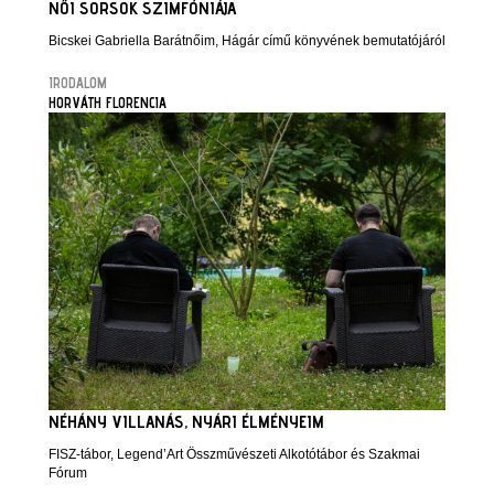
NŐI SORSOK SZIMFÓNIÁJA
Bicskei Gabriella Barátnőim, Hágár című könyvének bemutatójáról
IRODALOM
HORVÁTH FLORENCIA
NÉHÁNY VILLANÁS, NYÁRI ÉLMÉNYEIM
FISZ-tábor, Legend’Art Összművészeti Alkotótábor és Szakmai
Fórum