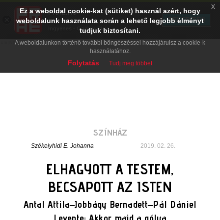
x
Ez a weboldal cookie-kat (sütiket) használ azért, hogy
PRAE.HU
×
TELEPÍTÉS
weboldalunk használata során a lehető legjobb élményt
Digital Evolution
Ingyenes - Google Play
tudjuk biztosítani.
A weboldalunkon történő további böngészéssel hozzájárulsz a cookie-k
használatához.
Folytatás
Tudj meg többet
SZÍNHÁZ
Székelyhidi E. Johanna
2019. 02. 26.
ELHAGYOTT A TESTEM,
BECSAPOTT AZ ISTEN
Antal Attila–Jobbágy Bernadett–Pál Dániel
Levente: Akkor majd a gólya