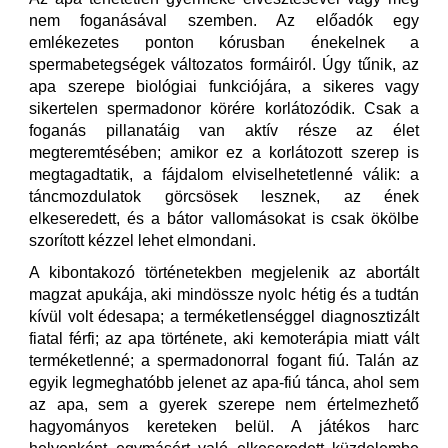
nem foganásával szemben. Az előadók egy
emlékezetes ponton kórusban énekelnek a
spermabetegségek változatos formáiról. Úgy tűnik, az
apa szerepe biológiai funkciójára, a sikeres vagy
sikertelen spermadonor körére korlátozódik. Csak a
foganás pillanatáig van aktív része az élet
megteremtésében; amikor ez a korlátozott szerep is
megtagadtatik, a fájdalom elviselhetetlenné válik: a
táncmozdulatok görcsösek lesznek, az ének
elkeseredett, és a bátor vallomásokat is csak ökölbe
szorított kézzel lehet elmondani.
A kibontakozó történetekben megjelenik az abortált
magzat apukája, aki mindössze nyolc hétig és a tudtán
kívül volt édesapa; a terméketlenséggel diagnosztizált
fiatal férfi; az apa története, aki kemoterápia miatt vált
terméketlenné; a spermadonorral fogant fiú. Talán az
egyik legmeghatóbb jelenet az apa-fiú tánca, ahol sem
az apa, sem a gyerek szerepe nem értelmezhető
hagyományos kereteken belül. A játékos harc