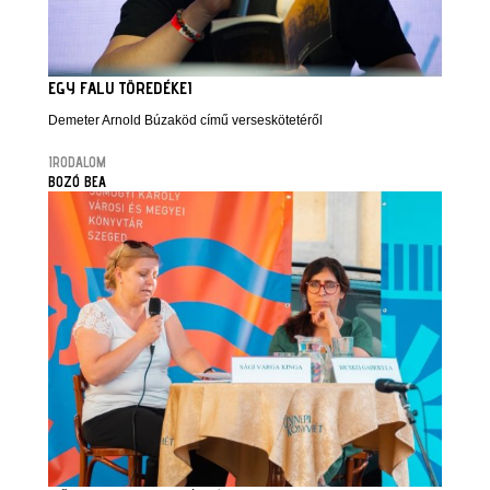
EGY FALU TÖREDÉKEI
Demeter Arnold Búzaköd című verseskötetéről
IRODALOM
BOZÓ BEA