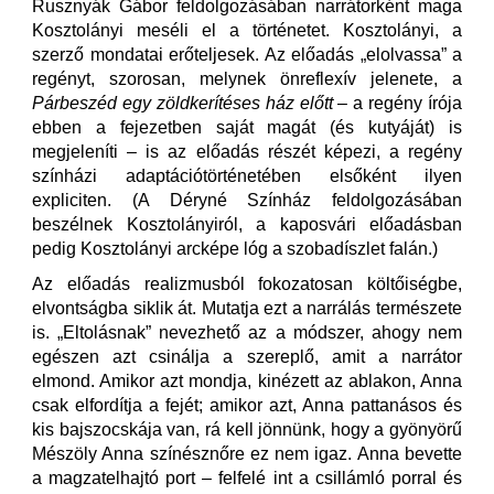
Rusznyák Gábor feldolgozásában narrátorként maga
Kosztolányi meséli el a történetet. Kosztolányi, a
szerző mondatai erőteljesek. Az előadás „elolvassa” a
regényt, szorosan, melynek önreflexív jelenete, a
Párbeszéd egy zöldkerítéses ház előtt
– a regény írója
ebben a fejezetben saját magát (és kutyáját) is
megjeleníti – is az előadás részét képezi, a regény
színházi adaptációtörténetében elsőként ilyen
expliciten. (A Déryné Színház feldolgozásában
beszélnek Kosztolányiról, a kaposvári előadásban
pedig Kosztolányi arcképe lóg a szobadíszlet falán.)
Az előadás realizmusból fokozatosan költőiségbe,
elvontságba siklik át. Mutatja ezt a narrálás természete
is. „Eltolásnak” nevezhető az a módszer, ahogy nem
egészen azt csinálja a szereplő, amit a narrátor
elmond. Amikor azt mondja, kinézett az ablakon, Anna
csak elfordítja a fejét; amikor azt, Anna pattanásos és
kis bajszocskája van, rá kell jönnünk, hogy a gyönyörű
Mészöly Anna színésznőre ez nem igaz. Anna bevette
a magzatelhajtó port – felfelé int a csillámló porral és