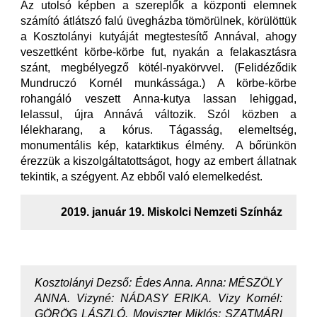
Az utolsó képben a szereplők a központi elemnek
számító átlátszó falú üvegházba tömörülnek, körülöttük
a Kosztolányi kutyáját megtestesítő Annával, ahogy
veszettként körbe-körbe fut, nyakán a felakasztásra
szánt, megbélyegző kötél-nyakörvvel. (Felidéződik
Mundruczó Kornél munkássága.) A körbe-körbe
rohangáló veszett Anna-kutya lassan lehiggad,
lelassul, újra Annává változik. Szól közben a
lélekharang, a kórus. Tágasság, elemeltség,
monumentális kép, katarktikus élmény. A bőrünkön
érezzük a kiszolgáltatottságot, hogy az embert állatnak
tekintik, a szégyent. Az ebből való elemelkedést.
2019. január 19. Miskolci Nemzeti Színház
Kosztolányi Dezső: Édes Anna. Anna: MÉSZÖLY
ANNA.
Vizyné: NÁDASY ERIKA
. Vizy Kornél:
GÖRÖG LÁSZLÓ
. Moviszter Miklós: SZATMÁRI