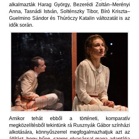
alkalmazták Harag György, Bezerédi Zoltán–Merényi
Anna, Tasnádi István, Solténszky Tibor, Bíró Kriszta–
Guelmino Sándor és Thúróczy Katalin változatát is az
idők során.
Amikor tehát ebből a történeti, komparatív
megközelítésből tekintünk rá Rusznyák Gábor színházi
alkotására, könnyűszerrel megfogalmazhatjuk azt az
állítást, hogy hűen, szoros olvasással maga adaptálja