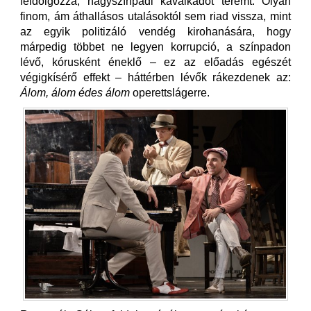
feldolgozza, nagyszínpadi kavalkádot teremt. Olyan
finom, ám áthallásos utalásoktól sem riad vissza, mint
az egyik politizáló vendég kirohanására, hogy
márpedig többet ne legyen korrupció, a színpadon
lévő, kórusként éneklő – ez az előadás egészét
végigkísérő effekt – háttérben lévők rákezdenek az:
Álom, álom édes álom
operettslágerre.