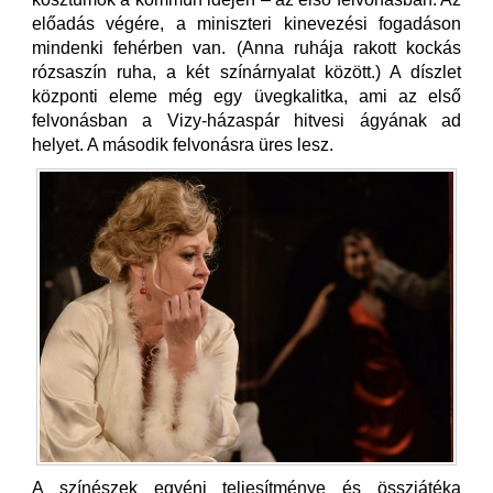
előadás végére, a miniszteri kinevezési fogadáson
mindenki fehérben van. (Anna ruhája rakott kockás
rózsaszín ruha, a két színárnyalat között.) A díszlet
központi eleme még egy üvegkalitka, ami az első
felvonásban a Vizy-házaspár hitvesi ágyának ad
helyet. A második felvonásra üres lesz.
A színészek egyéni teljesítménye és összjátéka