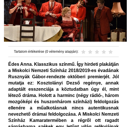
Tartalom értékelése (0 vélemény alapján):
Édes Anna. Klasszikus színmű. Így hirdeti plakátján
a Miskolci Nemzeti Színház 2018/2019-es évadának
Rusznyák Gábor-rendezte októberi premierjét. Jól
mutatja ez: Kosztolányi Dezső regénye, annak
adaptált esszenciája a köztudatban úgy él, mint
létező dráma. Holott a harminc (négy rádió-, három
mozgóképi és huszonhárom színházi) feldolgozás
ellenére a műalkotásnak nincs autentikusnak
nevezhető drámai feldolgozása. A Miskolci Nemzeti
Színház Kamaratermében a régről ott ragadt
sárgásbarna székek egy letűnt világ relikviáinak