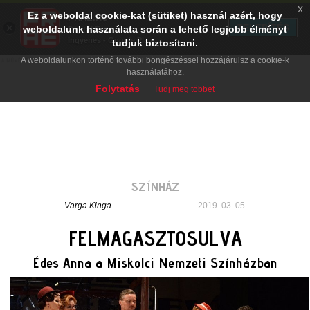
x
Ez a weboldal cookie-kat (sütiket) használ azért, hogy
PRAE.HU
×
TELEPÍTÉS
weboldalunk használata során a lehető legjobb élményt
Digital Evolution
Ingyenes - Google Play
tudjuk biztosítani.
A weboldalunkon történő további böngészéssel hozzájárulsz a cookie-k
használatához.
Folytatás
Tudj meg többet
SZÍNHÁZ
Varga Kinga
2019. 03. 05.
FELMAGASZTOSULVA
Édes Anna a Miskolci Nemzeti Színházban