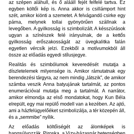
az szépen aláhull, és ő alááll fejét felfelé tartva. Ez
egyben költői kép is. Anna akkor is csillámport hint
szét, amikor kiönti a szemetet. A felvágandó csirke egy
párna, melynek tollai gyönyörűen szállnak a
levegőben. A gyilkosság is szimbolizált. A késszúrások
ugyan a színészek felé irányulnak, de a kettős
gyilkosság erőszakosságát az üvegkalitka falán
egyetlen vércsík jelzi. Ezekből a motívumokból áll
össze az előadás egyedi stílusjegye.
Realitás és szimbólumok keveredését mutatja a
díszletelemek milyensége is. Amikor rámutatnak egy
berendezési tárgyra, az nem mindig „látszik”, de amikor
számba veszik Anna batyujának tartalmát, az pontos
enumerációval mutatja meg a tartalmát. A narrátor,
amikor elmondja az első mondatokat, hogy Kun Béla
elrepült, egy mai repülő modell van a kezében. Az ajtó,
ami a házfelügyelőéket szimbolizálja, a tér közepén áll,
és a „semmibe” nyílik.
Az előadás költőiségét az álomképek is
hangsúlyozzák. Piroska, a Vizy-házaspár betegségben