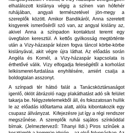
elhalálozott kislánya végig a színen van hófehér
ruhájában, angyali természetével jön-megy a
szereplők között. Amikor Bandikáról, Anna szeretett
kisgyerek ismerőséről szó van, az angyal kislány az,
akivel Anna a színpadon kontaktust teremt egy
üvegfalon keresztül. A kettős gyilkosság megtörténte
után a Vizy-házaspár kézen fogva táncol körbe-körbe
kislányával, akit végre újra láthat. Az előadás során
Angéla és Kornél, a Vizy-házaspár kapcsolata is
érthetővé válik. Vizy elfogadja feleségétől a korholást
lelkiismeret-furdalása enyhítésére, amiért csalja a
boldogtalan asszonyt.
A színpadi tér hátsó falát a Tanácsköztársaságot
igenlő, öklöt ábrázoló nagy plakáthatást adó sík felület
takarja be. Négyzetelemekből áll, és fokozatosan hullik
le az előadás időtartama alatt, alóla kibontakozik egy
csupasz állványzat. Kifejezésre jut így a régi rendszer
megszűnése. A szereplők ruhái sajátos színkóddal
bírnak. (Jelmeztervező: Tihanyi Ildi.) Piros színűek a
kosztümök a kommün idején – az első felvonásban. Az