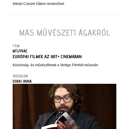
Interjú Czeizel Gábor rendezővel
MÁS MŰVÉSZETI ÁGAKRÓL
FILM
MTI/PRAE
EURÓPAI FILMEK AZ ART+ CINEMÁBAN
Közönség- és művészfilmek a Vertigo Filmhét műsorán
IRODALOM
DOBAI ANNA