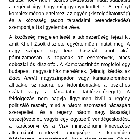
a regényt úgy, hogy még gyönyörködtet is. A regényt
komplex módon értelmezi az egyén (kiszolgáltatottság)
és a közösség (adott társadalmi berendezkedés)
szempontjait is figyelembe véve.
A közösség megjelenítését a tablószerűség fejezi ki,
amit Khell Zsolt díszlete egyértelműen mutat meg. A
nagy színpad egy teret használ, ahol akár
párhuzamosan is zajlanak az események, nincs
dobozfal és díszletfal. A Kamaraszínház megfelel egy
budapesti nagyszínház méretének. (Mindig kérdés az
Édes Anná
t nagyszínpadon vagy kamarateremben
állítják-e színpadra, és kidomborítják-e a pszichés
szálat vagy a társadalmi tablószerűséget.) A
feldolgozás nem hagyja figyelmen kívül a regény
politizáló részeit, mind a három szomszéd házaspárt
szerepelteti, és a regény három nagy társasági
összejövetelét, vagyis egy egyszerű vendégeskedést,
a karácsonyi és a Vizy minisztériumi kinevezése
alkalmából rendezett ünnepséget is kimerítően