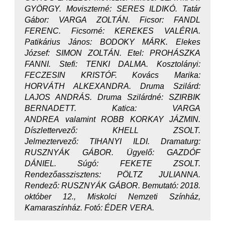
GYÖRGY
. Moviszterné: SERES ILDIKÓ
. Tatár
Gábor: V
ARGA ZOLTÁN
. Ficsor: FANDL
FERENC
. Ficsorné: KEREKES VALÉRIA
.
Patikárius János: BODOKY MÁRK
. Elekes
József: SIMON ZOLTÁN.
Etel: PROHÁSZKA
FANNI.
Stefi: TENKI DALMA.
Kosztolányi:
FECZESIN KRISTÓF.
Kovács Marika:
HORVÁTH ALKEXANDRA
. Druma Szilárd:
LAJOS ANDRÁS
. Druma Szilárdné: SZIRBIK
BERNADETT
. Katica: VARGA
ANDREA
valamint ROBB KORKAY JÁZMIN.
Díszlettervező: KHELL ZSOLT.
Jelmeztervező: TIHANYI ILDI. Dramaturg:
RUSZNYÁK GÁBOR
. Ügyelő: G
AZDÓF
DÁNIEL
. Súgó: F
EKETE ZSOLT
.
Rendezőasszisztens: PÖLTZ JULIANNA.
Rendező: RUSZNYÁK GÁBOR.
Bemutató: 2018.
október 12., Miskolci Nemzeti Színház,
Kamaraszínház. F
otó: ÉDER VERA.