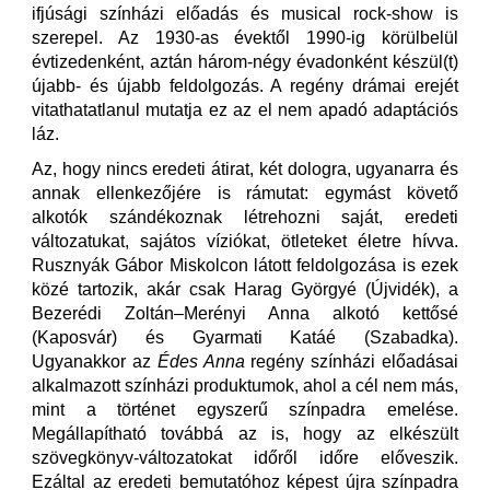
ifjúsági színházi előadás és musical rock-show is
szerepel. Az 1930-as évektől 1990-ig körülbelül
évtizedenként, aztán három-négy évadonként készül(t)
újabb- és újabb feldolgozás. A regény drámai erejét
vitathatatlanul mutatja ez az el nem apadó adaptációs
láz.
Az, hogy nincs eredeti átirat, két dologra, ugyanarra és
annak ellenkezőjére is rámutat: egymást követő
alkotók szándékoznak létrehozni saját, eredeti
változatukat, sajátos víziókat, ötleteket életre hívva.
Rusznyák Gábor Miskolcon látott feldolgozása is ezek
közé tartozik, akár csak Harag Györgyé (Újvidék), a
Bezerédi Zoltán–Merényi Anna alkotó kettősé
(Kaposvár) és Gyarmati Katáé (Szabadka).
Ugyanakkor az
Édes Anna
regény színházi előadásai
alkalmazott színházi produktumok, ahol a cél nem más,
mint a történet egyszerű színpadra emelése.
Megállapítható továbbá az is, hogy az elkészült
szövegkönyv-változatokat időről időre előveszik.
Ezáltal az eredeti bemutatóhoz képest újra színpadra