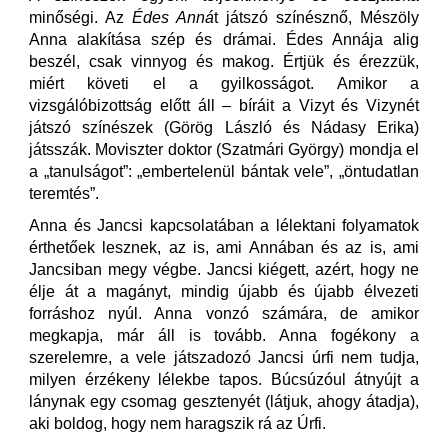
minőségi. Az
Édes Anná
t játszó színésznő, Mészöly
Anna alakítása szép és drámai. Édes Annája alig
beszél, csak vinnyog és makog. Értjük és érezzük,
miért követi el a gyilkosságot. Amikor a
vizsgálóbizottság előtt áll – bíráit a Vizyt és Vizynét
játszó színészek (Görög László és Nádasy Erika)
játsszák. Moviszter doktor (Szatmári György) mondja el
a „tanulságot”: „embertelenül bántak vele”, „öntudatlan
teremtés”.
Anna és Jancsi kapcsolatában a lélektani folyamatok
érthetőek lesznek, az is, ami Annában és az is, ami
Jancsiban megy végbe. Jancsi kiégett, azért, hogy ne
élje át a magányt, mindig újabb és újabb élvezeti
forráshoz nyúl. Anna vonzó számára, de amikor
megkapja, már áll is tovább. Anna fogékony a
szerelemre, a vele játszadozó Jancsi úrfi nem tudja,
milyen érzékeny lélekbe tapos. Búcsúzóul átnyújt a
lánynak egy csomag gesztenyét (látjuk, ahogy átadja),
aki boldog, hogy nem haragszik rá az Úrfi.