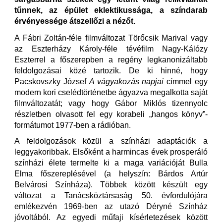
tűnnek, az épület eklektikussága, a színdarab
érvényessége átszellőzi a nézőt.
A Fábri Zoltán-féle filmváltozat Törőcsik Marival vagy
az Eszterházy Károly-féle tévéfilm Nagy-Kálózy
Eszterrel a főszerepben a regény legkanonizáltabb
feldolgozásai közé tartozik. De ki hinné, hogy
Pacskovszky József
A vágyakozás napjai
címmel egy
modern kori cselédtörténetbe ágyazva megalkotta saját
filmváltozatát; vagy hogy Gábor Miklós tizennyolc
részletben olvasott fel egy korabeli „hangos könyv”-
formátumot 1977-ben a rádióban.
A feldolgozások közül a színházi adaptációk a
leggyakoribbak. Elsőként a harmincas évek prosperáló
színházi élete termelte ki a maga variációját Bulla
Elma főszereplésével (a helyszín: Bárdos Artúr
Belvárosi Színháza). Többek között készült egy
változat a Tanácsköztársaság 50. évfordulójára
emlékezvén 1969-ben az utazó Déryné Színház
jóvoltából. Az egyedi műfaji kísérletezések között