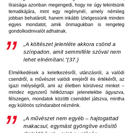
líraisága azonban megengedi, hogy ne úgy tekintsünk
tematikájára, mint egy regénynél, amely némileg
jobban behatárolt, hanem inkább ízlelgessünk minden
egyes mondatot, amik önmagukban is rengeteg
gondolkodnivalót adhatnak.
„
A költészet jelenléte akkora csönd a
színpadon, amit semmiféle szóval nem
lehet elnémítani.”
(37.)
Elmélkedések a keletkezésről, utánzásról, a valódi
csendről, a művészet valódi erejéről és értékéről, az
igazi mélységről, ami az életben körülvesz minket –
mindez egyszerű hétköznapi jelenetekbe ágyazva,
félszegen, mondatok közötti csenddel játszva, mintha
egy különös színdarabot néznénk.
„A művészet nem egyéb – hajtogattad
makacsul, egymást gyöngítve erősítő