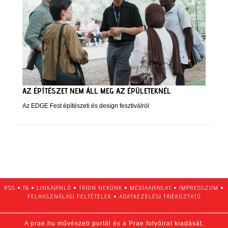
AZ ÉPÍTÉSZET NEM ÁLL MEG AZ ÉPÜLETEKNÉL
Az EDGE Fest építészeti és design fesztiválról
RSS
•
1%
•
LINKAJÁNLÓ
•
ÍRJON NEKÜNK
•
MÉDIAAJÁNLAT
•
IMPRESSZUM
•
FELHASZNÁLÁSI FELTÉTELEK
•
ADATKEZELÉSI TÁJÉKOZTATÓ
A prae.hu művészeti portál és a Prae folyóirat kiadását,