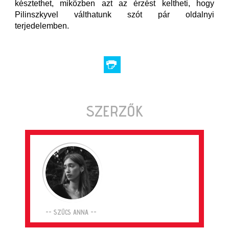
késztethet, miközben azt az érzést keltheti, hogy
Pilinszkyvel válthatunk szót pár oldalnyi
terjedelemben.
SZERZŐK
-- SZŰCS ANNA --