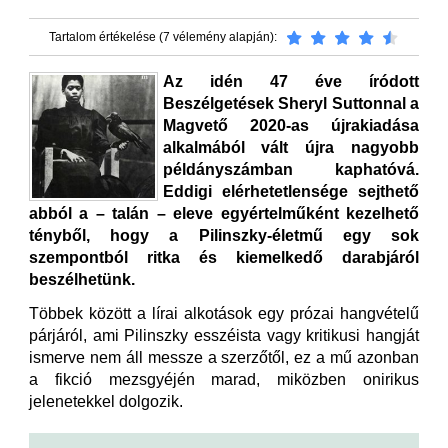
Tartalom értékelése (7 vélemény alapján):
Az idén 47 éve íródott
Beszélgetések Sheryl Suttonnal a
Magvető 2020-as újrakiadása
alkalmából vált újra nagyobb
példányszámban kaphatóvá.
Eddigi elérhetetlensége sejthető
abból a – talán – eleve egyértelműként kezelhető
tényből, hogy a Pilinszky-életmű egy sok
szempontból ritka és kiemelkedő darabjáról
beszélhetünk.
Többek között a lírai alkotások egy prózai hangvételű
párjáról, ami Pilinszky esszéista vagy kritikusi hangját
ismerve nem áll messze a szerzőtől, ez a mű azonban
a fikció mezsgyéjén marad, miközben onirikus
jelenetekkel dolgozik.