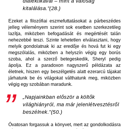
dialektikával – mint a valóság
kitalálása.”
(28.)
Ezeket a filozófiai eszmefuttatásokat a párbeszédes
jelleg véleményem szerint sok esetben szerkezetileg
lazítja, miközben befogadását és megértését talán
nehezebbé teszi. Szinte lehetetlen elválasztani, hogy
melyik gondolatnak ki az eredője és hová fut ki egy
megszólalás, miközben a helyszín végig egy borús
szoba, ahol a szerző betegeskedik, Sheryl pedig
ápolja. Ez a paradoxon nagyszerű példázata az
életnek, hiszen egy beszélgetés alatt ezerarcú tájakat
járhatunk be és világokat válthatunk meg, miközben
végig egy szobában maradunk.
„Napjainkban először a költők
világhiányról, ma már jelenlétvesztésről
beszélnek.”
(50.)
Óvatosan forgassuk a könyvet, mert az gondolkodásra