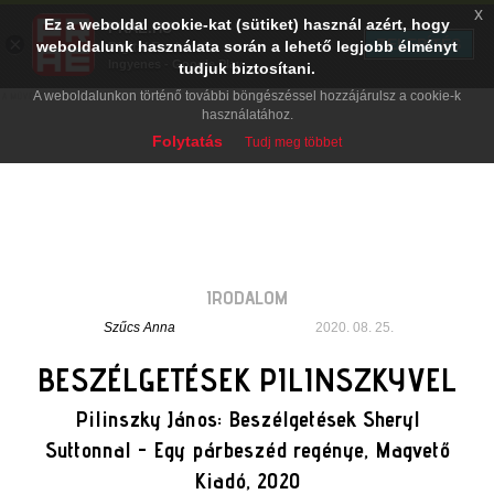
x
Ez a weboldal cookie-kat (sütiket) használ azért, hogy
PRAE.HU
×
TELEPÍTÉS
weboldalunk használata során a lehető legjobb élményt
Digital Evolution
Ingyenes - Google Play
tudjuk biztosítani.
A weboldalunkon történő további böngészéssel hozzájárulsz a cookie-k
használatához.
Folytatás
Tudj meg többet
IRODALOM
Szűcs Anna
2020. 08. 25.
BESZÉLGETÉSEK PILINSZKYVEL
Pilinszky János: Beszélgetések Sheryl
Suttonnal - Egy párbeszéd regénye, Magvető
Kiadó, 2020