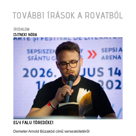
TOVÁBBI ÍRÁSOK A ROVATBÓL
IRODALOM
CSITNEKI NÓRA
EGY FALU TÖREDÉKEI
Demeter Arnold Búzaköd című verseskötetéről