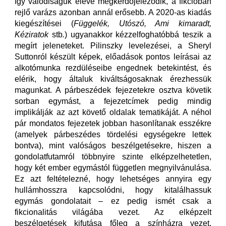
Így valódiságuk eleve megkérdőjeleződik, a fikcióban
rejlő varázs azonban annál erősebb. A 2020-as kiadás
kiegészítései (
Függelék, Utószó, Ami kimaradt,
Kéziratok
stb
.
) ugyanakkor kézzelfoghatóbbá teszik a
megírt jeleneteket. Pilinszky levelezései, a Sheryl
Suttonról készült képek, előadások pontos leírásai az
alkotómunka rezdüléseibe engednek betekintést, és
elérik, hogy általuk kiváltságosaknak érezhessük
magunkat. A párbeszédek fejezetekre osztva követik
sorban egymást, a fejezetcímek pedig mindig
implikálják az azt követő oldalak tematikáját. A néhol
pár mondatos fejezetek jobban hasonlítanak esszékre
(amelyek párbeszédes tördelési egységekre lettek
bontva), mint valóságos beszélgetésekre, hiszen a
gondolatfutamról többnyire szinte elképzelhetetlen,
hogy két ember egymástól független megnyilvánulása.
Ez azt feltételezné, hogy lehetséges annyira egy
hullámhosszra kapcsolódni, hogy kitalálhassuk
egymás gondolatait – ez pedig ismét csak a
fikcionalitás világába vezet. Az elképzelt
beszélgetések kifutása főleg a színházra vezet,