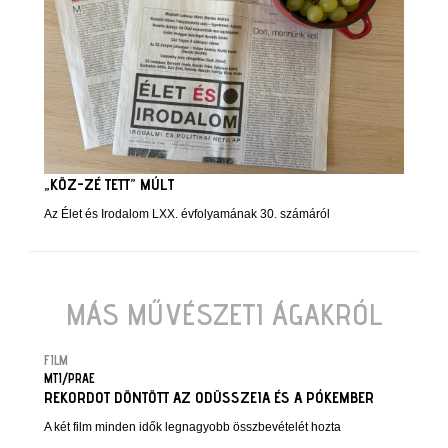
„KÖZ-ZÉ TETT” MÚLT
Az Élet és Irodalom LXX. évfolyamának 30. számáról
MÁS MŰVÉSZETI ÁGAKRÓL
FILM
MTI/PRAE
REKORDOT DÖNTÖTT AZ ODÜSSZEIA ÉS A PÓKEMBER
A két film minden idők legnagyobb összbevételét hozta