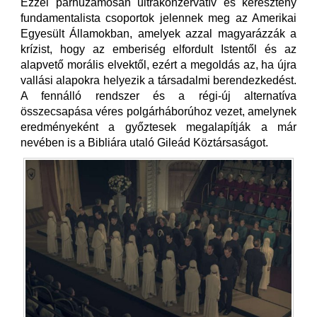
Ezzel párhuzamosan ultrakonzervatív és keresztény
fundamentalista csoportok jelennek meg az Amerikai
Egyesült Államokban, amelyek azzal magyarázzák a
krízist, hogy az emberiség elfordult Istentől és az
alapvető morális elvektől, ezért a megoldás az, ha újra
vallási alapokra helyezik a társadalmi berendezkedést.
A fennálló rendszer és a régi-új alternatíva
összecsapása véres polgárháborúhoz vezet, amelynek
eredményeként a győztesek megalapítják a már
nevében is a Bibliára utaló Gileád Köztársaságot.