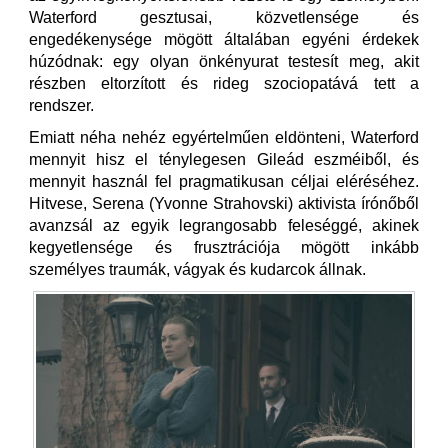
Waterford gesztusai, közvetlensége és
engedékenysége mögött általában egyéni érdekek
húzódnak: egy olyan önkényurat testesít meg, akit
részben eltorzított és rideg szociopatává tett a
rendszer.
Emiatt néha nehéz egyértelműen eldönteni, Waterford
mennyit hisz el ténylegesen Gileád eszméiből, és
mennyit használ fel pragmatikusan céljai eléréséhez.
Hitvese, Serena (Yvonne Strahovski) aktivista írónőből
avanzsál az egyik legrangosabb feleséggé, akinek
kegyetlensége és frusztrációja mögött inkább
személyes traumák, vágyak és kudarcok állnak.