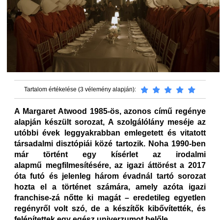
Tartalom értékelése (3 vélemény alapján):
A Margaret Atwood 1985-ös, azonos című regénye
alapján készült sorozat, A szolgálólány meséje az
utóbbi évek leggyakrabban emlegetett és vitatott
társadalmi disztópiái közé tartozik. Noha 1990-ben
már történt egy kísérlet az irodalmi
alapmű megfilmesítésére, az igazi áttörést a 2017
óta futó és jelenleg három évadnál tartó sorozat
hozta el a történet számára, amely azóta igazi
franchise-zá nőtte ki magát – eredetileg egyetlen
regényről volt szó, de a készítők kibővítették, és
felépítettek egy egész univerzumot belőle.