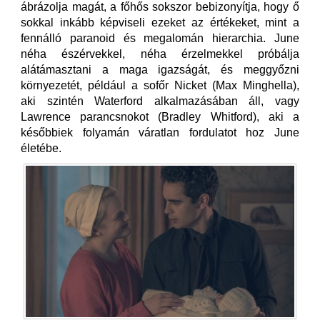
ábrázolja magát, a főhős sokszor bebizonyítja, hogy ő
sokkal inkább képviseli ezeket az értékeket, mint a
fennálló paranoid és megalomán hierarchia. June
néha észérvekkel, néha érzelmekkel próbálja
alátámasztani a maga igazságát, és meggyőzni
környezetét, például a sofőr Nicket (Max Minghella),
aki szintén Waterford alkalmazásában áll, vagy
Lawrence parancsnokot (Bradley Whitford), aki a
későbbiek folyamán váratlan fordulatot hoz June
életébe.