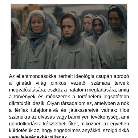
Az ellentmondásokkal terhelt ideológia csupán apropó
a gileádi világ cinikus vezetői számára terveik
megvalósítására, eszköz a hatalom megtartására, amíg
a törvények és módszerek a történelem legsötétebb
diktatúráit idézik. Olyan társadalom ez, amelyben a nők
a férfiak tulajdonaivá és játékszereivé válnak: tilos
számukra az olvasás vagy bármilyen tevékenység, ami
gondolkodásra késztetheti őket, miközben az egyetlen
küldetésük az, hogy engedelmes anyákká, szolgálókká
vagy feleségekké váljanak.