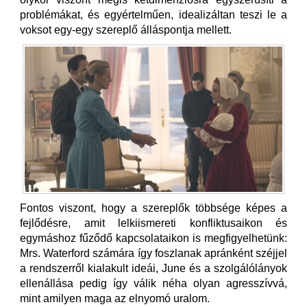
problémákat, és egyértelműen, idealizáltan teszi le a
voksot egy-egy szereplő álláspontja mellett.
Fontos viszont, hogy a szereplők többsége képes a
fejlődésre, amit lelkiismereti konfliktusaikon és
egymáshoz fűződő kapcsolataikon is megfigyelhetünk:
Mrs. Waterford számára így foszlanak apránként széjjel
a rendszerről kialakult ideái, June és a szolgálólányok
ellenállása pedig így válik néha olyan agresszívvá,
mint amilyen maga az elnyomó uralom.