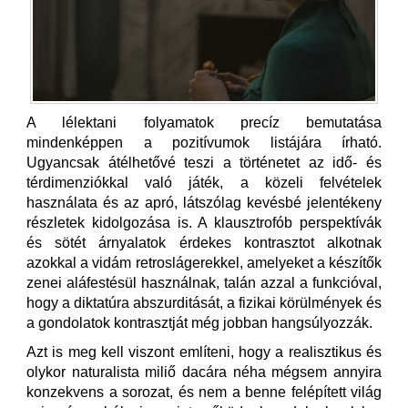
A lélektani folyamatok precíz bemutatása
mindenképpen a pozitívumok listájára írható.
Ugyancsak átélhetővé teszi a történetet az idő- és
térdimenziókkal való játék, a közeli felvételek
használata és az apró, látszólag kevésbé jelentékeny
részletek kidolgozása is. A klausztrofób perspektívák
és sötét árnyalatok érdekes kontrasztot alkotnak
azokkal a vidám retroslágerekkel, amelyeket a készítők
zenei aláfestésül használnak, talán azzal a funkcióval,
hogy a diktatúra abszurditását, a fizikai körülmények és
a gondolatok kontrasztját még jobban hangsúlyozzák.
Azt is meg kell viszont említeni, hogy a realisztikus és
olykor naturalista miliő dacára néha mégsem annyira
konzekvens a sorozat, és nem a benne felépített világ