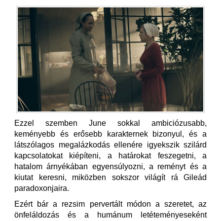
Ezzel szemben June sokkal ambiciózusabb,
keményebb és erősebb karakternek bizonyul, és a
látszólagos megalázkodás ellenére igyekszik szilárd
kapcsolatokat kiépíteni, a határokat feszegetni, a
hatalom árnyékában egyensúlyozni, a reményt és a
kiutat keresni, miközben sokszor világít rá Gileád
paradoxonjaira.
Ezért bár a rezsim pervertált módon a szeretet, az
önfeláldozás és a humánum letéteményeseként