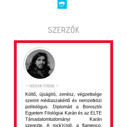
SZERZŐK
-- OCSOVAI FERENC --
Költő, újságíró, zenész, végzettsége
szerint médiaszakértő és nemzetközi
politológus. Diplomáit a Boroszlói
Egyetem Filológiai Karán és az ELTE
Társadalomtudományi Karán
szerezte. A rock'n'roll, a flamenco,