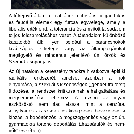
A létrejövő állam a totalitárius, illiberális, oligarchikus
és feudális elemek egy furcsa egyvelege, amely a
liberális értékrend, a tolerancia és a nyitott társadalom
teljes felszámolásához vezet. A társadalom különböző
kasztokból áll: ilyen például a parancsnokok
kiváltságos elitrétege vagy az állampolgárokat
megfigyelő és mindenütt jelenlévő ún. őrzők és
Szemek csoportja is.
Az új hatalom a keresztény tanokra hivatkozva építi ki
radikális rendszerét, amelyet azonban a nők
elnyomása, a szexuális kisebbségek („gender traitors”)
üldözése, a rendszer kritikusainak elhallgattatása és
megsemmisítése jellemez. A rezsim az olyan
eszközöktől sem riad vissza, mint a cenzúra,
a nyilvános akasztások és kivégzések bevezetése, a
kínzás, a bebörtönzés, a megszégyenítés vagy az ún.
gyarmatokra történő deportálás („hazaárulók és nem-
nők" esetében).