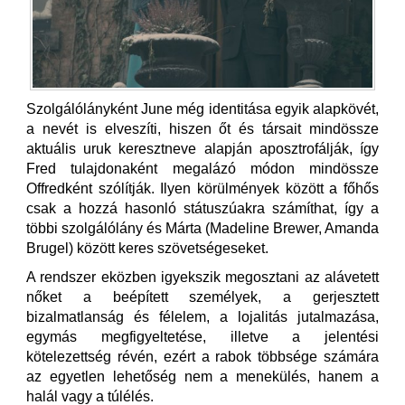
Szolgálólányként June még identitása egyik alapkövét,
a nevét is elveszíti, hiszen őt és társait mindössze
aktuális uruk keresztneve alapján aposztrofálják, így
Fred tulajdonaként megalázó módon mindössze
Offredként szólítják. Ilyen körülmények között a főhős
csak a hozzá hasonló státuszúakra számíthat, így a
többi szolgálólány és Márta (Madeline Brewer, Amanda
Brugel) között keres szövetségeseket.
A rendszer eközben igyekszik megosztani az alávetett
nőket a beépített személyek, a gerjesztett
bizalmatlanság és félelem, a lojalitás jutalmazása,
egymás megfigyeltetése, illetve a jelentési
kötelezettség révén, ezért a rabok többsége számára
az egyetlen lehetőség nem a menekülés, hanem a
halál vagy a túlélés.