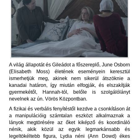
A világ állapotát és Gileádot a főszereplő, June Osborn
(Elisabeth Moss) életének eseményein keresztül
ismerhetjük meg, akinek nem sikerül átszöknie a
kanadai határon, így miután elfogják, és elszakítják
gyermekétől, Hannah-tól, belőle is szolgálólányt
nevelnek az ún. Vörös Központban.
A fizikai és verbális fenyítéstől kezdve a csonkításon át
a manipulációig számtalan eszközt alkalmaznak a
lányok megtörésére az őket kiképző és koordináló
nénik, akik közül az egyik legmarkánsabb és
legeltökéltebb figura, Lydia néni (Ann Dowd) ékes