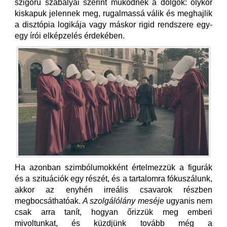
szigorú szabályai szerint működnek a dolgok: olykor
kiskapuk jelennek meg, rugalmassá válik és meghajlik
a disztópia logikája vagy máskor rigid rendszere
egy-
egy írói elképzelés érdekében.
Ha azonban szimbólumokként értelmezzük a figurák
és a szituációk egy részét, és a tartalomra
fókuszálunk,
akkor az enyhén irreális csavarok részben
megbocsáthatóak.
A szolgálólány meséje
ugyanis nem
csak arra tanít, hogyan őrizzük meg emberi
mivoltunkat, és küzdjünk tovább még a