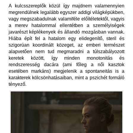
A kulcsszereplők közül így majdnem valamennyien
megrendülnek legalább egyszer addigi világképükben,
vagy megszabadulnak valamiféle előítéletektől, vagyis
a merev hatalommal ellentétben a személyiségek
javarészt képlékenyek és állandó mozgásban vannak.
Hiába épít fel a hatalom egy elidegenítő, steril és
szigorúan koordinált közeget, az emberi természet
alapvetően nem tud megmaradni a túlszabályozott
keretek között, így minden monotonitás és
rendszeresség dacára (ami főleg a női kasztok
esetében markáns) megjelenik a spontaneitás is a
karakterek kölcsönhatásaiban, mint a pszichét formáló
tényező.