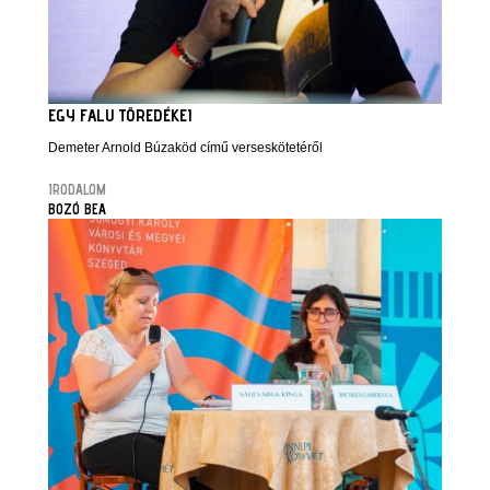
EGY FALU TÖREDÉKEI
Demeter Arnold Búzaköd című verseskötetéről
IRODALOM
BOZÓ BEA