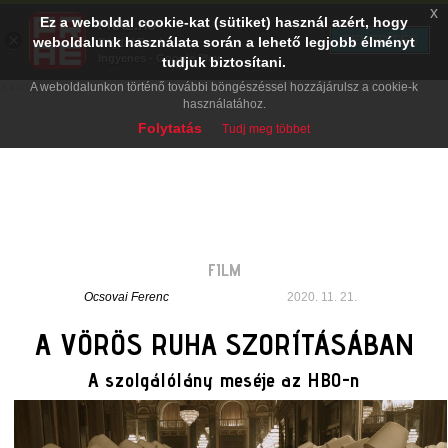
x
Ez a weboldal cookie-kat (sütiket) használ azért, hogy
PRAE.HU
×
TELEPÍTÉS
weboldalunk használata során a lehető legjobb élményt
Digital Evolution
Ingyenes - Google Play
tudjuk biztosítani.
A weboldalunkon történő további böngészéssel hozzájárulsz a cookie-k
használatához.
Folytatás
Tudj meg többet
FILM
Ocsovai Ferenc
2020. 11. 21.
A VÖRÖS RUHA SZORÍTÁSÁBAN
A szolgálólány meséje az HBO-n