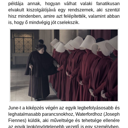
példája annak, hogyan válhat valaki fanatikusan
elvakult kiszolgálójává egy rendszernek, aki szentül
hisz mindenben, amire azt felépítették, valamint abban
is, hogy ő mindvégig jót cselekszik.
June-t a kiképzés végén az egyik legbefolyásosabb és
leghatalmasabb parancsnokhoz, Waterfordhoz (Joseph
Fiennes) küldik, aki műveltsége és tehetsége ellenére
az egyik legkönyörtelenebb vezető is egy személyben.