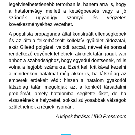
legelviselhetetlenebb terrorban is, hanem arra is, hogy
a hatalomvágy mellett a kétségbeesés vagy a jó
szándék ugyanúgy szörnyű és végzetes
következményekhez vezethet.
A populista propaganda által konstruált ellenségképek
és az általa felkorbácsolt kollektív gyűlölet áldozatai,
akár Gileád polgárai, valódi, arccal, névvel és sorssal
rendelkező egyének lehetnek, akiknek talán joguk van
ahhoz a szabadsághoz, hogy egyedül döntsenek, mi is
volna a legjobb számukra. Ezért kell kritikával kezelni
a mindenkori hatalmat még akkor is, ha látszólag az
emberek érdekeit védi: hiszen a hatalom gyakorlói
látszólag talán megoldják azt a konkrét társadalmi
problémát, amely hatalomba segítette őket, de ha
visszaélnek a helyzettel, sokkal súlyosabbak válságok
születhetnek a régiek nyomán.
A képek forrása: HBO Pressroom