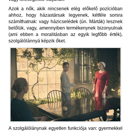
Azok a nők, akik nincsenek elég előkelő pozícióban
ahhoz, hogy házastársak legyenek, kétféle sorsra
számíthatnak: vagy házicselédek (ún. Márták) lesznek
belőlük, vagy, amennyiben termékenynek bizonyulnak
(ami ebben a moralitásban az egyik legfőbb érték),
szolgálólánnyá képzik őket.
A szolgálólánynak egyetlen funkciója van: gyermekkel