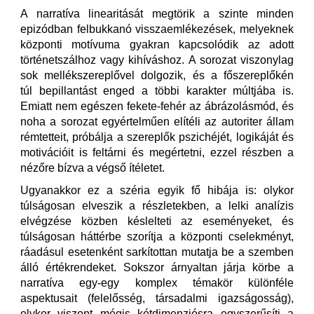
A narratíva linearitását megtörik a szinte minden
epizódban felbukkanó visszaemlékezések, melyeknek
központi motívuma gyakran kapcsolódik az adott
történetszálhoz vagy kihíváshoz. A sorozat viszonylag
sok mellékszereplővel dolgozik, és a főszereplőkén
túl bepillantást enged a többi karakter múltjába is.
Emiatt nem egészen fekete-fehér az ábrázolásmód, és
noha a sorozat egyértelműen elítéli az autoriter állam
rémtetteit, próbálja a szereplők pszichéjét, logikáját és
motivációit is feltárni és megértetni, ezzel részben a
nézőre bízva a végső ítéletet.
Ugyanakkor ez a széria egyik fő hibája is: olykor
túlságosan elveszik a részletekben, a lelki analízis
elvégzése közben késlelteti az eseményeket, és
túlságosan háttérbe szorítja a központi cselekményt,
ráadásul esetenként sarkítottan mutatja be a szemben
álló értékrendeket. Sokszor árnyaltan járja körbe a
narratíva egy-egy komplex témakör különféle
aspektusait (felelősség, társadalmi igazságosság),
olykor viszont mégis kétdimenziósra egyszerűsíti a