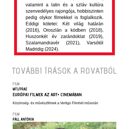
valamint a latin és a szláv kultúra
szenvedélyes rajongója, hobbiszinten
pedig olykor filmekkel is foglalkozik.
Eddigi kötetei: Két világ határán
(2016), Oroszlán a ködben (2018),
Huszonkét év zarándoklat (2019),
Szalamandravér (2021), Varsótól
Madridig (2024).
TOVÁBBI ÍRÁSOK A ROVATBÓL
FILM
MTI/PRAE
EURÓPAI FILMEK AZ ART+ CINEMÁBAN
Közönség- és művészfilmek a Vertigo Filmhét műsorán
FILM
PÁLL ANTÓNIA