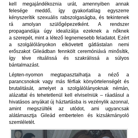
kell megajándékoznia urát, amennyiben annak
felesége meddő, így gyakorlatilag egyszerre
kényszerítik szexuális rabszolgaságba, és tekintenek
rá amolyan szülőgépezetként. A rendszer
propagandája úgy idealizálja ezeknek a nőknek
a szerepét, mint a létező legnemesebb feladatot. Ezért
a szolgálólányokon elkövetett gátlástalan nemi
erőszakot Gileádban fennkölt ceremóniává minősítik,
így téve rituálissá és szakrálissá a súlyos
bántalmazást.
Lépten-nyomon megtapasztalhatja a néző a
parancsnokok vagy más férfiak könyörtelenségét és
brutalitását, amelyet a szolgálólányoknak némán,
alázattal és tehetetlenül kell elviselniük – ráadásul a
hivatásos anyákat új háztartásba is vezénylik azonnal,
amint megszülték az utódot, ami ugyancsak
alátámasztja Gileád embertelen és kizsákmányoló
szemléletét.