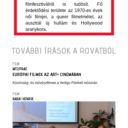
filmfesztiválról is tudósít. Fő
érdeklődési területe az 1970-es évek
női filmjei, a queer filmelmélet, az
ausztrál új hullám és Hollywood
aranykora.
TOVÁBBI ÍRÁSOK A ROVATBÓL
FILM
MTI/PRAE
EURÓPAI FILMEK AZ ART+ CINEMÁBAN
Közönség- és művészfilmek a Vertigo Filmhét műsorán
FILM
KABAI HENRIK