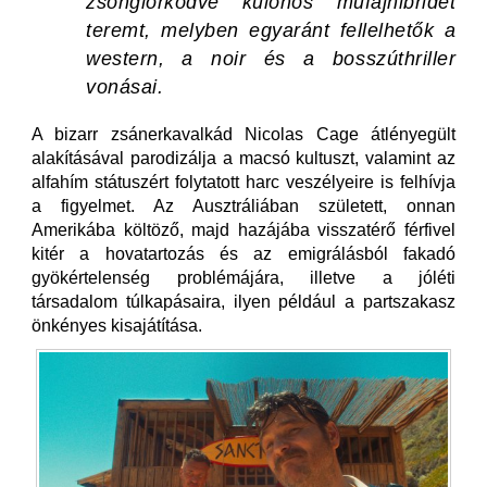
zsonglőrködve különös műfajhibridet
teremt, melyben egyaránt fellelhetők a
western, a noir és a bosszúthriller
vonásai.
A bizarr zsánerkavalkád Nicolas Cage átlényegült
alakításával parodizálja a macsó kultuszt, valamint az
alfahím státuszért folytatott harc veszélyeire is felhívja
a figyelmet. Az Ausztráliában született, onnan
Amerikába költöző, majd hazájába visszatérő férfivel
kitér a hovatartozás és az emigrálásból fakadó
gyökértelenség problémájára, illetve a jóléti
társadalom túlkapásaira, ilyen például a partszakasz
önkényes kisajátítása.