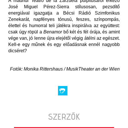
A madridi Teatro de la Zarzuela pulpitusáról érkező
José Miguel Pérez-Sierra stílusosan, pezsdítő
energiával igazgatja a Bécsi Rádió Szimfonikus
Zenekarát, napfényes tónusú, feszes, színpompás,
élettel és humorral teli játékra inspirálva az együttest:
csak úgy röpül a
Benamor
bő két és fél órája, és amint
vége van, jó lenne újra elejétől végig átélni az egészet.
Kell-e egy műnek és egy előadásnak ennél nagyobb
dicséret?
Fotók: Monika Rittershaus / MusikTheater an der Wien
SZERZŐK