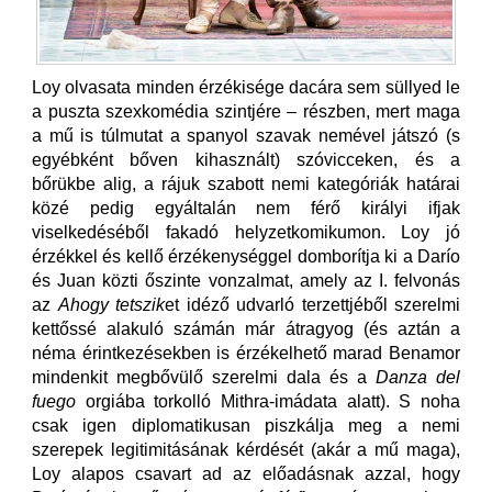
Loy olvasata minden érzékisége dacára sem süllyed le
a puszta szexkomédia szintjére – részben, mert maga
a mű is túlmutat a spanyol szavak nemével játszó (s
egyébként bőven kihasznált) szóvicceken, és a
bőrükbe alig, a rájuk szabott nemi kategóriák határai
közé pedig egyáltalán nem férő királyi ifjak
viselkedéséből fakadó helyzetkomikumon. Loy jó
érzékkel és kellő érzékenységgel domborítja ki a Darío
és Juan közti őszinte vonzalmat, amely az I. felvonás
az
Ahogy tetszik
et idéző udvarló terzettjéből szerelmi
kettőssé alakuló számán már átragyog (és aztán a
néma érintkezésekben is érzékelhető marad Benamor
mindenkit megbővülő szerelmi dala és a
Danza del
fuego
orgiába torkolló Mithra-imádata alatt). S noha
csak igen diplomatikusan piszkálja meg a nemi
szerepek legitimitásának kérdését (akár a mű maga),
Loy alapos csavart ad az előadásnak azzal, hogy