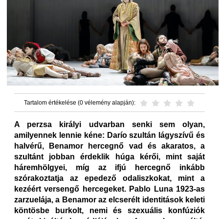
Tartalom értékelése (0 vélemény alapján):
A perzsa királyi udvarban senki sem olyan,
amilyennek lennie kéne: Darío szultán lágyszívű és
halvérű, Benamor hercegnő vad és akaratos, a
szultánt jobban érdeklik húga kérői, mint saját
háremhölgyei, míg az ifjú hercegnő inkább
szórakoztatja az epedező odaliszkokat, mint a
kezéért versengő hercegeket. Pablo Luna 1923-as
zarzuelája, a Benamor az elcserélt identitások keleti
köntösbe burkolt, nemi és szexuális konfúziók