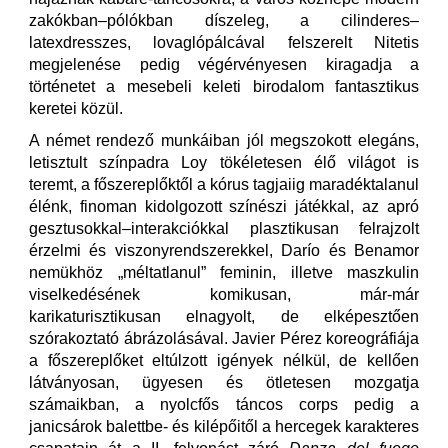
zakókban–pólókban díszeleg, a cilinderes–
latexdresszes, lovaglópálcával felszerelt Nitetis
megjelenése pedig végérvényesen kiragadja a
történetet a mesebeli keleti birodalom fantasztikus
keretei közül.
A német rendező munkáiban jól megszokott elegáns,
letisztult színpadra Loy tökéletesen élő világot is
teremt, a főszereplőktől a kórus tagjaiig maradéktalanul
élénk, finoman kidolgozott színészi játékkal, az apró
gesztusokkal–interakciókkal plasztikusan felrajzolt
érzelmi és viszonyrendszerekkel, Darío és Benamor
nemükhöz „méltatlanul” feminin, illetve maszkulin
viselkedésének komikusan, már-már
karikaturisztikusan elnagyolt, de elképesztően
szórakoztató ábrázolásával. Javier Pérez koreográfiája
a főszereplőket eltúlzott igények nélkül, de kellően
látványosan, ügyesen és ötletesen mozgatja
számaikban, a nyolcfős táncos corps pedig a
janicsárok balettbe- és kilépőitől a hercegek karakteres