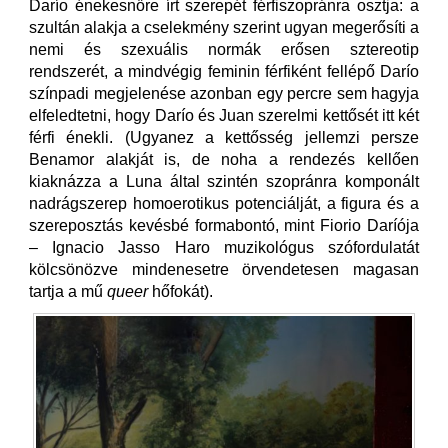
Darío énekesnőre írt szerepét férfiszopránra osztja: a
szultán alakja a cselekmény szerint ugyan megerősíti a
nemi és szexuális normák erősen sztereotip
rendszerét, a mindvégig feminin férfiként fellépő Darío
színpadi megjelenése azonban egy percre sem hagyja
elfeledtetni, hogy Darío és Juan szerelmi kettősét itt két
férfi énekli. (Ugyanez a kettősség jellemzi persze
Benamor alakját is, de noha a rendezés kellően
kiaknázza a Luna által szintén szopránra komponált
nadrágszerep homoerotikus potenciálját, a figura és a
szereposztás kevésbé formabontó, mint Fiorio Daríója
– Ignacio Jasso Haro muzikológus szófordulatát
kölcsönözve mindenesetre örvendetesen magasan
tartja a mű
queer
hőfokát).