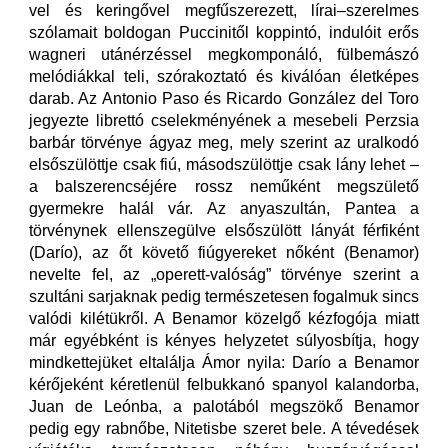
vel és keringővel megfűszerezett, lírai–szerelmes
szólamait boldogan Puccinitől koppintó, indulóit erős
wagneri utánérzéssel megkomponáló, fülbemászó
melódiákkal teli, szórakoztató és kiválóan életképes
darab. Az Antonio Paso és Ricardo González del Toro
jegyezte librettó cselekményének a mesebeli Perzsia
barbár törvénye ágyaz meg, mely szerint az uralkodó
elsőszülöttje csak fiú, másodszülöttje csak lány lehet –
a balszerencséjére rossz neműként megszülető
gyermekre halál vár. Az anyaszultán, Pantea a
törvénynek ellenszegülve elsőszülött lányát férfiként
(Darío), az őt követő fiúgyereket nőként (Benamor)
nevelte fel, az „operett-valóság” törvénye szerint a
szultáni sarjaknak pedig természetesen fogalmuk sincs
valódi kilétükről. A Benamor közelgő kézfogója miatt
már egyébként is kényes helyzetet súlyosbítja, hogy
mindkettejüket eltalálja Ámor nyila: Darío a Benamor
kérőjeként kéretlenül felbukkanó spanyol kalandorba,
Juan de Leónba, a palotából megszökő Benamor
pedig egy rabnőbe, Nitetisbe szeret bele. A tévedések