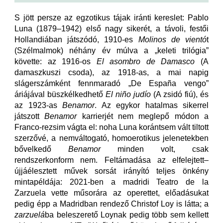
S jött persze az egzotikus tájak iránti kereslet: Pablo
Luna (1879–1942) első nagy sikerét, a távoli, festői
Hollandiában játszódó, 1910-es
Molinos de vientó
t
(Szélmalmok) néhány év múlva a „keleti trilógia”
követte: az 1916-os
El asombro de Damasco
(A
damaszkuszi csoda), az 1918-as, a mai napig
slágerszámként fennmaradó „De España vengo”
áriájával büszkélkedhető
El niño judío
(A zsidó fiú), és
az 1923-as
Benamor
. Az egykor hatalmas sikerrel
játszott
Benamor
karrierjét nem meglepő módon a
Franco-rezsim vágta el: noha Luna korántsem vált tiltott
szerzővé, a nemváltogató, homoerotikus jelenetekben
bővelkedő
Benamor
minden volt, csak
rendszerkonform nem. Feltámadása az elfelejtett–
újjáélesztett művek sorsát irányító teljes önkény
mintapéldája: 2021-ben a madridi Teatro de la
Zarzuela vette műsorára az operettet, előadásukat
pedig épp a Madridban rendező Christof Loy is látta; a
zarzuelá
ba beleszerető Loynak pedig több sem kellett