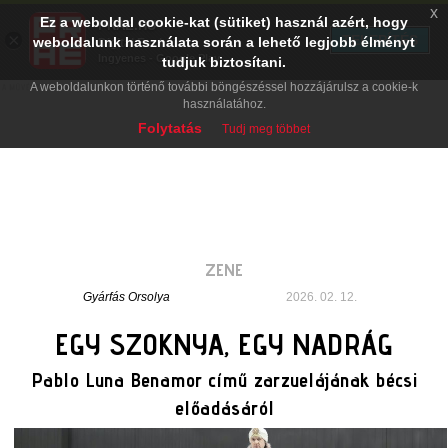
x
Ez a weboldal cookie-kat (sütiket) használ azért, hogy
PRAE.HU
×
TELEPÍTÉS
weboldalunk használata során a lehető legjobb élményt
Digital Evolution
Ingyenes - Google Play
tudjuk biztosítani.
A weboldalunkon történő további böngészéssel hozzájárulsz a cookie-k
használatához.
Folytatás
Tudj meg többet
ZENE
Gyárfás Orsolya
2026. 02. 12.
EGY SZOKNYA, EGY NADRÁG
Pablo Luna Benamor című zarzuelájának bécsi
előadásáról