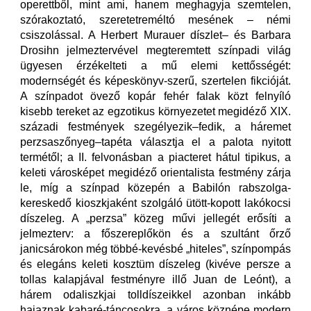
operettből, mint ami, hanem meghagyja szemtelen,
szórakoztató, szeretetreméltó mesének – némi
csiszolással. A Herbert Murauer díszlet– és Barbara
Drosihn jelmeztervével megteremtett színpadi világ
ügyesen érzékelteti a mű elemi kettősségét:
modernségét és képeskönyv-szerű, szertelen fikcióját.
A színpadot övező kopár fehér falak közt felnyíló
kisebb tereket az egzotikus környezetet megidéző XIX.
századi festmények szegélyezik–fedik, a háremet
perzsaszőnyeg–tapéta választja el a palota nyitott
termétől; a II. felvonásban a piacteret hátul tipikus, a
keleti városképet megidéző orientalista festmény zárja
le, míg a színpad közepén a Babilón rabszolga-
kereskedő kioszkjaként szolgáló ütött-kopott lakókocsi
díszeleg. A „perzsa” közeg művi jellegét erősíti a
jelmezterv: a főszereplőkön és a szultánt őrző
janicsárokon még többé-kevésbé „hiteles”, színpompás
és elegáns keleti kosztüm díszeleg (kivéve persze a
tollas kalapjával festményre illő Juan de Leónt), a
hárem odaliszkjai tolldíszeikkel azonban inkább
hajaznak kabaré-táncosokra, a város köznépe modern