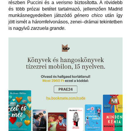
részben Puccini és a
verismo
biztosította. A rövidebb
és több prózai betétet tartalmazó, jellemzően Madrid
munkásnegyedeiben játszódó
género chico
után így
jött ismét a háromfelvonásos, zenei–drámai tekintetben
is nagyívű
zarzuela grande
.