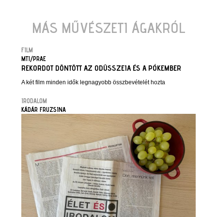
MÁS MŰVÉSZETI ÁGAKRÓL
FILM
MTI/PRAE
REKORDOT DÖNTÖTT AZ ODÜSSZEIA ÉS A PÓKEMBER
A két film minden idők legnagyobb összbevételét hozta
IRODALOM
KÁDÁR FRUZSINA