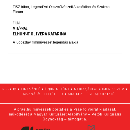
FISZ-tábor, Legend’Art Összművészeti Alkotótábor és Szakmai
Fórum
FILM
MTI/PRAE
ELHUNYT OLIVERA KATARINA
A jugoszláv filmművészet legendás alakja
RSS
•
1%
•
LINKAJÁNLÓ
•
ÍRJON NEKÜNK
•
MÉDIAAJÁNLAT
•
IMPRESSZUM
•
FELHASZNÁLÁSI FELTÉTELEK
•
ADATKEZELÉSI TÁJÉKOZTATÓ
A prae.hu művészeti portál és a Prae folyóirat kiadását,
működését a Magyar Kultúráért Alapítvány – Petőfi Kulturális
Ügynökség – támogatja.