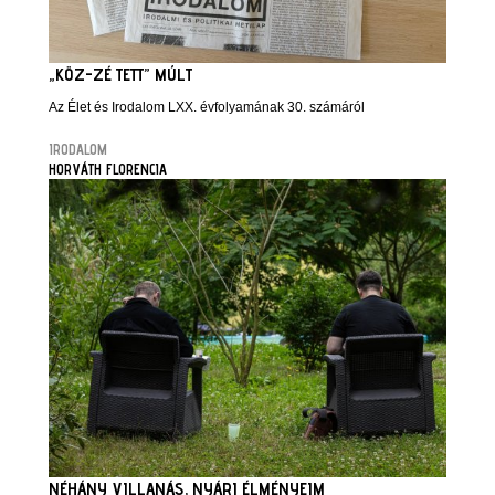
„KÖZ-ZÉ TETT” MÚLT
Az Élet és Irodalom LXX. évfolyamának 30. számáról
IRODALOM
HORVÁTH FLORENCIA
NÉHÁNY VILLANÁS, NYÁRI ÉLMÉNYEIM