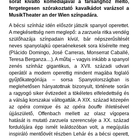
sorát kiváltó komédiájával a farsanghoz méltó,
fergetegesen szórakoztató kavalkádot varázsol a
MusikTheater an der Wien színpadára.
A bécsi színház idén először játszik spanyol operettet.
A megkésettség nem meglepő: a
zarzuela
ritka vendég
szülőhazája színpadain kívül, bár népszerűsítését
neves spanyolajkú operaénekesek sora kísérelte meg
(Plácido Domingo, José Carreras, Monserrat Caballé,
Teresa Berganza…). A műfaj – vagyis inkább a spanyol
zenés színház gigantikus, a XVII. századi udvari
operától a modern operettig mindent magába foglaló
gyűjtőkategóriája – sorsa Spanyolországban is
meglehetősen hányatottnak bizonyult, története során
a ragyogó siker évtizedeit a tökéletes elfeledettség és
a válság korszakai váltogatták. A XIX. század közepén
az
opéra comique
és az
opéra bouffe
ihletésével
újjászülető, Offenbach mellett az olasz vígopera
hatását is mutató
zarzuela
szerencséje a XX. század
fordulójára épp ismét leáldozóban volt, a megújulás
inspiráló mentőövét részben Lehár és a bécsi operett,