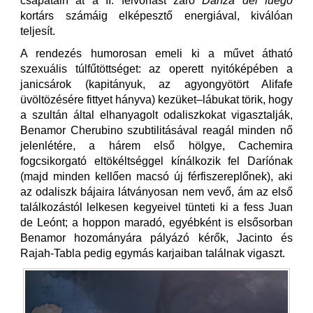
csapatain át a II. felvonást záró
Danza del fuego
kortárs számáig elképesztő energiával, kiválóan
teljesít.
A rendezés humorosan emeli ki a művet átható
szexuális túlfűtöttséget: az operett nyitóképében a
janicsárok (kapitányuk, az agyongyötört Alifafe
üvöltözésére fittyet hányva) kezüket–lábukat törik, hogy
a szultán által elhanyagolt odaliszkokat vigasztalják,
Benamor Cherubino szubtilitásával reagál minden nő
jelenlétére, a hárem első hölgye, Cachemira
fogcsikorgató eltökéltséggel kínálkozik fel Daríónak
(majd minden kellően macsó új férfiszereplőnek), aki
az odaliszk bájaira látványosan nem vevő, ám az első
találkozástól lelkesen kegyeivel tünteti ki a fess Juan
de Leónt; a hoppon maradó, egyébként is elsősorban
Benamor hozományára pályázó kérők, Jacinto és
Rajah-Tabla pedig egymás karjaiban találnak vigaszt.