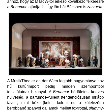
ahhoz, hogy az MTadW-től érkező következő felkérésre
a
Benamor
t ajánlja fel. Így lőn hát Bécsben is
zarzuela
.
A MusikTheater an der Wien legjobb hagyományaihoz
hű kultúrimport pedig minden szempontból
telitalálatnak bizonyul. A
Benamor
bődületes, kedves
hülyeség, a parfümös–fülledt (tendenciózusan inkább
távol-, mint közel-)keleti kolorit és a kötelezően
berobbanó spanyol dallamok mellett foxtrottal,
shimmy
-