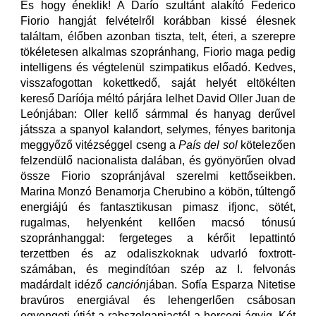
És hogy éneklik! A Darío szultánt alakító Federico
Fiorio hangját felvételről korábban kissé élesnek
találtam, élőben azonban tiszta, telt, éteri, a szerepre
tökéletesen alkalmas szopránhang, Fiorio maga pedig
intelligens és végtelenül szimpatikus előadó. Kedves,
visszafogottan kokettkedő, saját helyét eltökélten
kereső Daríója méltó párjára lelhet David Oller Juan de
Leónjában: Oller kellő sármmal és hanyag derűvel
játssza a spanyol kalandort, selymes, fényes baritonja
meggyőző vitézséggel cseng a
País del sol
kötelezően
felzendülő nacionalista dalában, és gyönyörűen olvad
össze Fiorio szopránjával szerelmi kettőseikben.
Marina Monzó Benamorja Cherubino a köbön, túltengő
energiájú és fantasztikusan pimasz ifjonc, sötét,
rugalmas, helyenként kellően macsó tónusú
szopránhanggal: fergeteges a kérőit lepattintó
terzettben és az odaliszkoknak udvarló foxtrott-
számában, és megindítóan szép az I. felvonás
madárdalt idéző
canción
jában. Sofía Esparza Nitetise
bravúros energiával és lehengerlően csábosan
egyengeti útját a rabszolgapiactól a hercegi ágyig. Két