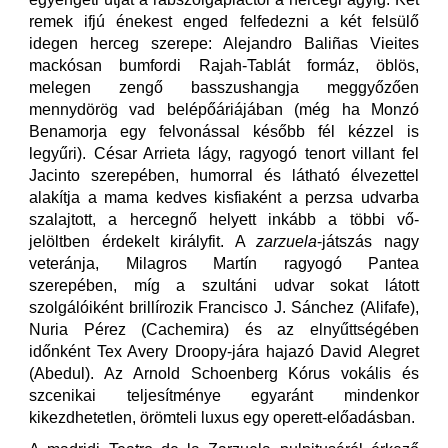
remek ifjú énekest enged felfedezni a két felsülő
idegen herceg szerepe: Alejandro Baliñas Vieites
mackósan bumfordi Rajah-Tablát formáz, öblös,
melegen zengő basszushangja meggyőzően
mennydörög vad belépőáriájában (még ha Monzó
Benamorja egy felvonással később fél kézzel is
legyűri). César Arrieta lágy, ragyogó tenort villant fel
Jacinto szerepében, humorral és látható élvezettel
alakítja a mama kedves kisfiaként a perzsa udvarba
szalajtott, a hercegnő helyett inkább a többi vő-
jelöltben érdekelt királyfit. A
zarzuela
-játszás nagy
veteránja, Milagros Martín ragyogó Pantea
szerepében, míg a szultáni udvar sokat látott
szolgálóiként brillírozik Francisco J. Sánchez (Alifafe),
Nuria Pérez (Cachemira) és az elnyűttségében
időnként Tex Avery Droopy-jára hajazó David Alegret
(Abedul). Az Arnold Schoenberg Kórus vokális és
szcenikai teljesítménye egyaránt mindenkor
kikezdhetetlen, örömteli luxus egy operett-előadásban.