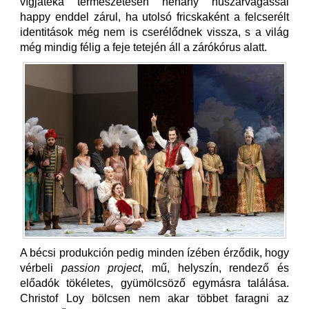
vígjátéka természetesen néhány huszárvágással
happy enddel zárul, ha utolsó fricskaként a felcserélt
identitások még nem is cserélődnek vissza, s a világ
még mindig félig a feje tetején áll a zárókórus alatt.
A bécsi produkción pedig minden ízében érződik, hogy
vérbeli
passion project
, mű, helyszín, rendező és
előadók tökéletes, gyümölcsöző egymásra találása.
Christof Loy bölcsen nem akar többet faragni az