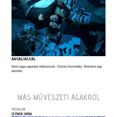
ANYAGIASSÁG
Nem vagy egyedül cikksorozat - Darren Aronofsky: Rekviem egy
álomért
MÁS MŰVÉSZETI ÁGAKRÓL
IRODALOM
CSITNEKI NÓRA