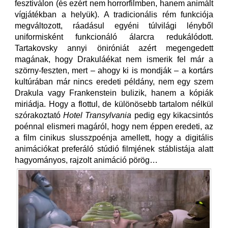
fesztiválon (és ezért nem horrorfilmben, hanem animált
vígjátékban a helyük). A tradicionális rém funkciója
megváltozott, ráadásul egyéni túlvilági lényből
uniformisként funkcionáló álarcra redukálódott.
Tartakovsky annyi öniróniát azért megengedett
magának, hogy Drakuláékat nem ismerik fel már a
szörny-feszten, mert – ahogy ki is mondják – a kortárs
kultúrában már nincs eredeti példány, nem egy szem
Drakula vagy Frankenstein bulizik, hanem a kópiák
miriádja. Hogy a flottul, de különösebb tartalom nélkül
szórakoztató
Hotel Transylvania
pedig egy kikacsintós
poénnal elismeri magáról, hogy nem éppen eredeti, az
a film cinikus slusszpoénja amellett, hogy a digitális
animációkat preferáló stúdió filmjének stáblistája alatt
hagyományos, rajzolt animáció pörög…