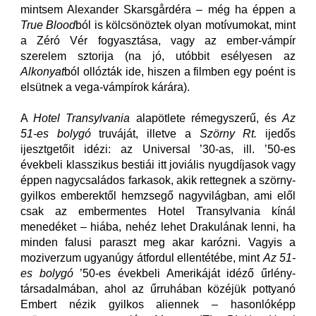
mintsem Alexander Skarsgårdéra – még ha éppen a
True Blood
ból is kölcsönöztek olyan motívumokat, mint
a Zéró Vér fogyasztása, vagy az ember-vámpír
szerelem sztorija (na jó, utóbbit esélyesen az
Alkonyat
ból ollózták ide, hiszen a filmben egy poént is
elsütnek a vega-vámpírok kárára).
A
Hotel Transylvania
alapötlete rémegyszerű, és
Az
51-es bolygó
truváját, illetve a
Szörny Rt.
ijedős
ijesztgetőit idézi: az Universal ’30-as, ill. ’50-es
évekbeli klasszikus bestiái itt joviális nyugdíjasok vagy
éppen nagycsaládos farkasok, akik rettegnek a szörny-
gyilkos emberektől hemzsegő nagyvilágban, ami elől
csak az embermentes Hotel Transylvania kínál
menedéket – hiába, nehéz lehet Drakulának lenni, ha
minden falusi paraszt meg akar karózni. Vagyis a
moziverzum ugyanúgy átfordul ellentétébe, mint
Az 51-
es bolygó
’50-es évekbeli Amerikáját idéző űrlény-
társadalmában, ahol az űrruhában közéjük pottyanó
Embert nézik gyilkos aliennek – hasonlóképp