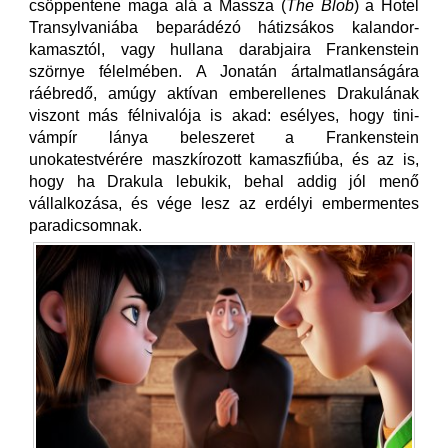
csöppentene maga alá a Massza (
The Blob
) a Hotel
Transylvaniába beparádézó hátizsákos kalandor-
kamasztól, vagy hullana darabjaira Frankenstein
szörnye félelmében. A Jonatán ártalmatlanságára
ráébredő, amúgy aktívan emberellenes Drakulának
viszont más félnivalója is akad: esélyes, hogy tini-
vámpír lánya beleszeret a Frankenstein
unokatestvérére maszkírozott kamaszfiúba, és az is,
hogy ha Drakula lebukik, behal addig jól menő
vállalkozása, és vége lesz az erdélyi embermentes
paradicsomnak.