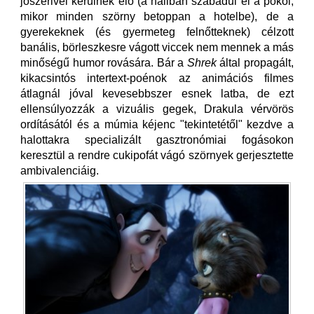
jószerivel kerülnek elő (a hallban szabadul el a pokol,
mikor minden szörny betoppan a hotelbe), de a
gyerekeknek (és gyermeteg felnőtteknek) célzott
banális, börleszkesre vágott viccek nem mennek a más
minőségű humor rovására. Bár a
Shrek
által propagált,
kikacsintós intertext-poénok az animációs filmes
átlagnál jóval kevesebbszer esnek latba, de ezt
ellensúlyozzák a vizuális gegek, Drakula vérvörös
ordításától és a múmia kéjenc "tekintetétől" kezdve a
halottakra specializált gasztronómiai fogásokon
keresztül a rendre cukipofát vágó szörnyek gerjesztette
ambivalenciáig.