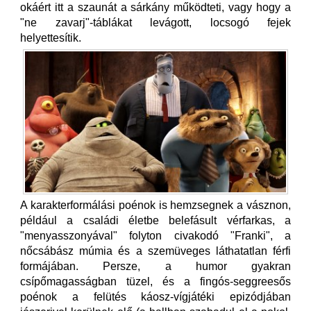
okáért itt a szaunát a sárkány működteti, vagy hogy a
"ne zavarj"-táblákat levágott, locsogó fejek
helyettesítik.
A karakterformálási poénok is hemzsegnek a vásznon,
például a családi életbe belefásult vérfarkas, a
"menyasszonyával" folyton civakodó "Franki", a
nőcsábász múmia és a szemüveges láthatatlan férfi
formájában. Persze, a humor gyakran
csípőmagasságban tüzel, és a fingós-seggreesős
poénok a felütés káosz-vígjátéki epizódjában