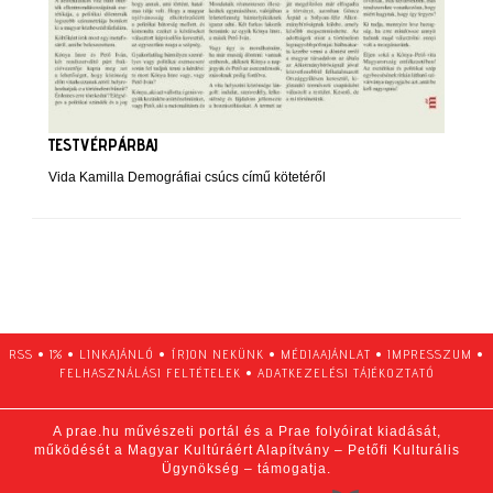
TESTVÉRPÁRBAJ
Vida Kamilla Demográfiai csúcs című kötetéről
RSS
•
1%
•
LINKAJÁNLÓ
•
ÍRJON NEKÜNK
•
MÉDIAAJÁNLAT
•
IMPRESSZUM
•
FELHASZNÁLÁSI FELTÉTELEK
•
ADATKEZELÉSI TÁJÉKOZTATÓ
A prae.hu művészeti portál és a Prae folyóirat kiadását,
működését a Magyar Kultúráért Alapítvány – Petőfi Kulturális
Ügynökség – támogatja.