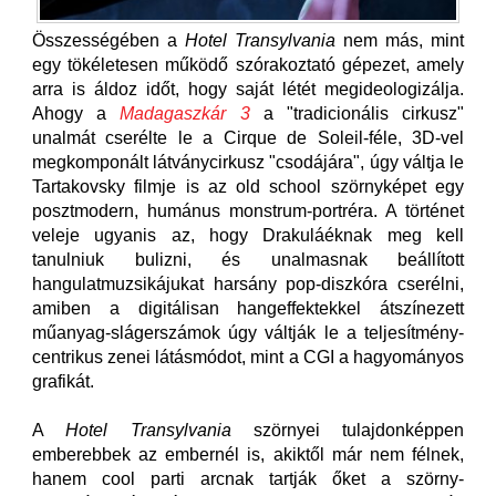
Összességében a
Hotel Transylvania
nem más, mint
egy tökéletesen működő szórakoztató gépezet, amely
arra is áldoz időt, hogy saját létét megideologizálja.
Ahogy a
Madagaszkár 3
a "tradicionális cirkusz"
unalmát cserélte le a Cirque de Soleil-féle, 3D-vel
megkomponált látványcirkusz "csodájára", úgy váltja le
Tartakovsky filmje is az old school szörnyképet egy
posztmodern, humánus monstrum-portréra. A történet
veleje ugyanis az, hogy Drakuláéknak meg kell
tanulniuk bulizni, és unalmasnak beállított
hangulatmuzsikájukat harsány pop-diszkóra cserélni,
amiben a digitálisan hangeffektekkel átszínezett
műanyag-slágerszámok úgy váltják le a teljesítmény-
centrikus zenei látásmódot, mint a CGI a hagyományos
grafikát.
A
Hotel Transylvania
szörnyei tulajdonképpen
emberebbek az embernél is, akiktől már nem félnek,
hanem cool parti arcnak tartják őket a szörny-