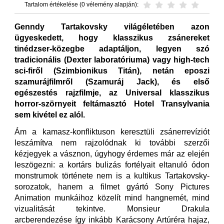
Tartalom értékelése (0 vélemény alapján):
Genndy Tartakovsky világéletében azon
ügyeskedett, hogy klasszikus zsánereket
tinédzser-közegbe adaptáljon, legyen szó
tradicionális (Dexter laboratóriuma) vagy high-tech
sci-firől (Szimbionikus Titán), netán eposzi
szamurájfilmről (Szamuráj Jack), és első
egészestés rajzfilmje, az Universal klasszikus
horror-szörnyeit feltámasztó Hotel Transylvania
sem kivétel ez alól.
Ám a kamasz-konfliktuson keresztüli zsánerrevíziót
leszámítva nem rajzolódnak ki további szerzői
kézjegyek a vásznon, úgyhogy érdemes már az elején
leszögezni: a kortárs bulizás fortélyait eltanuló ódon
monstrumok története nem is a kultikus Tartakovsky-
sorozatok, hanem a filmet gyártó Sony Pictures
Animation munkáihoz közelít mind hangnemét, mind
vizualitását tekintve. Monsieur Drakula
arcberendezése így inkább Karácsony Artúréra hajaz,