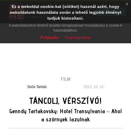
x
Ez a weboldal cookie-kat (sütiket) használ azért, hogy
PRAE.HU
×
TELEPÍTÉS
weboldalunk használata során a lehető legjobb élményt
Digital Evolution
Ingyenes - Google Play
tudjuk biztosítani.
A weboldalunkon történő további böngészéssel hozzájárulsz a cookie-k
használatához.
Folytatás
Tudj meg többet
FILM
Soós Tamás
2012. 10. 13.
TÁNCOLJ, VÉRSZÍVÓ!
Genndy Tartakovsky: Hotel Transylvania – Ahol
a szörnyek lazulnak