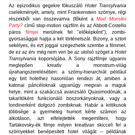
Az epizodikus gegekre fókuszáló
Hotel Transylvania
cselekményét, amely, mint Frankenstein szörnye, régi
részekből van összevarrva (főként a
Mad Monster
Party?
című stop-motion rajzfilm és az Abbott-Costello
páros
filmjei
merülnek fel "előképként"), zombi-
gyorsasággal hajtja a két történetszál. Bizony, a sztori
sekélyes, és ezt joggal szegezhetik szembe a filmmel,
de ez az érv még nem veri be az utolsó szöget a
Hotel
Transylvania
koporsójába. A Sony rajzfilmje ugyanis
meglepően kreatív a monstrum-világ
újrahangszerelésében: a szörny-hierarchiát például
egy brit hotelhez hasonlóan rendezi át, amiben a
katonai páncéloknak ugyanúgy megvan a maguk
helye, mint a szakáccsá avanzsáló Quasimodónak, a
takarítóként funkcionáló boszorkányoknak, vagy a
londinerként dolgozó zombiknak. Habár a kritikusok
többsége a gyermeteg humort kérte számon az
alkotáson, azt elfelejtették megemlíteni, hogy
Tartakovsky-ék filmje milyen kreatívan skicceli fel a
szörnyekkel benépesített hotel világát – példának