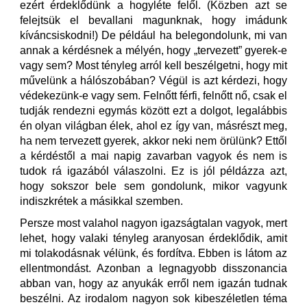
ezért érdeklődünk a hogyléte felől. (Közben azt se
felejtsük el bevallani magunknak, hogy imádunk
kíváncsiskodni!) De például ha belegondolunk, mi van
annak a kérdésnek a mélyén, hogy „tervezett” gyerek-e
vagy sem? Most tényleg arról kell beszélgetni, hogy mit
művelünk a hálószobában? Végül is azt kérdezi, hogy
védekezünk-e vagy sem. Felnőtt férfi, felnőtt nő, csak el
tudják rendezni egymás között ezt a dolgot, legalábbis
én olyan világban élek, ahol ez így van, másrészt meg,
ha nem tervezett gyerek, akkor neki nem örülünk? Ettől
a kérdéstől a mai napig zavarban vagyok és nem is
tudok rá igazából válaszolni. Ez is jól példázza azt,
hogy sokszor bele sem gondolunk, mikor vagyunk
indiszkrétek a másikkal szemben.
Persze most valahol nagyon igazságtalan vagyok, mert
lehet, hogy valaki tényleg aranyosan érdeklődik, amit
mi tolakodásnak vélünk, és fordítva. Ebben is látom az
ellentmondást. Azonban a legnagyobb disszonancia
abban van, hogy az anyukák erről nem igazán tudnak
beszélni. Az irodalom nagyon sok kibeszéletlen téma