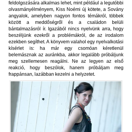
feldolgozására alkalmas lehet, mint például a legutóbbi
olvasmányélményem, Kiss Noémi új kötete, a Sovány
angyalok, amelyben nagyon fontos témákról, többek
között a meddőségről és a családon belüli
bántalmazásról ír. Igazából nincs nyelvünk arra, hogy
beszéljünk ezekről a problémákról, de az irodalom
ezekben segíthet. A könyvem valahol egy nyelvalkotási
kísérlet is: ha már egy csomóan kéretlenül
belemásznak az auránkba, akkor legalább próbáljunk
meg szellemesen reagálni. Ne az legyen az első
reakció, hogy beszólok, hanem próbáljam meg
frappánsan, lazábban kezelni a helyzetet.