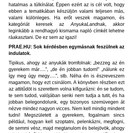
hatalmas a túlkínálat. Éppen ezért az is cél volt, hogy
ebben a tematikában készüljön valami teljesen más,
valami különleges. Ha erőt veszek magamon, és
kategóriát keresek az
AnyukaLand
nak, akkor
leginkább a rendhagyó kismama napló címkét lehetne
ráakasztani. De ez sem az igazi!
PRAE.HU: Sok kérdésben egymásnak feszülnek az
indulatok.
Tipikus, ahogy az anyukák tromfolnak: „bezzeg az én
gyerekem már….”, „de én jobban tudom!” „nálunk ez
így meg úgy megy….”, stb. Néha én is észreveszem
magamon, hogy ezt csinálom. A könyvben részben ezt
az attitűdöt is szerettem volna kifigurázni: én se tudom,
te sem tudod, valójában senki nem tudja a tutit, és ha
jobban belegondolunk, egy bizonyos szemüvegen át
nézve mindez nagyon vicces. Nem kell mindig mindent
tudni! Megszületett a gyerekem, fogalmam sincs
például, hogyan kell szoptatni, pelenkázni, megfogni,
de semmi vész, majd megtanulom és belejövök, ahogy