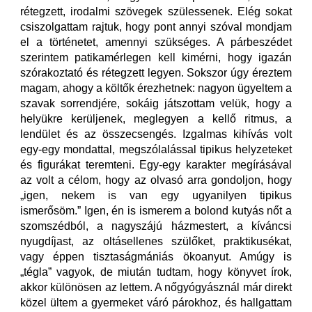
rétegzett, irodalmi szövegek szülessenek. Elég sokat
csiszolgattam rajtuk, hogy pont annyi szóval mondjam
el a történetet, amennyi szükséges. A párbeszédet
szerintem patikamérlegen kell kimérni, hogy igazán
szórakoztató és rétegzett legyen. Sokszor úgy éreztem
magam, ahogy a költők érezhetnek: nagyon ügyeltem a
szavak sorrendjére, sokáig játszottam velük, hogy a
helyükre kerüljenek, meglegyen a kellő ritmus, a
lendület és az összecsengés. Izgalmas kihívás volt
egy-egy mondattal, megszólalással tipikus helyzeteket
és figurákat teremteni. Egy-egy karakter megírásával
az volt a célom, hogy az olvasó arra gondoljon, hogy
„igen, nekem is van egy ugyanilyen tipikus
ismerősöm.” Igen, én is ismerem a bolond kutyás nőt a
szomszédból, a nagyszájú házmestert, a kíváncsi
nyugdíjast, az oltásellenes szülőket, praktikusékat,
vagy éppen tisztaságmániás ökoanyut. Amúgy is
„tégla” vagyok, de miután tudtam, hogy könyvet írok,
akkor különösen az lettem. A nőgyógyásznál már direkt
közel ültem a gyermeket váró párokhoz, és hallgattam