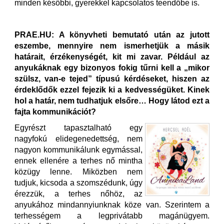
minden későbbi, gyerekkel kapcsolatos teendőbe is.
PRAE.HU: A könyvheti bemutató után az jutott
eszembe, mennyire nem ismerhetjük a másik
határait, érzékenységét, kit mi zavar. Például az
anyukáknak egy bizonyos fokig tűrni kell a „mikor
szülsz, van-e tejed” típusú kérdéseket, hiszen az
érdeklődők ezzel fejezik ki a kedvességüket. Kinek
hol a határ, nem tudhatjuk elsőre… Hogy látod ezt a
fajta kommunikációt?
Egyrészt tapasztalható egy
nagyfokú elidegenedettség, nem
nagyon kommunikálunk egymással,
ennek ellenére a terhes nő mintha
közügy lenne. Miközben nem
tudjuk, kicsoda a szomszédunk, úgy
érezzük, a terhes nőhöz, az
anyukához mindannyiunknak köze van. Szerintem a
terhességem a legprivátabb magánügyem.