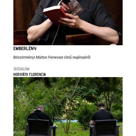
EMBERLÉNY
Böszörményi Márton Fenevad című regényéről
IRODALOM
HORVÁTH FLORENCIA