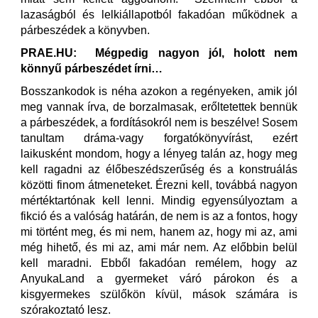
lazaságból és lelkiállapotból fakadóan működnek a
párbeszédek a könyvben.
PRAE.HU: Mégpedig nagyon jól, holott nem
könnyű párbeszédet írni…
Bosszankodok is néha azokon a regényeken, amik jól
meg vannak írva, de borzalmasak, erőltetettek bennük
a párbeszédek, a fordításokról nem is beszélve! Sosem
tanultam dráma-vagy forgatókönyvírást, ezért
laikusként mondom, hogy a lényeg talán az, hogy meg
kell ragadni az élőbeszédszerűség és a konstruálás
közötti finom átmeneteket. Érezni kell, továbbá nagyon
mértéktartónak kell lenni. Mindig egyensúlyoztam a
fikció és a valóság határán, de nem is az a fontos, hogy
mi történt meg, és mi nem, hanem az, hogy mi az, ami
még hihető, és mi az, ami már nem. Az előbbin belül
kell maradni. Ebből fakadóan remélem, hogy az
AnyukaLand a gyermeket váró párokon és a
kisgyermekes szülőkön kívül, mások számára is
szórakoztató lesz.