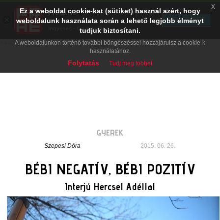
x
Ez a weboldal cookie-kat (sütiket) használ azért, hogy
PRAE.HU
×
TELEPÍTÉS
weboldalunk használata során a lehető legjobb élményt
Digital Evolution
Ingyenes - Google Play
tudjuk biztosítani.
A weboldalunkon történő további böngészéssel hozzájárulsz a cookie-k
használatához.
Folytatás
Tudj meg többet
GYEREK
Szepesi Dóra
2015. 06. 26.
BÉBI NEGATÍV, BÉBI POZITÍV
Interjú Hercsel Adéllal