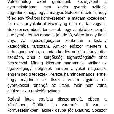
Valószínűleg azért gondolunk közügyként a
gyermekáldásra, mert kevés gyerek születik,
aggódunk, hogy fogy a magyar. Sokszor éreztem, hogy
főleg egy fővárosi környezetben, a magam közegében
24 éves anyukaként viszonylag ritka madár vagyok.
Sokszor szembesültem azzal, hogy valaki összecsapta
a tenyerét, és azt mondta, jaj, de jó, végre itt egy fiatal
anya! Az egészségügyben konkrétan a kislány
kategóriába tartoztam. Amikor először mentem a
terhesgondozóba, a portás kérdés nélkül elirányított a
szobába, ahol a sürgősségi fogamzásgátlót lehet
beszerezni. Mindig kikértem magamnak, amikor az
egészségügyi dolgozók minden anyukát magáztak,
engem pedig tegeztek. Persze, ha mindennapos lenne,
hogy majdnem az összes velem egyidős nő
gyerekekkel rohangál az utcán, talán nem volna
eltúlzott ez a reakcióegyüttes.
Szóval látok egyfajta disszonanciát ebben a
kérdésben. Örülünk, ha várandós nő van a
környezetünkben, akinek csupa jót akarunk. Sokszor