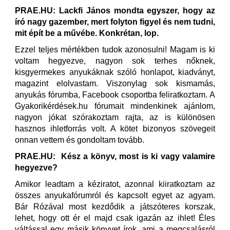
PRAE.HU: Lackfi János mondta egyszer, hogy az
író nagy gazember, mert folyton figyel és nem tudni,
mit épít be a művébe. Konkrétan, lop.
Ezzel teljes mértékben tudok azonosulni! Magam is ki
voltam hegyezve, nagyon sok terhes nőknek,
kisgyermekes anyukáknak szóló honlapot, kiadványt,
magazint elolvastam. Viszonylag sok kismamás,
anyukás fórumba, Facebook csoportba feliratkoztam. A
Gyakorikérdések.hu fórumait mindenkinek ajánlom,
nagyon jókat szórakoztam rajta, az is különösen
hasznos ihletforrás volt. A kötet bizonyos szövegeit
onnan vettem és gondoltam tovább.
PRAE.HU: Kész a könyv, most is ki vagy valamire
hegyezve?
Amikor leadtam a kéziratot, azonnal kiiratkoztam az
összes anyukafórumról és kapcsolt egyet az agyam.
Bár Rózával most kezdődik a játszóteres korszak,
lehet, hogy ott ér el majd csak igazán az ihlet! Éles
váltással egy másik könyvet írok, ami a megcsalásról