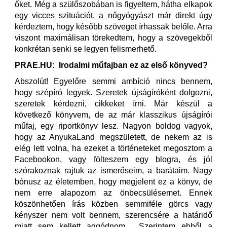
őket. Még a szülőszobában is figyeltem, hátha elkapok
egy vicces szituációt, a nőgyógyászt már direkt úgy
kérdeztem, hogy később szöveget írhassak belőle. Arra
viszont maximálisan törekedtem, hogy a szövegekből
konkrétan senki se legyen felismerhető.
PRAE.HU: Irodalmi műfajban ez az első könyved?
Abszolút! Egyelőre semmi ambíció nincs bennem,
hogy szépíró legyek. Szeretek újságíróként dolgozni,
szeretek kérdezni, cikkeket írni. Már készül a
következő könyvem, de az már klasszikus újságírói
műfaj, egy riportkönyv lesz. Nagyon boldog vagyok,
hogy az AnyukaLand megszületett, de nekem az is
elég lett volna, ha ezeket a történeteket megosztom a
Facebookon, vagy fölteszem egy blogra, és jól
szórakoznak rajtuk az ismerőseim, a barátaim. Nagy
bónusz az életemben, hogy megjelent ez a könyv, de
nem erre alapozom az önbecsülésemet. Ennek
köszönhetően írás közben semmiféle görcs vagy
kényszer nem volt bennem, szerencsére a határidő
miatt sem kellett aggódnom. Szerintem ebből a