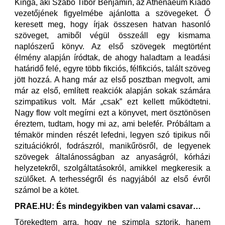
Kinga, aki Szabó Tibor Benjámin, az Athenaeum Kiadó
vezetőjének figyelmébe ajánlotta a szövegeket. Ő
keresett meg, hogy írjak összesen hatvan hasonló
szöveget, amiből végül összeáll egy kismama
naplószerű könyv. Az első szövegek megtörtént
élmény alapján íródtak, de ahogy haladtam a leadási
határidő felé, egyre több fikciós, félfikciós, talált szöveg
jött hozzá. A hang már az első posztban megvolt, ami
már az első, említett reakciók alapján sokak számára
szimpatikus volt. Már „csak” ezt kellett működtetni.
Nagy flow volt megírni ezt a könyvet, mert ösztönösen
éreztem, tudtam, hogy mi az, ami belefér. Próbáltam a
témakör minden részét lefedni, legyen szó tipikus női
szituációkról, fodrászról, manikűrösről, de legyenek
szövegek általánosságban az anyaságról, kórházi
helyzetekről, szolgáltatásokról, amikkel megkeresik a
szülőket. A terhességről és nagyjából az első évről
számol be a kötet.
PRAE.HU: És mindegyikben van valami csavar…
Törekedtem arra, hogy ne szimpla sztorik, hanem