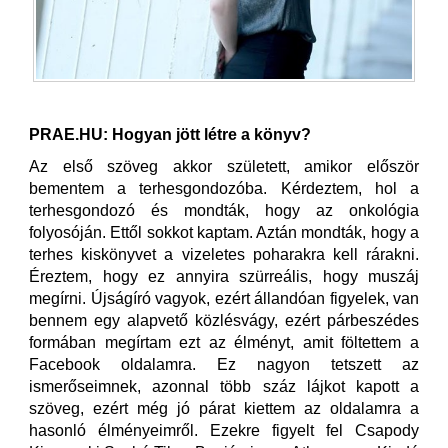
PRAE.HU: Hogyan jött létre a könyv?
Az első szöveg akkor született, amikor először
bementem a terhesgondozóba. Kérdeztem, hol a
terhesgondozó és mondták, hogy az onkológia
folyosóján. Ettől sokkot kaptam. Aztán mondták, hogy a
terhes kiskönyvet a vizeletes poharakra kell rárakni.
Éreztem, hogy ez annyira szürreális, hogy muszáj
megírni. Újságíró vagyok, ezért állandóan figyelek, van
bennem egy alapvető közlésvágy, ezért párbeszédes
formában megírtam ezt az élményt, amit föltettem a
Facebook oldalamra. Ez nagyon tetszett az
ismerőseimnek, azonnal több száz lájkot kapott a
szöveg, ezért még jó párat kiettem az oldalamra a
hasonló élményeimről. Ezekre figyelt fel Csapody