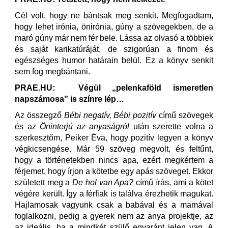
Cél volt, hogy ne bántsak meg senkit. Megfogadtam,
hogy lehet irónia, önirónia, gúny a szövegekben, de a
maró gúny már nem fér bele. Lássa az olvasó a többiek
és saját karikatúráját, de szigorúan a finom és
egészséges humor határain belül. Ez a könyv senkit
sem fog megbántani.
PRAE.HU: Végül „pelenkaföld ismeretlen
napszámosa” is színre lép…
Az összegző
Bébi negatív, Bébi pozitív
című szövegek
és az
Öninterjú az anyaságról
után szerette volna a
szerkesztőm, Peiker Éva, hogy pozitív legyen a könyv
végkicsengése. Már 59 szöveg megvolt, és feltűnt,
hogy a történetekben nincs apa, ezért megkértem a
férjemet, hogy írjon a kötetbe egy apás szöveget. Ekkor
született meg a
De hol van Apa?
című írás, ami a kötet
végére került. Így a férfiak is találva érezhetik magukat.
Hajlamosak vagyunk csak a babával és a mamával
foglalkozni, pedig a gyerek nem az anya projektje, az
az ideális, ha a mindkét szülő egyaránt jelen van. A