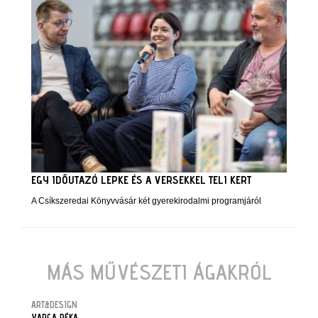
EGY IDŐUTAZÓ LEPKE ÉS A VERSEKKEL TELI KERT
A Csíkszeredai Könyvvásár két gyerekirodalmi programjáról
MÁS MŰVÉSZETI ÁGAKRÓL
ART&DESIGN
VARGA RÉKA