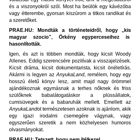
és a viszonyokról szól. Most ha beülök egy kávézóba
vagy étterembe, gyorsan kiszúrom a titkos randikat és
a szeretőket.
PRAE.HU: Mondták a történeteidről, hogy „kis
magyar szocio”, Örkény egyperceseihez is
hasonlították.
Igen, és azt is többen mondták, hogy kicsit Woody
Allenes. Eddig szerencsére pozitívak a visszajelzések.
Kicsit dráma, kicsit dokumentarista, kicsit önéletírás.
Akármi is legyen az
AnyukaLand
, remélem, hogy egy
hosszú életű könyv lesz, amit majd nagy örömmel
ajándékoznak egymásnak a terhes nőknek és friss
szülőknek babalátogatáskor a plüssállatok,
cumisüvegek és a babaruhák mellett. Emellett az
AnyukaLand
ot természetesen azoknak is ajánlom, akik
egy igazi irodalmi csemegére vágynak, vagy
egyszerűen szeretik a nem közhelyesen humoros
olvasmányokat.
PRAE.HU: Tetszett, hogy nem ítélkezel.