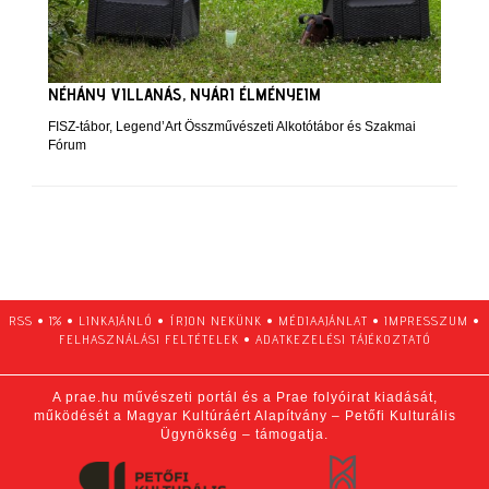
NÉHÁNY VILLANÁS, NYÁRI ÉLMÉNYEIM
FISZ-tábor, Legend’Art Összművészeti Alkotótábor és Szakmai
Fórum
RSS
•
1%
•
LINKAJÁNLÓ
•
ÍRJON NEKÜNK
•
MÉDIAAJÁNLAT
•
IMPRESSZUM
•
FELHASZNÁLÁSI FELTÉTELEK
•
ADATKEZELÉSI TÁJÉKOZTATÓ
A prae.hu művészeti portál és a Prae folyóirat kiadását,
működését a Magyar Kultúráért Alapítvány – Petőfi Kulturális
Ügynökség – támogatja.