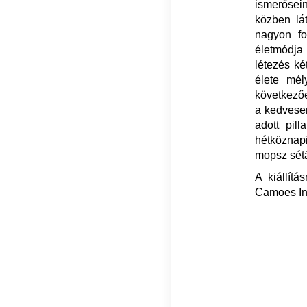
ismerősei
közben lá
nagyon f
életmódja
létezés ké
élete mél
következőe
a kedvesen
adott pil
hétköznap
mopsz sét
A kiállít
Camoes Int