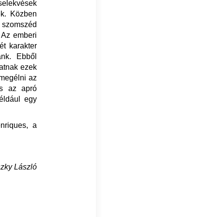
selekvések
ek. Közben
 szomszéd
 Az emberi
ét karakter
ánk. Ebből
tatnak ezek
 megélni az
és az apró
éldául egy
nriques, a
szky László