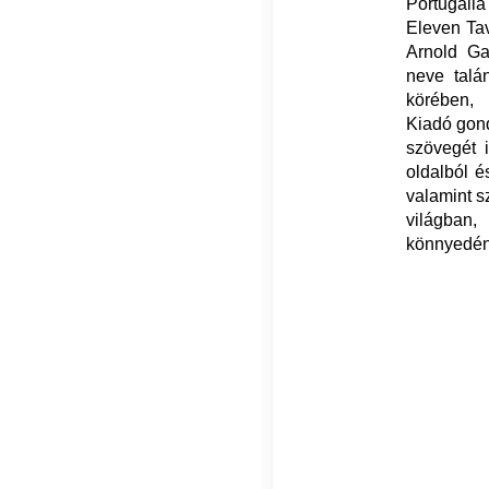
Portugália
Eleven Ta
Arnold Gal
neve talá
körében
Kiadó gon
szövegét i
oldalból 
valamint s
világban,
könnyedén 