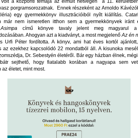
 volt a központi témája az elmúlt hétvégén a 11. kerületbe
vasz porgramsorozatnak. Ennek részeként az Arnoldo Kávézó
éria) egy gyermekkönyv illusztrációiból nyílt kiállítás. Cata
n már nem ismeretlen itthon sem a gyermekkönyvek iránt 
,
Asimpa
című könyve tavaly jelent meg magyarul a 
dozásában. Ahogyan azt a kiadványt, a most megjelenő
Az én 
s Urfi Péter fordította. A könyv, ami hat éves kortól ajánlott,
és az ezekhez kapcsolódó 22 mondatból áll. A kisunoka mesél
zomszédja, Dr. Sebestyén életéről. Bár egy házban élnek, mégi
 bátr sejthető, hogy fiatalabb korában a nagyapa sem vet
az életet, mint most.