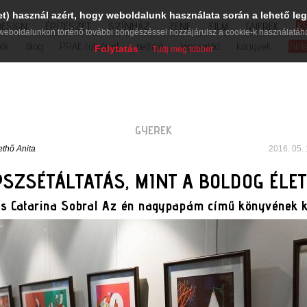
et) használ azért, hogy weboldalunk használata során a lehető leg
DESIGN
ÉPÍTÉSZET
SZÍNHÁZ
ZENE
FILM
GYEREK
K
weboldalunkon történő további böngészéssel hozzájárulsz a cookie-k használatáh
iók
blog
PRAE folyóirat
petíció
lapcsalád
könyvek
hírl
Folytatás
Tudj meg többet
GYEREK
ethő Anita
2016. 05. 
SZSÉTÁLTATÁS, MINT A BOLDOG ÉLET
ás Catarina Sobral Az én nagypapám című könyvének 