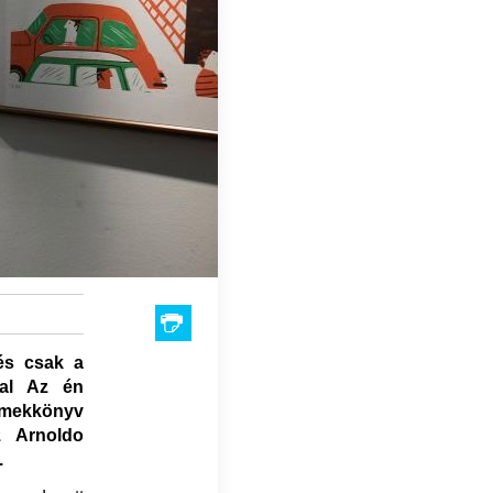
 és csak a
ral Az én
rmekkönyv
z Arnoldo
n.