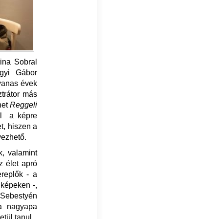
ina Sobral
gyi Gábor
tvanas évek
ztrátor más
net
Reggeli
ul a képre
t, hiszen a
evezhető.
, valamint
z élet apró
replők - a
 képeken -,
. Sebestyén
a nagyapa
etül tanul.