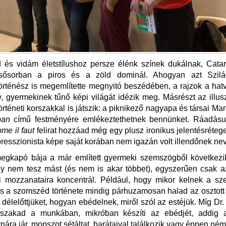
 és vidám életstílushoz persze élénk színek dukálnak, Catar
lsősorban a piros és a zöld dominál. Ahogyan azt Szilá
rténész is megemlítette megnyitó beszédében, a rajzok a ha
v, gyermekinek tűnő képi világát idézik meg. Másrészt az illus
rténeti korszakkal is játszik: a piknikező nagyapa és társai Ma
ban
című festményére emlékeztethetnek bennünket. Ráadás
ome il faut
felirat hozzáad még egy plusz ironikus jelentésrétege
presszionista képe saját korában nem igazán volt illendőnek n
egkapó bája a már említett gyermeki szemszögből következik
y nem tesz mást (és nem is akar többet), egyszerűen csak a
i mozzanataira koncentrál. Például, hogy mikor kelnek a sze
 a szomszéd története mindig párhuzamosan halad az osztott
ik délelőttjüket, hogyan ebédelnek, miről szól az estéjük. Míg Dr
szakad a munkában, mikróban készíti az ebédjét, addig 
rnára jár, mopszot sétáltat, barátaival találkozik vagy éppen ném