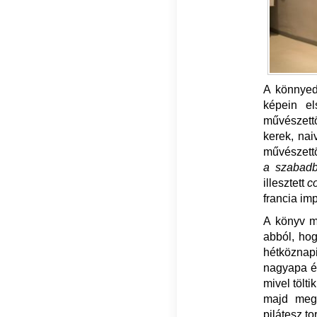
A könnyed
képein e
művészettö
kerek, nai
művészettö
a szabad
illesztett
c
francia im
A könyv m
abból, hog
hétköznap
nagyapa és
mivel tölt
majd meg
pilátesz to