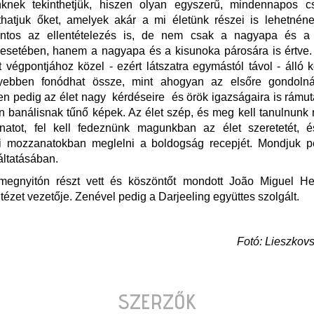
nknek tekinthetjük, hiszen olyan egyszerű, mindennapos c
thatjuk őket, amelyek akár a mi életünk részei is lehetnén
ontos az ellentételezés is, de nem csak a nagyapa és a
 esetében, hanem a nagyapa és a kisunoka párosára is értve.
t végpontjához közel - ezért látszatra egymástól távol - álló k
yebben fonódhat össze, mint ahogyan az elsőre gondoln
n pedig az élet nagy kérdéseire és örök igazságaira is rámu
 banálisnak tűnő képek. Az élet szép, és meg kell tanulnunk
lanatot, fel kell fedeznünk magunkban az élet szeretetét, 
i mozzanatokban meglelni a boldogság recepjét. Mondjuk p
áltatásában.
ásmegnyitón részt vett és köszöntőt mondott João Miguel He
ézet vezetője. Zenével pedig a Darjeeling együttes szolgált.
Fotó: Lieszkov
SZERZŐK