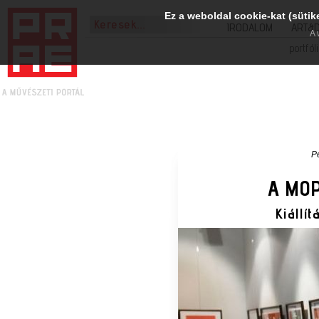
Ez a weboldal cookie-kat (sütik
IRODALOM
ART&
A 
portfól
P
A MOP
Kiállít