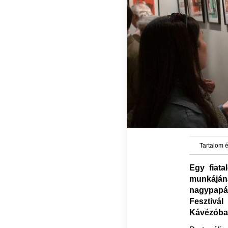
Tartalom é
Egy fiata
munkáján
nagypapá
Fesztivá
Kávézóban