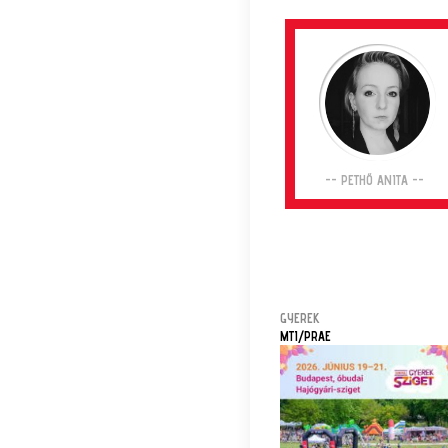
-- PETHŐ ANITA --
GYEREK
MTI/PRAE