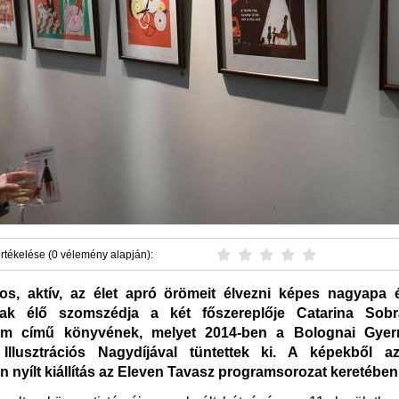
rtékelése (0 vélemény alapján):
los, aktív, az élet apró örömeit élvezni képes nagyapa
ak élő szomszédja a két főszereplője Catarina Sob
m című könyvének, melyet 2014-ben a Bolognai Gye
l Illusztrációs Nagydíjával tüntettek ki. A képekből a
 nyílt kiállítás az Eleven Tavasz programsorozat keretébe