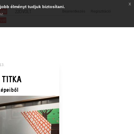
x
jobb élményt tudjuk biztosítani.
SMM
220VOLT
Bejelentkezés
Regisztráció
oz.
evél
13.
 TITKA
képeiből