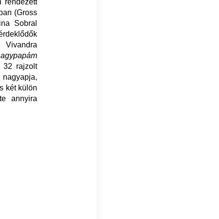
n rendezett
ban (Gross
rina Sobral
érdeklődők
Vivandra
nagypapám
 32 rajzolt
 nagyapja,
s két külön
te annyira