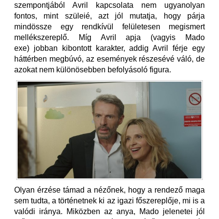
szempontjából Avril kapcsolata nem ugyanolyan
fontos, mint szüleié, azt jól mutatja, hogy párja
mindössze egy rendkívül felületesen megismert
mellékszereplő. Míg Avril apja (vagyis Mado
exe) jobban kibontott karakter, addig Avril férje egy
háttérben megbúvó, az események részesévé váló, de
azokat nem különösebben befolyásoló figura.
Olyan érzése támad a nézőnek, hogy a rendező maga
sem tudta, a történetnek ki az igazi főszereplője, mi is a
valódi iránya. Miközben az anya, Mado jelenetei jól