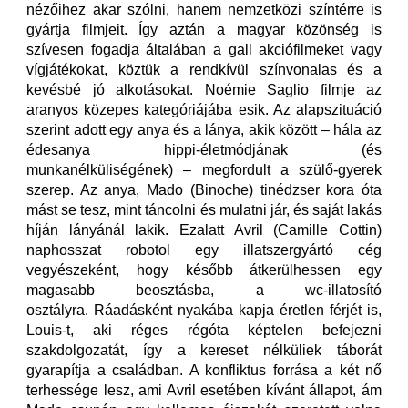
nézőihez akar szólni, hanem nemzetközi színtérre is
gyártja filmjeit. Így aztán a magyar közönség is
szívesen fogadja általában a gall akciófilmeket vagy
vígjátékokat, köztük a rendkívül színvonalas és a
kevésbé jó alkotásokat. Noémie Saglio filmje az
aranyos közepes kategóriájába esik. Az alapszituáció
szerint adott egy anya és a lánya, akik között – hála az
édesanya hippi-életmódjának (és
munkanélküliségének) – megfordult a szülő-gyerek
szerep. Az anya, Mado (Binoche) tinédzser kora óta
mást se tesz, mint táncolni és mulatni jár, és saját lakás
híján lányánál lakik. Ezalatt Avril (Camille Cottin)
naphosszat robotol egy illatszergyártó cég
vegyészeként, hogy később átkerülhessen egy
magasabb beosztásba, a wc-illatosító
osztályra. Ráadásként nyakába kapja éretlen férjét is,
Louis-t, aki réges régóta képtelen befejezni
szakdolgozatát, így a kereset nélküliek táborát
gyarapítja a családban. A konfliktus forrása a két nő
terhessége lesz, ami Avril esetében kívánt állapot, ám