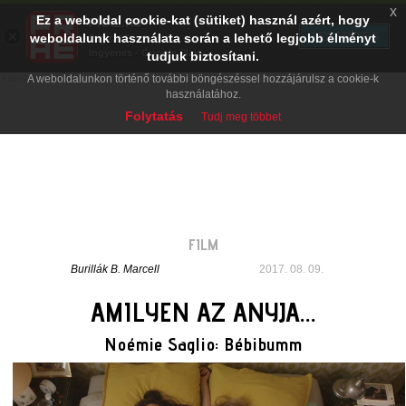
x
Ez a weboldal cookie-kat (sütiket) használ azért, hogy
PRAE.HU
×
TELEPÍTÉS
weboldalunk használata során a lehető legjobb élményt
Digital Evolution
Ingyenes - Google Play
tudjuk biztosítani.
A weboldalunkon történő további böngészéssel hozzájárulsz a cookie-k
használatához.
Folytatás
Tudj meg többet
FILM
Burillák B. Marcell
2017. 08. 09.
AMILYEN AZ ANYJA...
Noémie Saglio: Bébibumm