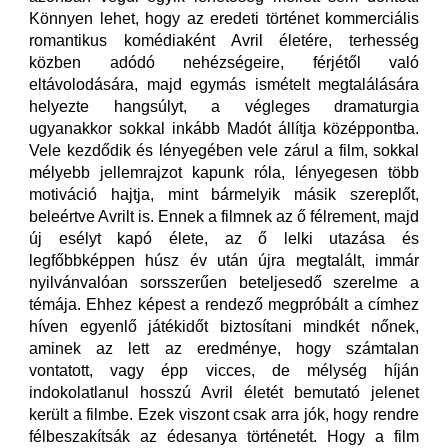
Könnyen lehet, hogy az eredeti történet kommerciális
romantikus komédiaként Avril életére, terhesség
közben adódó nehézségeire, férjétől való
eltávolodására, majd egymás ismételt megtalálására
helyezte hangsúlyt, a végleges dramaturgia
ugyanakkor sokkal inkább Madót állítja középpontba.
Vele kezdődik és lényegében vele zárul a film, sokkal
mélyebb jellemrajzot kapunk róla, lényegesen több
motiváció hajtja, mint bármelyik másik szereplőt,
beleértve Avrilt is. Ennek a filmnek az ő félrement, majd
új esélyt kapó élete, az ő lelki utazása és
legfőbbképpen húsz év után újra megtalált, immár
nyilvánvalóan sorsszerűen beteljesedő szerelme a
témája. Ehhez képest a rendező megpróbált a címhez
híven egyenlő játékidőt biztosítani mindkét nőnek,
aminek az lett az eredménye, hogy számtalan
vontatott, vagy épp vicces, de mélység híján
indokolatlanul hosszú Avril életét bemutató jelenet
került a filmbe. Ezek viszont csak arra jók, hogy rendre
félbeszakítsák az édesanya történetét. Hogy a film