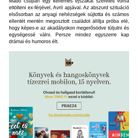
Mado csupán egy kellemes éjszakát szeretett volna
eltölteni ex-férjével, Avril apjával. Az abszurd szituáció
elsősorban az anyagi nehézségek sújtotta és számos
ellentét mentén megosztott családot állítja próba elé,
hogy képes-e az akadályokon megerősödve túljutni és
egységessé válni. Persze mindez egyszerre kap
drámai és humoros élt.