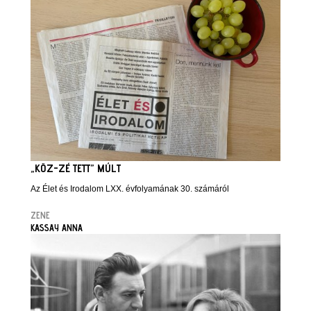
„KÖZ-ZÉ TETT” MÚLT
Az Élet és Irodalom LXX. évfolyamának 30. számáról
ZENE
KASSAY ANNA