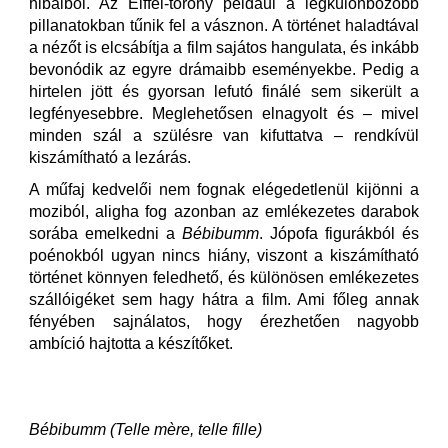
hibáiból. Az Eiffel-torony például a legkülönbözőbb
pillanatokban tűnik fel a vásznon. A történet haladtával
a nézőt is elcsábítja a film sajátos hangulata, és inkább
bevonódik az egyre drámaibb eseményekbe. Pedig a
hirtelen jött és gyorsan lefutó finálé sem sikerült a
legfényesebbre. Meglehetősen elnagyolt és – mivel
minden szál a szülésre van kifuttatva – rendkívül
kiszámítható a lezárás.
A műfaj kedvelői nem fognak elégedetlenül kijönni a
moziból, aligha fog azonban az emlékezetes darabok
sorába emelkedni a
Bébibumm
. Jópofa figurákból és
poénokból ugyan nincs hiány, viszont a kiszámítható
történet könnyen feledhető, és különösen emlékezetes
szállóigéket sem hagy hátra a film. Ami főleg annak
fényében sajnálatos, hogy érezhetően nagyobb
ambíció hajtotta a készítőket.
Bébibumm (Telle mère, telle fille)