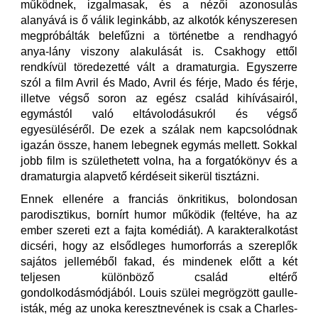
működnek, izgalmasak, és a nézői azonosulás
alanyává is ő válik leginkább, az alkotók kényszeresen
megpróbálták belefűzni a történetbe a rendhagyó
anya-lány viszony alakulását is. Csakhogy ettől
rendkívül töredezetté vált a dramaturgia. Egyszerre
szól a film Avril és Mado, Avril és férje, Mado és férje,
illetve végső soron az egész család kihívásairól,
egymástól való eltávolodásukról és végső
egyesüléséről. De ezek a szálak nem kapcsolódnak
igazán össze, hanem lebegnek egymás mellett. Sokkal
jobb film is születhetett volna, ha a forgatókönyv és a
dramaturgia alapvető kérdéseit sikerül tisztázni.
Ennek ellenére a franciás önkritikus, bolondosan
parodisztikus, bornírt humor működik (feltéve, ha az
ember szereti ezt a fajta komédiát). A karakteralkotást
dicséri, hogy az elsődleges humorforrás a szereplők
sajátos jelleméből fakad, és mindenek előtt a két
teljesen különböző család eltérő
gondolkodásmódjából. Louis szülei megrögzött gaulle-
isták, még az unoka keresztnevének is csak a Charles-