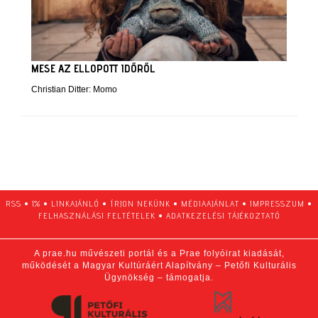
MESE AZ ELLOPOTT IDŐRŐL
Christian Ditter: Momo
RSS
•
1%
•
LINKAJÁNLÓ
•
ÍRJON NEKÜNK
•
MÉDIAAJÁNLAT
•
IMPRESSZUM
•
FELHASZNÁLÁSI FELTÉTELEK
•
ADATKEZELÉSI TÁJÉKOZTATÓ
A prae.hu művészeti portál és a Prae folyóirat kiadását,
működését a Magyar Kultúráért Alapítvány – Petőfi Kulturális
Ügynökség – támogatja.