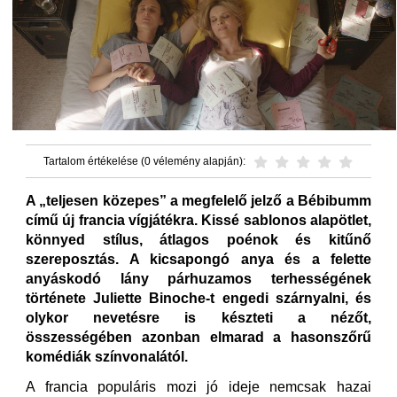
Tartalom értékelése (0 vélemény alapján):
A „teljesen közepes” a megfelelő jelző a Bébibumm
című új francia vígjátékra. Kissé sablonos alapötlet,
könnyed stílus, átlagos poénok és kitűnő
szereposztás. A kicsapongó anya és a felette
anyáskodó lány párhuzamos terhességének
története Juliette Binoche-t engedi szárnyalni, és
olykor nevetésre is készteti a nézőt,
összességében azonban elmarad a hasonszőrű
komédiák színvonalától.
A francia populáris mozi jó ideje nemcsak hazai