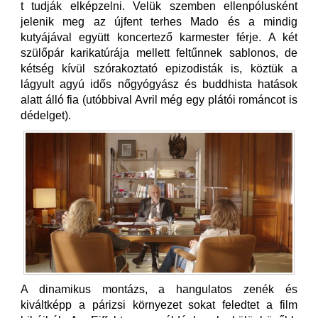
t tudják elképzelni. Velük szemben ellenpólusként
jelenik meg az újfent terhes Mado és a mindig
kutyájával együtt koncertező karmester férje. A két
szülőpár karikatúrája mellett feltűnnek sablonos, de
kétség kívül szórakoztató epizodisták is, köztük a
lágyult agyú idős nőgyógyász és buddhista hatások
alatt álló fia (utóbbival Avril még egy plátói románcot is
dédelget).
A dinamikus montázs, a hangulatos zenék és
kiváltképp a párizsi környezet sokat feledtet a film