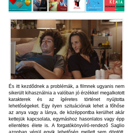
És itt kezdődnek a problémák, a filmnek ugyanis nem
sikerült kihasználnia a valóban jó érzékkel megalkotott
karakterek és az ígéretes történet nyújtotta
lehetőségeket. Egy ilyen szituációnak lehet a főhőse
az anya vagy a lánya, de középpontba kerülhet akár
kettejük kapcsolata, egymáshoz hasonlatos vagy épp
ellentétes élete is. A forgatókönyvíró-rendező Saglio
azonban végül egyik lehetőség mellett sem döntött.