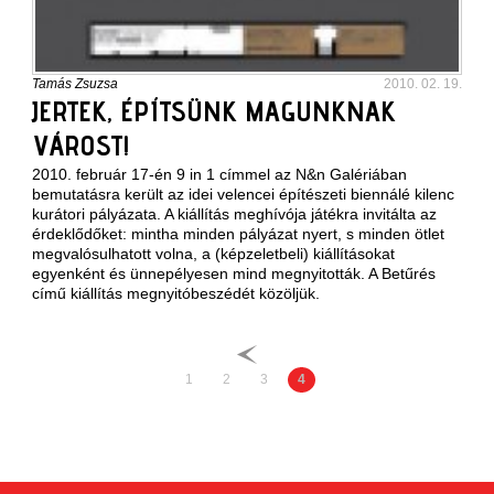
Tamás Zsuzsa
2010. 02. 19.
JERTEK, ÉPÍTSÜNK MAGUNKNAK
VÁROST!
2010. február 17-én 9 in 1 címmel az N&n Galériában
bemutatásra került az idei velencei építészeti biennálé kilenc
kurátori pályázata. A kiállítás meghívója játékra invitálta az
érdeklődőket: mintha minden pályázat nyert, s minden ötlet
megvalósulhatott volna, a (képzeletbeli) kiállításokat
egyenként és ünnepélyesen mind megnyitották. A Betűrés
című kiállítás megnyitóbeszédét közöljük.
1
2
3
4