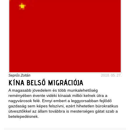
Seprűs Zoltán
2010. 05. 27.
KÍNA BELSŐ MIGRÁCIÓJA
A magasabb jövedelem és több munkalehetőség
reményében évente vidéki kínaiak milliói kelnek útra a
nagyvárosok felé. Ennyi embert a leggyorsabban fejlődő
gazdaság sem képes felszívni, ezért hihetetlen bürokratikus
útvesztőkkel az állam továbbra is mesterséges gátat szab a
betelepedésnek.