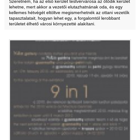
Szeretném, ha az első kerület testvérvárosa az ötödik kerület
lehetne, mert akkor a vezetői elutazhatnának oda, és egy
kellemes hétvégét eltöltve megismerhetnék az ottani vezetők
tapasztalatait, hogyan lehet egy, a forgalomtól lerobbant
területet élhető városi környezetté alakítani.