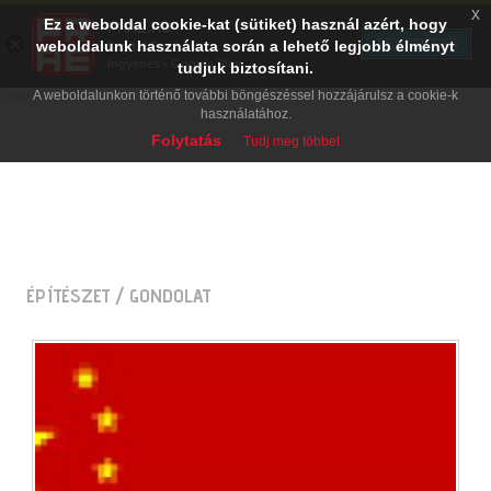
x
Ez a weboldal cookie-kat (sütiket) használ azért, hogy
PRAE.HU
×
TELEPÍTÉS
weboldalunk használata során a lehető legjobb élményt
Digital Evolution
Ingyenes - Google Play
tudjuk biztosítani.
A weboldalunkon történő további böngészéssel hozzájárulsz a cookie-k
használatához.
Folytatás
Tudj meg többet
ÉPÍTÉSZET
/ GONDOLAT