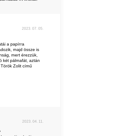
2023. 07. 05.
tái a papírra
adozik, majd össze is
lanság, mert érezzük,
ó két pálmafát, aztán
 Török Zolit című
2023. 04. 11.
A