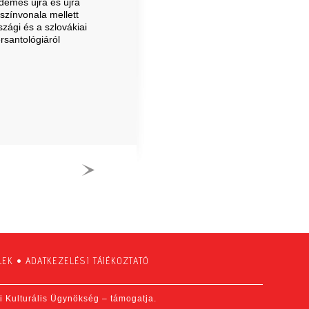
demes újra és újra
színvonala mellett
zági és a szlovákiai
rsantológiáról
LEK
•
ADATKEZELÉSI TÁJÉKOZTATÓ
fi Kulturális Ügynökség – támogatja.