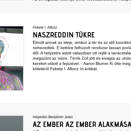
Fekete I. Alfonz
NASZREDDIN TÜKRE
Elmúlt annak az ideje, amikor a tér és az idő koordiná
nehezedtek. E kettőre felhúzott rendszer lassan porl
dől. A helyzetre adott válaszban ott rejlik a tanácsta
megszűnt az oázis. Török Zoli jött és kivágta az utols
kereket oldott a fejszével. - Aaron Blumm Ki ölte meg
kötetéről Fekete I. Alfonz írt kritikát.
Hegedüs Benjámin Jutas
AZ EMBER AZ EMBER ALAKMÁS