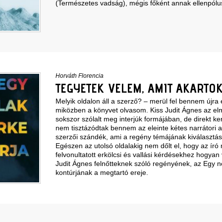
(Természetes vadság), mégis főként annak ellenpólus
Horváth Florencia
TEGYETEK VELEM, AMIT AKARTO
Melyik oldalon áll a szerző? – merül fel bennem újra 
miközben a könyvet olvasom. Kiss Judit Ágnes az el
sokszor szólalt meg interjúk formájában, de direkt k
nem tisztázódtak bennem az eleinte kétes narrátori att
szerzői szándék, ami a regény témájának kiválasztá
Egészen az utolsó oldalakig nem dőlt el, hogy az író m
felvonultatott erkölcsi és vallási kérdésekhez hogyan 
Judit Ágnes felnőtteknek szóló regényének, az Egy n
kontúrjának a megtartó ereje.