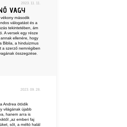
2023. 11. 11.
 NŐ VAGY
k vékony második
gondos válogatást és a
úzás tekintetében, ám
zó. A versek egy része
, annak ellenére, hogy
 Biblia, a hinduizmus
nt a szerző nemrégiben
anyagának összegzése.
2023. 09. 28.
pa Andrea ötödik
y világának újabb
va, hanem arra is
iktől „az emberi faj
üket, sőt, a méltó halál