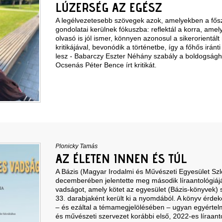
LÚZERSÉG AZ EGÉSZ
A legélvezetesebb szövegek azok, amelyekben a fősze
gondolatai kerülnek fókuszba: reflektál a korra, amel
olvasó is jól ismer, könnyen azonosul a sikerorientált
kritikájával, bevonódik a történetbe, így a főhős iránt
lesz - Babarczy Eszter Néhány szabály a boldogságh
Ocsenás Péter Bence írt kritikát.
Plonicky Tamás
AZ ÉLETEN INNEN ÉS TÚL
A Bázis (Magyar Irodalmi és Művészeti Egyesület Sz
decemberében jelentette meg második líraantológiáj
vadságot, amely kötet az egyesület (Bázis-könyvek)
33. darabjaként került ki a nyomdából. A könyv érd
– és ezáltal a témamegjelölésében – ugyan egyértelm
és művészeti szervezet korábbi első, 2022-es líraant