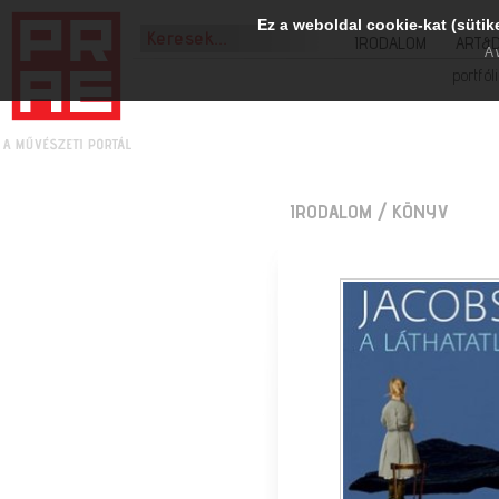
Ez a weboldal cookie-kat (sütik
IRODALOM
ART&
A 
portfól
IRODALOM
/ KÖNYV