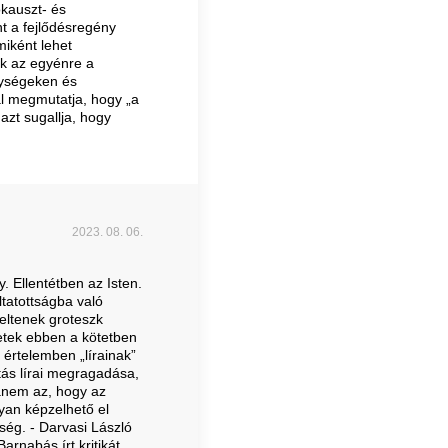
kauszt- és
t a fejlődésregény
miként lehet
ak az egyénre a
lységeken és
l megmutatja, hogy „a
azt sugallja, hogy
2023. 08. 06.
 Ellentétben az Isten.
ltatottságba való
eltenek groteszk
etek ebben a kötetben
n értelemben „lírainak”
tás lírai megragadása,
hanem az, hogy az
gyan képzelhető el
ég. - Darvasi László
arnabás írt kritikát.