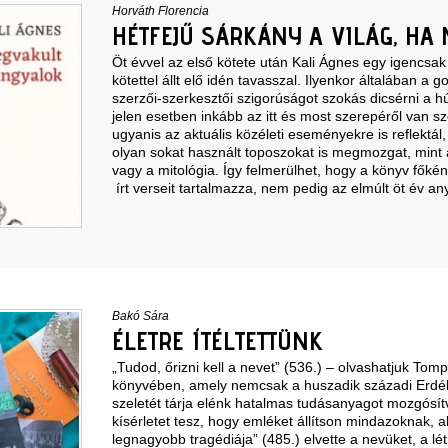
Horváth Florencia
HÉTFEJŰ SÁRKÁNY A VILÁG, HA
Öt évvel az első kötete után Kali Ágnes egy igencsa
kötettel állt elő idén tavasszal. Ilyenkor általában a 
szerzői-szerkesztői szigorúságot szokás dicsérni a h
jelen esetben inkább az itt és most szerepéről van s
ugyanis az aktuális közéleti eseményekre is reflektál
olyan sokat használt toposzokat is megmozgat, mint a
vagy a mitológia. Így felmerülhet, hogy a könyv főké
írt verseit tartalmazza, nem pedig az elmúlt öt év 
Bakó Sára
ÉLETRE ÍTÉLTETTÜNK
„Tudod, őrizni kell a nevet” (536.) – olvashatjuk Tom
könyvében, amely nemcsak a huszadik századi Erdél
szeletét tárja elénk hatalmas tudásanyagot mozgósít
kísérletet tesz, hogy emléket állítson mindazoknak, ak
legnagyobb tragédiája” (485.) elvette a nevüket, a lét