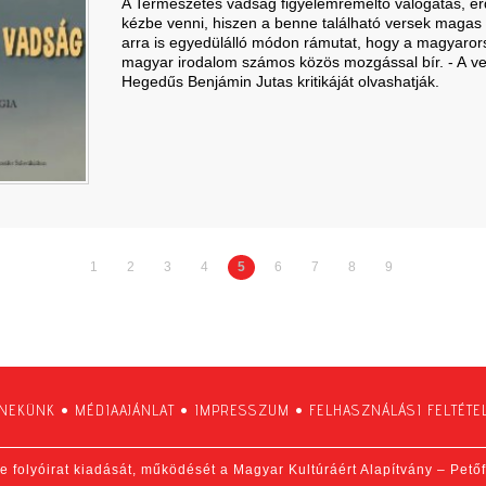
A Természetes vadság figyelemreméltó válogatás, ér
kézbe venni, hiszen a benne található versek magas 
arra is egyedülálló módon rámutat, hogy a magyarors
magyar irodalom számos közös mozgással bír. - A ve
Hegedűs Benjámin Jutas kritikáját olvashatják.
1
2
3
4
5
6
7
8
9
 NEKÜNK
•
MÉDIAAJÁNLAT
•
IMPRESSZUM
•
FELHASZNÁLÁSI FELTÉTE
e folyóirat kiadását, működését a Magyar Kultúráért Alapítvány – Pető