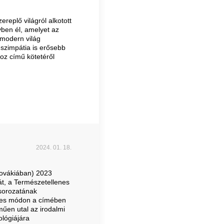
replő világról alkotott
yben él, amelyet az
 modern világ
i szimpátia is erősebb
oz című kötetéről
2024. 01. 18.
lovákiában) 2023
át, a Természetellenes
 sorozatának
ekes módon a címében
űen utal az irodalmi
ológiájára