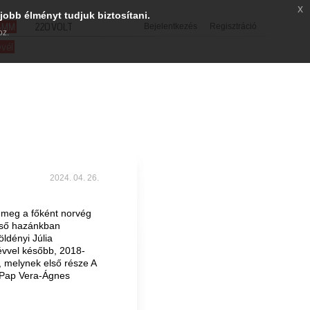
x
jobb élményt tudjuk biztosítani.
SMM
220VOLT
Bejelentkezés
Regisztráció
oz.
evél
2024. 04. 26.
k meg a főként norvég
lső hazánkban
ldényi Júlia
évvel később, 2018-
t, melynek első része A
a Pap Vera-Ágnes