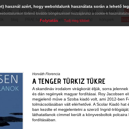
et) használ azért, hogy weboldalunk használata során a lehető leg
DESIGN
ÉPÍTÉSZET
SZÍNHÁZ
ZENE
FILM
GYEREK
K
weboldalunkon történő további böngészéssel hozzájárulsz a cookie-k használatáh
iók
blog
PRAE folyóirat
petíció
lapcsalád
könyvek
hírl
Folytatás
Tudj meg többet
Horváth Florencia
A TENGER TÜRKIZ TÜKRE
A skandináv irodalom virágkorát éljük, sorra jelenne
és dán regények magyar fordításai. Roy Jacobsen e
megjelenő műve a Szoba kiadó volt, ami 2012-ben Fö
tolmácsolásában vált elérhetővé. A Scolar Kiadó hat 
ban kezdte el megjelentetni a szerző Ingrid-trilógiájá
láthatatlanok címmel került a könyvesboltok polcair
fordításában.