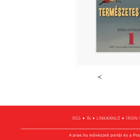
RSS
•
1%
•
LINKAJÁNLÓ
•
ÍRJON
A prae.hu művészeti portál és a Pra