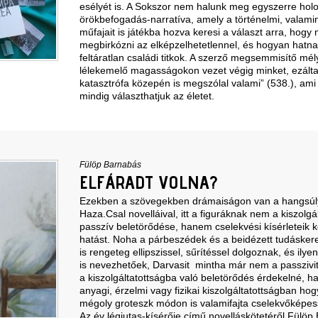
esélyét is. A Sokszor nem halunk meg egyszerre holo
örökbefogadás-narratíva, amely a történelmi, valamin
műfajait is játékba hozva keresi a választ arra, hogy 
megbirkózni az elképzelhetetlennel, és hogyan hatn
feltáratlan családi titkok. A szerző megsemmisítő mé
lélekemelő magasságokon vezet végig minket, ezálta
katasztrófa közepén is megszólal valami” (538.), ami 
mindig választhatjuk az életet.
Fülöp Barnabás
ELFÁRADT VOLNA?
Ezekben a szövegekben drámaiságon van a hangsúly.
Haza.Csal novelláival, itt a figuráknak nem a kiszolgá
passzív beletörődése, hanem cselekvési kísérleteik k
hatást. Noha a párbeszédek és a beidézett tudásker
is rengeteg ellipszissel, sűrítéssel dolgoznak, és ilye
is nevezhetőek, Darvasit mintha már nem a passzivi
a kiszolgáltatottságba való beletörődés érdekelné, 
anyagi, érzelmi vagy fizikai kiszolgáltatottságban ho
mégoly groteszk módon is valamifajta cselekvőképess
Az év légiutas-kísérője című novelláskötetéről Fülöp B