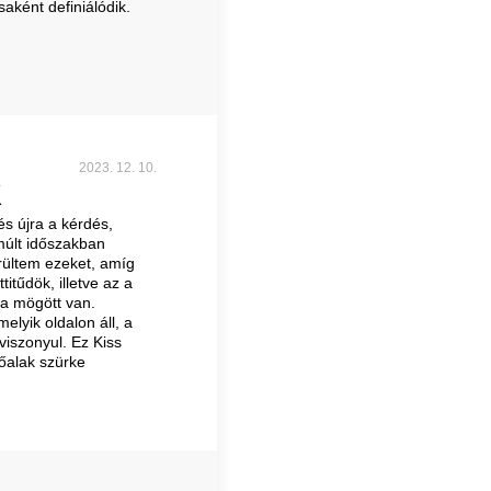
aként definiálódik.
2023. 12. 10.
K
és újra a kérdés,
múlt időszakban
erültem ezeket, amíg
itűdök, illetve az a
sa mögött van.
elyik oldalon áll, a
viszonyul. Ez Kiss
őalak szürke