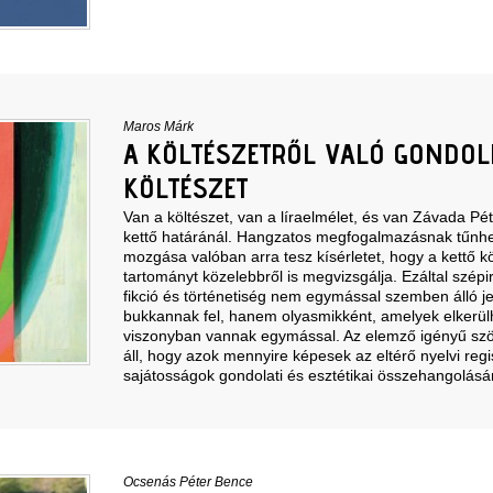
Maros Márk
A KÖLTÉSZETRŐL VALÓ GONDOL
KÖLTÉSZET
Van a költészet, van a líraelmélet, és van Závada Pé
kettő határánál. Hangzatos megfogalmazásnak tűnhe
mozgása valóban arra tesz kísérletet, hogy a kettő k
tartományt közelebbről is megvizsgálja. Ezáltal szépi
fikció és történetiség nem egymással szemben álló j
bukkannak fel, hanem olyasmikként, amelyek elkerül
viszonyban vannak egymással. Az elemző igényű szö
áll, hogy azok mennyire képesek az eltérő nyelvi regi
sajátosságok gondolati és esztétikai összehangolásá
Ocsenás Péter Bence