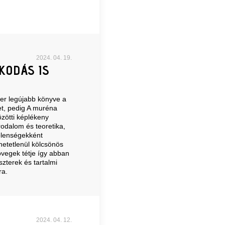
2024. 04. 19.
KODÁS IS
ter legújabb könyve a
t, pedig A muréna
özötti képlékeny
rodalom és teoretika,
elenségekként
hetetlenül kölcsönös
vegek tétje így abban
szterek és tartalmi
ra.
2024. 04. 12.