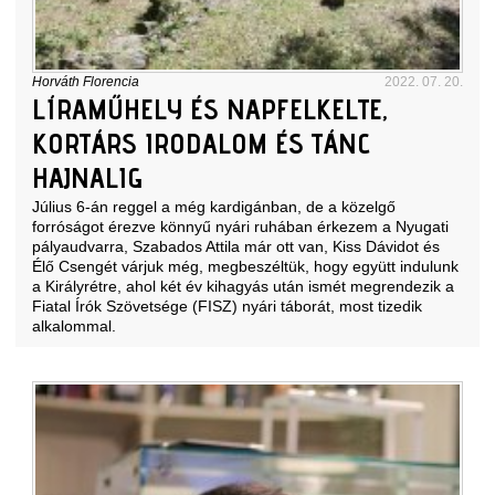
Horváth Florencia
2022. 07. 20.
LÍRAMŰHELY ÉS NAPFELKELTE,
KORTÁRS IRODALOM ÉS TÁNC
HAJNALIG
Július 6-án reggel a még kardigánban, de a közelgő
forróságot érezve könnyű nyári ruhában érkezem a Nyugati
pályaudvarra, Szabados Attila már ott van, Kiss Dávidot és
Élő Csengét várjuk még, megbeszéltük, hogy együtt indulunk
a Királyrétre, ahol két év kihagyás után ismét megrendezik a
Fiatal Írók Szövetsége (FISZ) nyári táborát, most tizedik
alkalommal.