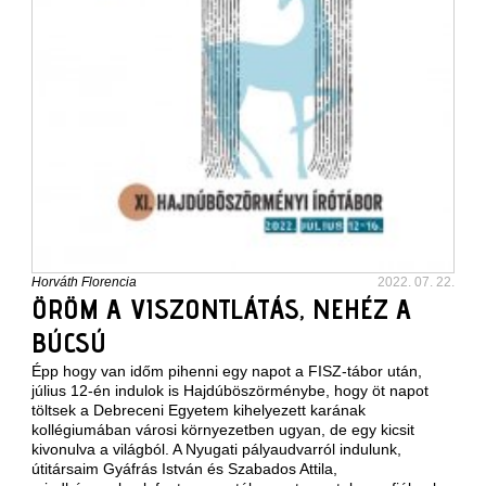
Horváth Florencia
2022. 07. 22.
ÖRÖM A VISZONTLÁTÁS, NEHÉZ A
BÚCSÚ
Épp hogy van időm pihenni egy napot a
FISZ-tábor
után,
július 12-én indulok is Hajdúböszörménybe, hogy öt napot
töltsek a Debreceni Egyetem kihelyezett karának
kollégiumában városi környezetben ugyan, de egy kicsit
kivonulva a világból. A Nyugati pályaudvarról indulunk,
útitársaim Gyáfrás István és Szabados Attila,