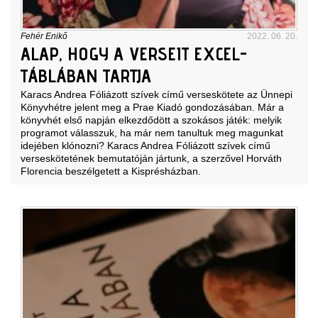
Fehér Enikő
2022. 06. 20.
ALAP, HOGY A VERSEIT EXCEL-
TÁBLÁBAN TARTJA
Karacs Andrea Fóliázott szívek című verseskötete az Ünnepi
Könyvhétre jelent meg a Prae Kiadó gondozásában. Már a
könyvhét első napján elkezdődött a szokásos játék: melyik
programot válasszuk, ha már nem tanultuk meg magunkat
idejében klónozni? Karacs Andrea Fóliázott szívek című
verseskötetének bemutatóján jártunk, a szerzővel Horváth
Florencia beszélgetett a Kisprésházban.