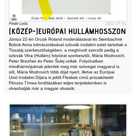
Pintér Leila
2022. 07. 01.
(KÖZÉP-)EURÓPAI HULLÁMHOSSZON
Június 22-én Orcsik Roland moderálásával és Steinbachné
Bobok Anna tolmácsolásával szlovák irodalmi estet tartottak a
Tiszatáj szerkesztőségében, a meghívott szerzők pedig a
szlovák Vlna (Hullám) folyóirat szerkesztői, Mária Modrovich,
Peter Brezňan és Peter Šulej voltak. Folyóiratban
mindhármójuknak jelentek meg már szövegei magyarul is,
sőt, Mária Modrovich több díjat nyert, illetve az Európai
Unió Irodalmi Díjára is jelölt Flesbek című prózakötetét
Pénzes Tímea fordításában teljes terjedelemben is
olvashatják már a magyar olvasók.