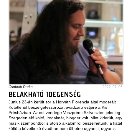
Csoboth Dorka
2022. 07. 06.
BELAKHATÓ IDEGENSÉG
Június 23-án került sor a Horváth Florencia által moderált
Kötetlenül beszélgetéssorozat évadzáró estjére a Kis
Présházban. Az est vendége Veszprémi Szilveszter, jelenleg
Szegeden élő költő, irodalmár, blogger volt. Mint kiderült, egy
másik szempontból is utolsó alkalomról beszélhetünk, a fiatal
költő a következő évadban nem ülhetne ugyanitt, ugyanis