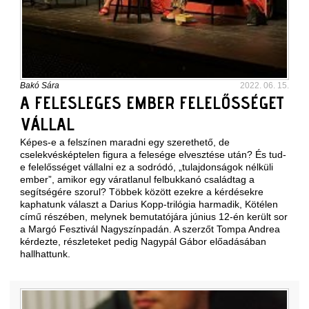
Bakó Sára
2022. 06. 15.
A FELESLEGES EMBER FELELŐSSÉGET
VÁLLAL
Képes-e a felszínen maradni egy szerethető, de
cselekvésképtelen figura a felesége elvesztése után? És tud-
e felelősséget vállalni ez a sodródó, „tulajdonságok nélküli
ember”, amikor egy váratlanul felbukkanó családtag a
segítségére szorul? Többek között ezekre a kérdésekre
kaphatunk választ a Darius Kopp-trilógia harmadik, Kötélen
című részében, melynek bemutatójára június 12-én került sor
a Margó Fesztivál Nagyszínpadán. A szerzőt Tompa Andrea
kérdezte, részleteket pedig Nagypál Gábor előadásában
hallhattunk.