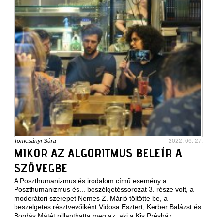
Tomcsányi Sára
2022. 06. 27.
MIKOR AZ ALGORITMUS BELEÍR A
SZÖVEGBE
A Poszthumanizmus és irodalom című esemény a
Poszthumanizmus és... beszélgetéssorozat 3. része volt, a
moderátori szerepet Nemes Z. Márió töltötte be, a
beszélgetés résztvevőiként Vidosa Esztert, Kerber Balázst és
Bordás Mátét pillanthatta meg az, aki a Kis Présház