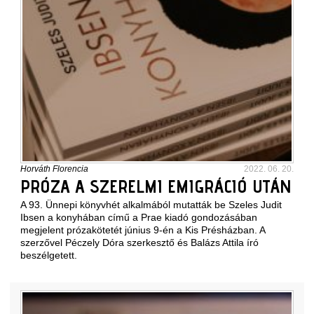
Horváth Florencia
2022. 06. 20.
PRÓZA A SZERELMI EMIGRÁCIÓ UTÁN
A 93. Ünnepi könyvhét alkalmából mutatták be Szeles Judit
Ibsen a konyhában című a Prae kiadó gondozásában
megjelent prózakötetét június 9-én a Kis Présházban. A
szerzővel Péczely Dóra szerkesztő és Balázs Attila író
beszélgetett.