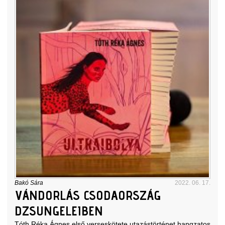
Bakó Sára
2022. 06. 17.
VÁNDORLÁS CSODAORSZÁG
DZSUNGELEIBEN
Tóth Réka Ágnes első verseskötete utazástörténet hangzatos