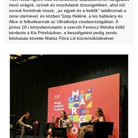
nevű virágok, színek és mozdulatok dzsungelében, ahol női
sorsok fonódnak össze, „az egyek és a kettők” találkoznak a
zene ütemével, és közben Szép Heléné, a kis hableány és
Alice is felbukkannak az Ultraibolya csodaországában. A
június 10-i könyvbemutatón a szerzőt Ferencz Mónika költő
kérdezte a Kis Présházban, a beszélgetést pedig zenés
felolvasás követte Matisz Flóra Lili közreműködésével.