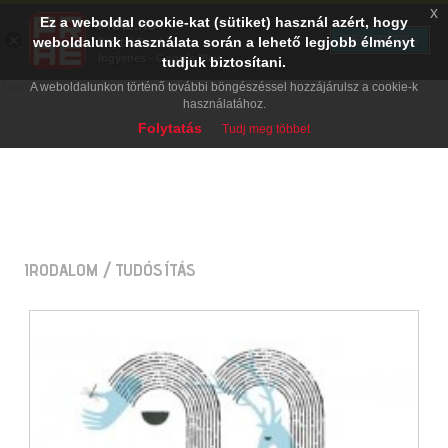
x
Ez a weboldal cookie-kat (sütiket) használ azért, hogy
PRAE.HU
×
TELEPÍTÉS
weboldalunk használata során a lehető legjobb élményt
Digital Evolution
Ingyenes - Google Play
tudjuk biztosítani.
A weboldalunkon történő további böngészéssel hozzájárulsz a cookie-k
használatához.
Folytatás
Tudj meg többet
IRODALOM
/ TUDÓSÍTÁS