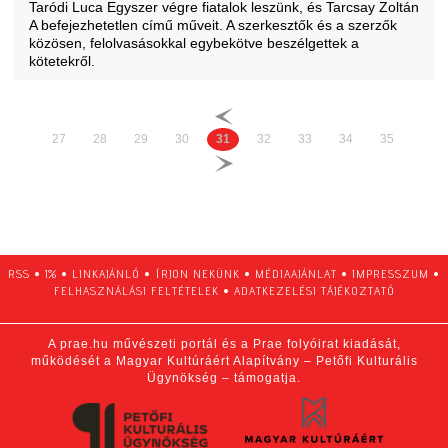
Taródi Luca Egyszer végre fiatalok leszünk, és Tarcsay Zoltán
A befejezhetetlen című műveit. A szerkesztők és a szerzők
közösen, felolvasásokkal egybekötve beszélgettek a
kötetekről.
27
28
29
30
31
32
33
34
35
RSS
•
1%
•
LINKAJÁNLÓ
•
ÍRJON NEKÜNK
•
MÉDIAAJÁNLAT
•
IMPRESSZUM
•
FELHASZNÁLÁSI FELTÉTELEK
•
ADATKEZELÉSI TÁJÉKOZTATÓ
A prae.hu művészeti portál és a Prae folyóirat kiadását,
működését a Magyar Kultúráért Alapítvány – Petőfi Kulturális
Ügynökség – támogatja.