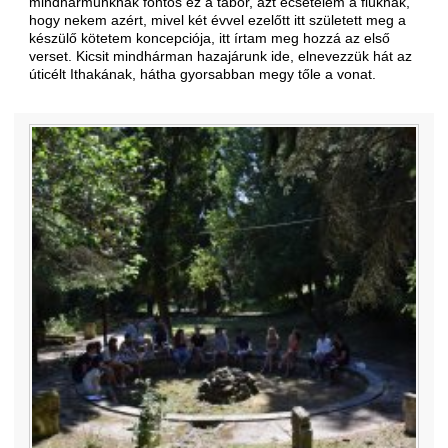
mindhármunknak fontos ez a tábor, azt ecsetelem a fiúknak,
hogy nekem azért, mivel két évvel ezelőtt itt született meg a
készülő kötetem koncepciója, itt írtam meg hozzá az első
verset. Kicsit mindhárman hazajárunk ide, elnevezzük hát az
úticélt Ithakának, hátha gyorsabban megy tőle a vonat.