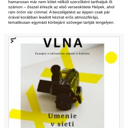
hamarosan már nem kötet nélküli szerzőként tarthatjuk őt
számon – ősszel érkezik az első verseskötete Helyek, ahol
rám öröm vár címmel. A beszélgetést az éppen csak pár
órával korábban leadott kézirat erős atmoszférájú,
tematikusan egymást körbejáró szövegei tartják tengelyen.