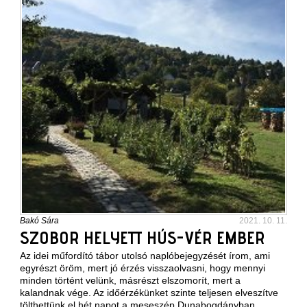
Bakó Sára
2021. 10. 11.
SZOBOR HELYETT HÚS-VÉR EMBER
Az idei műfordító tábor utolsó naplóbejegyzését írom, ami
egyrészt öröm, mert jó érzés visszaolvasni, hogy mennyi
minden történt velünk, másrészt elszomorít, mert a
kalandnak vége. Az időérzékünket szinte teljesen elveszítve
tölthettünk el hét napot a meseszép Dunabogdányban,