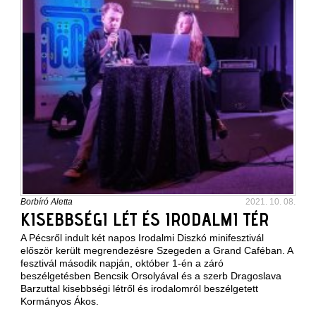
Borbíró Aletta
2021. 10. 08.
KISEBBSÉGI LÉT ÉS IRODALMI TÉR
A Pécsről indult két napos Irodalmi Diszkó minifesztivál
először került megrendezésre Szegeden a Grand Caféban. A
fesztivál második napján, október 1-én a záró
beszélgetésben Bencsik Orsolyával és a szerb Dragoslava
Barzuttal kisebbségi létről és irodalomról beszélgetett
Kormányos Ákos.