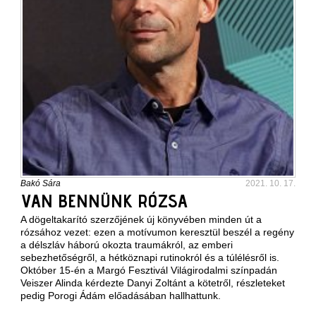
Bakó Sára
2021. 10. 17.
VAN BENNÜNK RÓZSA
A dögeltakarító szerzőjének új könyvében minden út a
rózsához vezet: ezen a motívumon keresztül beszél a regény
a délszláv háború okozta traumákról, az emberi
sebezhetőségről, a hétköznapi rutinokról és a túlélésről is.
Október 15-én a Margó Fesztivál Világirodalmi színpadán
Veiszer Alinda kérdezte Danyi Zoltánt a kötetről, részleteket
pedig Porogi Ádám előadásában hallhattunk.