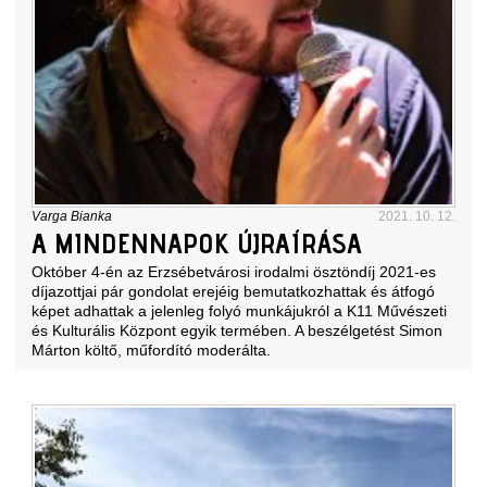
Varga Bianka
2021. 10. 12.
A MINDENNAPOK ÚJRAÍRÁSA
Október 4-én az Erzsébetvárosi irodalmi ösztöndíj 2021-es
díjazottjai pár gondolat erejéig bemutatkozhattak és átfogó
képet adhattak a jelenleg folyó munkájukról a K11 Művészeti
és Kulturális Központ egyik termében. A beszélgetést Simon
Márton költő, műfordító moderálta.