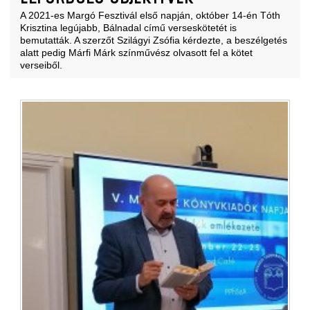
A 2021-es Margó Fesztivál első napján, október 14-én Tóth
Krisztina legújabb, Bálnadal című verseskötetét is
bemutatták. A szerzőt Szilágyi Zsófia kérdezte, a beszélgetés
alatt pedig Márfi Márk színművész olvasott fel a kötet
verseiből.