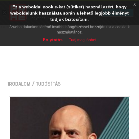
x
Ez a weboldal cookie-kat (sütiket) használ azért, hogy
PRAE.HU
×
TELEPÍTÉS
weboldalunk használata során a lehető legjobb élményt
Digital Evolution
Ingyenes - Google Play
tudjuk biztosítani.
A weboldalunkon történő további böngészéssel hozzájárulsz a cookie-k
használatához.
Folytatás
Tudj meg többet
IRODALOM
/ TUDÓSÍTÁS