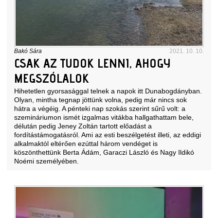
Bakó Sára
2021. 10. 10.
CSAK AZ TUDOK LENNI, AHOGY
MEGSZÓLALOK
Hihetetlen gyorsasággal telnek a napok itt Dunabogdányban.
Olyan, mintha tegnap jöttünk volna, pedig már nincs sok
hátra a végéig. A pénteki nap szokás szerint sűrű volt: a
szemináriumon ismét izgalmas vitákba hallgathattam bele,
délután pedig Jeney Zoltán tartott előadást a
fordítástámogatásról. Ami az esti beszélgetést illeti, az eddigi
alkalmaktól eltérően ezúttal három vendéget is
köszönthettünk Berta Ádám, Garaczi László és Nagy Ildikó
Noémi személyében.