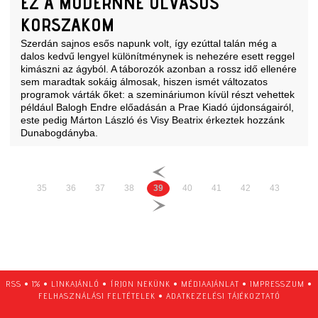
EZ A MODERNNÉ OLVASÓS
KORSZAKOM
Szerdán sajnos esős napunk volt, így ezúttal talán még a
dalos kedvű lengyel különítménynek is nehezére esett reggel
kimászni az ágyból. A táborozók azonban a rossz idő ellenére
sem maradtak sokáig álmosak, hiszen ismét változatos
programok várták őket: a szemináriumon kívül részt vehettek
például Balogh Endre előadásán a Prae Kiadó újdonságairól,
este pedig Márton László és Visy Beatrix érkeztek hozzánk
Dunabogdányba.
35
36
37
38
39
40
41
42
43
RSS
•
1%
•
LINKAJÁNLÓ
•
ÍRJON NEKÜNK
•
MÉDIAAJÁNLAT
•
IMPRESSZUM
•
FELHASZNÁLÁSI FELTÉTELEK
•
ADATKEZELÉSI TÁJÉKOZTATÓ