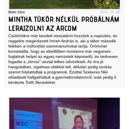
Bakó Sára
2021. 10. 08.
MINTHA TÜKÖR NÉLKÜL PRÓBÁLNÁM
LERAJZOLNI AZ ARCOM
Csütörtökre már kezdett visszatérni hozzánk a napsütés, és
reggelire megérkezett Imreh András is, aki a tábor második
felében a műfordítói szemináriumokat tartja. Örömmel
konstatálta, hogy az ebédlőben mostanra már vegyesen
foglalnak helyet az egyes nemzetek képviselői, és kedvesen
fogadta a „törosz”-asztal lelkes üdvözlését. Az óra jó
hangulatban, izgalmas vitákkal telt, délután pedig szokás
szerint folytatódtak a programok. Ezúttal Szekeres Niki
előadását hallgathattuk a gyermekirodalomról, este pedig ő
kérdezte Totth Benedeket.