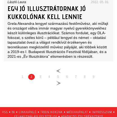
László Laura
2022. 05. 01.
EGY JÓ ILLUSZTRÁTORNAK JÓ
KUKKOLÓNAK KELL LENNIE
Grela Alexandra lengyel származású festőművész, aki műfajt
és országot váltva immár magyar nyelvű gyerekkönyvekhez
készít különleges illusztrációkat. Számos fordulat, egy DLA-
fokozat, s széles körű – például lengyel és német – oktatási
tapasztalat övezi a világot rendkívül érzékenyen és
teoretikusan megközelítő művész pályáját, aki többek között
a 2019-es I. Budapesti Illusztrációs Fesztivál fődíjában, és a
2021-es „Év Illusztrátora” elismerésben is részesült.
1
2
3
4
5
6
7
8
9
RSS
•
1%
•
LINKAJÁNLÓ
•
ÍRJON NEKÜNK
•
MÉDIAAJÁNLAT
•
IMPRESSZUM
•
FELHASZNÁLÁSI FELTÉTELEK
•
ADATKEZELÉSI TÁJÉKOZTATÓ