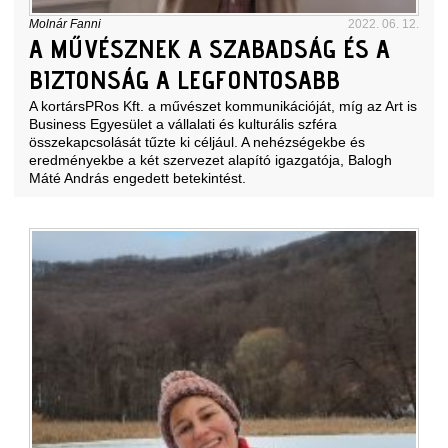
Molnár Fanni
2022. 06. 12.
A MŰVÉSZNEK A SZABADSÁG ÉS A
BIZTONSÁG A LEGFONTOSABB
A kortársPRos Kft. a művészet kommunikációját, míg az Art is
Business Egyesület a vállalati és kulturális szféra
összekapcsolását tűzte ki céljául. A nehézségekbe és
eredményekbe a két szervezet alapító igazgatója, Balogh
Máté András engedett betekintést.