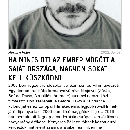
Horányi Péter
2022. 05. 08.
HA NINCS OTT AZ EMBER MÖGÖTT A
SAJÁT ORSZÁGA, NAGYON SOKAT
KELL KÜSZKÖDNI
2005-ben végzett rendezőként a Színház- és Filmművészeti
Egyetemen, radikális formanyelvű rövidfilmjeivel (Zárás,
Before Dawn, A repülés története) tucatnyi nemzetközi
filmfesztiválon szerepelt, a Before Dawn a Sundance
különdíját és az Európai Filmakadémia legjobb rövidfilmnek
járó díját nyerte el 2006-ban. Első nagyjátékfilmje, a 2018-
ban bemutatott Tegnap a modernista európai szerzői filmes
hagyomány örököse. Kenyeres Bálintot többek között arról
kérdeztük, mit jelent számára a siker, és milyen ma