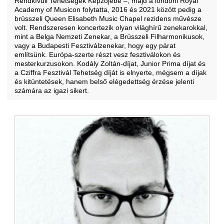
Rendkívüli Tehetségek Képzőjébe ‒, majd a londoni Royal
Academy of Musicon folytatta, 2016 és 2021 között pedig a
brüsszeli Queen Elisabeth Music Chapel rezidens művésze
volt. Rendszeresen koncertezik olyan világhírű zenekarokkal,
mint a Belga Nemzeti Zenekar, a Brüsszeli Filharmonikusok,
vagy a Budapesti Fesztiválzenekar, hogy egy párat
említsünk. Európa-szerte részt vesz fesztiválokon és
mesterkurzusokon. Kodály Zoltán-díjat, Junior Prima díjat és
a Cziffra Fesztivál Tehetség díját is elnyerte, mégsem a díjak
és kitüntetések, hanem belső elégedettség érzése jelenti
számára az igazi sikert.