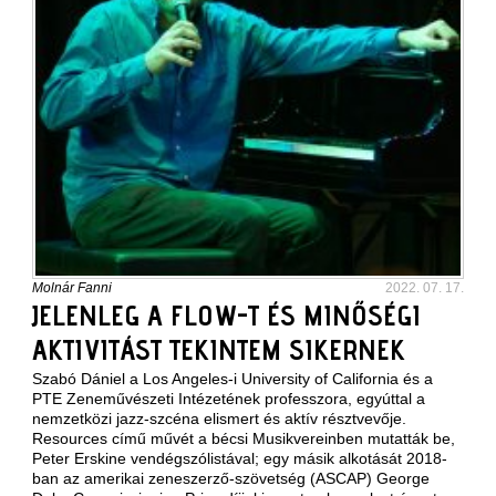
Molnár Fanni
2022. 07. 17.
JELENLEG A FLOW-T ÉS MINŐSÉGI
AKTIVITÁST TEKINTEM SIKERNEK
Szabó Dániel a Los Angeles-i University of California és a
PTE Zeneművészeti Intézetének professzora, egyúttal a
nemzetközi jazz-szcéna elismert és aktív résztvevője.
Resources című művét a bécsi Musikvereinben mutatták be,
Peter Erskine vendégszólistával; egy másik alkotását 2018-
ban az amerikai zeneszerző-szövetség (ASCAP) George