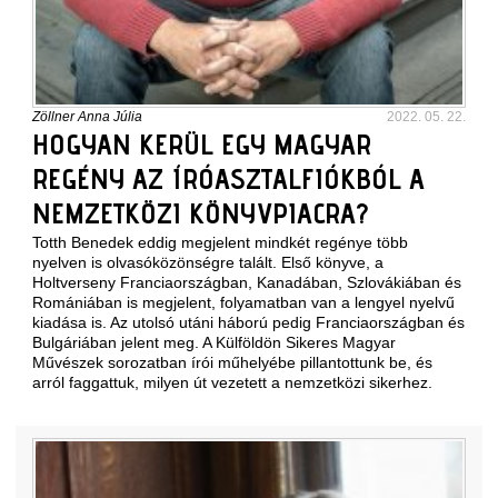
Zöllner Anna Júlia
2022. 05. 22.
HOGYAN KERÜL EGY MAGYAR
REGÉNY AZ ÍRÓASZTALFIÓKBÓL A
NEMZETKÖZI KÖNYVPIACRA?
Totth Benedek eddig megjelent mindkét regénye több
nyelven is olvasóközönségre talált. Első könyve, a
Holtverseny Franciaországban, Kanadában, Szlovákiában és
Romániában is megjelent, folyamatban van a lengyel nyelvű
kiadása is. Az utolsó utáni háború pedig Franciaországban és
Bulgáriában jelent meg. A Külföldön Sikeres Magyar
Művészek sorozatban írói műhelyébe pillantottunk be, és
arról faggattuk, milyen út vezetett a nemzetközi sikerhez.