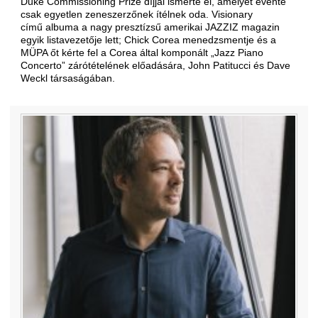
Duke Commissioning Prize díjjal ismerte el, amelyet évente
csak egyetlen zeneszerzőnek ítélnek oda. Visionary
című albuma a nagy presztízsű amerikai JAZZIZ magazin
egyik listavezetője lett; Chick Corea menedzsmentje és a
MÜPA őt kérte fel a Corea által komponált „Jazz Piano
Concerto” zárótételének előadására, John Patitucci és Dave
Weckl társaságában.