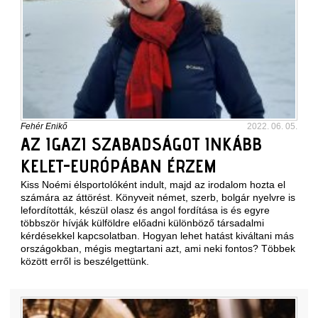
Fehér Enikő
2022. 06. 05.
AZ IGAZI SZABADSÁGOT INKÁBB
KELET-EURÓPÁBAN ÉRZEM
Kiss Noémi élsportolóként indult, majd az irodalom hozta el
számára az áttörést. Könyveit német, szerb, bolgár nyelvre is
lefordították, készül olasz és angol fordítása is és egyre
többször hívják külföldre előadni különböző társadalmi
kérdésekkel kapcsolatban. Hogyan lehet hatást kiváltani más
országokban, mégis megtartani azt, ami neki fontos? Többek
között erről is beszélgettünk.