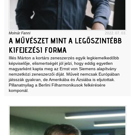
Molnár Fanni
2022. 07. 03.
A MŰVÉSZET MINT A LEGŐSZINTÉBB
KIFEJEZÉSI FORMA
Illés Márton a kortárs zeneszerzés egyik legkiemelkedőbb
képviselője, elismertségét jól jelzi, hogy eddig egyetlen
magyarként kapta meg az Ernst von Siemens alapítvány
nemzetközi zeneszerzői díját. Műveit nemcsak Európában
játsszák gyakran, de Amerikába és Ázsiába is eljutottak.
Pillanatnyilag a Berlini Filharmonikusok felkérésére
komponál.