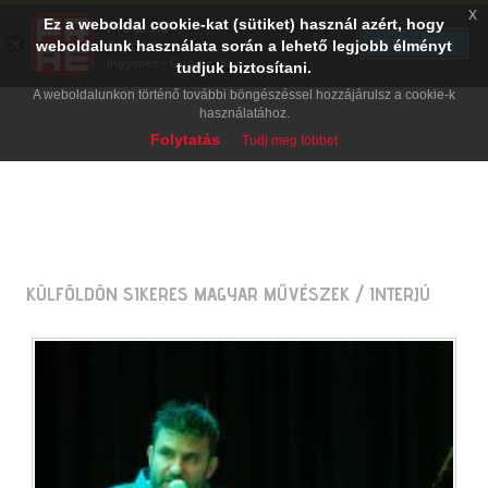
x
Ez a weboldal cookie-kat (sütiket) használ azért, hogy
PRAE.HU
×
TELEPÍTÉS
weboldalunk használata során a lehető legjobb élményt
Digital Evolution
Ingyenes - Google Play
tudjuk biztosítani.
A weboldalunkon történő további böngészéssel hozzájárulsz a cookie-k
használatához.
Folytatás
Tudj meg többet
KÜLFÖLDÖN SIKERES MAGYAR MŰVÉSZEK
/ INTERJÚ