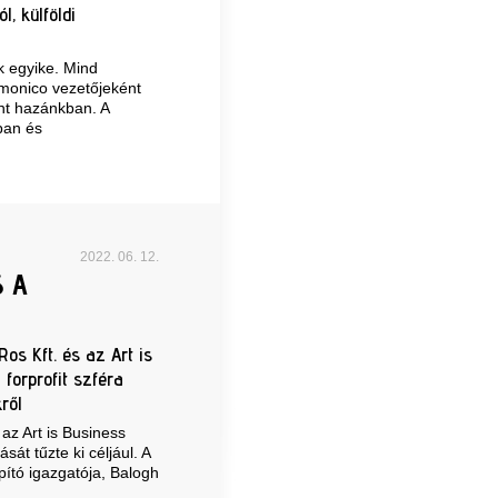
, külföldi
k egyike. Mind
rmonico vezetőjeként
int hazánkban. A
ban és
2022. 06. 12.
 A
os Kft. és az Art is
 forprofit szféra
ről
az Art is Business
sát tűzte ki céljául. A
ító igazgatója, Balogh