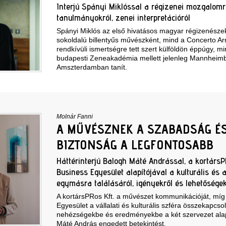
Interjú Spányi Miklóssal a régizenei mozgalomról
tanulmányokról, zenei interpretációról
Spányi Miklós az első hivatásos magyar régizenésze
sokoldalú billentyűs művészként, mind a Concerto A
rendkívüli ismertségre tett szert külföldön éppúgy, m
budapesti Zeneakadémia mellett jelenleg Mannheim
Amszterdamban tanít.
Molnár Fanni
A MŰVÉSZNEK A SZABADSÁG ÉS
BIZTONSÁG A LEGFONTOSABB
Háttérinterjú Balogh Máté Andrással, a kortársPR
Business Egyesület alapítójával a kulturális és a
egymásra találásáról, igényekről és lehetőségek
A kortársPRos Kft. a művészet kommunikációját, míg 
Egyesület a vállalati és kulturális szféra összekapcsolá
nehézségekbe és eredményekbe a két szervezet alap
Máté András engedett betekintést.