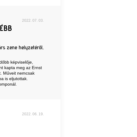
2022. 07. 03.
TÉBB
árs zene helyzetéről,
dőbb képviselője,
ént kapta meg az Ernst
t. Műveit nemcsak
 is eljutottak.
komponál.
2022. 06. 19.