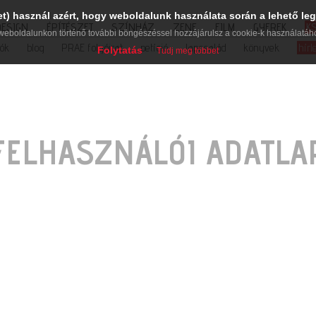
et) használ azért, hogy weboldalunk használata során a lehető leg
DESIGN
ÉPÍTÉSZET
SZÍNHÁZ
ZENE
FILM
GYEREK
K
weboldalunkon történő további böngészéssel hozzájárulsz a cookie-k használatáh
iók
blog
PRAE folyóirat
petíció
lapcsalád
könyvek
hírl
Folytatás
Tudj meg többet
FELHASZNÁLÓI ADATLA