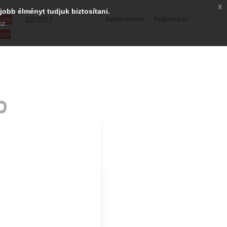
x
jobb élményt tudjuk biztosítani.
SMM
220VOLT
Bejelentkezés
Regisztráció
oz.
evél
P