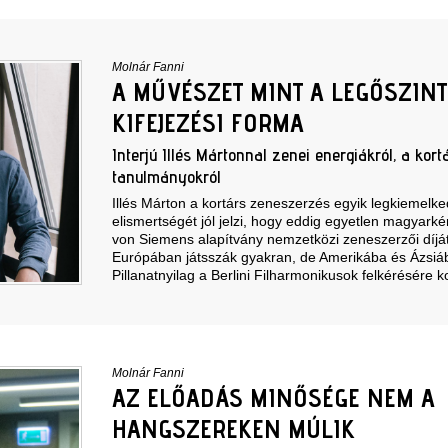
Molnár Fanni
A MŰVÉSZET MINT A LEGŐSZIN
KIFEJEZÉSI FORMA
Interjú Illés Mártonnal zenei energiákról, a kort
tanulmányokról
Illés Márton a kortárs zeneszerzés egyik legkiemelke
elismertségét jól jelzi, hogy eddig egyetlen magyark
von Siemens alapítvány nemzetközi zeneszerzői díjá
Európában játsszák gyakran, de Amerikába és Ázsiába
Pillanatnyilag a Berlini Filharmonikusok felkérésére 
Molnár Fanni
AZ ELŐADÁS MINŐSÉGE NEM A
HANGSZEREKEN MÚLIK