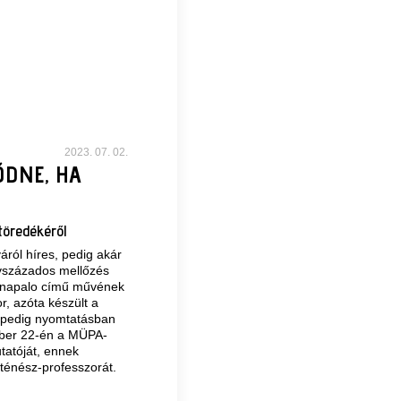
2023. 07. 02.
ŐDNE, HA
töredékéről
ról híres, pedig akár
évszázados mellőzés
rdanapalo című művének
r, azóta készült a
t pedig nyomtatásban
ber 22-én
a MÜPA-
tatóját, ennek
ténész-professzorát.