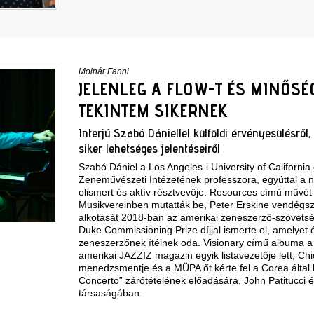
Molnár Fanni
JELENLEG A FLOW-T ÉS MINŐSÉG
TEKINTEM SIKERNEK
Interjú Szabó Dániellel külföldi érvényesülésről,
siker lehetséges jelentéseiről
Szabó Dániel a Los Angeles-i University of California
Zeneművészeti Intézetének professzora, egyúttal a 
elismert és aktív résztvevője. Resources című művét
Musikvereinben mutatták be, Peter Erskine vendégszó
alkotását 2018-ban az amerikai zeneszerző-szövet
Duke Commissioning Prize díjjal ismerte el, amelyet 
zeneszerzőnek ítélnek oda. Visionary című albuma a
amerikai JAZZIZ magazin egyik listavezetője lett; Ch
menedzsmentje és a MÜPA őt kérte fel a Corea által
Concerto” zárótételének előadására, John Patitucci 
társaságában.