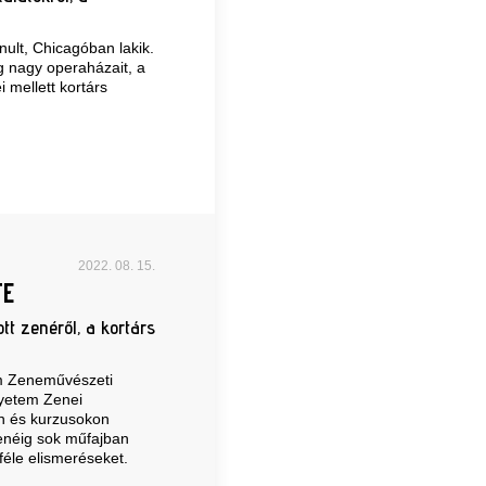
ult, Chicagóban lakik.
ág nagy operaházait, a
 mellett kortárs
2022. 08. 15.
TE
tt zenéről, a kortárs
m Zeneművészeti
gyetem Zenei
on és kurzusokon
enéig sok műfajban
féle elismeréseket.