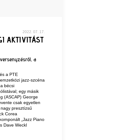
2022. 07. 17.
I AKTIVITÁST
 versenyzésről, a
 és a PTE
nemzetközi jazz-szcéna
 a bécsi
listával; egy másik
ség (ASCAP) George
évente csak egyetlen
 nagy presztízsű
ick Corea
 komponált „Jazz Piano
és Dave Weckl