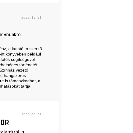
2022. 12. 31.
lmányokról,
sz, a kutató, a szerző
ent könyvében például
zfotók segítségével
hetséges történetét.
 Színház vezető
étű hangszeres
re is támaszkodhat, a
hatásokat tartja.
2022. 09. 26.
TÖR
talatokról, a