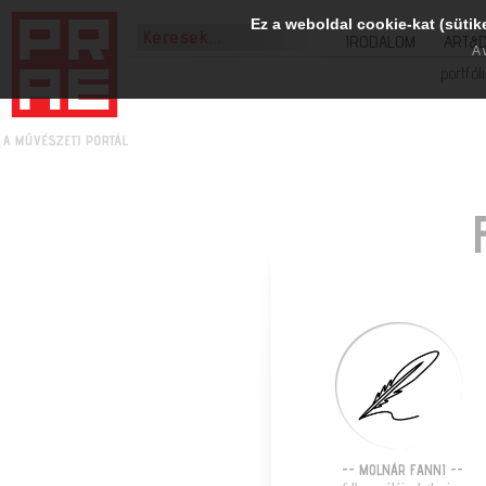
Ez a weboldal cookie-kat (sütik
IRODALOM
ART&
A 
portfól
-- MOLNÁR FANNI --