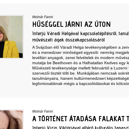
Molnár Fanni
HŰSÉGGEL JÁRNI AZ ÚTON
Interjú Váradi Helgával kapcsolatépítésről, tanu
művészeti ágak összekapcsolásáról
A Svájcban élő Váradi Helga tevékenységében a zené
és a menedzser minőségeit egyesíti: nemrég megjel
levéltári anyagok, zenei felvételek és modern művés
mutatja be Beethoven és a Halhatatlan Kedves egy le
Művészeti tevékenysége mellett februártól a Luzerni
szervezői tisztét tölti be. Munkájában nemcsak sokr
tanulmányaira, hanem kultúrmenedzseri képzettségé
legfontosabbnak mégis a kapcsolódásokat és kölcsön
Molnár Fanni
A TÖRTÉNET ÁTADÁSA FALAKAT 
Interjú Vizin Viktóriával eltérő kulturális tapasz