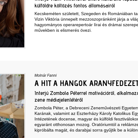
külföldre költözés fontos állomásairól
Kecskeméten született, Szegeden és Romániában tan
Vizin Viktória ünnepelt mezzoszopránként járja a vil
hagyományos operarepertoár lírai és drámai szerepei
művekben is elismerés övezi.
Molnár Fanni
A HIT A HANGOK ARANYFEDEZE
Interjú Zombola Péterrel motivációról, alkalmazo
zene médiajelenlétéről
Zombola Péter, a Debreceni Zeneművészeti Egyete
Karának, valamint az Eszterházy Károly Katolikus E
Intézetének docense, magyar és külföldi fesztiválok
egyaránt otthonosan mozog. Oratóriumtól a reklámz
kipróbálta magát, és darabjai sorra gyűjtik be a külön