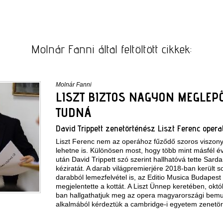
Molnár Fanni által feltöltött cikkek:
Molnár Fanni
LISZT BIZTOS NAGYON MEGLEP
TUDNÁ
David Trippett zenetörténész Liszt Ferenc opera
Liszt Ferenc nem az operához fűződő szoros viszonyá
lehetne is. Különösen most, hogy több mint másfél 
után David Trippett szó szerint hallhatóvá tette Sa
kéziratát. A darab világpremierjére 2018-ban került so
darabból
lemezfelvétel
is, az Editio Musica Budapes
megjelentette a kottát. A Liszt Ünnep keretében,
októ
ban hallgathatjuk meg az opera magyarországi bemu
alkalmából kérdeztük a cambridge-i egyetem zenetör