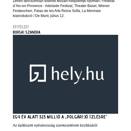
Zenés táncszínházi kísérlet Mozart Requiemje nyomán / Festival
d’Aix-en-Provence - Adelaide Festival, Theater Basel, Wiener
Festwochen, Palau de les Arts Reina Sofía, La Monnaie
koprodukció / De Munt, július 12.
ÉPÍTÉSZET
BORSAI SZANDRA
EGY ÉV ALATT 323 MILLIÓ A „POLGÁRI JÓ ÍZLÉSRE”
Az építészeti nyilvánosság szerkezetének torzításáról