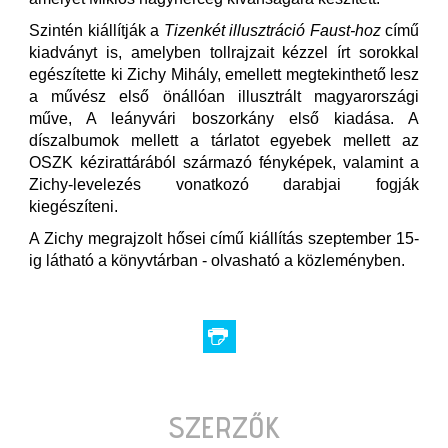
Szintén kiállítják a
Tizenkét illusztráció Faust-hoz
című
kiadványt is, amelyben tollrajzait kézzel írt sorokkal
egészítette ki Zichy Mihály, emellett megtekinthető lesz
a művész első önállóan illusztrált magyarországi
műve, A leányvári boszorkány első kiadása. A
díszalbumok mellett a tárlatot egyebek mellett az
OSZK kézirattárából származó fényképek, valamint a
Zichy-levelezés vonatkozó darabjai fogják
kiegészíteni.
A Zichy megrajzolt hősei című kiállítás szeptember 15-
ig látható a könyvtárban - olvasható a közleményben.
SZERZŐK