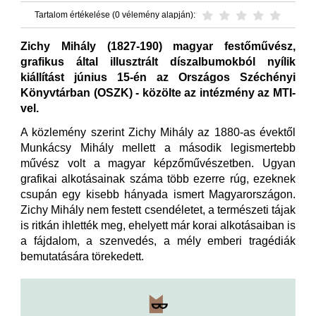
Tartalom értékelése (0 vélemény alapján):
Zichy Mihály (1827-190) magyar festőművész,
grafikus által illusztrált díszalbumokból nyílik
kiállítást június 15-én az Országos Széchényi
Könyvtárban (OSZK) - közölte az intézmény az MTI-
vel.
A közlemény szerint Zichy Mihály az 1880-as évektől
Munkácsy Mihály mellett a második legismertebb
művész volt a magyar képzőművészetben. Ugyan
grafikai alkotásainak száma több ezerre rúg, ezeknek
csupán egy kisebb hányada ismert Magyarországon.
Zichy Mihály nem festett csendéletet, a természeti tájak
is ritkán ihlették meg, ehelyett már korai alkotásaiban is
a fájdalom, a szenvedés, a mély emberi tragédiák
bemutatására törekedett.