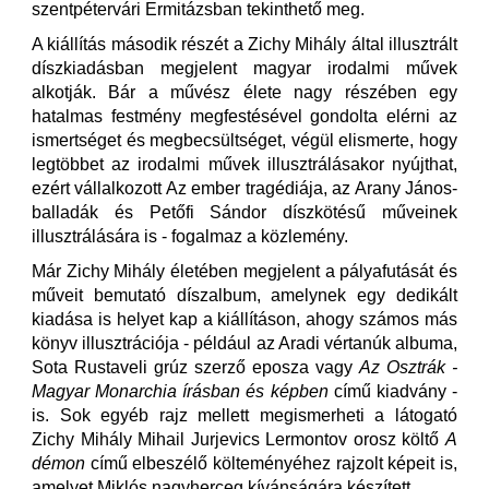
szentpétervári Ermitázsban tekinthető meg.
A kiállítás második részét a Zichy Mihály által illusztrált
díszkiadásban megjelent magyar irodalmi művek
alkotják. Bár a művész élete nagy részében egy
hatalmas festmény megfestésével gondolta elérni az
ismertséget és megbecsültséget, végül elismerte, hogy
legtöbbet az irodalmi művek illusztrálásakor nyújthat,
ezért vállalkozott Az ember tragédiája, az Arany János-
balladák és Petőfi Sándor díszkötésű műveinek
illusztrálására is - fogalmaz a közlemény.
Már Zichy Mihály életében megjelent a pályafutását és
műveit bemutató díszalbum, amelynek egy dedikált
kiadása is helyet kap a kiállításon, ahogy számos más
könyv illusztrációja - például az Aradi vértanúk albuma,
Sota Rustaveli grúz szerző eposza vagy
Az Osztrák -
Magyar Monarchia írásban és képben
című kiadvány -
is. Sok egyéb rajz mellett megismerheti a látogató
Zichy Mihály Mihail Jurjevics Lermontov orosz költő
A
démon
című elbeszélő költeményéhez rajzolt képeit is,
amelyet Miklós nagyherceg kívánságára készített.