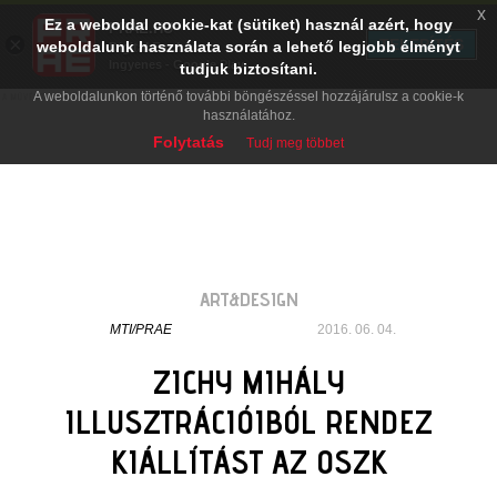
x
Ez a weboldal cookie-kat (sütiket) használ azért, hogy
PRAE.HU
×
TELEPÍTÉS
weboldalunk használata során a lehető legjobb élményt
Digital Evolution
Ingyenes - Google Play
tudjuk biztosítani.
A weboldalunkon történő további böngészéssel hozzájárulsz a cookie-k
használatához.
Folytatás
Tudj meg többet
ART&DESIGN
MTI/PRAE
2016. 06. 04.
ZICHY MIHÁLY
ILLUSZTRÁCIÓIBÓL RENDEZ
KIÁLLÍTÁST AZ OSZK