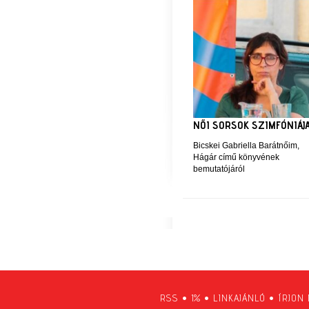
NŐI SORSOK SZIMFÓNIÁJ
Bicskei Gabriella Barátnőim,
Hágár című könyvének
bemutatójáról
RSS
•
1%
•
LINKAJÁNLÓ
•
ÍRJON