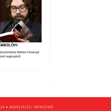
EMBERLÉNY
Böszörményi Márton Fenevad
című regényéről
LEK
•
ADATKEZELÉSI TÁJÉKOZTATÓ