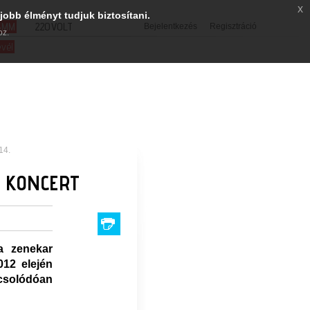
x
jobb élményt tudjuk biztosítani.
SMM
220VOLT
Bejelentkezés
Regisztráció
oz.
evél
14.
M KONCERT
a zenekar
012 elején
pcsolódóan