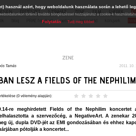
et) használ azért, hogy weboldalunk használata során a lehető leg
DESIGN
ÉPÍTÉSZET
SZÍNHÁZ
ZENE
FILM
GYEREK
K
weboldalunkon történő további böngészéssel hozzájárulsz a cookie-k használatáh
iók
blog
PRAE folyóirat
petíció
lapcsalád
könyvek
hírl
Folytatás
Tudj meg többet
ZENE
oós Tamás
2011. 10. 
AN LESZ A FIELDS OF THE NEPHILI
rtékelése (0 vélemény alapján):
0.14-re meghirdetett Fields of the Nephilim koncertet 
elhalasztotta a szervezőcég, a NegativeArt. A zenekar 2
 meg új, dupla DVD-jét az EMI gondozásában és ehhez ka
árjában pótolják a koncertet...