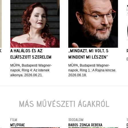
K
A HALÁLOS ÉS AZ
„MINDAZT, MI VOLT, S
ELJÁTSZOTT SZERELEM
MINDENT MI LÉSZEN”
MÜPA, Budapesti Wagner-
MÜPA, Budapesti Wagner-
napok, Ring 4: Az istenek
napok, Ring 1.: A Rajna kincse.
alkonya. 2026.06.21.
2026.06.18.
MÁS MŰVÉSZETI ÁGAKRÓL
FILM
IRODALOM
MTI/PRAE
BABOS ZONGA REBEKA