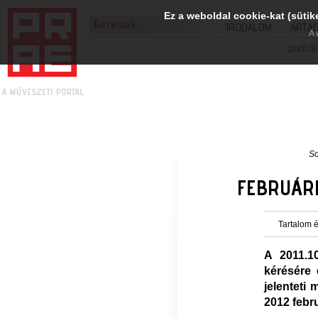
Ez a weboldal cookie-kat (sütik
IRODALOM
ART&
A 
portfól
S
FEBRUÁRB
Tartalom é
A 2011.1
kérésére 
jelenteti
2012 febru