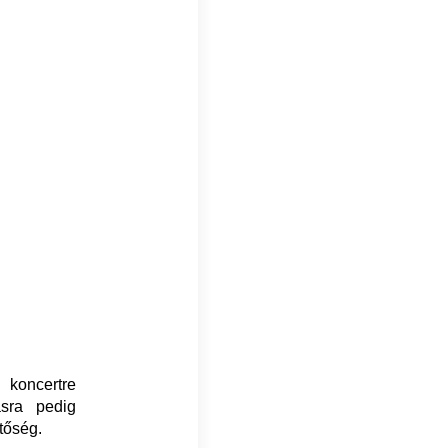
 koncertre
ásra pedig
tőség.