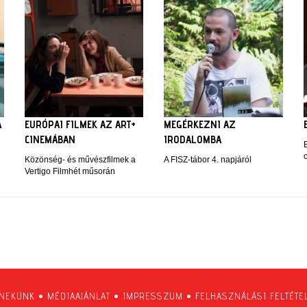
A
EURÓPAI FILMEK AZ ART+
MEGÉRKEZNI AZ
CINEMÁBAN
IRODALOMBA
Közönség- és művészfilmek a
A FISZ-tábor 4. napjáról
Vertigo Filmhét műsorán
 NEKÜNK
•
MÉDIAAJÁNLAT
•
IMPRESSZUM
•
FELHASZNÁLÁSI FELTÉTE