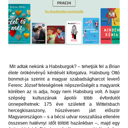
Mit adtak nekünk a Habsburgok? – tehetjük fel a
Brian
élete
örökérvényű kérdését kiforgatva. Habsburg Ottó
bonmot-ja szerint a magyar szabadságharcot leverő
Ferenc József feleségének népszerűségét a magyarok
körében az is adja, hogy nem Habsburg volt. A bajor
szépség kultuszának ápolói több évfordulót
ünnepelhetnek: 175 éve született a Wittelsbach
hercegkisasszony, húszévesen járt először
Magyarországon – s a bécsi udvar rosszallása ellenére
összesen hatévnyi időt töltött hazánkban –, majd egy