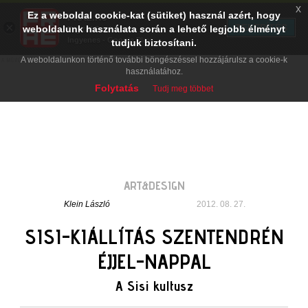
x
Ez a weboldal cookie-kat (sütiket) használ azért, hogy
PRAE.HU
×
TELEPÍTÉS
weboldalunk használata során a lehető legjobb élményt
Digital Evolution
Ingyenes - Google Play
tudjuk biztosítani.
A weboldalunkon történő további böngészéssel hozzájárulsz a cookie-k
használatához.
Folytatás
Tudj meg többet
ART&DESIGN
Klein László
2012. 08. 27.
SISI-KIÁLLÍTÁS SZENTENDRÉN
ÉJJEL-NAPPAL
A Sisi kultusz