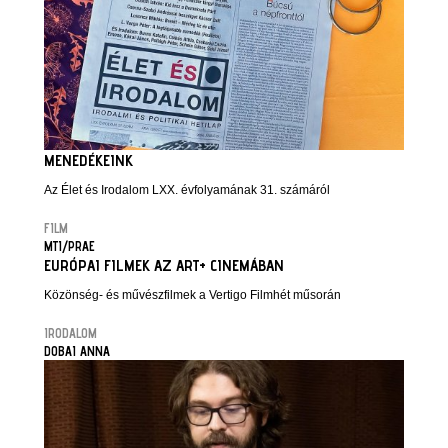
MENEDÉKEINK
Az Élet és Irodalom LXX. évfolyamának 31. számáról
FILM
MTI/PRAE
EURÓPAI FILMEK AZ ART+ CINEMÁBAN
Közönség- és művészfilmek a Vertigo Filmhét műsorán
IRODALOM
DOBAI ANNA