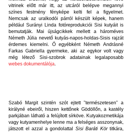
vitrinek előtt már itt, az utcáról belépve megannyi
színes festmény fényképe kelti fel a figyelmet.
Nemcsak az uralkodói párról készült képek, hanem
például Surányi Linda fotóreprodukciói Sisi kutyáit is
bemutatják. Mai újságcikkek mellett a hároméves
Németh Júlia nevető kutyás-napos-holdas-Sisis rajzát
érdemes kiemelni. Ő egyébként Németh Andrásné
Farkas Gabriella gyermeke, aki az egykor volt vagy
még létező Sisi-szobrok adatainak legalaposabb
webes dokumentálója
.
Szabó Margit szintén szót ejtett "természetesen" a
királyné ebeiről, hiszen kettőnek Gödöllőn, a kastély
parkjában látható a felújított sírköve. Kutyakozmetikája
vagy kutyamenhelye lenne ma a felséges asszonynak,
játszott el azzal a gondolattal
Sisi Baráti Kör
titkára,