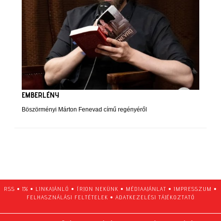
EMBERLÉNY
Böszörményi Márton Fenevad című regényéről
RSS
•
1%
•
LINKAJÁNLÓ
•
ÍRJON NEKÜNK
•
MÉDIAAJÁNLAT
•
IMPRESSZUM
•
FELHASZNÁLÁSI FELTÉTELEK
•
ADATKEZELÉSI TÁJÉKOZTATÓ