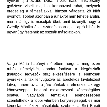
nyilván újra Szabó Dóra, a Sisi hasonmásverseny
győztese viseli majd a koronázási ruhát, melynek
eredetileg a fémszálakkal hímzett változata 28 kilót
nyomott. Többet azonban a ruhákról nem lehet elárulni,
mert már így is másolják őket, amit bizonyít, hogy a
Czédly Mónika által szándékosan ejtett apró hibák is
ugyanúgy festenek az osztrák másolatokon.
Varga Mária babányi méretben horgolta meg ezen
ruhák némelyikét, gondot fordítva a kiegészítők
(kalapok, legyezők stb.) elkészítésére is. Nemcsak
gyerekek álltak lenyűgözve az aprólékos kivitelezést
látva, hanem az arra járó pánkok is elmorzsoltak egy
könnycseppet hajdani makramézási képességüket
siratva. Nagyjából tematikus elrendezésben
szemlélhetők a többi vitrinben könyvrégiségek és mai
képeslapok, ékszermásolatok, szobrok, a Sisi Baráti