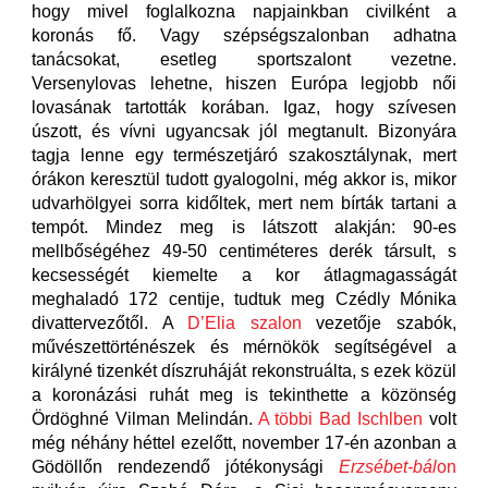
hogy mivel foglalkozna napjainkban civilként a
koronás fő. Vagy szépségszalonban adhatna
tanácsokat, esetleg sportszalont vezetne.
Versenylovas lehetne, hiszen Európa legjobb női
lovasának tartották korában. Igaz, hogy szívesen
úszott, és vívni ugyancsak jól megtanult. Bizonyára
tagja lenne egy természetjáró szakosztálynak, mert
órákon keresztül tudott gyalogolni, még akkor is, mikor
udvarhölgyei sorra kidőltek, mert nem bírták tartani a
tempót. Mindez meg is látszott alakján: 90-es
mellbőségéhez 49-50 centiméteres derék társult, s
kecsességét kiemelte a kor átlagmagasságát
meghaladó 172 centije, tudtuk meg Czédly Mónika
divattervezőtől. A
D’Elia szalon
vezetője szabók,
művészettörténészek és mérnökök segítségével a
királyné tizenkét díszruháját rekonstruálta, s ezek közül
a koronázási ruhát meg is tekinthette a közönség
Ördöghné Vilman Melindán.
A többi Bad Ischlben
volt
még néhány héttel ezelőtt, november 17-én azonban a
Gödöllőn rendezendő jótékonysági
Erzsébet-bál
on