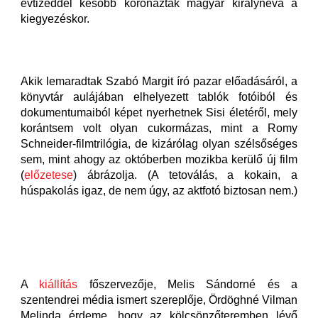
évtizeddel később koronázták magyar királynévá a
kiegyezéskor.
Akik lemaradtak Szabó Margit író pazar előadásáról, a
könyvtár aulájában elhelyezett tablók fotóiból és
dokumentumaiból képet nyerhetnek Sisi életéről, mely
korántsem volt olyan cukormázas, mint a Romy
Schneider-filmtrilógia, de kizárólag olyan szélsőséges
sem, mint ahogy az októberben mozikba kerülő új film
(
előzetese
) ábrázolja. (A tetoválás, a kokain, a
húspakolás igaz, de nem úgy, az aktfotó biztosan nem.)
A
kiállítás
főszervezője, Melis Sándorné és a
szentendrei média ismert szereplője, Ördöghné Vilman
Melinda érdeme, hogy az kölcsönzőteremben lévő