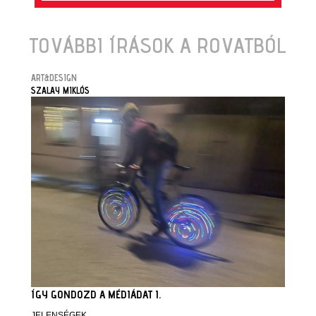
TOVÁBBI ÍRÁSOK A ROVATBÓL
ART&DESIGN
SZALAY MIKLÓS
ÍGY GONDOZD A MÉDIÁDAT I.
JELENSÉGEK