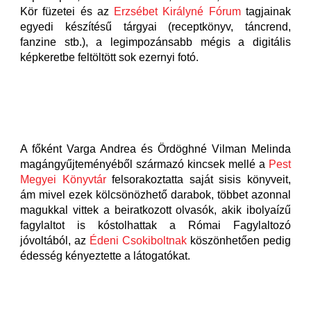
Kör füzetei és az
Erzsébet Királyné Fórum
tagjainak
egyedi készítésű tárgyai (receptkönyv, táncrend,
fanzine stb.), a legimpozánsabb mégis a digitális
képkeretbe feltöltött sok ezernyi fotó.
A főként Varga Andrea és Ördöghné Vilman Melinda
magángyűjteményéből származó kincsek mellé a
Pest
Megyei Könyvtár
felsorakoztatta saját sisis könyveit,
ám mivel ezek kölcsönözhető darabok, többet azonnal
magukkal vittek a beiratkozott olvasók, akik ibolyaízű
fagylaltot is kóstolhattak a Római Fagylaltozó
jóvoltából, az
Édeni Csokiboltnak
köszönhetően pedig
édesség kényeztette a látogatókat.