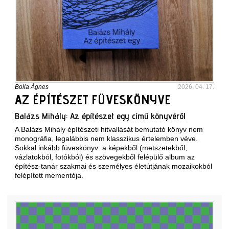
Bolla Ágnes
2026. 04. 17.
AZ ÉPÍTÉSZET FÜVESKÖNYVE
Balázs Mihály: Az építészet egy című könyvéről
A Balázs Mihály építészeti hitvallását bemutató könyv nem
monográfia, legalábbis nem klasszikus értelemben véve.
Sokkal inkább füveskönyv: a képekből (metszetekből,
vázlatokból, fotókból) és szövegekből felépülő album az
építész-tanár szakmai és személyes életútjának mozaikokból
felépített mementója.