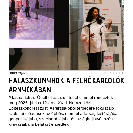
Bolla Ágnes
2026. 07. 01.
HALÁSZKUNYHÓK A FELHŐKARCOLÓK
ÁRNYÉKÁBAN
Álláspontok az Öbölből és azon túlról címmel rendezték
meg 2026. június 12-én a XXIII. Nemzetközi
Építészkongresszust. A Perzsa-öböl térségére fókuszáló
szakmai előadások az építészeten túl a térség kultúrájába,
geopolitikájába, szociográfiájába és az éghajlatváltozás
kihívásaiba is belátást engedtek.