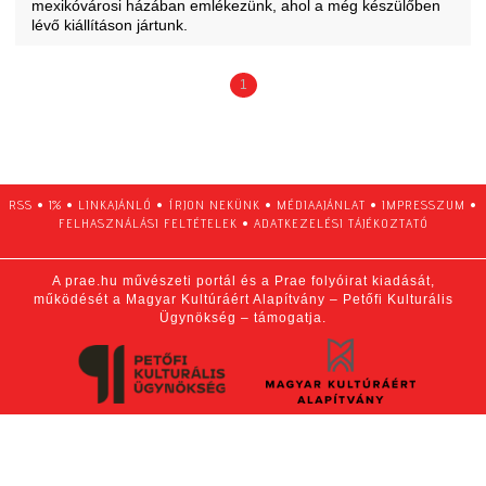
mexikóvárosi házában emlékezünk, ahol a még készülőben
lévő kiállításon jártunk.
1
RSS
•
1%
•
LINKAJÁNLÓ
•
ÍRJON NEKÜNK
•
MÉDIAAJÁNLAT
•
IMPRESSZUM
•
FELHASZNÁLÁSI FELTÉTELEK
•
ADATKEZELÉSI TÁJÉKOZTATÓ
A prae.hu művészeti portál és a Prae folyóirat kiadását,
működését a Magyar Kultúráért Alapítvány – Petőfi Kulturális
Ügynökség – támogatja.