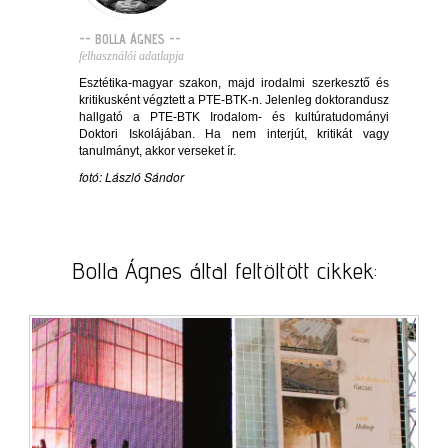
-- BOLLA ÁGNES --
felhasználói adatlapja
Esztétika-magyar szakon, majd irodalmi szerkesztő és
kritikusként végztett a PTE-BTK-n. Jelenleg doktorandusz
hallgató a PTE-BTK Irodalom- és kultúratudományi
Doktori Iskolájában. Ha nem interjút, kritikát vagy
tanulmányt, akkor verseket ír.
fotó: László Sándor
Bolla Ágnes által feltöltött cikkek: