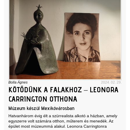
Bolla Ágnes
2024. 02. 29.
KÖTŐDÜNK A FALAKHOZ – LEONORA
CARRINGTON OTTHONA
Múzeum készül Mexikóvárosban
Hatvanhárom évig élt a szürrealista alkotó a házban, amely
egyszerre volt számára otthon, műterem és menedék. Az
épület most múzeummá alakul. Leonora Carringtonra