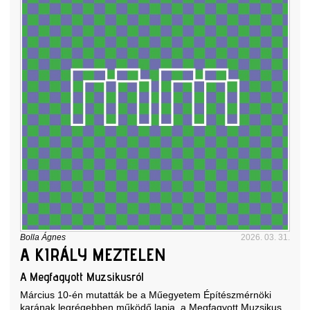
Bolla Ágnes
2026. 03. 31.
A KIRÁLY MEZTELEN
A Megfagyott Muzsikusról
Március 10-én mutatták be a Műegyetem Építészmérnöki
karának legrégebben működő lapja, a Megfagyott Muzsikus