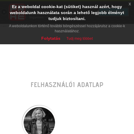
x
Ez a weboldal cookie-kat (sütiket) használ azért, hogy
PRAE.HU
×
TELEPÍTÉS
weboldalunk használata során a lehető legjobb élményt
Digital Evolution
Ingyenes - Google Play
tudjuk biztosítani.
A weboldalunkon történő további böngészéssel hozzájárulsz a cookie-k
használatához.
Folytatás
Tudj meg többet
FELHASZNÁLÓI ADATLAP