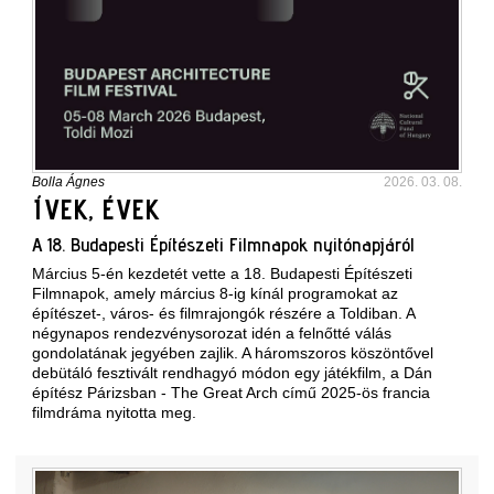
Bolla Ágnes
2026. 03. 08.
ÍVEK, ÉVEK
A 18. Budapesti Építészeti Filmnapok nyitónapjáról
Március 5-én kezdetét vette a 18. Budapesti Építészeti
Filmnapok, amely március 8-ig kínál programokat az
építészet-, város- és filmrajongók részére a Toldiban. A
négynapos rendezvénysorozat idén a felnőtté válás
gondolatának jegyében zajlik. A háromszoros köszöntővel
debütáló fesztivált rendhagyó módon egy játékfilm, a Dán
építész Párizsban - The Great Arch című 2025-ös francia
filmdráma nyitotta meg.